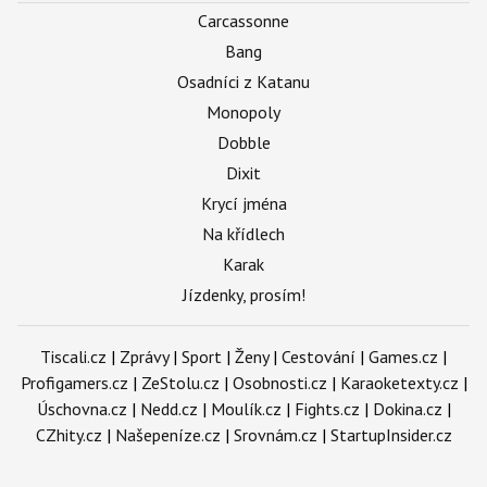
Carcassonne
Bang
Osadníci z Katanu
Monopoly
Dobble
Dixit
Krycí jména
Na křídlech
Karak
Jízdenky, prosím!
Tiscali.cz
|
Zprávy
|
Sport
|
Ženy
|
Cestování
|
Games.cz
|
Profigamers.cz
|
ZeStolu.cz
|
Osobnosti.cz
|
Karaoketexty.cz
|
Úschovna.cz
|
Nedd.cz
|
Moulík.cz
|
Fights.cz
|
Dokina.cz
|
CZhity.cz
|
Našepeníze.cz
|
Srovnám.cz
|
StartupInsider.cz