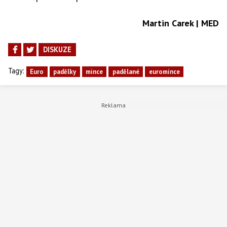
Martin Carek | MED
DISKUZE
Tagy:
Euro
padělky
mince
padělané
euromince