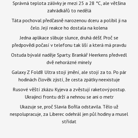
Správná teplota zálivky je mezi 25 a 28 °C, ale většina
zahrádkářů to nedělá
Táta pochoval předčasně narozenou dceru a políbil ji na
čelo. Její reakce ho dostala na kolena
Jedna aplikace slibuje slunce, druhá déšť. Proč se
předpovědi počasí v telefonu tak liší a která má pravdu
Ostuda bývalé naděje Sparty. Brankář Heerkens předvedl
dvě nehorázné minely
Galaxy Z Fold8 Ultra stojí jmění, ale stojí za to. Po pár
hodinách člověk zjistí, že cesta zpátky neexistuje
Rusové věští zkázu Kyjeva a zvěstují raketový postup.
Ukrajinci frontu drží a nehnou se ani o metr
Ukazuje se, proč Slavia Bořila odstavila. Tělo už
nespolupracuje, za Liberec odehrál jen půl hodiny a musel
střídat