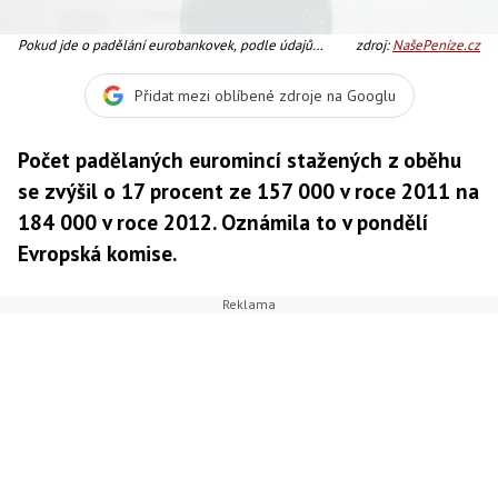
Pokud jde o padělání eurobankovek, podle údajů
zdroj:
NašePeníze.cz
Evropské centrální banky, která má ochranu bankovek
proti padělání na starosti, bylo v roce 2012 z oběhu
Přidat mezi oblíbené zdroje na Googlu
staženo přibližně 531 000 kusů. Foto:SXC
Počet padělaných euromincí stažených z oběhu
se zvýšil o 17 procent ze 157 000 v roce 2011 na
184 000 v roce 2012. Oznámila to v pondělí
Evropská komise.