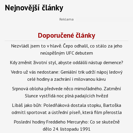
Nejnovější články
Doporučené články
Nezvládl jsem to v hlavě. Čepo odhalil, co stálo za jeho
neúspěšným UFC debutem
Kdy změnit životní styl, abyste oddálili nástup demence?
Vedro už vás nedostane: Geniální trik udrží nápoj ledový
celé hodiny a zachrání i milovanou kávu
Srpnová obloha předvede něco mimořádného. Zatmění
Slunce vystřídá noc plná padajících hvězd
Líbáš jako bůh: Poledňáková dostala stopku, Bartoška
odmítl sportovat a ústřední píseň, která film přerostla
Poslední hodiny Freddieho Mercuryho: Co se skutečně
dělo 24. listopadu 1991