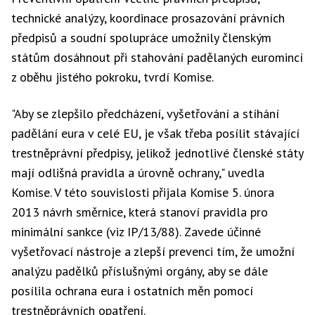
technické analýzy, koordinace prosazování právních
předpisů a soudní spolupráce umožnily členským
státům dosáhnout při stahování padělaných euromincí
z oběhu jistého pokroku, tvrdí Komise.
"Aby se zlepšilo předcházení, vyšetřování a stíhání
padělání eura v celé EU, je však třeba posílit stávající
trestněprávní předpisy, jelikož jednotlivé členské státy
mají odlišná pravidla a úrovně ochrany," uvedla
Komise. V této souvislosti přijala Komise 5. února
2013 návrh směrnice, která stanoví pravidla pro
minimální sankce (viz IP/13/88). Zavede účinné
vyšetřovací nástroje a zlepší prevenci tím, že umožní
analýzu padělků příslušnými orgány, aby se dále
posílila ochrana eura i ostatních měn pomocí
trestněprávních opatření.