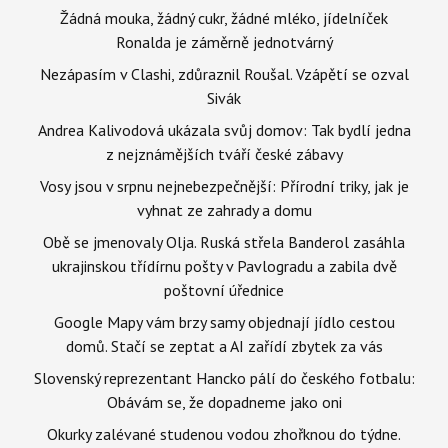
Žádná mouka, žádný cukr, žádné mléko, jídelníček
Ronalda je záměrně jednotvárný
Nezápasím v Clashi, zdůraznil Roušal. Vzápětí se ozval
Sivák
Andrea Kalivodová ukázala svůj domov: Tak bydlí jedna
z nejznámějších tváří české zábavy
Vosy jsou v srpnu nejnebezpečnější: Přírodní triky, jak je
vyhnat ze zahrady a domu
Obě se jmenovaly Olja. Ruská střela Banderol zasáhla
ukrajinskou třídírnu pošty v Pavlogradu a zabila dvě
poštovní úřednice
Google Mapy vám brzy samy objednají jídlo cestou
domů. Stačí se zeptat a AI zařídí zbytek za vás
Slovenský reprezentant Hancko pálí do českého fotbalu:
Obávám se, že dopadneme jako oni
Okurky zalévané studenou vodou zhořknou do týdne.