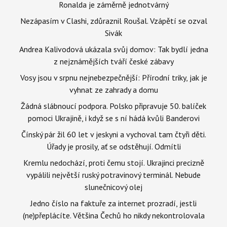
Ronalda je záměrně jednotvárný
Nezápasím v Clashi, zdůraznil Roušal. Vzápětí se ozval
Sivák
Andrea Kalivodová ukázala svůj domov: Tak bydlí jedna
z nejznámějších tváří české zábavy
Vosy jsou v srpnu nejnebezpečnější: Přírodní triky, jak je
vyhnat ze zahrady a domu
Žádná slábnoucí podpora. Polsko připravuje 50. balíček
pomoci Ukrajině, i když se s ní hádá kvůli Banderovi
Čínský pár žil 60 let v jeskyni a vychoval tam čtyři děti.
Úřady je prosily, ať se odstěhují. Odmítli
Kremlu nedochází, proti čemu stojí. Ukrajinci precizně
vypálili největší ruský potravinový terminál. Nebude
slunečnicový olej
Jedno číslo na faktuře za internet prozradí, jestli
(ne)přeplácíte. Většina Čechů ho nikdy nekontrolovala