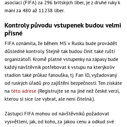
asociací (FIFA) za 296 britských liber, je z druhé ruky k
mání za 480 až 11238 liber.
Kontroly původu vstupenek budou velmi
přísné
FIFA oznámila, že během MS v Rusku bude provádět
důsledné kontroly. Stejně tak budou činit také ruští
organizátoři. Kromě platné vstupenky na zápasy bude
každý návštěvník potřebovat k vstupu na kterýkoliv
stadion také průkaz fanouška, tj. Fan ID, vyžadovaný
od ruských úřadů pro zajištění bezpečnosti. Ten získáte
na
této adrese
(Registrujte se na jiné než české verzi,
kterou si sice lze vybrat, ale není čitelná.).
Zástupci FIFA mohou od návštěvníků požadovat
vysvětlení, jak, od koho, za jakou cenu a odkud své