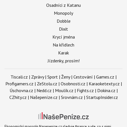
Osadníci z Katanu
Monopoly
Dobble
Dixit
Krycí jména
Na křídlech
Karak
Jízdenky, prosím!
Tiscali.cz
|
Zprávy
|
Sport
|
Ženy
|
Cestování
|
Games.cz
|
Profigamers.cz
|
ZeStolu.cz
|
Osobnosti.cz
|
Karaoketexty.cz
|
Úschovna.cz
|
Nedd.cz
|
Moulík.cz
|
Fights.cz
|
Dokina.cz
|
CZhity.cz
|
Našepeníze.cz
|
Srovnám.cz
|
StartupInsider.cz
Ekonomický magazín Nasepenize.cz sleduje finance a vše, co s nimi