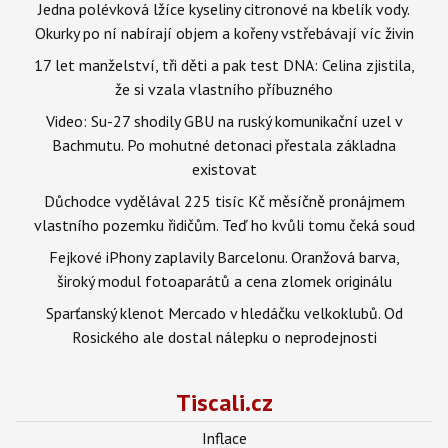
Jedna polévková lžíce kyseliny citronové na kbelík vody.
Okurky po ní nabírají objem a kořeny vstřebávají víc živin
17 let manželství, tři děti a pak test DNA: Celina zjistila,
že si vzala vlastního příbuzného
Video: Su-27 shodily GBU na ruský komunikační uzel v
Bachmutu. Po mohutné detonaci přestala základna
existovat
Důchodce vydělával 225 tisíc Kč měsíčně pronájmem
vlastního pozemku řidičům. Teď ho kvůli tomu čeká soud
Fejkové iPhony zaplavily Barcelonu. Oranžová barva,
široký modul fotoaparátů a cena zlomek originálu
Sparťanský klenot Mercado v hledáčku velkoklubů. Od
Rosického ale dostal nálepku o neprodejnosti
Tiscali.cz
Inflace