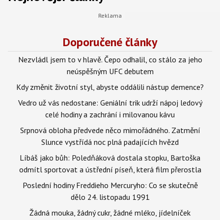
Doporučené články
Nezvládl jsem to v hlavě. Čepo odhalil, co stálo za jeho
neúspěšným UFC debutem
Kdy změnit životní styl, abyste oddálili nástup demence?
Vedro už vás nedostane: Geniální trik udrží nápoj ledový
celé hodiny a zachrání i milovanou kávu
Srpnová obloha předvede něco mimořádného. Zatmění
Slunce vystřídá noc plná padajících hvězd
Líbáš jako bůh: Poledňáková dostala stopku, Bartoška
odmítl sportovat a ústřední píseň, která film přerostla
Poslední hodiny Freddieho Mercuryho: Co se skutečně
dělo 24. listopadu 1991
Žádná mouka, žádný cukr, žádné mléko, jídelníček