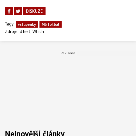
DISKUZE
Tagy:
vstupenky
MS fotbal
,
Zdroje:
dTest
Which
Nejnovější články