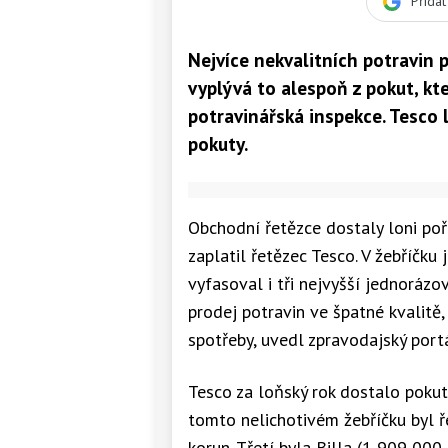
Přida
Nejvíce nekvalitních potravin p
vyplývá to alespoň z pokut, kt
potravinářská inspekce. Tesco 
pokuty.
Obchodní řetězce dostaly loni poř
zaplatil řetězec Tesco. V žebříčk
vyfasoval i tři nejvyšší jednorázo
prodej potravin ve špatné kvalitě
spotřeby, uvedl zpravodajský portá
Tesco za loňský rok dostalo poku
tomto nelichotivém žebříčku byl 
korun. Třetí byla Billa (1 909 000