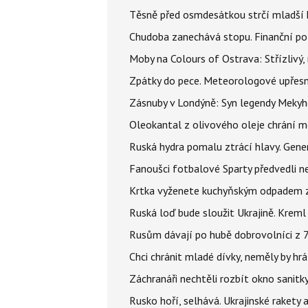
Těsně před osmdesátkou strčí mladší k
Chudoba zanechává stopu. Finanční pot
Moby na Colours of Ostrava: Střízlivý, 
Zpátky do pece. Meteorologové upřesn
Zásnuby v Londýně: Syn legendy Mekyho
Oleokantal z olivového oleje chrání m
Ruská hydra pomalu ztrácí hlavy. Gener
Fanoušci fotbalové Sparty předvedli n
Krtka vyženete kuchyňským odpadem zab
Ruská loď bude sloužit Ukrajině. Kreml
Rusům dávají po hubě dobrovolníci z 72
Chci chránit mladé dívky, neměly by h
Záchranáři nechtěli rozbít okno sanitky
Rusko hoří, selhává. Ukrajinské rakety a