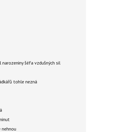
l narozeniny šéfa vzdušných sil
rádkářů tohle nezná
á
 minut
se nehnou