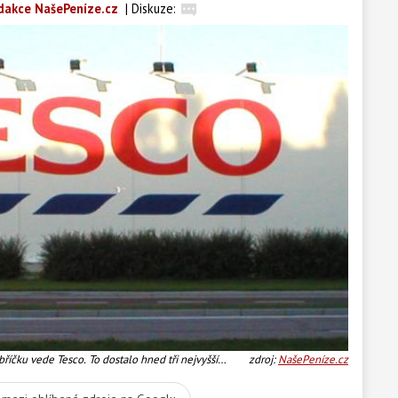
dakce NašePeníze.cz
|
Diskuze:
bříčku vede Tesco. To dostalo hned tři nejvyšší
zdroj:
NašePeníze.cz
za 760 tisíc, 750 tisíc a 600 tisíc korun. Foto: Tesco Text:MED