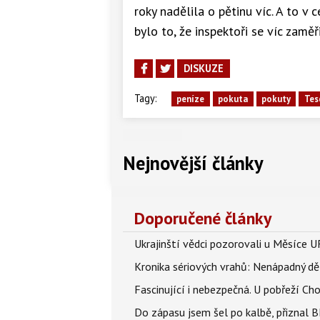
roky nadělila o pětinu víc. A to 
bylo to, že inspektoři se víc zamě
DISKUZE
Tagy:
peníze
pokuta
pokuty
Tes
Nejnovější články
Doporučené články
Ukrajinští vědci pozorovali u Měsíce U
Kronika sériových vrahů: Nenápadný děln
Fascinující i nebezpečná. U pobřeží Ch
Do zápasu jsem šel po kalbě, přiznal