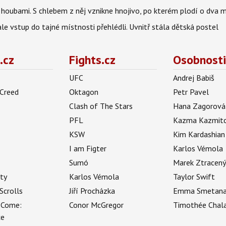
 i houbami. S chlebem z něj vznikne hnojivo, po kterém plodí o dva 
ale vstup do tajné místnosti přehlédli. Uvnitř stála dětská postel
.cz
Fights.cz
Osobnosti
UFC
Andrej Babiš
 Creed
Oktagon
Petr Pavel
Clash of The Stars
Hana Zagorová
PFL
Kazma Kazmit
KSW
Kim Kardashian
I am Figter
Karlos Vémola
Sumó
Marek Ztracen
uty
Karlos Vémola
Taylor Swift
Scrolls
Jiří Procházka
Emma Smetan
 Come:
Conor McGregor
Timothée Chal
ce