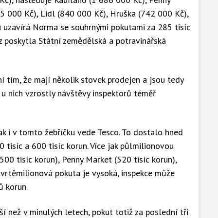
5 000 Kč), Lidl (840 000 Kč), Hruška (742 000 Kč),
u uzavírá Norma se souhrnými pokutami za 285 tisíc
cz poskytla Státní zemědělská a potravinářská
í tím, že mají několik stovek prodejen a jsou tedy
 u nich vzrostly návštěvy inspektorů téměř
ak i v tomto žebříčku vede Tesco. To dostalo hned
50 tisíc a 600 tisíc korun. Více jak půlmilionovou
00 tisíc korun), Penny Market (520 tisíc korun),
ičtvrtěmilionová pokuta je vysoká, inspekce může
ů korun.
ší než v minulých letech, pokut totiž za poslední tři