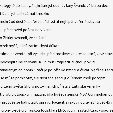
olegyně do kapsy. Nejkrásnější outfity Jany Švandové berou dech
íže zrychlují stárnutí mozku
mokrý od deště, a přesto přichystal nejlepší večer festivalu
ili předpověď počasí na víkend
 Žbirky oznámil, že se žení
ozek myší, u lidí zatím chybí důkaz
álmajor zemřel při výbuchu před moskevskou restaurací, když slavi
epochopitelné chování. Klub musí zaplatit tučnou pokutu
aleným do novin. Stačí je položit ke krtinci a čekat. Většina zah
 se může pominout, ale dostane šanci ji v Černém moři potopit
 zemí světa. Skoro polovina jich přijela z Latinské Ameriky
rát proti biologickým mužům, říká hvězda ženské NBA Cunninghamov
, protože se báli platit opravu. Pacient s rakovinou uvnitř trpěl 45
 drony tvrdě drtí ruskou logistiku i klíčovou infrastrukturu, vojáci 