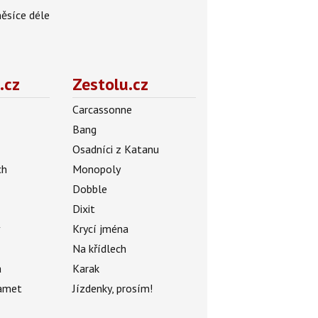
měsíce déle
.cz
Zestolu.cz
Carcassonne
Bang
Osadníci z Katanu
ch
Monopoly
Dobble
Dixit
ý
Krycí jména
Na křídlech
a
Karak
amet
Jízdenky, prosím!