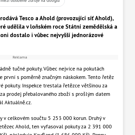
t mezi oblíbené zdroje na Googlu
rodává Tesco a Ahold (provozující síť Ahold),
eré udělila v loňském roce Státní zemědělská a
loni dostalo i vůbec nejvyšší jednorázové
ádně tučné pokuty. Vůbec nejvíce na pokutách
u je první s poměrně značným náskokem. Tento řetěz
vé pokuty. Inspekce trestala řetězce většinou za
, za prodej přebalovaného zboží s prošlým datem
l Aktuálně.cz.
ty v celkovém součtu 5 253 000 korun. Druhý v
řetězec Ahold, ten vyfasoval pokuty za 2 391 000
 Kč), následuje Kaufland (1 686 000 Kč), Penny