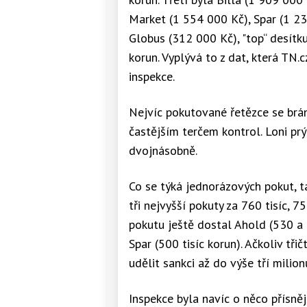
Market (1 554 000 Kč), Spar (1 23
Globus (312 000 Kč), "top“ desítk
korun. Vyplývá to z dat, která TN.
inspekce.
Nejvíc pokutované řetězce se brán
častějším terčem kontrol. Loni prý
dvojnásobně.
Co se týká jednorázových pokut, t
tři nejvyšší pokuty za 760 tisíc, 7
pokutu ještě dostal Ahold (530 a 5
Spar (500 tisíc korun). Ačkoliv tř
udělit sankci až do výše tří milion
Inspekce byla navíc o něco přísněj