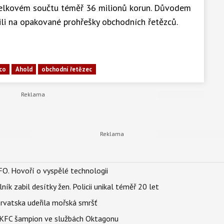
v celkovém součtu téměř 36 milionů korun. Důvodem
řili na opakované prohřešky obchodních řetězců.
co
Ahold
obchodní řetězec
FO. Hovoří o vyspělé technologii
ík zabil desítky žen. Policii unikal téměř 20 let
orvatska udeřila mořská smršť
 BKFC šampion ve službách Oktagonu