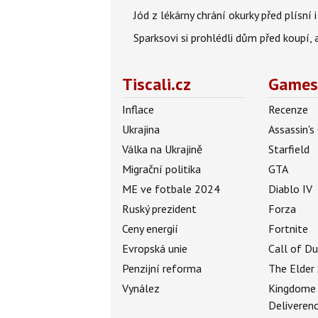
Jód z lékárny chrání okurky před plísní
Sparksovi si prohlédli dům před koupí, 
Tiscali.cz
Games
Inflace
Recenze
Ukrajina
Assassin's
Válka na Ukrajině
Starfield
Migrační politika
GTA
ME ve fotbale 2024
Diablo IV
Ruský prezident
Forza
Ceny energií
Fortnite
Evropská unie
Call of D
Penzijní reforma
The Elder 
Vynález
Kingdome
Deliveren