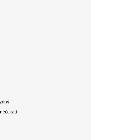
ázdný
 nečekali