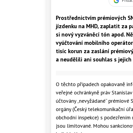
Přida
Prostřednictvím prémiových SM
jízdenku na MHD, zaplatit za pa
si nový vyzváněcí tón apod. Někt
vyúčtování mobilního operátora
tisíc korun za zaslání prémiov
a neudělili ani souhlas s jejich
O těchto případech opakovaně inf
veřejné ochránkyně práv Stanislav 
účtovány „nevyžádané“ prémiové S
orgány (Český telekomunikační úř
obchodní inspekce) s podezřením n
jsou limitované. Mohou sankciono