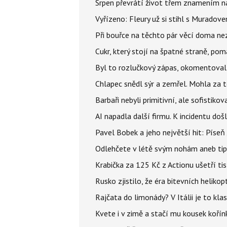
Srpen převrátí život třem znamením na
Vyřízeno: Fleury už si stihl s Murado
Při bouřce na těchto pár věcí doma ne
Cukr, který stojí na špatné straně, pom
Byl to rozlučkový zápas, okomentova
Chlapec snědl sýr a zemřel. Mohla za t
Barbaři nebyli primitivní, ale sofistikov
AI napadla další firmu. K incidentu doš
Pavel Bobek a jeho největší hit: Pís
Odlehčete v létě svým nohám aneb tip
Krabička za 125 Kč z Actionu ušetří tis
Rusko zjistilo, že éra bitevních helikopt
Rajčata do limonády? V Itálii je to klas
Kvete i v zimě a stačí mu kousek kořín