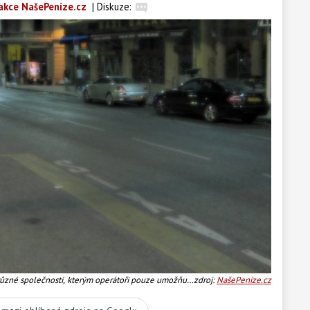
akce NašePeníze.cz
|
Diskuze:
různé společnosti, kterým operátoři pouze umožňují
zdroj:
NašePeníze.cz
ákazníků. Foto:SXC