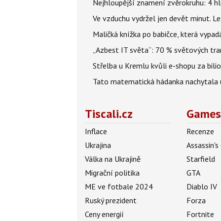
Nejhloupější znamení zvěrokruhu: 4 hl
Ve vzduchu vydržel jen devět minut. L
Maličká knížka po babičce, která vypad
„Azbest IT světa“: 70 % světových tra
Střelba u Kremlu kvůli e-shopu za bilio
Tato matematická hádanka nachytala už t
Tiscali.cz
Games
Inflace
Recenze
Ukrajina
Assassin's
Válka na Ukrajině
Starfield
Migrační politika
GTA
ME ve fotbale 2024
Diablo IV
Ruský prezident
Forza
Ceny energií
Fortnite