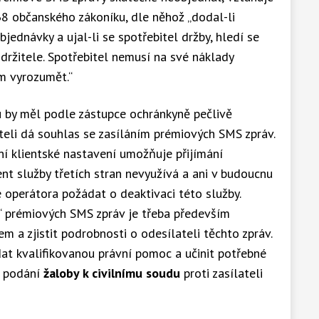
8 občanského zákoníku, dle něhož „dodal-li
jednávky a ujal-li se spotřebitel držby, hledí se
držitele. Spotřebitel nemusí na své náklady
om vyrozumět.“
u by měl podle zástupce ochránkyně pečlivě
eli dá souhlas se zasíláním prémiových SMS zpráv.
ální klientské nastavení umožňuje přijímání
ent služby třetích stran nevyužívá a ani v budoucnu
e operátora požádat o deaktivaci této služby.
“ prémiových SMS zpráv je třeba především
 a zjistit podrobnosti o odesílateli těchto zpráv.
dat kvalifikovanou právní pomoc a učinit potřebné
ě podání
žaloby k civilnímu soudu
proti zasílateli