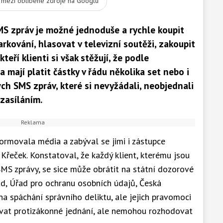
t mezi oblíbené zdroje na Googlu
S zpráv je možné jednoduše a rychle koupit
rkování, hlasovat v televizní soutěži, zakoupit
eří klienti si však stěžují, že podle
 mají platit částky v řádu několika set nebo i
ých SMS zpráv, které si nevyžádali, neobjednali
 zasíláním.
ormovala média a zabýval se jimi i zástupce
Křeček. Konstatoval, že každý klient, kterému jsou
MS zprávy, se sice může obrátit na státní dozorové
ad, Úřad pro ochranu osobních údajů, Česká
a spáchání správního deliktu, ale jejich pravomoci
vat protizákonné jednání, ale nemohou rozhodovat