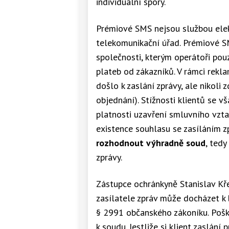
individuální spory.
Prémiové SMS nejsou službou elek
telekomunikační úřad. Prémiové SM
společnosti, kterým operátoři pou
plateb od zákazníků. V rámci rekl
došlo k zaslání zprávy, ale nikoli 
objednání). Stížnosti klientů se v
platnosti uzavření smluvního vztah
existence souhlasu se zasíláním z
rozhodnout výhradně soud
, tedy
zprávy.
Zástupce ochránkyně Stanislav Kře
zasílatele zpráv může docházet k
§ 2991 občanského zákoníku. Poš
k soudu. Jestliže si klient zaslán