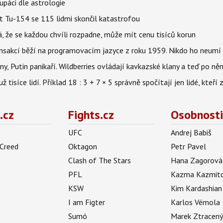
upáci dle astrologie
et Tu-154 se 115 lidmi skončil katastrofou
á, že se každou chvíli rozpadne, může mít cenu tisíců korun
nsakcí běží na programovacím jazyce z roku 1959. Nikdo ho neumí 
ny, Putin panikaří. Wildberries ovládají kavkazské klany a teď po něm
isíce lidí. Příklad 18 : 3 + 7 × 5 správně spočítají jen lidé, kteří 
.cz
Fights.cz
Osobnosti
UFC
Andrej Babiš
 Creed
Oktagon
Petr Pavel
Clash of The Stars
Hana Zagorová
PFL
Kazma Kazmit
KSW
Kim Kardashian
I am Figter
Karlos Vémola
Sumó
Marek Ztracen