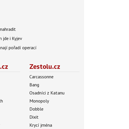
nahradit
 jde i Kyjev
znají pořadí operací
.cz
Zestolu.cz
Carcassonne
Bang
Osadníci z Katanu
ch
Monopoly
Dobble
Dixit
ý
Krycí jména