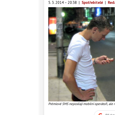
5. 3. 2014 – 20:38
|
Spotřebitelé
|
Red
Prémiové SMS neposílají mobilní operátoři, ale 
provoz dané služby a zajišťují výběr plateb od z