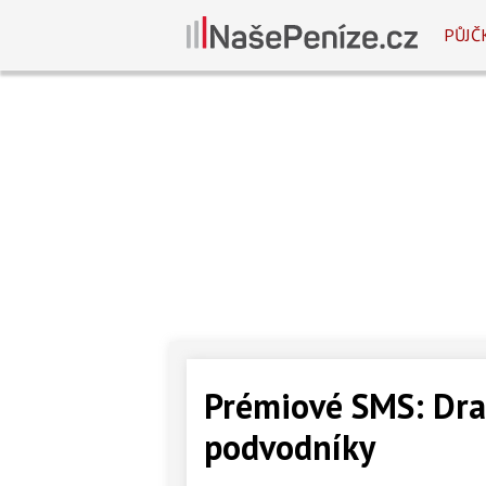
PŮJČ
Prémiové SMS: Drah
podvodníky