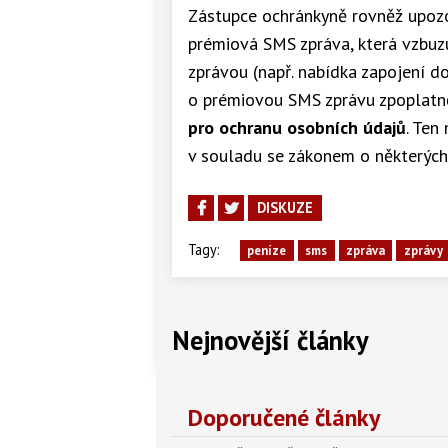
Zástupce ochránkyně rovněž upozor
prémiová SMS zpráva, která vzbuzu
zprávou (např. nabídka zapojení do 
o prémiovou SMS zprávu zpoplatněn
pro ochranu osobních údajů
. Ten
v souladu se zákonem o některých
DISKUZE
Tagy:
peníze
sms
zpráva
zprávy
Nejnovější články
Doporučené články