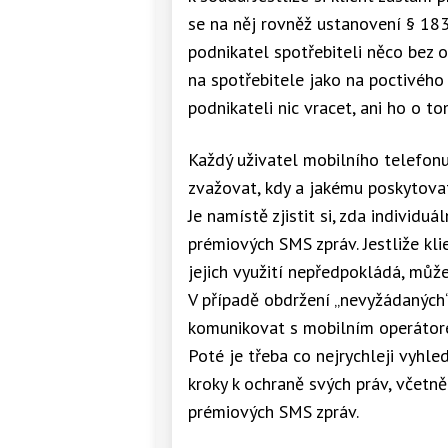
se na něj rovněž ustanovení § 183
podnikatel spotřebiteli něco bez ob
na spotřebitele jako na poctivého 
podnikateli nic vracet, ani ho o t
Každý uživatel mobilního telefon
zvažovat, kdy a jakému poskytovat
Je namístě zjistit si, zda individu
prémiových SMS zpráv. Jestliže kli
jejich využití nepředpokládá, můž
V případě obdržení „nevyžádaných
komunikovat s mobilním operátorem
Poté je třeba co nejrychleji vyhle
kroky k ochraně svých práv, včetn
prémiových SMS zpráv.