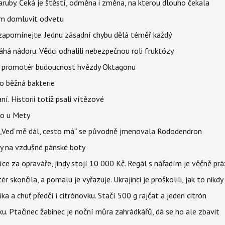
ruby. Čeká je štěstí, odměna i změna, na kterou dlouho čekala
vem domluvit odvetu
zapomínejte. Jednu zásadní chybu dělá téměř každý
áhá nádoru. Vědci odhalili nebezpečnou roli fruktózy
l promotér budoucnost hvězdy Oktagonu
o běžná bakterie
aní. Historii totiž psali vítězové
lo u Mety
eň „Veď mě dál, cesto má“ se původně jmenovala Rododendron
y na vzdušné pánské boty
íce za opraváře, jindy stojí 10 000 Kč. Regál s nářadím je věčně pr
ér skončila, a pomalu je vyřazuje. Ukrajinci je proškolili, jak to nikdy
ika a chuť předčí i citrónovku. Stačí 500 g rajčat a jeden citrón
ku. Ptačinec žabinec je noční můra zahrádkářů, dá se ho ale zbavit