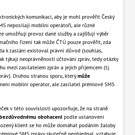
tronických komunikací, aby je mohl prověřit Český
S neposílají mobilní operátoři, ale různé
ze umožňují provoz dané služby a zajišťují výběr
amačního řízení tak může ČTÚ pouze prověřit, zda
zda k zaslání existoval právní důvod (souhlas,
šak týkají neoprávněnosti účtování zpráv, tedy otázky
u mezi zasílatelem zpráv a jejich příjemcem (tj.
práv). Druhou stranou sporu, který
může
 není mobilní operátor, ale zasílatel prémiové SMS
ček v této souvislosti upozorňuje, že na straně
bezdůvodnému obohacení
podle ustanovení
kozený klient se ho může domáhat podáním žaloby
í prémiové SMS zprávy skutečně neobjednal, vztahuje