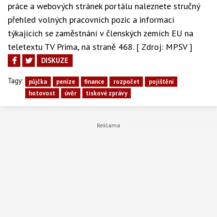
práce a webových stránek portálu naleznete stručný
přehled volných pracovních pozic a informací
týkajících se zaměstnání v členských zemích EU na
teletextu TV Prima, na straně 468. [ Zdroj: MPSV ]
DISKUZE
Tagy:
půjčka
peníze
finance
rozpočet
pojištění
hotovost
úvěr
tiskové zprávy