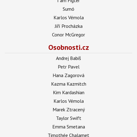
I am Figter
Sumó
Karlos Vémola
Jiří Procházka
Conor McGregor
Osobnosti.cz
Andrej Babiš
Petr Pavel
Hana Zagorová
Kazma Kazmitch
Kim Kardashian
Karlos Vémola
Marek Ztracený
Taylor Swift
Emma Smetana
Timothée Chalamet