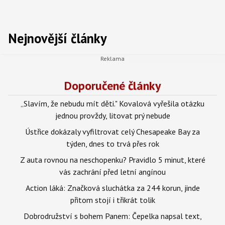
Nejnovější články
Doporučené články
„Slavím, že nebudu mít děti." Kovalová vyřešila otázku
jednou provždy, litovat prý nebude
Ústřice dokázaly vyfiltrovat celý Chesapeake Bay za
týden, dnes to trvá přes rok
Z auta rovnou na neschopenku? Pravidlo 5 minut, které
vás zachrání před letní angínou
Action láká: Značková sluchátka za 244 korun, jinde
přitom stojí i třikrát tolik
Dobrodružství s bohem Panem: Čepelka napsal text,