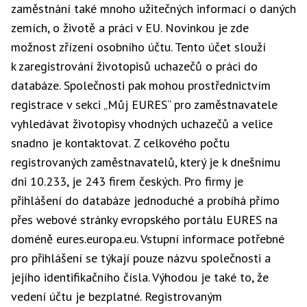
zaměstnání také mnoho užitečných informací o daných
zemích, o životě a práci v EU. Novinkou je zde
možnost zřízení osobního účtu. Tento účet slouží
k zaregistrování životopisů uchazečů o práci do
databáze. Společnosti pak mohou prostřednictvím
registrace v sekci „Můj EURES“ pro zaměstnavatele
vyhledávat životopisy vhodných uchazečů a velice
snadno je kontaktovat. Z celkového počtu
registrovaných zaměstnavatelů, který je k dnešnímu
dni 10.233, je 243 firem českých. Pro firmy je
přihlášení do databáze jednoduché a probíhá přímo
přes webové stránky evropského portálu EURES na
doméně eures.europa.eu. Vstupní informace potřebné
pro přihlášení se týkají pouze názvu společnosti a
jejího identifikačního čísla. Výhodou je také to, že
vedení účtu je bezplatné. Registrovaným