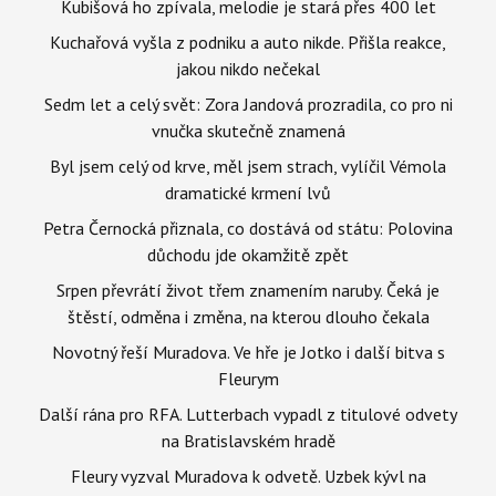
Kubišová ho zpívala, melodie je stará přes 400 let
Kuchařová vyšla z podniku a auto nikde. Přišla reakce,
jakou nikdo nečekal
Sedm let a celý svět: Zora Jandová prozradila, co pro ni
vnučka skutečně znamená
Byl jsem celý od krve, měl jsem strach, vylíčil Vémola
dramatické krmení lvů
Petra Černocká přiznala, co dostává od státu: Polovina
důchodu jde okamžitě zpět
Srpen převrátí život třem znamením naruby. Čeká je
štěstí, odměna i změna, na kterou dlouho čekala
Novotný řeší Muradova. Ve hře je Jotko i další bitva s
Fleurym
Další rána pro RFA. Lutterbach vypadl z titulové odvety
na Bratislavském hradě
Fleury vyzval Muradova k odvetě. Uzbek kývl na