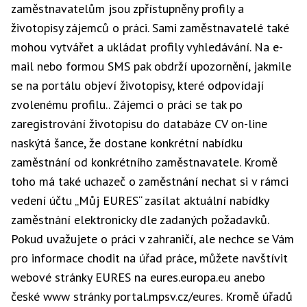
zaměstnavatelům jsou zpřístupněny profily a
životopisy zájemců o práci. Sami zaměstnavatelé také
mohou vytvářet a ukládat profily vyhledávání. Na e-
mail nebo formou SMS pak obdrží upozornění, jakmile
se na portálu objeví životopisy, které odpovídají
zvolenému profilu.. Zájemci o práci se tak po
zaregistrování životopisu do databáze CV on-line
naskýtá šance, že dostane konkrétní nabídku
zaměstnání od konkrétního zaměstnavatele. Kromě
toho má také uchazeč o zaměstnání nechat si v rámci
vedení účtu „Můj EURES“ zasílat aktuální nabídky
zaměstnání elektronicky dle zadaných požadavků.
Pokud uvažujete o práci v zahraničí, ale nechce se Vám
pro informace chodit na úřad práce, můžete navštívit
webové stránky EURES na eures.europa.eu anebo
české www stránky portal.mpsv.cz/eures. Kromě úřadů