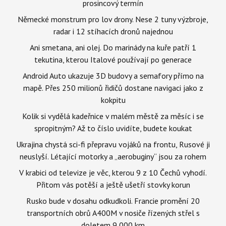
prosincový termín
Německé monstrum pro lov drony. Nese 2 tuny výzbroje,
radar i 12 stíhacích dronů najednou
Ani smetana, ani olej. Do marinády na kuře patří 1
tekutina, kterou Italové používají po generace
Android Auto ukazuje 3D budovy a semafory přímo na
mapě. Přes 250 milionů řidičů dostane navigaci jako z
kokpitu
Kolik si vydělá kadeřnice v malém městě za měsíc i se
spropitným? Až to číslo uvidíte, budete koukat
Ukrajina chystá sci-fi přepravu vojáků na frontu, Rusové ji
neuslyší. Létající motorky a „aerobuginy“ jsou za rohem
V krabici od televize je věc, kterou 9 z 10 Čechů vyhodí.
Přitom vás potěší a ještě ušetří stovky korun
Rusko bude v dosahu odkudkoli. Francie promění 20
transportních obrů A400M v nosiče řízených střel s
doletem 9 000 km