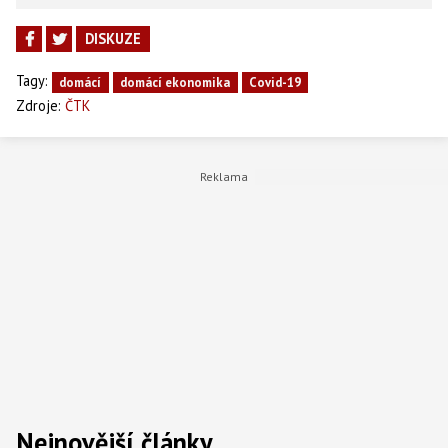
DISKUZE
Tagy:
domácí
domácí ekonomika
Covid-19
Zdroje:
ČTK
Nejnovější články