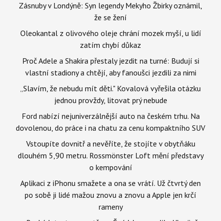
Zásnuby v Londýně: Syn legendy Mekyho Žbirky oznámil,
že se žení
Oleokantal z olivového oleje chrání mozek myší, u lidí
zatím chybí důkaz
Proč Adele a Shakira přestaly jezdit na turné: Budují si
vlastní stadiony a chtějí, aby fanoušci jezdili za nimi
„Slavím, že nebudu mít děti." Kovalová vyřešila otázku
jednou provždy, litovat prý nebude
Ford nabízí nejuniverzálnější auto na českém trhu. Na
dovolenou, do práce i na chatu za cenu kompaktního SUV
Vstoupíte dovnitř a nevěříte, že stojíte v obytňáku
dlouhém 5,90 metru. Rossmönster Loft mění představy
o kempování
Aplikaci z iPhonu smažete a ona se vrátí. Už čtvrtý den
po sobě ji lidé mažou znovu a znovu a Apple jen krčí
rameny