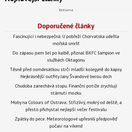
Doporučené články
Fascinující i nebezpečná. U pobřeží Chorvatska udeřila
mořská smršť
Do zápasu jsem šel po kalbě, přiznal BKFC šampion ve
službách Oktagonu
Těsně před osmdesátkou strčí mladší kolegyně do kapsy.
Nejkrásnější outfity Jany Švandové berou dech
Chudoba zanechává stopu. Finanční potíže zrychlují
stárnutí mozku
Moby na Colours of Ostrava: Střízlivý, mokrý od deště, a
přesto přichystal nejlepší večer festivalu
Zpátky do pece. Meteorologové upřesnili předpověď
počasí na víkend