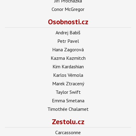
Jiří Procházka
Conor McGregor
Osobnosti.cz
Andrej Babiš
Petr Pavel
Hana Zagorová
Kazma Kazmitch
Kim Kardashian
Karlos Vémola
Marek Ztracený
Taylor Swift
Emma Smetana
Timothée Chalamet
Zestolu.cz
Carcassonne