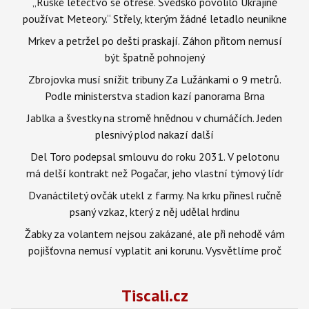
„Ruské letectvo se otřese. Švédsko povolilo Ukrajině
používat Meteory.“ Střely, kterým žádné letadlo neunikne
Mrkev a petržel po dešti praskají. Záhon přitom nemusí
být špatně pohnojený
Zbrojovka musí snížit tribuny Za Lužánkami o 9 metrů.
Podle ministerstva stadion kazí panorama Brna
Jablka a švestky na stromě hnědnou v chumáčích. Jeden
plesnivý plod nakazí další
Del Toro podepsal smlouvu do roku 2031. V pelotonu
má delší kontrakt než Pogačar, jeho vlastní týmový lídr
Dvanáctiletý ovčák utekl z farmy. Na krku přinesl ručně
psaný vzkaz, který z něj udělal hrdinu
Žabky za volantem nejsou zakázané, ale při nehodě vám
pojišťovna nemusí vyplatit ani korunu. Vysvětlíme proč
Tiscali.cz