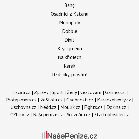
Bang
Osadníci z Katanu
Monopoly
Dobble
Dixit
Krycí jména
Na křídlech
Karak
Jízdenky, prosím!
Tiscali.cz
|
Zprávy
|
Sport
|
Ženy
|
Cestování
|
Games.cz
|
Profigamers.cz
|
ZeStolu.cz
|
Osobnosti.cz
|
Karaoketexty.cz
|
Úschovna.cz
|
Nedd.cz
|
Moulík.cz
|
Fights.cz
|
Dokina.cz
|
CZhity.cz
|
Našepeníze.cz
|
Srovnám.cz
|
StartupInsider.cz