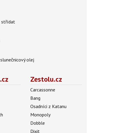
 střídat
i
 slunečnicový olej
.cz
Zestolu.cz
Carcassonne
Bang
Osadníci z Katanu
ch
Monopoly
Dobble
Dixit