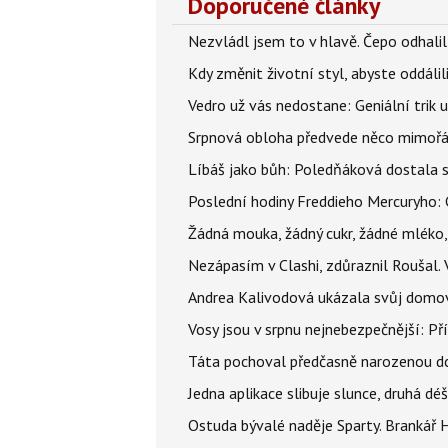
Doporučené články
Nezvládl jsem to v hlavě. Čepo odhal
Kdy změnit životní styl, abyste oddáli
Vedro už vás nedostane: Geniální trik 
Srpnová obloha předvede něco mimořád
Líbáš jako bůh: Poledňáková dostala s
Poslední hodiny Freddieho Mercuryho: 
Žádná mouka, žádný cukr, žádné mléko,
Nezápasím v Clashi, zdůraznil Roušal. 
Andrea Kalivodová ukázala svůj domov:
Vosy jsou v srpnu nejnebezpečnější: Pří
Táta pochoval předčasně narozenou dcer
Jedna aplikace slibuje slunce, druhá dé
Ostuda bývalé naděje Sparty. Brankář 