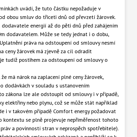
ínkách uvádí, že tuto částku nepožaduje v
 od obou smluv do třiceti dnů od převzetí žárovek.
 dodavatele energií až do pěti dnů před zahájením
ým dodavatelem. Může se tedy jednat i o dobu,
. Uplatnění práva na odstoupení od smlouvy nesmí
a ceny žárovek má zjevně za cíl odradit
 je tudíž postihem za odstoupení od smlouvy o
, že má nárok na zaplacení plné ceny žárovek,
y o dodávkách v souladu s ustanovením
o zákona lze ale odstoupit od smlouvy i v případě,
y elektřiny nebo plynu, což se může stát například
ude i v takovém případě Comfort energy požadovat
o kontextu se plně projevuje nepřiměřenost tohoto
ráv a povinností stran v neprospěch spotřebitele).
řebitelských smlouvách zakázaná a nepřihlíží se k