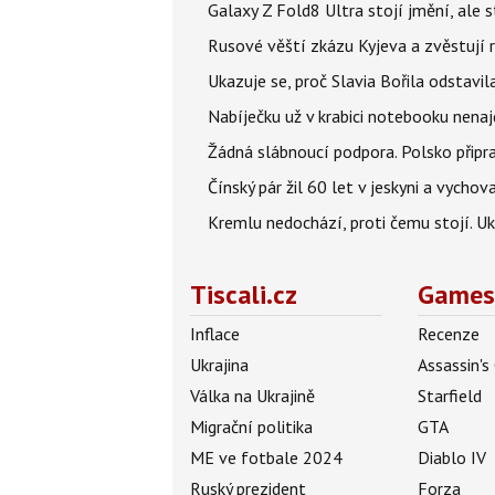
Galaxy Z Fold8 Ultra stojí jmění, ale s
Rusové věští zkázu Kyjeva a zvěstují r
Ukazuje se, proč Slavia Bořila odstavil
Nabíječku už v krabici notebooku nenaj
Žádná slábnoucí podpora. Polsko připrav
Čínský pár žil 60 let v jeskyni a vychova
Kremlu nedochází, proti čemu stojí. Ukr
Tiscali.cz
Games
Inflace
Recenze
Ukrajina
Assassin's
Válka na Ukrajině
Starfield
Migrační politika
GTA
ME ve fotbale 2024
Diablo IV
Ruský prezident
Forza