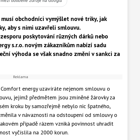
t mezi oblíbené zdroje na Googlu
usí obchodníci vymýšlet nové triky, jak
y, aby s nimi uzavřeli smlouvu.
ezesporu poskytování různých dárků nebo
rgy s.r.o. novým zákazníkům nabízí sadu
teční výhoda se však snadno změní v sankci za
 Comfort energy uzavíráte nejenom smlouvu o
louvu, jejímž předmětem jsou zmíněné žárovky za
sém kroku by samozřejmě nebylo nic špatného,
změnila v návaznosti na odstoupení od smlouvy o
 takovém případě rázem vzniká povinnost uhradit
nost vyčíslila na 2000 korun.