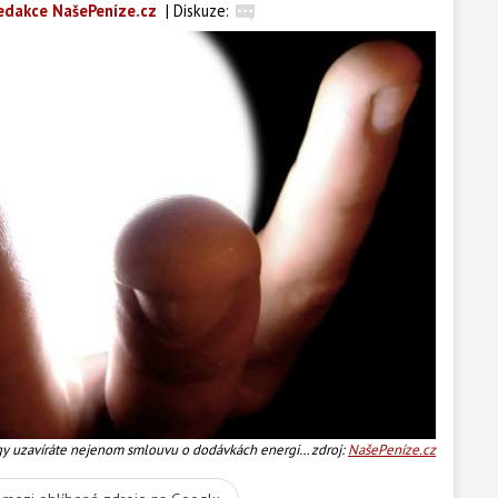
edakce NašePeníze.cz
|
Diskuze:
y uzavíráte nejenom smlouvu o dodávkách energií,
zdroj:
NašePeníze.cz
íněné žárovky za zvýhodněnou cenu. Foto:SXC Text: