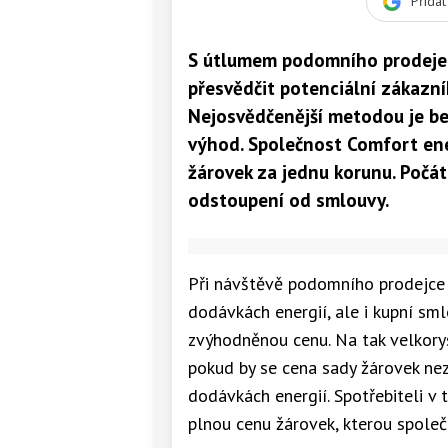
Přida
S útlumem podomního prodeje m
přesvědčit potenciální zákazník
Nejosvědčenější metodou je b
výhod. Společnost Comfort ene
žárovek za jednu korunu. Počá
odstoupení od smlouvy.
Při návštěvě podomního prodejce
dodávkách energií, ale i kupní sm
zvýhodněnou cenu. Na tak velkory
pokud by se cena sady žárovek ne
dodávkách energií. Spotřebiteli v
plnou cenu žárovek, kterou společ