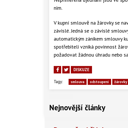
nim.
V kupní smlouvě na žárovky se na
závislé. Jedná se o závislé smlou
automatickým zánikem smlouvy kup
spotřebiteli vzniká povinnost žár
požadovat žádnou úhradu nebo sa
DISKUZE
Tagy:
smlouva
odstoupeni
žárovky
Nejnovější články