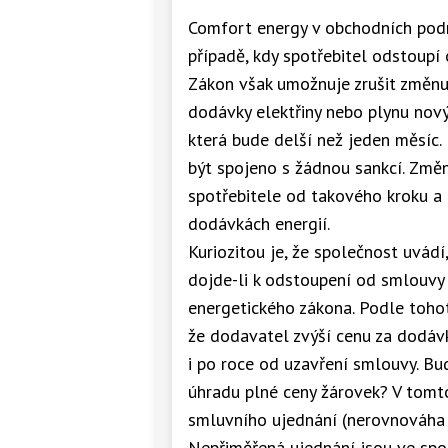
Comfort energy v obchodních podm
případě, kdy spotřebitel odstoupí
Zákon však umožnuje zrušit změnu
dodávky elektřiny nebo plynu nov
která bude delší než jeden měsíc
být spojeno s žádnou sankcí. Změn
spotřebitele od takového kroku a
dodávkách energií.
Kuriozitou je, že společnost uvádí
dojde-li k odstoupení od smlouv
energetického zákona. Podle tohot
že dodavatel zvýší cenu za dodávk
i po roce od uzavření smlouvy. B
úhradu plné ceny žárovek? V tomt
smluvního ujednání (nerovnováha p
Nepřiměřená ujednání jsou ve spot