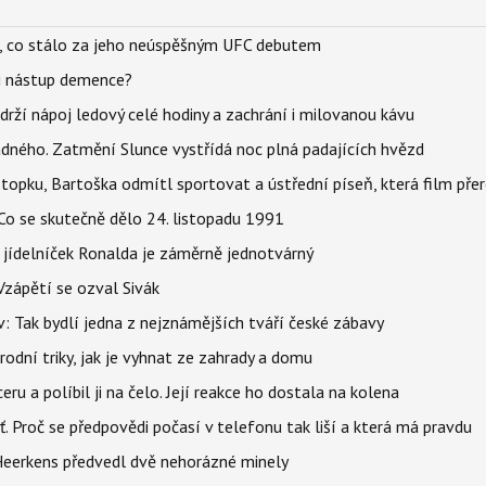
il, co stálo za jeho neúspěšným UFC debutem
li nástup demence?
udrží nápoj ledový celé hodiny a zachrání i milovanou kávu
ného. Zatmění Slunce vystřídá noc plná padajících hvězd
topku, Bartoška odmítl sportovat a ústřední píseň, která film pře
Co se skutečně dělo 24. listopadu 1991
 jídelníček Ronalda je záměrně jednotvárný
Vzápětí se ozval Sivák
 Tak bydlí jedna z nejznámějších tváří české zábavy
rodní triky, jak je vyhnat ze zahrady a domu
u a políbil ji na čelo. Její reakce ho dostala na kolena
šť. Proč se předpovědi počasí v telefonu tak liší a která má pravdu
Heerkens předvedl dvě nehorázné minely