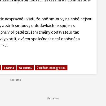
víc nesprávně uvádí, že obě smlouvy na sobě nejsou
vy a zánik smlouvy o dodávkách je spojen s
ní. V případě zrušení změny dodavatele tak
ovky vrátit, ovšem společnost není oprávněna
nkci.
zdarma
za korunu
Comfort energy s.r.o.