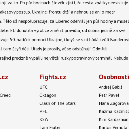
tojí za to. Po pár hodinách člověk zjistí, že cesta zpátky neexistuje
aketový postup. Ukrajinci frontu drží a nehnou se ani o metr
a. Tělo už nespolupracuje, za Liberec odehrál jen půl hodiny a musel
dete. EU donutila výrobce změnit pravidla, od dubna jedině za své
uje 50. balíček pomoci Ukrajině, i když se s ní hádá kvůli Banderov
l tam čtyři děti. Úřady je prosily, ať se odstěhují. Odmítli
ajinci precizně vypálili největší ruský potravinový terminál. Nebude
.cz
Fights.cz
Osobnosti
UFC
Andrej Babiš
 Creed
Oktagon
Petr Pavel
Clash of The Stars
Hana Zagorová
PFL
Kazma Kazmit
KSW
Kim Kardashian
I am Figter
Karlos Vémola