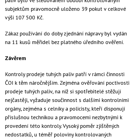
paliv bylo ve sledovaném období kontrolovaným
subjektům pravomocně uloženo 39 pokut v celkové
výši 107 500 Kč.
Zákaz používání do doby zjednání nápravy byl vydán
na 11 kusů měřidel bez platného úředního ověření.
Závěrem
Kontroly prodeje tuhých paliv patří v rámci činnosti
ČOI k těm náročnějším. Zejména ověřování poctivosti
prodeje tuhých paliv, na niž si spotřebitelé stěžují
nejčastěji, vyžaduje součinnost s dalšími kontrolními
orgány, zejména s celníky a policisty, kteří disponují
příslušnou technikou a pravomocemi nezbytnými k
provedení této kontroly. Vysoký poměr zjištěných
nedostatků, u téměř poloviny kontrolovaných