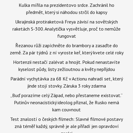
Kulka mířila na prezidentovo srdce. Zachránil ho
předmět, který si náhodou strčil do kapsy
Ukrajinská protiraketová Freya závisí na sovětských
raketách S-300. Analytička vysvětluje, proč to nemůže
fungovat
Řezanou růži zapíchněte do brambory a zasaďte do
země. Za pár týdnů z ní vyroste keř, který kvete celé roky
Hortenzii nestačí zalévat a hnojit. Pokud nenastavíte
kyselost půdy, listy zežloutnou a květy nepřijdou
Parádní vychytávka za 68 Kč v Actionu nahradí set, který
jinde stojí stovky. Záruka 3 roky zdarma
„Buď porazíme celý Západ, nebo přestaneme existovat.“
Putinův neonacistický ideolog přiznal, že Rusko nemá
kam couvnout
Test znalostí o českých filmech: Slavné filmové postavy
zná téměř každý, správně je ale přiřadí jen opravdoví