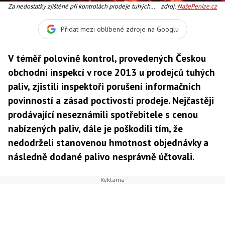
Za nedostatky zjištěné při kontrolách prodeje tuhých
zdroj:
NašePeníze.cz
paliv bylo ve sledovaném období kontrolovaným
subjektům pravomocně uloženo 39 pokut v celkové výši
Přidat mezi oblíbené zdroje na Googlu
107 500 Kč. Foto:SXC
V téměř polovině kontrol, provedených Českou
obchodní inspekcí v roce 2013 u prodejců tuhých
paliv, zjistili inspektoři porušení informačních
povinností a zásad poctivosti prodeje. Nejčastěji
prodávající neseznámili spotřebitele s cenou
nabízených paliv, dále je poškodili tím, že
nedodrželi stanovenou hmotnost objednávky a
následně dodané palivo nesprávně účtovali.