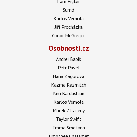
I am Figter
Sumó
Karlos Vémola
Jiří Procházka
Conor McGregor
Osobnosti.cz
Andrej Babiš
Petr Pavel
Hana Zagorová
Kazma Kazmitch
Kim Kardashian
Karlos Vémola
Marek Ztracený
Taylor Swift
Emma Smetana
Timothée Chalamet