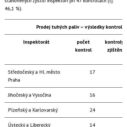
stanovených zjistili inspektoři při 47 kontrolách (tj.
46,1 %).
Prodej tuhých paliv – výsledky kontrol
(
Inspektorát
počet
kontroly 
kontrol
zjištění
Středočeský a Hl. město
17
Praha
Jihočeský a Vysočina
16
Plzeňský a Karlovarský
24
Ústecký a Liberecký
14