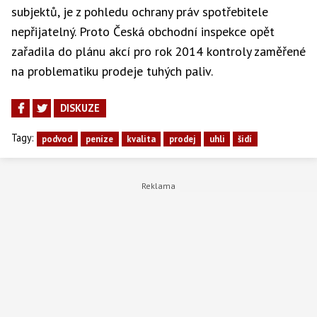
subjektů, je z pohledu ochrany práv spotřebitele
nepřijatelný. Proto Česká obchodní inspekce opět
zařadila do plánu akcí pro rok 2014 kontroly zaměřené
na problematiku prodeje tuhých paliv.
DISKUZE
Tagy:
podvod
peníze
kvalita
prodej
uhli
šidí