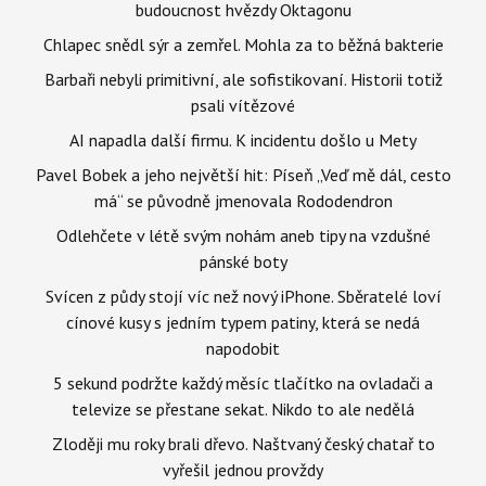
budoucnost hvězdy Oktagonu
Chlapec snědl sýr a zemřel. Mohla za to běžná bakterie
Barbaři nebyli primitivní, ale sofistikovaní. Historii totiž
psali vítězové
AI napadla další firmu. K incidentu došlo u Mety
Pavel Bobek a jeho největší hit: Píseň „Veď mě dál, cesto
má“ se původně jmenovala Rododendron
Odlehčete v létě svým nohám aneb tipy na vzdušné
pánské boty
Svícen z půdy stojí víc než nový iPhone. Sběratelé loví
cínové kusy s jedním typem patiny, která se nedá
napodobit
5 sekund podržte každý měsíc tlačítko na ovladači a
televize se přestane sekat. Nikdo to ale nedělá
Zloději mu roky brali dřevo. Naštvaný český chatař to
vyřešil jednou provždy