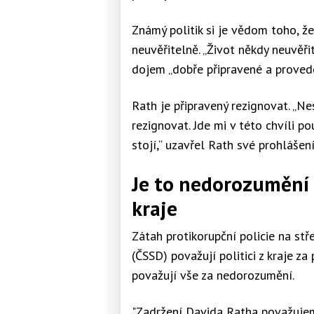
Známý politik si je vědom toho, že 
neuvěřitelně. „Život někdy neuvěřit
dojem „dobře připravené a provede
Rath je připravený rezignovat. „Ne
rezignovat. Jde mi v této chvíli p
stojí,“ uzavřel Rath své prohlášení
Je to nedorozumění m
kraje
Zátah protikorupční policie na s
(ČSSD) považují politici z kraje za
považují vše za nedorozumění.
"Zadržení Davida Ratha považujem