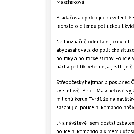
Mascheková.
Bradáčová i policejní prezident Pet
jednalo o cílenou politickou likvid
"Jednoznačně odmítám jakoukoli po
aby zasahovala do politické situa
politiky a politické strany. Policie
páchá politik nebo ne, a jestli je č
Středočeský hejtman a poslanec Č
své mluvčí Berill Maschekové vyjá
milionů korun. Tvrdí, že na návště
zasahující policejní komando našl
„Na návštěvě jsem dostal zabalen
policejní komando a k mému úžasu b