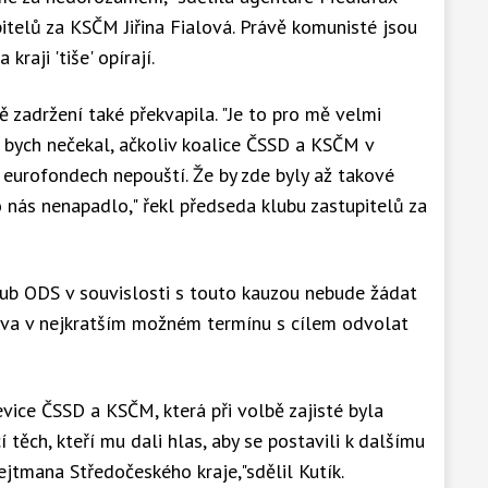
telů za KSČM Jiřina Fialová. Právě komunisté jsou
kraji 'tiše' opírají.
zadržení také překvapila. "Je to pro mě velmi
 bych nečekal, ačkoliv koalice ČSSD a KSČM v
 eurofondech nepouští. Že by zde byly až takové
o nás nenapadlo," řekl předseda klubu zastupitelů za
lub ODS v souvislosti s touto kauzou nebude žádat
tva v nejkratším možném termínu s cílem odvolat
evice ČSSD a KSČM, která při volbě zajisté byla
 těch, kteří mu dali hlas, aby se postavili k dalšímu
ejtmana Středočeského kraje,"sdělil Kutík.