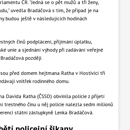
lamentu ČR. "Jedná se o pět mužů a tři ženy,
du," uvedla Bradáčová s tím, že případ je na
y budou ještě v následujících hodinách
estných činů podplácení, přijímání úplatku,
ké unie a sjednání výhody při zadávání veřejné
a Bradáčová později.
jsou před domem hejtmana Ratha v Hostivici tři
ledávají vnitřek rodinného domu.
 Davida Ratha (ČSSD) obvinila policie z přijetí
í trestného činu u něj policie nalezla sedm milionů
ferenci státní zástupkyně Lenka Bradáčová.
bětí policejní šikany