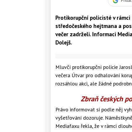
Přida
Protikorupční policisté v rámci
středočeského hejtmana a posl
večer zadrželi. Informaci Medi
Dolejš.
Mluvčí protikorupční policie Jaro
večera Útvar pro odhalování korup
rozsáhlou akci, ale žádné podrobno
Zbraň českých po
Právo informovat si podle něj vyhr
vyšetřování dozoruje. Náměstkyně
Mediafaxu řekla, že v rámci dlou