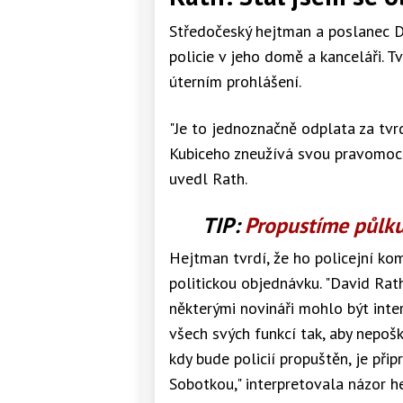
Středočeský hejtman a poslanec D
policie v jeho domě a kanceláři. Tv
úterním prohlášení.
"Je to jednoznačně odplata za tvr
Kubiceho zneužívá svou pravomoc k
uvedl Rath.
TIP:
Propustíme půlku
Hejtman tvrdí, že ho policejní k
politickou objednávku. "David Ra
některými novináři mohlo být inte
všech svých funkcí tak, aby nepoš
kdy bude policií propuštěn, je př
Sobotkou," interpretovala názor h