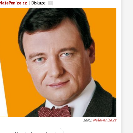
NašePeníze.cz
|
Diskuze:
zdroj:
NašePeníze.cz