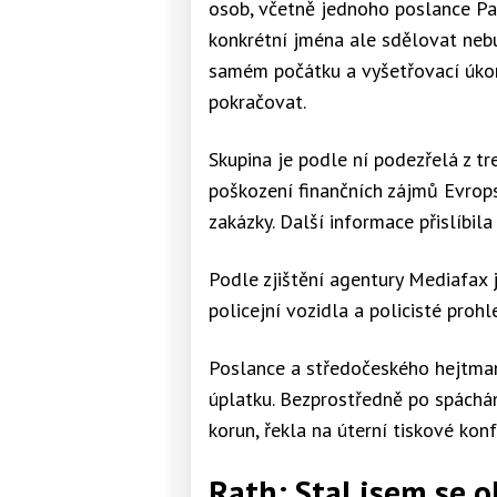
osob, včetně jednoho poslance Par
konkrétní jména ale sdělovat nebu
samém počátku a vyšetřovací úkon
pokračovat.
Skupina je podle ní podezřelá z tr
poškození finančních zájmů Evrops
zakázky. Další informace přislíbil
Podle zjištění agentury Mediafax 
policejní vozidla a policisté proh
Poslance a středočeského hejtmana
úplatku. Bezprostředně po spáchán
korun, řekla na úterní tiskové kon
Rath: Stal jsem se o