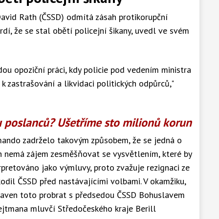
avid Rath (ČSSD) odmítá zásah protikorupční
rdí, že se stal obětí policejní šikany, uvedl ve svém
dou opoziční práci, kdy policie pod vedením ministra
 zastrašování a likvidaci politických odpůrců,"
 poslanců? Ušetříme sto milionů korun
omando zadrželo takovým způsobem, že se jedná o
th nemá zájem zesměšňovat se vysvětlením, které by
rpretováno jako výmluvy, proto zvažuje rezignaci ze
kodil ČSSD před nastávajícími volbami. V okamžiku,
ipraven toto probrat s předsedou ČSSD Bohuslavem
ejtmana mluvčí Středočeského kraje Berill