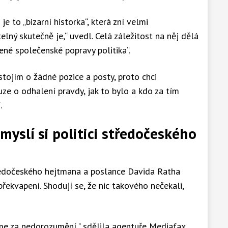
je to „bizarní historka“, která zní velmi
elný skutečně je,“ uvedl. Celá záležitost na něj dělá
né společenské popravy politika“.
stojím o žádné pozice a posty, proto chci
ouze o odhalení pravdy, jak to bylo a kdo za tím
.
yslí si politici středočeského
tředočeského hejtmana a poslance Davida Ratha
 překvapení. Shodují se, že nic takového nečekali,
e za nedorozumění," sdělila agentuře Mediafax