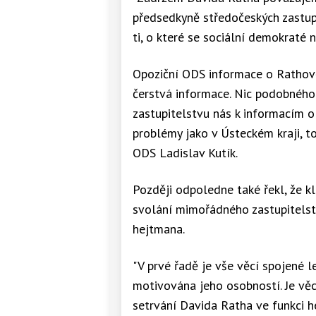
předsedkyně středočeských zastupi
ti, o které se sociální demokraté na 
Opoziční ODS informace o Rathově 
čerstvá informace. Nic podobného
zastupitelstvu nás k informacím o
problémy jako v Ústeckém kraji, t
ODS Ladislav Kutík.
Později odpoledne také řekl, že k
svolání mimořádného zastupitels
hejtmana.
"V prvé řadě je vše věcí spojené l
motivována jeho osobností. Je věcí
setrvání Davida Ratha ve funkci h