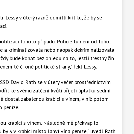
r Lessy v úterý rázně odmítli kritiku, že by se
aci.
litizaci tohoto případu. Policie tu není od toho,
ce a kriminalizovala nebo naopak dekriminalizovala
 vždy bude konat bez ohledu na to, jestli trestný čin
lenem té či oné politické strany," řekl Lessy.
SSD David Rath se v úterý večer prostřednictvím
dřil ke svému zatčení kvůli přijetí úplatku sedmi
vě dostal zabalenou krabici s vínem, v níž potom
o peníze.
ou krabici s vínem. Následně mě překvapilo
yly v krabici místo lahví vína peníze,“ uvedl Rath.