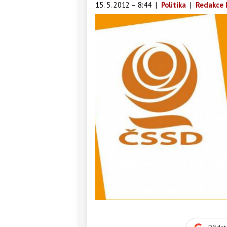
15. 5. 2012 – 8:44
|
Politika
|
Redakce 