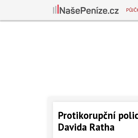
PŮJČ
Protikorupční poli
Davida Ratha