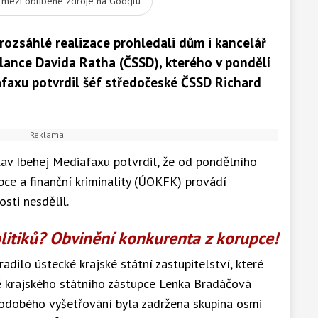
t mezi oblíbené zdroje na Googlu
 rozsáhlé realizace prohledali dům i kancelář
ance Davida Ratha (ČSSD), kterého v pondělí
afaxu potvrdil šéf středočeské ČSSD Richard
slav Ibehej Mediafaxu potvrdil, že od pondělního
ce a finanční kriminality (ÚOKFK) provádí
sti nesdělil.
litiků? Obvinění konkurenta z korupce!
adilo ústecké krajské státní zastupitelství, které
 krajského státního zástupce Lenka Bradáčová
hodobého vyšetřování byla zadržena skupina osmi