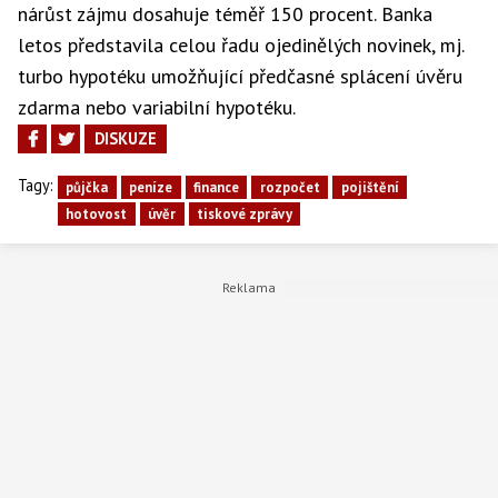
nárůst zájmu dosahuje téměř 150 procent. Banka
letos představila celou řadu ojedinělých novinek, mj.
turbo hypotéku umožňující předčasné splácení úvěru
zdarma nebo variabilní hypotéku.
DISKUZE
Tagy:
půjčka
peníze
finance
rozpočet
pojištění
hotovost
úvěr
tiskové zprávy