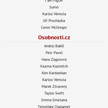
I am Figter
Sumó
Karlos Vémola
Jiří Procházka
Conor McGregor
Osobnosti.cz
Andrej Babiš
Petr Pavel
Hana Zagorová
Kazma Kazmitch
Kim Kardashian
Karlos Vémola
Marek Ztracený
Taylor Swift
Emma Smetana
Timothée Chalamet