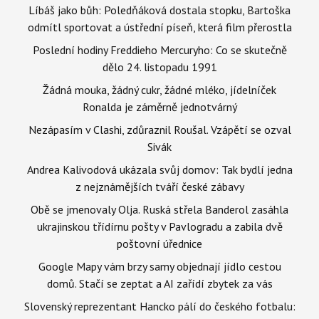
Líbáš jako bůh: Poledňáková dostala stopku, Bartoška
odmítl sportovat a ústřední píseň, která film přerostla
Poslední hodiny Freddieho Mercuryho: Co se skutečně
dělo 24. listopadu 1991
Žádná mouka, žádný cukr, žádné mléko, jídelníček
Ronalda je záměrně jednotvárný
Nezápasím v Clashi, zdůraznil Roušal. Vzápětí se ozval
Sivák
Andrea Kalivodová ukázala svůj domov: Tak bydlí jedna
z nejznámějších tváří české zábavy
Obě se jmenovaly Olja. Ruská střela Banderol zasáhla
ukrajinskou třídírnu pošty v Pavlogradu a zabila dvě
poštovní úřednice
Google Mapy vám brzy samy objednají jídlo cestou
domů. Stačí se zeptat a AI zařídí zbytek za vás
Slovenský reprezentant Hancko pálí do českého fotbalu: