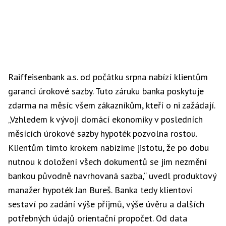
Raiffeisenbank a.s. od počátku srpna nabízí klientům
garanci úrokové sazby. Tuto záruku banka poskytuje
zdarma na měsíc všem zákazníkům, kteří o ni zažádají.
„Vzhledem k vývoji domácí ekonomiky v posledních
měsících úrokové sazby hypoték pozvolna rostou.
Klientům tímto krokem nabízíme jistotu, že po dobu
nutnou k doložení všech dokumentů se jim nezmění
bankou původně navrhovaná sazba,“ uvedl produktový
manažer hypoték Jan Bureš. Banka tedy klientovi
sestaví po zadání výše příjmů, výše úvěru a dalších
potřebných údajů orientační propočet. Od data