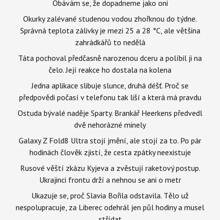
Obávám se, že dopadneme jako oni
Okurky zalévané studenou vodou zhořknou do týdne.
Správná teplota zálivky je mezi 25 a 28 °C, ale většina
zahrádkářů to nedělá
Táta pochoval předčasně narozenou dceru a políbil ji na
čelo. Její reakce ho dostala na kolena
Jedna aplikace slibuje slunce, druhá déšť. Proč se
předpovědi počasí v telefonu tak liší a která má pravdu
Ostuda bývalé naděje Sparty. Brankář Heerkens předvedl
dvě nehorázné minely
Galaxy Z Fold8 Ultra stojí jmění, ale stojí za to. Po pár
hodinách člověk zjistí, že cesta zpátky neexistuje
Rusové věští zkázu Kyjeva a zvěstují raketový postup.
Ukrajinci frontu drží a nehnou se ani o metr
Ukazuje se, proč Slavia Bořila odstavila. Tělo už
nespolupracuje, za Liberec odehrál jen půl hodiny a musel
střídat