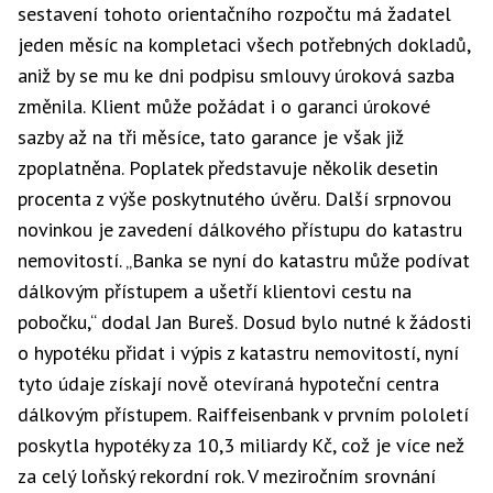
sestavení tohoto orientačního rozpočtu má žadatel
jeden měsíc na kompletaci všech potřebných dokladů,
aniž by se mu ke dni podpisu smlouvy úroková sazba
změnila. Klient může požádat i o garanci úrokové
sazby až na tři měsíce, tato garance je však již
zpoplatněna. Poplatek představuje několik desetin
procenta z výše poskytnutého úvěru. Další srpnovou
novinkou je zavedení dálkového přístupu do katastru
nemovitostí. „Banka se nyní do katastru může podívat
dálkovým přístupem a ušetří klientovi cestu na
pobočku,“ dodal Jan Bureš. Dosud bylo nutné k žádosti
o hypotéku přidat i výpis z katastru nemovitostí, nyní
tyto údaje získají nově otevíraná hypoteční centra
dálkovým přístupem. Raiffeisenbank v prvním pololetí
poskytla hypotéky za 10,3 miliardy Kč, což je více než
za celý loňský rekordní rok. V meziročním srovnání