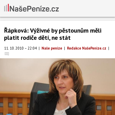
Řápková: Výživné by pěstounům měli
platit rodiče dětí, ne stát
11. 10. 2010 – 22:04
|
Naše peníze
|
Redakce NašePeníze.cz
|