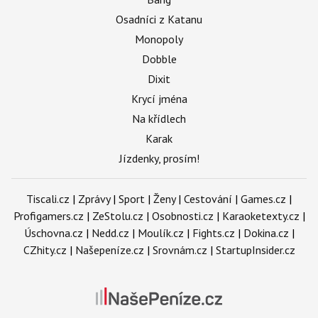
Osadníci z Katanu
Monopoly
Dobble
Dixit
Krycí jména
Na křídlech
Karak
Jízdenky, prosím!
Tiscali.cz
|
Zprávy
|
Sport
|
Ženy
|
Cestování
|
Games.cz
|
Profigamers.cz
|
ZeStolu.cz
|
Osobnosti.cz
|
Karaoketexty.cz
|
Úschovna.cz
|
Nedd.cz
|
Moulík.cz
|
Fights.cz
|
Dokina.cz
|
CZhity.cz
|
Našepeníze.cz
|
Srovnám.cz
|
StartupInsider.cz