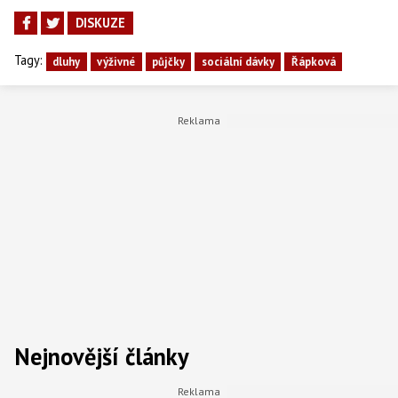
DISKUZE
Tagy:
dluhy
výživné
půjčky
sociální dávky
Řápková
Nejnovější články