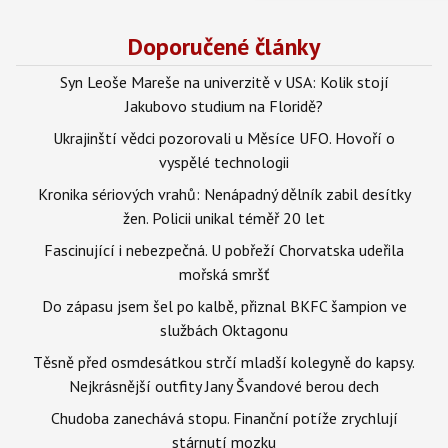
Doporučené články
Syn Leoše Mareše na univerzitě v USA: Kolik stojí
Jakubovo studium na Floridě?
Ukrajinští vědci pozorovali u Měsíce UFO. Hovoří o
vyspělé technologii
Kronika sériových vrahů: Nenápadný dělník zabil desítky
žen. Policii unikal téměř 20 let
Fascinující i nebezpečná. U pobřeží Chorvatska udeřila
mořská smršť
Do zápasu jsem šel po kalbě, přiznal BKFC šampion ve
službách Oktagonu
Těsně před osmdesátkou strčí mladší kolegyně do kapsy.
Nejkrásnější outfity Jany Švandové berou dech
Chudoba zanechává stopu. Finanční potíže zrychlují
stárnutí mozku