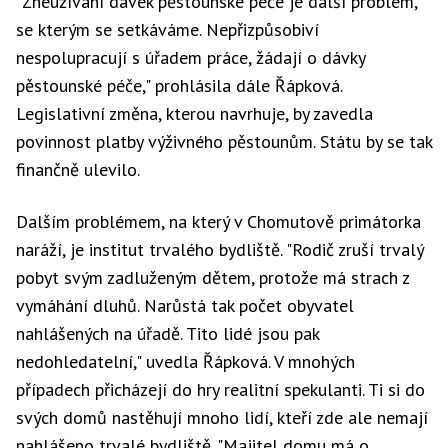
"Zneužívání dávek pěstounské péče je další problém,
se kterým se setkáváme. Nepřizpůsobiví
nespolupracují s úřadem práce, žádají o dávky
pěstounské péče," prohlásila dále Řápková.
Legislativní změna, kterou navrhuje, by zavedla
povinnost platby výživného pěstounům. Státu by se tak
finančně ulevilo.
Dalším problémem, na který v Chomutově primátorka
naráží, je institut trvalého bydliště. "Rodič zruší trvalý
pobyt svým zadluženým dětem, protože má strach z
vymáhání dluhů. Narůstá tak počet obyvatel
nahlášených na úřadě. Tito lidé jsou pak
nedohledatelní," uvedla Řápková. V mnohých
případech přicházejí do hry realitní spekulanti. Ti si do
svých domů nastěhují mnoho lidí, kteří zde ale nemají
nahlášeno trvalé bydliště. "Majitel domu má o