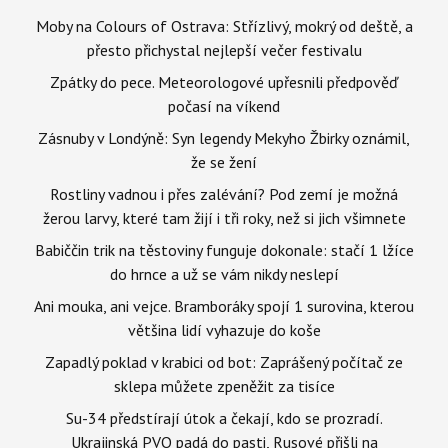
Moby na Colours of Ostrava: Střízlivý, mokrý od deště, a
přesto přichystal nejlepší večer festivalu
Zpátky do pece. Meteorologové upřesnili předpověď
počasí na víkend
Zásnuby v Londýně: Syn legendy Mekyho Žbirky oznámil,
že se žení
Rostliny vadnou i přes zalévání? Pod zemí je možná
žerou larvy, které tam žijí i tři roky, než si jich všimnete
Babiččin trik na těstoviny funguje dokonale: stačí 1 lžíce
do hrnce a už se vám nikdy neslepí
Ani mouka, ani vejce. Bramboráky spojí 1 surovina, kterou
většina lidí vyhazuje do koše
Zapadlý poklad v krabici od bot: Zaprášený počítač ze
sklepa můžete zpeněžit za tisíce
Su-34 předstírají útok a čekají, kdo se prozradí.
Ukrajinská PVO padá do pasti, Rusové přišli na