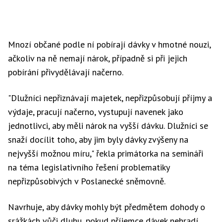
Mnozí občané podle ní pobírají dávky v hmotné nouzi,
ačkoliv na ně nemají nárok, případně si při jejich
pobírání přivydělávají načerno.
"Dlužníci nepřiznávají majetek, nepřizpůsobují příjmy a
výdaje, pracují načerno, vystupují navenek jako
jednotlivci, aby měli nárok na vyšší dávku. Dlužníci se
snaží docílit toho, aby jim byly dávky zvýšeny na
nejvyšší možnou míru," řekla primátorka na semináři
na téma legislativního řešení problematiky
nepřizpůsobivých v Poslanecké sněmovně.
Navrhuje, aby dávky mohly být předmětem dohody o
srážkách vůči dluhu, pokud příjemce dávek nehradí