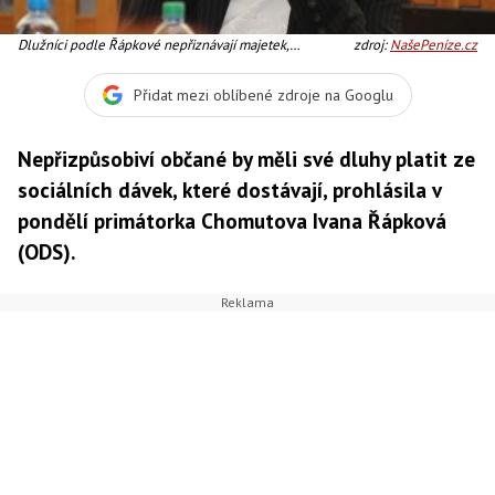
Dlužníci podle Řápkové nepřiznávají majetek,
zdroj:
NašePeníze.cz
nepřizpůsobují příjmy a výdaje, pracují načerno,
vystupují navenek jako jednotlivci, aby měli nárok na
Přidat mezi oblíbené zdroje na Googlu
vyšší dávku, Foto: Ivana Řápková
Nepřizpůsobiví občané by měli své dluhy platit ze
sociálních dávek, které dostávají, prohlásila v
pondělí primátorka Chomutova Ivana Řápková
(ODS).