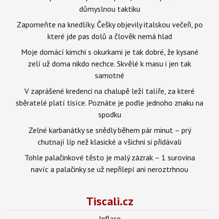
důmyslnou taktiku
Zapomeňte na knedlíky. Češky objevily italskou večeři, po
které jde pas dolů a člověk nemá hlad
Moje domácí kimchi s okurkami je tak dobré, že kysané
zelí už doma nikdo nechce. Skvělé k masu i jen tak
samotné
V zaprášené kredenci na chalupě leží talíře, za které
sběratelé platí tisíce. Poznáte je podle jednoho znaku na
spodku
Zelné karbanátky se snědly během pár minut – prý
chutnají líp než klasické a všichni si přidávali
Tohle palačinkové těsto je malý zázrak – 1 surovina
navíc a palačinky se už nepřilepí ani neroztrhnou
Tiscali.cz
Inflace