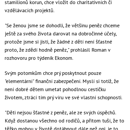
stamilionů korun, chce vložit do charitativních či
vzdělávacích projektů.
"Se ženou jsme se dohodli, že většinu peněz chceme
ještě za svého života darovat na dobročinné účely,
protože jsme si jisti, že žádné z dětí není šťastné
proto, že zdědí hodně peněz," prohlásil Roman v
rozhovoru pro týdeník Ekonom.
Svým potomkům chce prý poskytnout pouze
"elementární" finanční zabezpečení. Myslí si totiž, že
není dobré dětem umetat pohodlnou cestičku
životem, ztrácí tím prý víru ve své vlastní schopnosti.
"Děti nejsou šťastné z peněz, ale ze svých úspěchů.
Když dostanou všechno od rodičů, a přitom tuší, že to
těžko mohou v životě dotáhnout dále než oni, je to