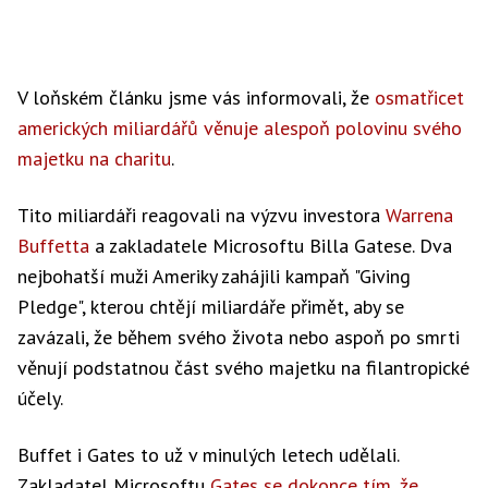
V loňském článku jsme vás informovali, že
osmatřicet
amerických miliardářů věnuje alespoň polovinu svého
majetku na charitu
.
Tito miliardáři reagovali na výzvu investora
Warrena
Buffetta
a zakladatele Microsoftu Billa Gatese. Dva
nejbohatší muži Ameriky zahájili kampaň "Giving
Pledge", kterou chtějí miliardáře přimět, aby se
zavázali, že během svého života nebo aspoň po smrti
věnují podstatnou část svého majetku na filantropické
účely.
Buffet i Gates to už v minulých letech udělali.
Zakladatel Microsoftu
Gates se dokonce tím, že