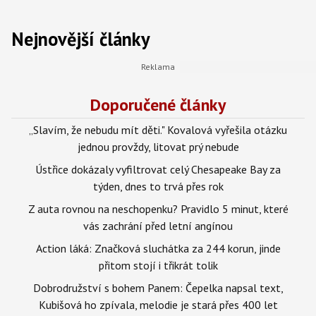
Nejnovější články
Doporučené články
„Slavím, že nebudu mít děti." Kovalová vyřešila otázku
jednou provždy, litovat prý nebude
Ústřice dokázaly vyfiltrovat celý Chesapeake Bay za
týden, dnes to trvá přes rok
Z auta rovnou na neschopenku? Pravidlo 5 minut, které
vás zachrání před letní angínou
Action láká: Značková sluchátka za 244 korun, jinde
přitom stojí i třikrát tolik
Dobrodružství s bohem Panem: Čepelka napsal text,
Kubišová ho zpívala, melodie je stará přes 400 let