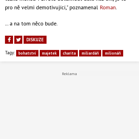
pro ně velmi demotivující," poznamenal
Roman
.
... a na tom něco bude.
DISKUZE
Tagy:
bohatství
majetek
charita
miliardáři
milionáři