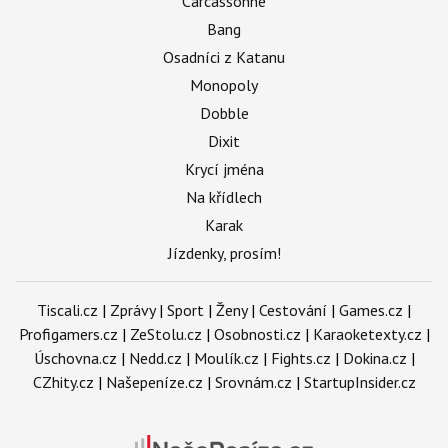
Carcassonne
Bang
Osadníci z Katanu
Monopoly
Dobble
Dixit
Krycí jména
Na křídlech
Karak
Jízdenky, prosím!
Tiscali.cz
|
Zprávy
|
Sport
|
Ženy
|
Cestování
|
Games.cz
|
Profigamers.cz
|
ZeStolu.cz
|
Osobnosti.cz
|
Karaoketexty.cz
|
Úschovna.cz
|
Nedd.cz
|
Moulík.cz
|
Fights.cz
|
Dokina.cz
|
CZhity.cz
|
Našepeníze.cz
|
Srovnám.cz
|
StartupInsider.cz