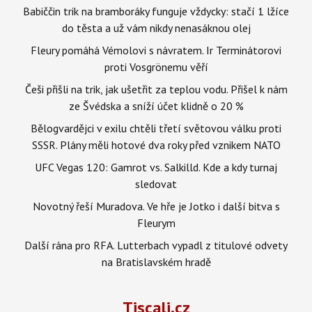
Babiččin trik na bramboráky funguje vždycky: stačí 1 lžíce
do těsta a už vám nikdy nenasáknou olej
Fleury pomáhá Vémolovi s návratem. Ir Terminátorovi
proti Vosgrönemu věří
Češi přišli na trik, jak ušetřit za teplou vodu. Přišel k nám
ze Švédska a sníží účet klidně o 20 %
Bělogvardějci v exilu chtěli třetí světovou válku proti
SSSR. Plány měli hotové dva roky před vznikem NATO
UFC Vegas 120: Gamrot vs. Salkilld. Kde a kdy turnaj
sledovat
Novotný řeší Muradova. Ve hře je Jotko i další bitva s
Fleurym
Další rána pro RFA. Lutterbach vypadl z titulové odvety
na Bratislavském hradě
Tiscali.cz