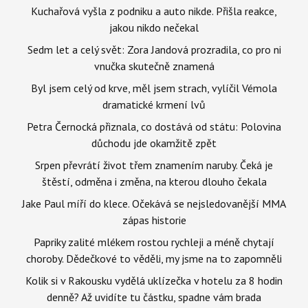
Kuchařová vyšla z podniku a auto nikde. Přišla reakce,
jakou nikdo nečekal
Sedm let a celý svět: Zora Jandová prozradila, co pro ni
vnučka skutečně znamená
Byl jsem celý od krve, měl jsem strach, vylíčil Vémola
dramatické krmení lvů
Petra Černocká přiznala, co dostává od státu: Polovina
důchodu jde okamžitě zpět
Srpen převrátí život třem znamením naruby. Čeká je
štěstí, odměna i změna, na kterou dlouho čekala
Jake Paul míří do klece. Očekává se nejsledovanější MMA
zápas historie
Papriky zalité mlékem rostou rychleji a méně chytají
choroby. Dědečkové to věděli, my jsme na to zapomněli
Kolik si v Rakousku vydělá uklízečka v hotelu za 8 hodin
denně? Až uvidíte tu částku, spadne vám brada