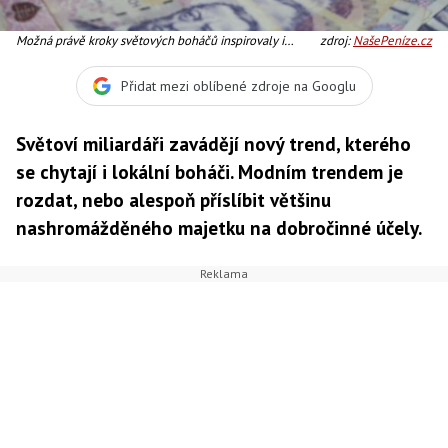
Možná právě kroky světových boháčů inspirovaly i
zdroj:
NašePeníze.cz
jednoho z těch českých, Foto: Radka Malcová
Přidat mezi oblíbené zdroje na Googlu
Světoví miliardáři zavádějí nový trend, kterého
se chytají i lokální boháči. Modním trendem je
rozdat, nebo alespoň příslíbit většinu
nashromážděného majetku na dobročinné účely.