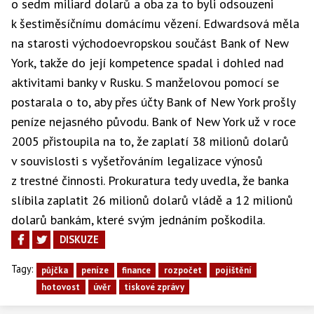
o sedm miliard dolarů a oba za to byli odsouzeni
k šestiměsíčnímu domácímu vězení. Edwardsová měla
na starosti východoevropskou součást Bank of New
York, takže do její kompetence spadal i dohled nad
aktivitami banky v Rusku. S manželovou pomocí se
postarala o to, aby přes účty Bank of New York prošly
peníze nejasného původu. Bank of New York už v roce
2005 přistoupila na to, že zaplatí 38 milionů dolarů
v souvislosti s vyšetřováním legalizace výnosů
z trestné činnosti. Prokuratura tedy uvedla, že banka
slíbila zaplatit 26 milionů dolarů vládě a 12 milionů
dolarů bankám, které svým jednáním poškodila.
DISKUZE
Tagy:
půjčka
peníze
finance
rozpočet
pojištění
hotovost
úvěr
tiskové zprávy