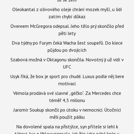
Oleokantal z olivového oleje chrání mozek myší, u lidí
zatím chybí důkaz
Overeem McGregora odepsal. Jeho tělo prý skončilo před
pěti lety
Dva týdny po Furym čeká Wacha šest soupeřů. Do klece
půjdou po dvojicích
Szabová možná v Oktagonu skončila. Novotný ji už vidí v
UFC
Usyk říká, že box je sport pro chudé. Luxus podle něj bere
motivaci
Vémola prodává své slavné „géčko“. Za Mercedes chce
téměř 4,5 milionu
Jaromír Soukup skončil po útoku v nemocnici. Útočníci
měli použít pálku
Na dovolené spala na přistýlce, syn přítele si lehl k
tátovi. Iva z Jihlavy popsala, jak žije jako páté kolo u