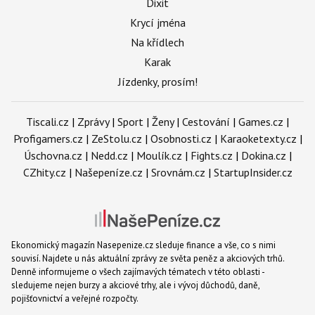
Dixit
Krycí jména
Na křídlech
Karak
Jízdenky, prosím!
Tiscali.cz
|
Zprávy
|
Sport
|
Ženy
|
Cestování
|
Games.cz
|
Profigamers.cz
|
ZeStolu.cz
|
Osobnosti.cz
|
Karaoketexty.cz
|
Úschovna.cz
|
Nedd.cz
|
Moulík.cz
|
Fights.cz
|
Dokina.cz
|
CZhity.cz
|
Našepeníze.cz
|
Srovnám.cz
|
StartupInsider.cz
Ekonomický magazín Nasepenize.cz sleduje finance a vše, co s nimi
souvisí. Najdete u nás aktuální zprávy ze světa peněz a akciových trhů.
Denně informujeme o všech zajímavých tématech v této oblasti -
sledujeme nejen burzy a akciové trhy, ale i vývoj důchodů, daně,
pojišťovnictví a veřejné rozpočty.