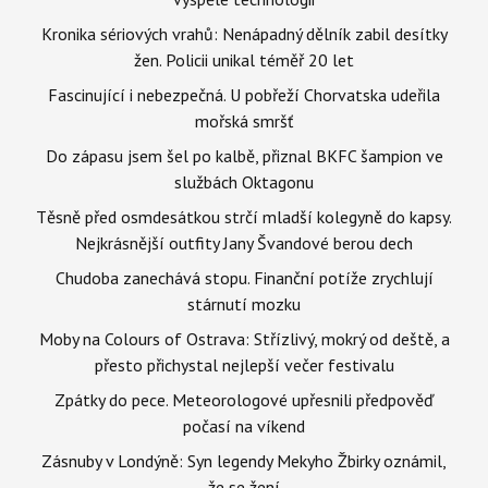
Kronika sériových vrahů: Nenápadný dělník zabil desítky
žen. Policii unikal téměř 20 let
Fascinující i nebezpečná. U pobřeží Chorvatska udeřila
mořská smršť
Do zápasu jsem šel po kalbě, přiznal BKFC šampion ve
službách Oktagonu
Těsně před osmdesátkou strčí mladší kolegyně do kapsy.
Nejkrásnější outfity Jany Švandové berou dech
Chudoba zanechává stopu. Finanční potíže zrychlují
stárnutí mozku
Moby na Colours of Ostrava: Střízlivý, mokrý od deště, a
přesto přichystal nejlepší večer festivalu
Zpátky do pece. Meteorologové upřesnili předpověď
počasí na víkend
Zásnuby v Londýně: Syn legendy Mekyho Žbirky oznámil,
že se žení