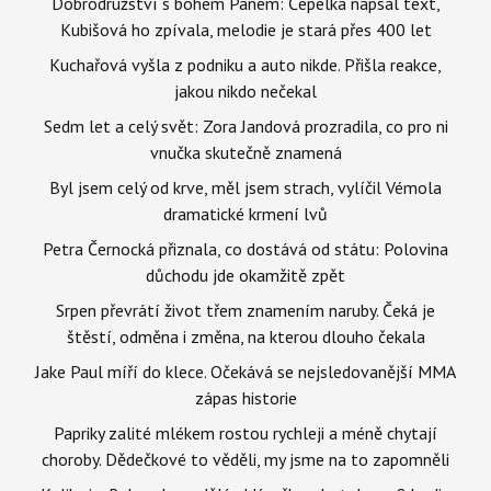
Dobrodružství s bohem Panem: Čepelka napsal text,
Kubišová ho zpívala, melodie je stará přes 400 let
Kuchařová vyšla z podniku a auto nikde. Přišla reakce,
jakou nikdo nečekal
Sedm let a celý svět: Zora Jandová prozradila, co pro ni
vnučka skutečně znamená
Byl jsem celý od krve, měl jsem strach, vylíčil Vémola
dramatické krmení lvů
Petra Černocká přiznala, co dostává od státu: Polovina
důchodu jde okamžitě zpět
Srpen převrátí život třem znamením naruby. Čeká je
štěstí, odměna i změna, na kterou dlouho čekala
Jake Paul míří do klece. Očekává se nejsledovanější MMA
zápas historie
Papriky zalité mlékem rostou rychleji a méně chytají
choroby. Dědečkové to věděli, my jsme na to zapomněli