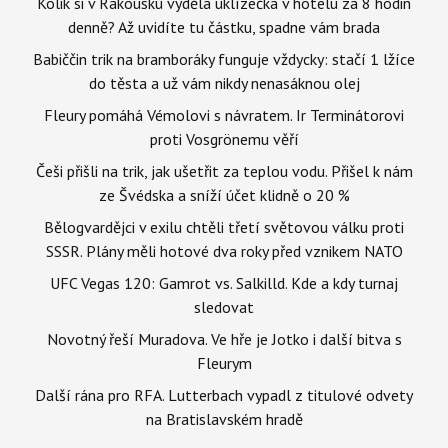
Kolik si v Rakousku vydělá uklízečka v hotelu za 8 hodin
denně? Až uvidíte tu částku, spadne vám brada
Babiččin trik na bramboráky funguje vždycky: stačí 1 lžíce
do těsta a už vám nikdy nenasáknou olej
Fleury pomáhá Vémolovi s návratem. Ir Terminátorovi
proti Vosgrönemu věří
Češi přišli na trik, jak ušetřit za teplou vodu. Přišel k nám
ze Švédska a sníží účet klidně o 20 %
Bělogvardějci v exilu chtěli třetí světovou válku proti
SSSR. Plány měli hotové dva roky před vznikem NATO
UFC Vegas 120: Gamrot vs. Salkilld. Kde a kdy turnaj
sledovat
Novotný řeší Muradova. Ve hře je Jotko i další bitva s
Fleurym
Další rána pro RFA. Lutterbach vypadl z titulové odvety
na Bratislavském hradě