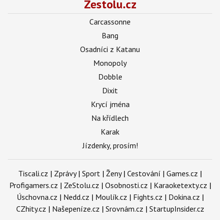
Zestolu.cz
Carcassonne
Bang
Osadníci z Katanu
Monopoly
Dobble
Dixit
Krycí jména
Na křídlech
Karak
Jízdenky, prosím!
Tiscali.cz
|
Zprávy
|
Sport
|
Ženy
|
Cestování
|
Games.cz
|
Profigamers.cz
|
ZeStolu.cz
|
Osobnosti.cz
|
Karaoketexty.cz
|
Úschovna.cz
|
Nedd.cz
|
Moulík.cz
|
Fights.cz
|
Dokina.cz
|
CZhity.cz
|
Našepeníze.cz
|
Srovnám.cz
|
StartupInsider.cz