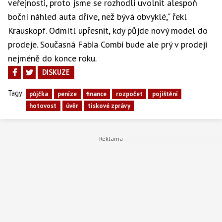
veřejnosti, proto jsme se rozhodli uvolnit alespoň
boční náhled auta dříve, než bývá obvyklé,“ řekl
Krauskopf. Odmítl upřesnit, kdy půjde nový model do
prodeje. Současná Fabia Combi bude ale prý v prodeji
nejméně do konce roku.
DISKUZE
Tagy:
půjčka
peníze
finance
rozpočet
pojištění
hotovost
úvěr
tiskové zprávy