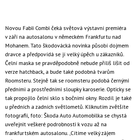
Novou Fabii Combi čeká světová výstavní premiéra
v září na autosalonu v německém Frankfurtu nad
Mohanem. Tato škodovácká novinka působí dojmem
dravce a předpovídá se jí velký úpěch u zákazníků.
Čelní maska se pravděpodobně nebude příliš lišit od
verze hatchback, a bude také podobná tvarům
Roomsteru. Stejně tak se roomsteru podobá černými
předními a prostředními sloupky karoserie. Opticky se
tak propojilo čelní sklo s bočními okny. Rozdíl je také
u předních a zadních světlometů. Kliknutím zvětšíte
fotografii, foto: Škoda Auto Automobilka se chystá
uveřejnit veškeré podrobnosti k vozu až na
frankfurtském autosalonu. „Cítíme velký zájem