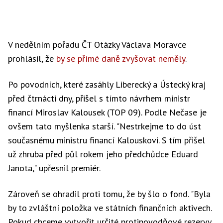
V nedělním pořadu ČT Otázky Václava Moravce
prohlásil, že
by se přímé daně zvyšovat neměly
.
Po povodních, které zasáhly Liberecký a Ústecký kraj
před čtrnácti dny, přišel s tímto návrhem ministr
financí Miroslav Kalousek (TOP 09). Podle Nečase je
ovšem tato myšlenka starší. "Nestrkejme to do úst
současnému ministru financí Kalouskovi. S tím přišel
už zhruba před půl rokem jeho předchůdce Eduard
Janota," upřesnil premiér.
Zároveň se ohradil proti tomu, že by šlo o fond. "Byla
by to zvláštní položka ve státních finančních aktivech.
Pokud chceme vytvořit určité protipovodňové rezervy