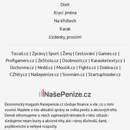
Dixit
Krycí jména
Na křídlech
Karak
Jízdenky, prosím!
Tiscali.cz
|
Zprávy
|
Sport
|
Ženy
|
Cestování
|
Games.cz
|
Profigamers.cz
|
ZeStolu.cz
|
Osobnosti.cz
|
Karaoketexty.cz
|
Úschovna.cz
|
Nedd.cz
|
Moulík.cz
|
Fights.cz
|
Dokina.cz
|
CZhity.cz
|
Našepeníze.cz
|
Srovnám.cz
|
StartupInsider.cz
Ekonomický magazín Nasepenize.cz sleduje finance a vše, co s nimi
souvisí. Najdete u nás aktuální zprávy ze světa peněz a akciových trhů.
Denně informujeme o všech zajímavých tématech v této oblasti -
sledujeme nejen burzy a akciové trhy, ale i vývoj důchodů, daně,
pojišťovnictví a veřejné rozpočty.