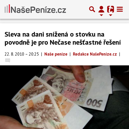
Sleva na dani snížená o stovku na
povodně je pro Nečase nešťastné řešení
22. 8. 2010 – 20:25
|
Naše peníze
|
Redakce NašePeníze.cz
|