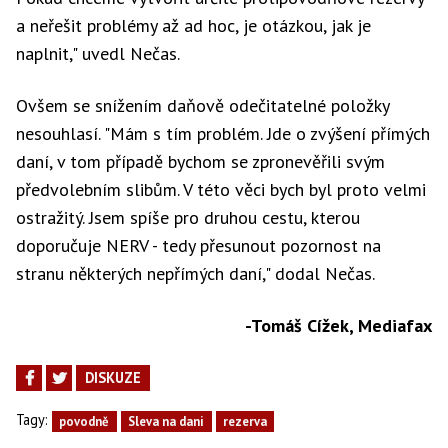
a neřešit problémy až ad hoc, je otázkou, jak je
naplnit," uvedl Nečas.
Ovšem se snížením daňově odečitatelné položky
nesouhlasí. "Mám s tím problém. Jde o zvýšení přímých
daní, v tom případě bychom se zpronevěřili svým
předvolebním slibům. V této věci bych byl proto velmi
ostražitý. Jsem spíše pro druhou cestu, kterou
doporučuje NERV - tedy přesunout pozornost na
stranu některých nepřímých daní," dodal Nečas.
-Tomáš Cížek, Mediafax
DISKUZE
Tagy:
povodně
Sleva na dani
rezerva