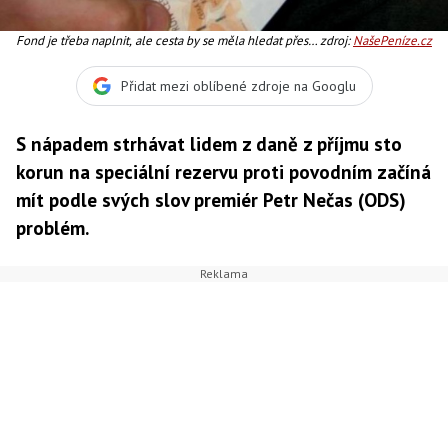
Fond je třeba naplnit, ale cesta by se měla hledat přes
zdroj:
NašePeníze.cz
nepřímé daně, míní Nečas, Foto:ODS
Přidat mezi oblíbené zdroje na Googlu
S nápadem strhávat lidem z daně z příjmu sto
korun na speciální rezervu proti povodním začíná
mít podle svých slov premiér Petr Nečas (ODS)
problém.