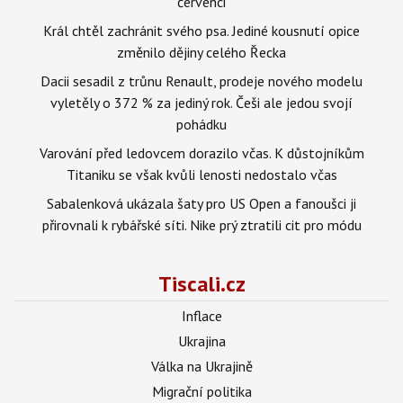
červenci
Král chtěl zachránit svého psa. Jediné kousnutí opice
změnilo dějiny celého Řecka
Dacii sesadil z trůnu Renault, prodeje nového modelu
vyletěly o 372 % za jediný rok. Češi ale jedou svojí
pohádku
Varování před ledovcem dorazilo včas. K důstojníkům
Titaniku se však kvůli lenosti nedostalo včas
Sabalenková ukázala šaty pro US Open a fanoušci ji
přirovnali k rybářské síti. Nike prý ztratili cit pro módu
Tiscali.cz
Inflace
Ukrajina
Válka na Ukrajině
Migrační politika