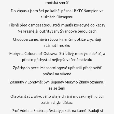
mořská smršť
Do zápasu jsem šel po kalbě, přiznal BKFC šampion ve
službách Oktagonu
Těsně před osmdesátkou strčí mladší kolegyně do kapsy.
Nejkrásnější outfity Jany Švandové berou dech
Chudoba zanechává stopu. Finanční potíže zrychlují
stárnutí mozku
Moby na Colours of Ostrava: Střízlivý, mokrý od deště, a
přesto přichystal nejlepší večer festivalu
Zpátky do pece. Meteorologové upřesnili předpověď
počasí na víkend
Zásnuby v Londýně: Syn legendy Mekyho Žbirky oznámil,
že se žení
Oleokantal z olivového oleje chrání mozek myší, u lidí
zatím chybí důkaz
Proč Adele a Shakira přestaly jezdit na turné: Budují si