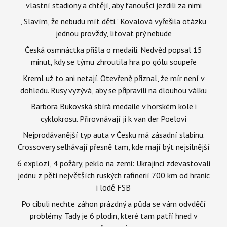
vlastní stadiony a chtějí, aby fanoušci jezdili za nimi
„Slavím, že nebudu mít děti." Kovalová vyřešila otázku
jednou provždy, litovat prý nebude
Česká osmnáctka přišla o medaili. Nedvěd popsal 15
minut, kdy se týmu zhroutila hra po gólu soupeře
Kreml už to ani netají. Otevřeně přiznal, že mír není v
dohledu. Rusy vyzývá, aby se připravili na dlouhou válku
Barbora Bukovská sbírá medaile v horském kole i
cyklokrosu. Přirovnávají ji k van der Poelovi
Nejprodávanější typ auta v Česku má zásadní slabinu.
Crossovery selhávají přesně tam, kde mají být nejsilnější
6 explozí, 4 požáry, peklo na zemi: Ukrajinci zdevastovali
jednu z pěti největších ruských rafinerií 700 km od hranic
i lodě FSB
Po cibuli nechte záhon prázdný a půda se vám odvděčí
problémy. Tady je 6 plodin, které tam patří hned v