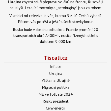
Ukrajina chystá sci-fi přepravu vojáků na frontu, Rusové ji
neuslyší. Létající motorky a „aerobuginy“ jsou za rohem
V krabici od televize je věc, kterou 9 z 10 Čechů vyhodí.
Přitom vás potěší a ještě ušetří stovky korun
Rusko bude v dosahu odkudkoli. Francie promění 20
transportních obrů A400M v nosiče řízených střel s
doletem 9 000 km
Tiscali.cz
Inflace
Ukrajina
Válka na Ukrajině
Migrační politika
ME ve fotbale 2024
Ruský prezident
Ceny energií