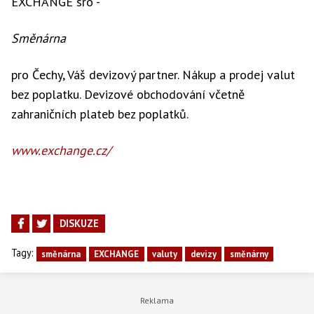
EXCHANGE sro -
Směnárna
pro Čechy, Váš devizový partner. Nákup a prodej valut
bez poplatku. Devizové obchodování včetně
zahraničních plateb bez poplatků.
www.exchange.cz/
DISKUZE
Tagy:
směnárna
EXCHANGE
valuty
devizy
směnárny