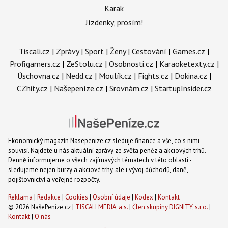
Karak
Jízdenky, prosím!
Tiscali.cz
|
Zprávy
|
Sport
|
Ženy
|
Cestování
|
Games.cz
|
Profigamers.cz
|
ZeStolu.cz
|
Osobnosti.cz
|
Karaoketexty.cz
|
Úschovna.cz
|
Nedd.cz
|
Moulík.cz
|
Fights.cz
|
Dokina.cz
|
CZhity.cz
|
Našepeníze.cz
|
Srovnám.cz
|
StartupInsider.cz
Ekonomický magazín Nasepenize.cz sleduje finance a vše, co s nimi
souvisí. Najdete u nás aktuální zprávy ze světa peněz a akciových trhů.
Denně informujeme o všech zajímavých tématech v této oblasti -
sledujeme nejen burzy a akciové trhy, ale i vývoj důchodů, daně,
pojišťovnictví a veřejné rozpočty.
Reklama
|
Redakce
|
Cookies
|
Osobní údaje
|
Kodex
|
Kontakt
© 2026 NašePeníze.cz |
TISCALI MEDIA, a.s.
|
Člen skupiny DIGNITY, s.r.o.
|
Kontakt
|
O nás