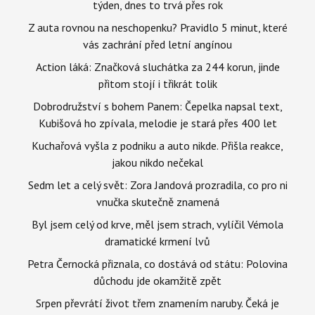
týden, dnes to trvá přes rok
Z auta rovnou na neschopenku? Pravidlo 5 minut, které
vás zachrání před letní angínou
Action láká: Značková sluchátka za 244 korun, jinde
přitom stojí i třikrát tolik
Dobrodružství s bohem Panem: Čepelka napsal text,
Kubišová ho zpívala, melodie je stará přes 400 let
Kuchařová vyšla z podniku a auto nikde. Přišla reakce,
jakou nikdo nečekal
Sedm let a celý svět: Zora Jandová prozradila, co pro ni
vnučka skutečně znamená
Byl jsem celý od krve, měl jsem strach, vylíčil Vémola
dramatické krmení lvů
Petra Černocká přiznala, co dostává od státu: Polovina
důchodu jde okamžitě zpět
Srpen převrátí život třem znamením naruby. Čeká je