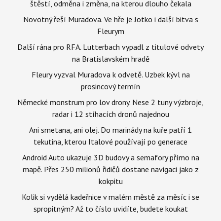
štěstí, odměna i změna, na kterou dlouho čekala
Novotný řeší Muradova. Ve hře je Jotko i další bitva s
Fleurym
Další rána pro RFA. Lutterbach vypadl z titulové odvety
na Bratislavském hradě
Fleury vyzval Muradova k odvetě. Uzbek kývl na
prosincový termín
Německé monstrum pro lov drony. Nese 2 tuny výzbroje,
radar i 12 stíhacích dronů najednou
Ani smetana, ani olej. Do marinády na kuře patří 1
tekutina, kterou Italové používají po generace
Android Auto ukazuje 3D budovy a semafory přímo na
mapě. Přes 250 milionů řidičů dostane navigaci jako z
kokpitu
Kolik si vydělá kadeřnice v malém městě za měsíc i se
spropitným? Až to číslo uvidíte, budete koukat