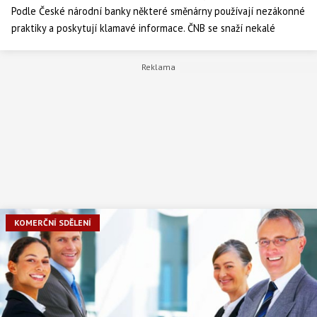
Podle České národní banky některé směnárny používají nezákonné
praktiky a poskytují klamavé informace. ČNB se snaží nekalé
praktiky postihovat. Nejvyšší pokuty byly uloženy hlavně zá
nedostatky v oblasti informování klientů o směnných kurzech a
výši poplatku. Poradíme vám, na co byste si při výměně peněz měli
dát největší pozor.
KOMERČNÍ SDĚLENÍ