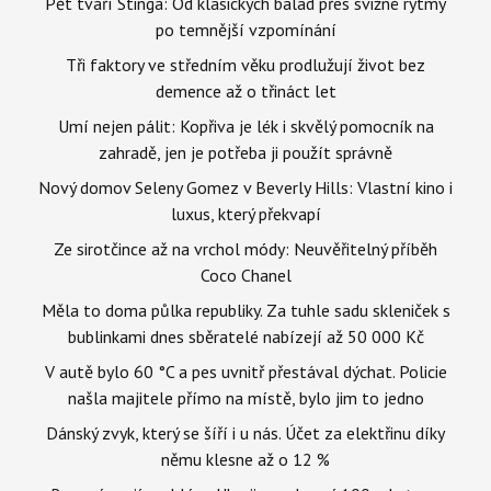
Pět tváří Stinga: Od klasických balad přes svižné rytmy
po temnější vzpomínání
Tři faktory ve středním věku prodlužují život bez
demence až o třináct let
Umí nejen pálit: Kopřiva je lék i skvělý pomocník na
zahradě, jen je potřeba ji použít správně
Nový domov Seleny Gomez v Beverly Hills: Vlastní kino i
luxus, který překvapí
Ze sirotčince až na vrchol módy: Neuvěřitelný příběh
Coco Chanel
Měla to doma půlka republiky. Za tuhle sadu skleniček s
bublinkami dnes sběratelé nabízejí až 50 000 Kč
V autě bylo 60 °C a pes uvnitř přestával dýchat. Policie
našla majitele přímo na místě, bylo jim to jedno
Dánský zvyk, který se šíří i u nás. Účet za elektřinu díky
němu klesne až o 12 %