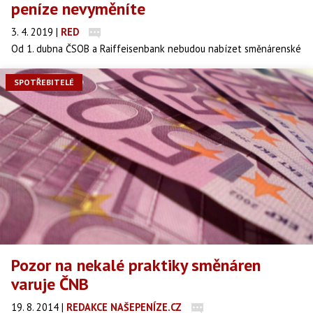
peníze nevyměníte
3. 4. 2019
|
RED
Od 1. dubna ČSOB a Raiffeisenbank nebudou nabízet směnárenské
služby. Důvodem je novela zákona o směnárenské činnosti, která
začátkem dubna vstoupila v platnost.
SPOTŘEBITELÉ
Pozor na nekalé praktiky směnáren
varuje ČNB
19. 8. 2014
|
REDAKCE NAŠEPENÍZE.CZ