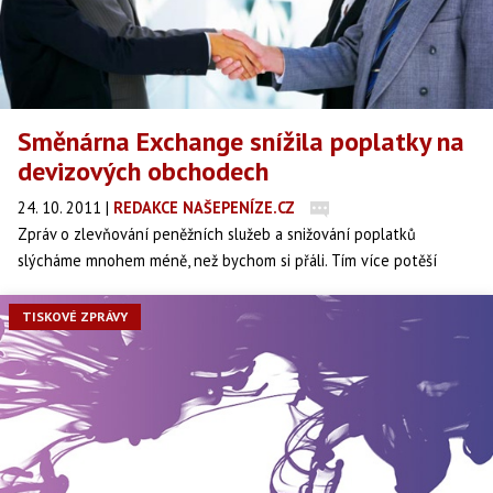
Směnárna Exchange snížila poplatky na
devizových obchodech
24. 10. 2011
|
REDAKCE NAŠEPENÍZE.CZ
Zpráv o zlevňování peněžních služeb a snižování poplatků
slýcháme mnohem méně, než bychom si přáli. Tím více potěší
zpráva, že směnárna EXCHANGE s.r.o. se rozhodla své klienty
potěšit snížením poplatků na devizových obchodech v řádu
TISKOVÉ ZPRÁVY
desítek procent.