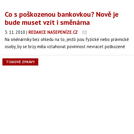
Co s poškozenou bankovkou? Nově je
bude muset vzít i směnárna
3. 11. 2010
|
REDAKCE NAŠEPENÍZE.CZ
Na směnárníky bez ohledu na to, jestli jsou fyzické nebo právnické
osoby, by se brzy měla vztahovat povinnost nevracet poškozené
bankovky zpět do oběhu, ale vracet je České národní bance (ČNB).
TISKOVÉ ZPRÁVY