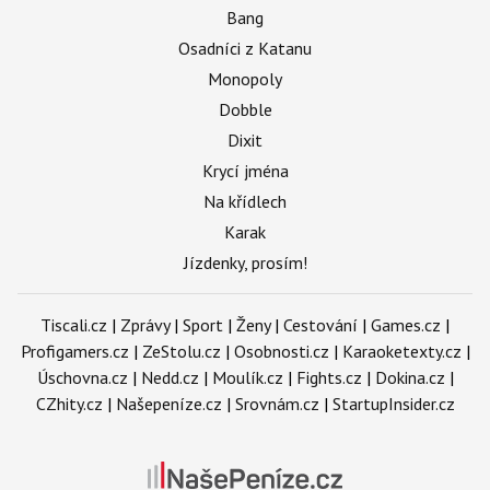
Bang
Osadníci z Katanu
Monopoly
Dobble
Dixit
Krycí jména
Na křídlech
Karak
Jízdenky, prosím!
Tiscali.cz
|
Zprávy
|
Sport
|
Ženy
|
Cestování
|
Games.cz
|
Profigamers.cz
|
ZeStolu.cz
|
Osobnosti.cz
|
Karaoketexty.cz
|
Úschovna.cz
|
Nedd.cz
|
Moulík.cz
|
Fights.cz
|
Dokina.cz
|
CZhity.cz
|
Našepeníze.cz
|
Srovnám.cz
|
StartupInsider.cz