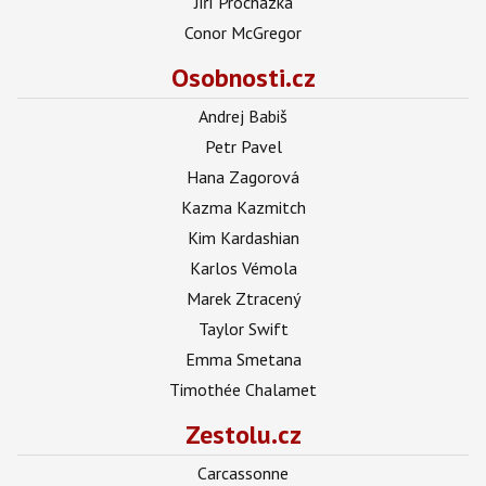
Jiří Procházka
Conor McGregor
Osobnosti.cz
Andrej Babiš
Petr Pavel
Hana Zagorová
Kazma Kazmitch
Kim Kardashian
Karlos Vémola
Marek Ztracený
Taylor Swift
Emma Smetana
Timothée Chalamet
Zestolu.cz
Carcassonne