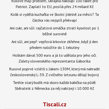
Rusové mají problém, Ukrajina nakoupí 100 raket pro
Patriot. Zaplatí to EU, posílá přes 24 miliard Kč
Kolik si vydělá kuchařka ve školní jídelně za měsíc? Ta
částka vás nejspíš překvapí
Ani cukr, ani sůl: rajčatová omáčka ztratí kyselost po 1
běžné surovině
Ani sůl, ani pepř: vepřová krkovice zkřehne, když ji den
předem naložíte do 1 tekutiny
Holkám dával 500 euro a já to udělala pro jeho oči.
Zálety slovenského reprezentanta Gáboríka
Rusové poprvé vzlétli s Jakem-130M, který má nahradit
československý L-39. Z cvičného letounu dělají bojový
Tenhle starý budík má skoro každá babička na půdě.
Sběratelé z Německa za něj nabízejí i 10 000 Kč
Tiscali.cz