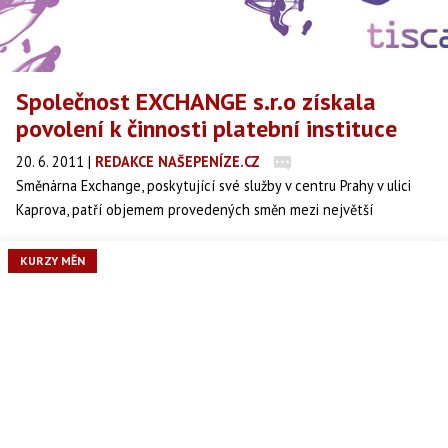
Společnost EXCHANGE s.r.o získala
povolení k činnosti platební instituce
20. 6. 2011
|
REDAKCE NAŠEPENÍZE.CZ
Směnárna Exchange, poskytující své služby v centru Prahy v ulici
Kaprova, patří objemem provedených směn mezi největší
směnárny v Praze a řadí se i k největším nebankovním platebním
institucím v České republice.
KURZY MĚN