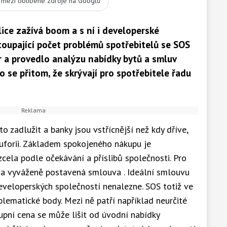
t mezi oblíbené zdroje na Googlu
ice zažívá boom a s ní i developerské
toupající počet problémů spotřebitelů se SOS
r a provedlo analýzu nabídky bytů a smluv
 se přitom, že skrývají pro spotřebitele řadu
to zadlužit a banky jsou vstřícnější než kdy dříve,
uforii. Základem spokojeného nákupu je
zcela podle očekávání a příslibů společnosti. Pro
ě a vyváženě postavená smlouva . Ideální smlouvu
eveloperských společností nenalezne. SOS totiž ve
blematické body. Mezi ně patří například neurčité
upní cena se může lišit od úvodní nabídky