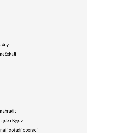
ázdný
 nečekali
nahradit
 jde i Kyjev
znají pořadí operací