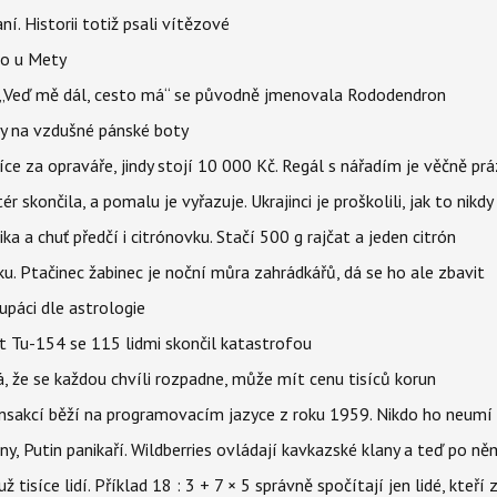
aní. Historii totiž psali vítězové
lo u Mety
eň „Veď mě dál, cesto má“ se původně jmenovala Rododendron
y na vzdušné pánské boty
íce za opraváře, jindy stojí 10 000 Kč. Regál s nářadím je věčně pr
ér skončila, a pomalu je vyřazuje. Ukrajinci je proškolili, jak to nikdy
ika a chuť předčí i citrónovku. Stačí 500 g rajčat a jeden citrón
ku. Ptačinec žabinec je noční můra zahrádkářů, dá se ho ale zbavit
upáci dle astrologie
et Tu-154 se 115 lidmi skončil katastrofou
á, že se každou chvíli rozpadne, může mít cenu tisíců korun
nsakcí běží na programovacím jazyce z roku 1959. Nikdo ho neumí 
ny, Putin panikaří. Wildberries ovládají kavkazské klany a teď po něm
isíce lidí. Příklad 18 : 3 + 7 × 5 správně spočítají jen lidé, kteří 