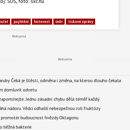
oj: SOS, foto: sxc.hu
počet
pojištění
hotovost
úvěr
tiskové zprávy
ruby. Čeká je štěstí, odměna i změna, na kterou dlouho čekala
vem domluvit odvetu
zapomínejte. Jednu zásadní chybu dělá téměř každý
áhá nádoru. Vědci odhalili nebezpečnou roli fruktózy
l promotér budoucnost hvězdy Oktagonu
o běžná bakterie