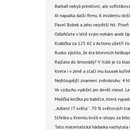
Barbaři nebyli primitivní, ale sofistikov
AI napadla další firmu. K incidentu doš
Pavel Bobek a jeho největší hit: Pís
Odlehčete v létě svým nohám aneb tip
Krabička za 125 Kč z Actionu ušetří tis
Rusko zjistilo, že éra bitevních helikopt
Rajčata do limonády? V Itálii je to klas
Kvete i v zimě a stačí mu kousek kořín
Nejhloupější znamení zvěrokruhu: 4 hl
Ve vzduchu vydržel jen devět minut. L
Maličká knížka po babičce, která vypad
„Azbest IT světa“: 70 % světových tra
Střelba u Kremlu kvůli e-shopu za bilio
Tato matematická hádanka nachytala už t