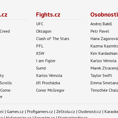
.cz
Fights.cz
Osobnosti
UFC
Andrej Babiš
 Creed
Oktagon
Petr Pavel
Clash of The Stars
Hana Zagorová
PFL
Kazma Kazmit
KSW
Kim Kardashian
I am Figter
Karlos Vémola
Sumó
Marek Ztracen
uty
Karlos Vémola
Taylor Swift
Scrolls
Jiří Procházka
Emma Smetan
 Come:
Conor McGregor
Timothée Chal
ce
ní
|
Games.cz
|
Profigamers.cz
|
ZeStolu.cz
|
Osobnosti.cz
|
Karaoke
cz
|
Našepeníze.cz
|
Srovnám.cz
|
StartupInsider.cz