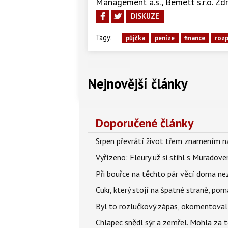
Management a.s., Bemett s.r.o. Zdr
DISKUZE
Tagy:
půjčka
peníze
finance
roz
Nejnovější články
Doporučené články
Srpen převrátí život třem znamením na
Vyřízeno: Fleury už si stihl s Murado
Při bouřce na těchto pár věcí doma ne
Cukr, který stojí na špatné straně, pom
Byl to rozlučkový zápas, okomentova
Chlapec snědl sýr a zemřel. Mohla za t