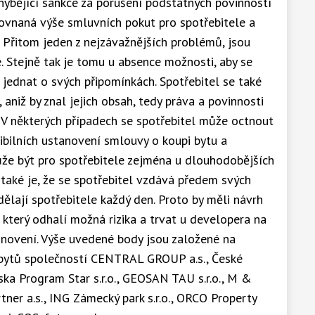
chybějící sankce za porušení podstatných povinností
ovnaná výše smluvních pokut pro spotřebitele a
. Přitom jeden z nejzávažnějších problémů, jsou
le. Stejně tak je tomu u absence možnosti, aby se
jednat o svých připomínkách. Spotřebitel se také
 aniž by znal jejich obsah, tedy práva a povinnosti
. V některých případech se spotřebitel může octnout
ilních ustanovení smlouvy o koupi bytu a
ůže být pro spotřebitele zejména u dlouhodobějších
také je, že se spotřebitel vzdává předem svých
edělají spotřebitele každý den. Proto by měli návrh
který odhalí možná rizika a trvat u developera na
anovení. Výše uvedené body jsou založené na
 bytů společností CENTRAL GROUP a.s., České
ska Program Star s.r.o., GEOSAN TAU s.r.o., M &
ner a.s., ING Zámecký park s.r.o., ORCO Property