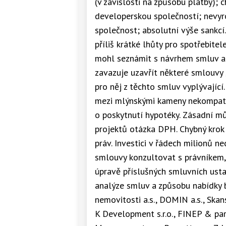
(v závislosti na způsobu platby); 
developerskou společností; nevyr
společnost; absolutní výše sankcí
příliš krátké lhůty pro spotřebite
mohl seznámit s návrhem smluv a 
zavazuje uzavřít některé smlouvy ,
pro něj z těchto smluv vyplývající
mezi mlýnskými kameny nekompatib
o poskytnutí hypotéky. Zásadní m
projektů otázka DPH. Chybný krok 
práv. Investici v řádech milionů n
smlouvy konzultovat s právníkem, 
úpravě příslušných smluvních ust
analýze smluv a způsobu nabídky
nemovitosti a.s., DOMIN a.s., Skan
K Development s.r.o., FINEP & part