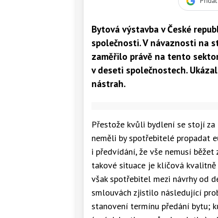
Přida
Bytová výstavba v České republ
společnosti. V návaznosti na s
zaměřilo právě na tento sekto
v deseti společnostech. Ukázalo
nástrah.
Přestože kvůli bydlení se stojí za 
neměli by spotřebitelé propadat e
i předvídání, že vše nemusí běžet 
takové situace je klíčová kvalitn
však spotřebitel mezi návrhy od d
smlouvách zjistilo následující pro
stanovení termínu předání bytu; k