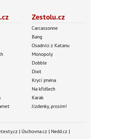
.cz
Zestolu.cz
Carcassonne
Bang
Osadníci z Katanu
ch
Monopoly
Dobble
Dixit
ý
Krycí jména
Na křídlech
a
Karak
amet
Jízdenky, prosím!
texty.cz
|
Úschovna.cz
|
Nedd.cz
|