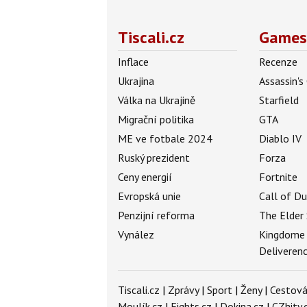
Tiscali.cz
Games
Inflace
Recenze
Ukrajina
Assassin's
Válka na Ukrajině
Starfield
Migrační politika
GTA
ME ve fotbale 2024
Diablo IV
Ruský prezident
Forza
Ceny energií
Fortnite
Evropská unie
Call of D
Penzijní reforma
The Elder 
Vynález
Kingdome
Deliveren
Tiscali.cz
|
Zprávy
|
Sport
|
Ženy
|
Cestová
Moulík.cz
|
Fights.cz
|
Dokina.cz
|
CZhity.