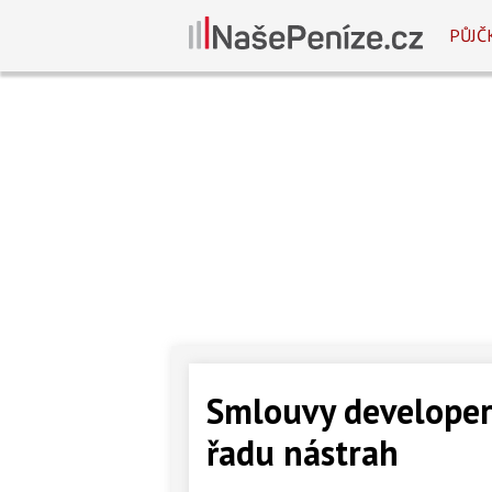
PŮJČ
Smlouvy developerů
řadu nástrah