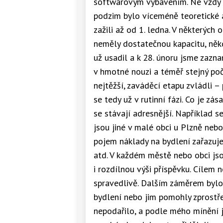
softwarovým vybavením. Ne vždy by
podzim bylo víceméně teoretické a
zažili až od 1. ledna. V některých
neměly dostatečnou kapacitu, někd
už usadil a k 28. únoru jsme zazn
v hmotné nouzi a téměř stejný poč
nejtěžší, zaváděcí etapu zvládli 
se tedy už v rutinní fázi. Co je 
se stávají adresnější. Například s
jsou jiné v malé obci u Plzně neb
pojem náklady na bydlení zařazuje
atd. V každém městě nebo obci jso
i rozdílnou výši příspěvku. Cílem n
spravedlivě. Dalším záměrem bylo 
bydlení nebo jim pomohly zprostře
nepodařilo, a podle mého mínění je