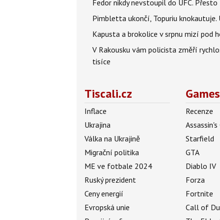
Fedor nikdy nevstoupil do UFC. Přesto
Pimbletta ukončí, Topuriu knokautuj
Kapusta a brokolice v srpnu mizí pod 
V Rakousku vám policista změří rychl
tisíce
Tiscali.cz
Games
Inflace
Recenze
Ukrajina
Assassin's
Válka na Ukrajině
Starfield
Migrační politika
GTA
ME ve fotbale 2024
Diablo IV
Ruský prezident
Forza
Ceny energií
Fortnite
Evropská unie
Call of D