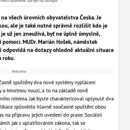
t mezi oblíbené zdroje na Googlu
e na všech úrovních obyvatelstva Česka. Je
sou, ale je také nutné správně rozlišit kdo je
 je už jen zneužívá, byť ne úplně úmyslně,
í pomoci. MUDr. Marián Hošek, náměstek
cí odpovídá na dotazy ohledně aktuální situace
 roku.
časně spuštěny dva nové systémy vyplácení
by a hmotnou nouzi, a to na základě nově
ního minima. Jak byste charakterizoval uplynulé dva
likace způsobilo hlavně současné spuštění obou
 na přípravu jejich uvedení do praxe. Sociální
námit jak s uplatňováním zákona, tak se