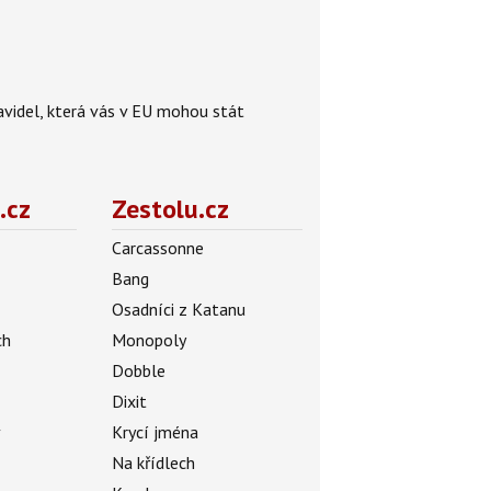
videl, která vás v EU mohou stát
.cz
Zestolu.cz
Carcassonne
Bang
Osadníci z Katanu
ch
Monopoly
Dobble
Dixit
ý
Krycí jména
Na křídlech