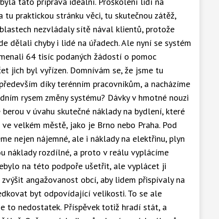
la tato příprava ideální. Proškolení lidí na
 tu praktickou stránku věci, tu skutečnou zátěž,
 oblastech nezvládaly sítě nával klientů, protože
e dělali chyby i lidé na úřadech. Ale nyní se systém
amenali 64 tisíc podaných žádostí o pomoc
et jich byl vyřízen. Domnívám se, že jsme tu
– především díky terénním pracovníkům, a nacházíme
zásadním rysem změny systému? Dávky v hmotné nouzi
e berou v úvahu skutečné náklady na bydlení, které
o ve velkém městě, jako je Brno nebo Praha. Pod
me nejen nájemné, ale i náklady na elektřinu, plyn
u náklady rozdílné, a proto v reálu vyplácíme
ebylo na této podpoře ušetřit, ale vyplácet ji
zvýšit angažovanost obcí, aby lidem přispívaly na
dkovat byt odpovídající velikosti. To se ale
 to nedostatek. Příspěvek totiž hradí stát, a