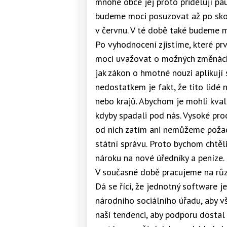
mnohé obce jej proto přidělují p
budeme moci posuzovat až po skon
v červnu. V té době také budeme mo
Po vyhodnocení zjistíme, které p
moci uvažovat o možných změnách.
jak zákon o hmotné nouzi aplikují 
nedostatkem je fakt, že tito lidé
nebo krajů. Abychom je mohli kvali
kdyby spadali pod nás. Vysoké proc
od nich zatím ani nemůžeme požad
státní správu. Proto bychom chtěli
nároku na nové úředníky a peníze. 
V současné době pracujeme na různ
Dá se říci, že jednotný software 
národního sociálního úřadu, aby vš
naši tendenci, aby podporu dostal t