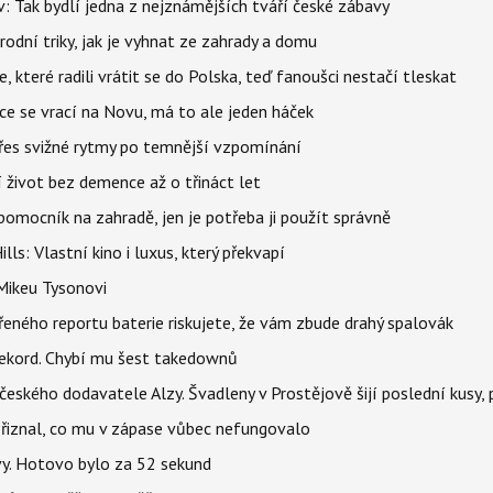
 Tak bydlí jedna z nejznámějších tváří české zábavy
rodní triky, jak je vyhnat ze zahrady a domu
 které radili vrátit se do Polska, teď fanoušci nestačí tleskat
ace se vrací na Novu, má to ale jeden háček
 přes svižné rytmy po temnější vzpomínání
í život bez demence až o třináct let
ý pomocník na zahradě, jen je potřeba ji použít správně
s: Vlastní kino i luxus, který překvapí
Mikeu Tysonovi
řeného reportu baterie riskujete, že vám zbude drahý spalovák
ekord. Chybí mu šest takedownů
o českého dodavatele Alzy. Švadleny v Prostějově šijí poslední kusy,
Přiznal, co mu v zápase vůbec nefungovalo
vy. Hotovo bylo za 52 sekund