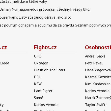
 zůstal měřítkem těžké váhy
e. Usman Nurmagomedov prý porazí všechny hvězdy UFC
housenkami. Listy zůstanou děravé jako síto
ost pouhým odhadem a soud mu dá za pravdu. Seznam podivných pra
.cz
Fights.cz
Osobnosti
UFC
Andrej Babiš
 Creed
Oktagon
Petr Pavel
Clash of The Stars
Hana Zagorová
PFL
Kazma Kazmit
KSW
Kim Kardashian
I am Figter
Karlos Vémola
Sumó
Marek Ztracen
uty
Karlos Vémola
Taylor Swift