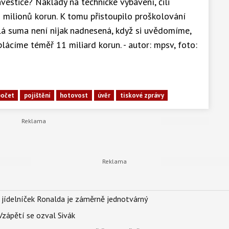
nvestice? Náklady na technické vybavení, čili
0 milionů korun. K tomu přistoupilo proškolování
elá suma není nijak nadnesená, když si uvědomíme,
lácíme téměř 11 miliard korun. - autor: mpsv, foto:
počet
pojištění
hotovost
úvěr
tiskové zprávy
 jídelníček Ronalda je záměrně jednotvárný
Vzápětí se ozval Sivák