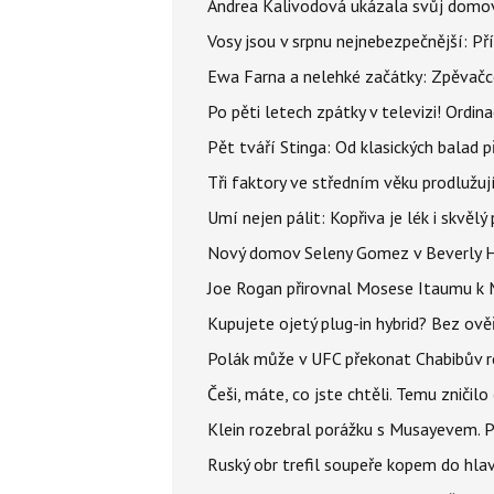
Andrea Kalivodová ukázala svůj domov:
Vosy jsou v srpnu nejnebezpečnější: Pří
Ewa Farna a nelehké začátky: Zpěvačce,
Po pěti letech zpátky v televizi! Ordin
Pět tváří Stinga: Od klasických balad
Tři faktory ve středním věku prodlužuj
Umí nejen pálit: Kopřiva je lék i skvěl
Nový domov Seleny Gomez v Beverly Hill
Joe Rogan přirovnal Mosese Itaumu k 
Kupujete ojetý plug-in hybrid? Bez ově
Polák může v UFC překonat Chabibův r
Češi, máte, co jste chtěli. Temu zničil
Klein rozebral porážku s Musayevem. 
Ruský obr trefil soupeře kopem do hla