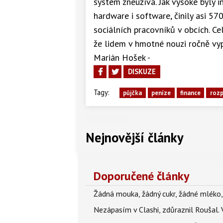
systém zneužívá. Jak vysoké byly i
hardware i software, činily asi 57
sociálních pracovníků v obcích. C
že lidem v hmotné nouzi ročně vyp
Marián Hošek -
DISKUZE
Tagy:
půjčka
peníze
finance
roz
Nejnovější články
Doporučené články
Žádná mouka, žádný cukr, žádné mléko,
Nezápasím v Clashi, zdůraznil Roušal. 