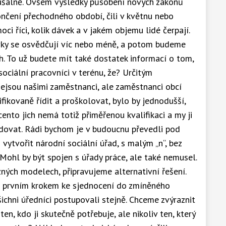
aušálně. Ovšem výsledky působení nových zákonů
čení přechodného období, čili v květnu nebo
ci říci, kolik dávek a v jakém objemu lidé čerpají.
rvky se osvědčují víc nebo méně, a potom budeme
 To už budete mít také dostatek informací o tom,
sociální pracovníci v terénu, že? Určitým
 nejsou našimi zaměstnanci, ale zaměstnanci obcí
fikovaně řídit a proškolovat, bylo by jednodušší,
ento jich nemá totiž přiměřenou kvalifikaci a my ji
ovat. Rádi bychom je v budoucnu převedli pod
 vytvořit národní sociální úřad, s malým „n“, bez
Mohl by být spojen s úřady práce, ale také nemusel.
ých modelech, připravujeme alternativní řešení.
je prvním krokem ke sjednocení do zmíněného
ichni úředníci postupovali stejně. Chceme zvýraznit
en, kdo ji skutečně potřebuje, ale nikoliv ten, který