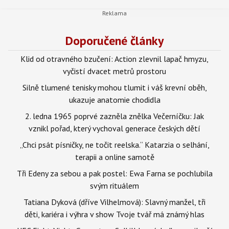
Doporučené články
Klid od otravného bzučení: Action zlevnil lapač hmyzu,
vyčistí dvacet metrů prostoru
Silně tlumené tenisky mohou tlumit i váš krevní oběh,
ukazuje anatomie chodidla
2. ledna 1965 poprvé zazněla znělka Večerníčku: Jak
vznikl pořad, který vychoval generace českých dětí
„Chci psát písničky, ne točit reelska.“ Katarzia o selhání,
terapii a online samotě
Tři Edeny za sebou a pak postel: Ewa Farna se pochlubila
svým rituálem
Tatiana Dyková (dříve Vilhelmová): Slavný manžel, tři
děti, kariéra i výhra v show Tvoje tvář má známý hlas