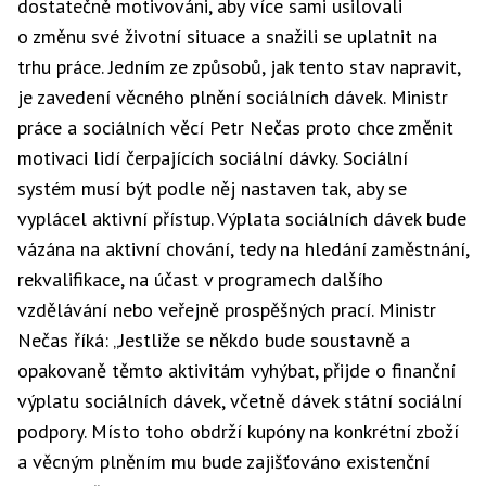
dostatečně motivováni, aby více sami usilovali
o změnu své životní situace a snažili se uplatnit na
trhu práce. Jedním ze způsobů, jak tento stav napravit,
je zavedení věcného plnění sociálních dávek. Ministr
práce a sociálních věcí Petr Nečas proto chce změnit
motivaci lidí čerpajících sociální dávky. Sociální
systém musí být podle něj nastaven tak, aby se
vyplácel aktivní přístup. Výplata sociálních dávek bude
vázána na aktivní chování, tedy na hledání zaměstnání,
rekvalifikace, na účast v programech dalšího
vzdělávání nebo veřejně prospěšných prací. Ministr
Nečas říká: „Jestliže se někdo bude soustavně a
opakovaně těmto aktivitám vyhýbat, přijde o finanční
výplatu sociálních dávek, včetně dávek státní sociální
podpory. Místo toho obdrží kupóny na konkrétní zboží
a věcným plněním mu bude zajišťováno existenční