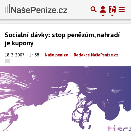
Socialní dávky: stop penězům, nahradí
je kupony
18. 3. 2007 – 14:58
|
Naše peníze
|
Redakce NašePeníze.cz
|