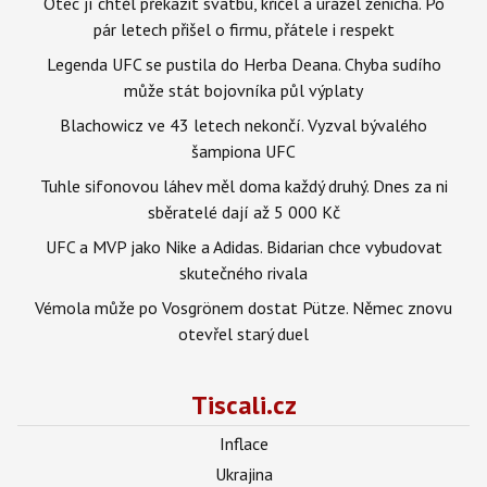
Otec jí chtěl překazit svatbu, křičel a urážel ženicha. Po
pár letech přišel o firmu, přátele i respekt
Legenda UFC se pustila do Herba Deana. Chyba sudího
může stát bojovníka půl výplaty
Blachowicz ve 43 letech nekončí. Vyzval bývalého
šampiona UFC
Tuhle sifonovou láhev měl doma každý druhý. Dnes za ni
sběratelé dají až 5 000 Kč
UFC a MVP jako Nike a Adidas. Bidarian chce vybudovat
skutečného rivala
Vémola může po Vosgrönem dostat Pütze. Němec znovu
otevřel starý duel
Tiscali.cz
Inflace
Ukrajina