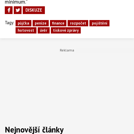
minimum.“
DISKUZE
Tagy:
půjčka
peníze
finance
rozpočet
pojištění
hotovost
úvěr
tiskové zprávy
Nejnovější články