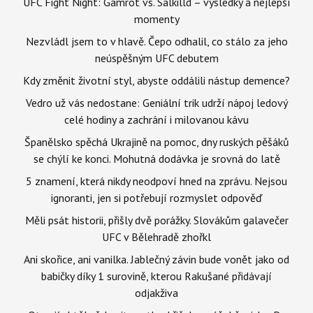
UFC Fight Night: Gamrot vs. Salkilld – výsledky a nejlepší
momenty
Nezvládl jsem to v hlavě. Čepo odhalil, co stálo za jeho
neúspěšným UFC debutem
Kdy změnit životní styl, abyste oddálili nástup demence?
Vedro už vás nedostane: Geniální trik udrží nápoj ledový
celé hodiny a zachrání i milovanou kávu
Španělsko spěchá Ukrajině na pomoc, dny ruských pěšáků
se chýlí ke konci. Mohutná dodávka je srovná do latě
5 znamení, která nikdy neodpoví hned na zprávu. Nejsou
ignoranti, jen si potřebují rozmyslet odpověď
Měli psát historii, přišly dvě porážky. Slovákům galavečer
UFC v Bělehradě zhořkl
Ani skořice, ani vanilka. Jablečný závin bude vonět jako od
babičky díky 1 surovině, kterou Rakušané přidávají
odjakživa