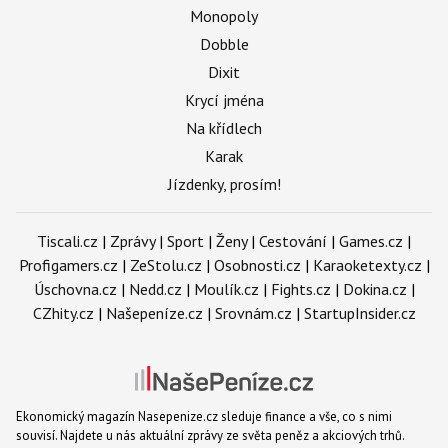
Monopoly
Dobble
Dixit
Krycí jména
Na křídlech
Karak
Jízdenky, prosím!
Tiscali.cz
|
Zprávy
|
Sport
|
Ženy
|
Cestování
|
Games.cz
|
Profigamers.cz
|
ZeStolu.cz
|
Osobnosti.cz
|
Karaoketexty.cz
|
Úschovna.cz
|
Nedd.cz
|
Moulík.cz
|
Fights.cz
|
Dokina.cz
|
CZhity.cz
|
Našepeníze.cz
|
Srovnám.cz
|
StartupInsider.cz
Ekonomický magazín Nasepenize.cz sleduje finance a vše, co s nimi
souvisí. Najdete u nás aktuální zprávy ze světa peněz a akciových trhů.