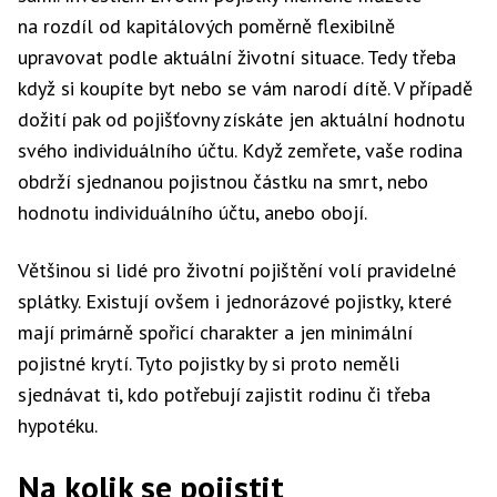
na rozdíl od kapitálových poměrně flexibilně
• míra podílu na zisku
upravovat podle aktuální životní situace. Tedy třeba
když si koupíte byt nebo se vám narodí dítě. V případě
• zjistěte si všechna připojištění, která si můžete
dožití pak od pojišťovny získáte jen aktuální hodnotu
k pojistce sjednat pro sebe a své blízké
svého individuálního účtu. Když zemřete, vaše rodina
obdrží sjednanou pojistnou částku na smrt, nebo
hodnotu individuálního účtu, anebo obojí.
Většinou si lidé pro životní pojištění volí pravidelné
splátky. Existují ovšem i jednorázové pojistky, které
mají primárně spořicí charakter a jen minimální
pojistné krytí. Tyto pojistky by si proto neměli
sjednávat ti, kdo potřebují zajistit rodinu či třeba
hypotéku.
Na kolik se pojistit