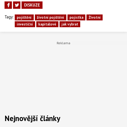
DISKUZE
Tagy:
pojištění
životní pojištění
pojistka
Životní
investiční
kapitálové
jak vybrat
Nejnovější články