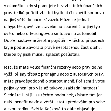
v okamžiku, kdy si plánujete bez vlastních finančních
• ptejte se na to, jak si můžete vybírat investiční
prostředků pořídit vlastní bydlení či uzavřít smlouvu
strategii či přímo podílové fondy (zda stačí
na jiný větší finanční závazek. Může se jednat
investiční dotazník atd.)
o hypotéku, úvěr ze stavebního spoření či o jiný typ
úvěru nebo o leasingovou smlouvu na automobil.
• zjistěte si, jaké poplatky s danou pojistkou
Dobře nastavené životní pojištění v těchto případech
souvisejí (tedy kolik zaplatíte za nákup podílových
kryje podle Zavorala právě nesplacenou část dluhu,
jednotek či za správu fondu, na kolik vás přijde
kterou by jinak museli splácet pozůstalí.
vedení individuálního účtu, kolik stojí změna
pojistné částky či pojistného či investiční strategie)
Jestliže máte velké finanční rezervy nebo pravidelné
vyšší příjmy třeba z pronájmu nebo z autorských práv,
• zjistěte si také, jak pojišťovna vypočítává
máte pravděpodobně o starost méně. Pořízení životní
pojistnou částku při pojistné události, především
pojistky není pro vás až takovou základní nutností.
při úmrtí (zda vychází z kapitálové hodnoty,
Sjednáte-li si ji i za těchto podmínek, získáte tím jen
pojistné částky nebo pojistné částky navýšené
další benefit navíc a větší jistotu především pro sebe
o aktuální hodnotu vaší investice ve fondu)
a svou rodinu. Světla Košková to dále objasňuje: