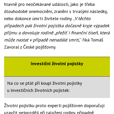
hlavně pro neočekávané události, jako je třeba
dlouhodobé onemocnění, zranění s trvalými následky,
nebo dokonce úmrtí živitele rodiny. „
V těchto
případech pak životní pojistka dočasně kryje výpadek
příjmu a dovoluje rodině ,přežít‘ i finanční tíseň, která
může nastat v případě nenadálé smrti,
“ říká Tomáš
Zavoral z České pojišťovny.
Investiční životní pojistky
Na co se ptát při koupi životní pojistky
u investičních životních pojistek:
• zjistěte si, co vše obsahuje základní nabídka
Životní pojistku proto experti pojišťoven doporučují
životní pojistky (která připojištění, bonusy atd.)
uzavřít nejpozději při založení rodiny, případně