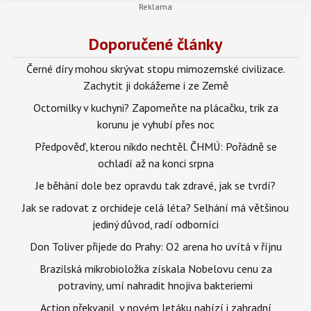
Doporučené články
Černé díry mohou skrývat stopu mimozemské civilizace.
Zachytit ji dokážeme i ze Země
Octomilky v kuchyni? Zapomeňte na plácačku, trik za
korunu je vyhubí přes noc
Předpověď, kterou nikdo nechtěl. ČHMÚ: Pořádně se
ochladí až na konci srpna
Je běhání dole bez opravdu tak zdravé, jak se tvrdí?
Jak se radovat z orchideje celá léta? Selhání má většinou
jediný důvod, radí odborníci
Don Toliver přijede do Prahy: O2 arena ho uvítá v říjnu
Brazilská mikrobioložka získala Nobelovu cenu za
potraviny, umí nahradit hnojiva bakteriemi
Action překvapil, v novém letáku nabízí i zahradní