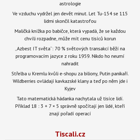
astrologie
Ve vzduchu vydržel jen devět minut. Let Tu-154 se 115
lidmi skončil katastrofou
Maličká knížka po babičce, která vypadá, že se každou
chvíli rozpadne, může mít cenu tisíců korun
„Azbest IT světa“: 70 % světových transakcí běží na
programovacím jazyce z roku 1959. Nikdo ho neumí
nahradit
Střelba u Kremlu kvůli e-shopu za biliony, Putin panikaří.
Wildberries ovládají kavkazské klany a teď po něm jde i
Kyjev
Tato matematická hádanka nachytala už tisíce lidí.
Příklad 18 : 3 + 7 × 5 správně spočítají jen lidé, kteří
znají pořadí operací
Tiscali.cz