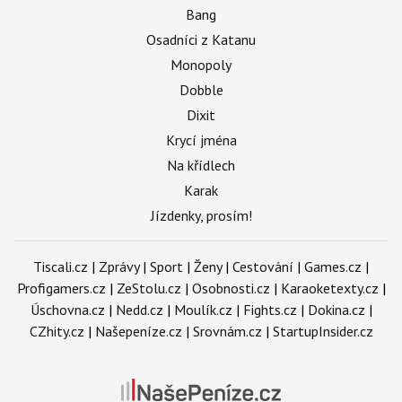
Bang
Osadníci z Katanu
Monopoly
Dobble
Dixit
Krycí jména
Na křídlech
Karak
Jízdenky, prosím!
Tiscali.cz
|
Zprávy
|
Sport
|
Ženy
|
Cestování
|
Games.cz
|
Profigamers.cz
|
ZeStolu.cz
|
Osobnosti.cz
|
Karaoketexty.cz
|
Úschovna.cz
|
Nedd.cz
|
Moulík.cz
|
Fights.cz
|
Dokina.cz
|
CZhity.cz
|
Našepeníze.cz
|
Srovnám.cz
|
StartupInsider.cz