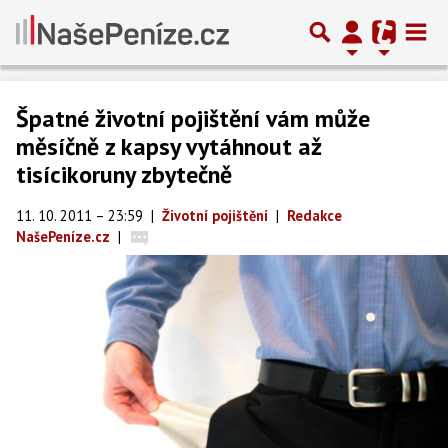
Špatné životní pojištění vám může
měsíčně z kapsy vytáhnout až
tisícikoruny zbytečně
11. 10. 2011 – 23:59
|
Životní pojištění
|
Redakce
NašePeníze.cz
|