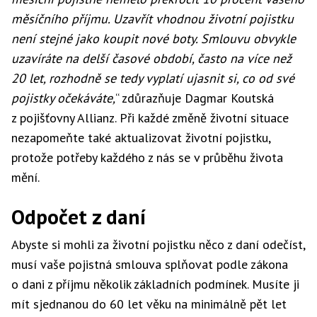
můžete požádat o odprodej podílových jednotek,
měsíčního příjmu. Uzavřít vhodnou životní pojistku
u kapitálových životních pojistek pak o mimořádný
není stejné jako koupit nové boty. Smlouvu obvykle
výběr kapitálové hodnoty
uzavíráte na delší časové období, často na více než
20 let, rozhodně se tedy vyplatí ujasnit si, co od své
• požádejte o přechod na jiný typ smlouvy (může
pojistky očekáváte,
“ zdůrazňuje Dagmar Koutská
jít o takzvanou konverzi, tedy o převod kapitálové
z pojišťovny Allianz. Při každé změně životní situace
hodnoty na jinou smlouvu v rámci pojišťovny)
nezapomeňte také aktualizovat životní pojistku,
protože potřeby každého z nás se v průběhu života
• jen ve výjimečných případech požádejte o zrušení
mění.
pojistné smlouvy. (Pokud tak učiníte, nezapomeňte
dodanit to, co jste si v minulých letech odčítali
Odpočet z daní
v daňovém přiznání.)
Abyste si mohli za životní pojistku něco z daní odečíst,
musí vaše pojistná smlouva splňovat podle zákona
o dani z příjmu několik základních podmínek. Musíte ji
mít sjednanou do 60 let věku na minimálně pět let