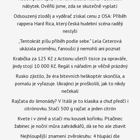
nábytek. Ověřili jsme, zda se skutečně vyplatí
Odsouzený zloděj a vyděrač získal cenu z OSA: Příběh
rappera Hard Rica, který česká hudební scéna raději
neslyší
„Tentokrát píšu příběh podle sebe." Lela Ceterová
ukázala proměnu, fanoušci ji nemohli ani poznat
Krabička za 125 Kč z Actionu ušetří tisíce za opraváře,
jindy stojí 10 000 Kč. Regál s nářadím je věčně prázdný
Rusko zjistilo, že éra bitevních helikoptér skončila, a
pomalu je vyřazuje. Ukrajinci je proškolili, jak to nikdy
nečekali
Rajčata do limonády? V Itálii je to klasika a chuť předčí i
citrónovku. Stačí 500 g rajčat a jeden citrón
Kvete i v zimě a stačí mu kousek kořínku. Ptačinec
žabinec je noční můra zahrádkářů, dá se ho ale zbavit
Nejhloupější znamení zvěrokruhu: 4 hlupáci dle