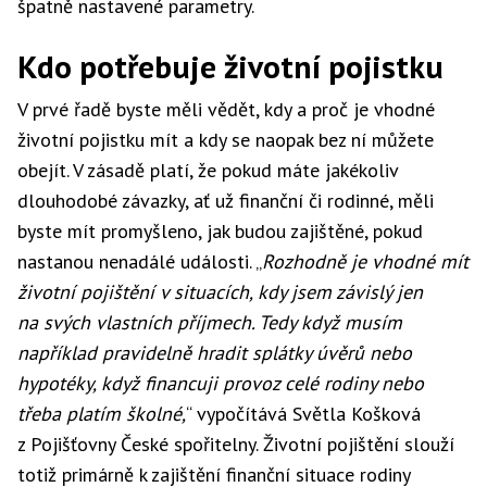
špatně nastavené parametry.
Kdo potřebuje životní pojistku
V prvé řadě byste měli vědět, kdy a proč je vhodné
životní pojistku mít a kdy se naopak bez ní můžete
obejít. V zásadě platí, že pokud máte jakékoliv
dlouhodobé závazky, ať už finanční či rodinné, měli
byste mít promyšleno, jak budou zajištěné, pokud
nastanou nenadálé události. „
Rozhodně je vhodné mít
životní pojištění v situacích, kdy jsem závislý jen
na svých vlastních příjmech. Tedy když musím
například pravidelně hradit splátky úvěrů nebo
hypotéky, když financuji provoz celé rodiny nebo
třeba platím školné,
“ vypočítává Světla Košková
z Pojišťovny České spořitelny. Životní pojištění slouží
totiž primárně k zajištění finanční situace rodiny