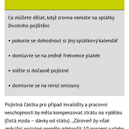
Co můžete dělat, když zrovna nemáte na splátky
životního pojištění:
• pokuste se dohodnout si jiný splátkový kalendář
• domluvte se na změně frekvence plateb
• snižte si dočasně pojistné
• domluvte se na revizi smlouvy
• v mezních případech si dohodněte přerušení
Pojistná částka pro případ invalidity a pracovní
placení pojistného
neschopnosti by měla kompenzovat ztrátu na výdělku
(čistá mzda – dávky od státu). „
Zároveň by však
• u vybraných investičních životních pojistek
měsíční pojistné nemělo překročit 10 procent vašeho