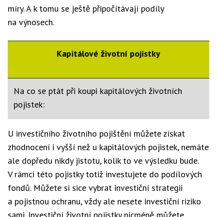
míry. A k tomu se ještě připočítávají podíly
na výnosech.
Kapitálové životní pojistky
Na co se ptát při koupi kapitálových životních
pojistek:
• výše pojistné ochrany
U investičního životního pojištění můžete získat
zhodnocení i vyšší než u kapitálových pojistek, nemáte
• kolik získáte při dožití
ale dopředu nikdy jistotu, kolik to ve výsledku bude.
V rámci této pojistky totiž investujete do podílových
• jak pravidelně musíte platit pojistné a v jaké výši
fondů. Můžete si sice vybrat investiční strategii
a pojistnou ochranu, vždy ale nesete investiční riziko
• odbytné pro jednotlivé roky
sami. Investiční životní pojistky nicméně můžete