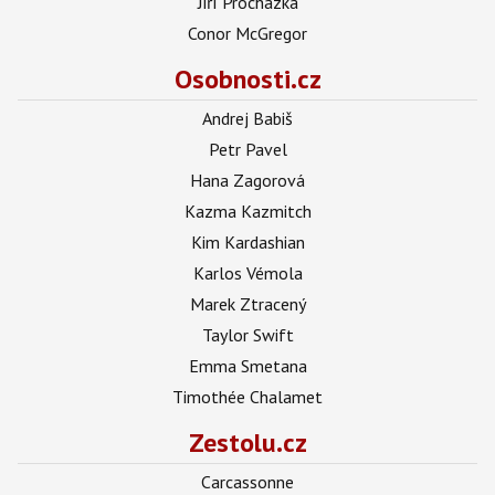
Jiří Procházka
Conor McGregor
Osobnosti.cz
Andrej Babiš
Petr Pavel
Hana Zagorová
Kazma Kazmitch
Kim Kardashian
Karlos Vémola
Marek Ztracený
Taylor Swift
Emma Smetana
Timothée Chalamet
Zestolu.cz
Carcassonne