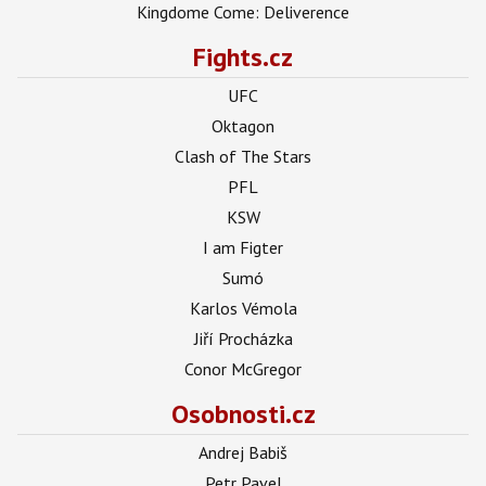
Kingdome Come: Deliverence
Fights.cz
UFC
Oktagon
Clash of The Stars
PFL
KSW
I am Figter
Sumó
Karlos Vémola
Jiří Procházka
Conor McGregor
Osobnosti.cz
Andrej Babiš
Petr Pavel