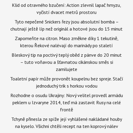
Klid od otravného bzučení: Action zlevnil lapač hmyzu,
vyčistí dvacet metrů prostoru
Tyto nepečené Snickers řezy jsou absolutní bomba –
chutnají ještě líp než originál a hotové jsou do 15 minut
Zapomeňte na citron. Maso změkne díky 1 tekutině,
kterou Řekové nalévají do marinády po staletí
Bleskový tip na poctivý teplý oběd z pánve do 20 minut
– tuto voňavou a šťavnatou cikánskou směs si
zamilujete
Toaletní papír může provonět koupelnu bez spreje. Stačí
jednoduchý trik s horkou vodou
Rozhodne o osudu Ukrajiny: Nový velitel provedl armádu
peklem u Izvaryne 2014, teď má zastavit Rusy na celé
frontě
Tchyně přinesla ze spíže její vyhlášené nakládané houby
na kyselo. Všichni chtěli recept na ten koprový nálev