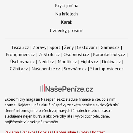
Krycí jména
Na křídlech
Karak
Jízdenky, prosím!
Tiscali.cz
|
Zprávy
|
Sport
|
Ženy
|
Cestování
|
Games.cz
|
Profigamers.cz
|
ZeStolu.cz
|
Osobnosti.cz
|
Karaoketexty.cz
|
Úschovna.cz
|
Nedd.cz
|
Moulík.cz
|
Fights.cz
|
Dokina.cz
|
CZhity.cz
|
Našepeníze.cz
|
Srovnám.cz
|
StartupInsider.cz
Ekonomický magazín Nasepenize.cz sleduje finance a vše, co s nimi
souvisí. Najdete u nás aktuální zprávy ze světa peněz a akciových trhů.
Denně informujeme o všech zajímavých tématech v této oblasti -
sledujeme nejen burzy a akciové trhy, ale i vývoj důchodů, daně,
pojišťovnictví a veřejné rozpočty.
Reklama
|
Redakce
|
Cookies
|
Osobní údaje
|
Kodex
|
Kontakt