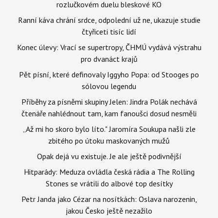
rozlučkovém duelu bleskové KO
Ranní káva chrání srdce, odpolední už ne, ukazuje studie
čtyřiceti tisíc lidí
Konec úlevy: Vrací se supertropy, ČHMÚ vydává výstrahu
pro dvanáct krajů
Pět písní, které definovaly Iggyho Popa: od Stooges po
sólovou legendu
Příběhy za písněmi skupiny Jelen: Jindra Polák nechává
čtenáře nahlédnout tam, kam fanoušci dosud nesměli
„Až mi ho skoro bylo líto." Jaromíra Soukupa našli zle
zbitého po útoku maskovaných mužů
Opak dejá vu existuje. Je ale ještě podivnější
Hitparády: Meduza ovládla česká rádia a The Rolling
Stones se vrátili do albové top desítky
Petr Janda jako Cézar na nosítkách: Oslava narozenin,
jakou Česko ještě nezažilo