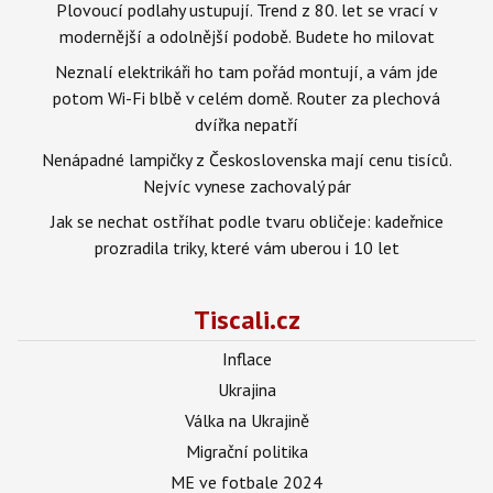
Plovoucí podlahy ustupují. Trend z 80. let se vrací v
modernější a odolnější podobě. Budete ho milovat
Neznalí elektrikáři ho tam pořád montují, a vám jde
potom Wi-Fi blbě v celém domě. Router za plechová
dvířka nepatří
Nenápadné lampičky z Československa mají cenu tisíců.
Nejvíc vynese zachovalý pár
Jak se nechat ostříhat podle tvaru obličeje: kadeřnice
prozradila triky, které vám uberou i 10 let
Tiscali.cz
Inflace
Ukrajina
Válka na Ukrajině
Migrační politika
ME ve fotbale 2024