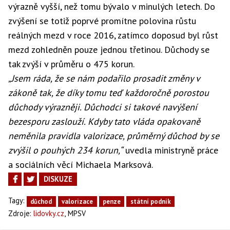
výrazně vyšší, než tomu bývalo v minulých letech. Do
zvýšení se totiž poprvé promítne polovina růstu
reálných mezd v roce 2016, zatímco doposud byl růst
mezd zohledněn pouze jednou třetinou. Důchody se
tak zvýší v průměru o 475 korun.
„Jsem ráda, že se nám podařilo prosadit změny v
zákoně tak, že díky tomu teď každoročně porostou
důchody výrazněji. Důchodci si takové navýšení
bezesporu zaslouží. Kdyby tato vláda opakovaně
neměnila pravidla valorizace, průměrný důchod by se
zvýšil o pouhých 234 korun,“
uvedla ministryně práce
a sociálních věcí Michaela Marksová.
DISKUZE
Tagy:
důchod
valorizace
penze
státní podnik
,
Zdroje:
lidovky.cz
MPSV