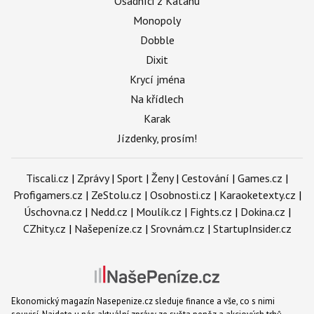
Osadníci z Katanu
Monopoly
Dobble
Dixit
Krycí jména
Na křídlech
Karak
Jízdenky, prosím!
Tiscali.cz
|
Zprávy
|
Sport
|
Ženy
|
Cestování
|
Games.cz
|
Profigamers.cz
|
ZeStolu.cz
|
Osobnosti.cz
|
Karaoketexty.cz
|
Úschovna.cz
|
Nedd.cz
|
Moulík.cz
|
Fights.cz
|
Dokina.cz
|
CZhity.cz
|
Našepeníze.cz
|
Srovnám.cz
|
StartupInsider.cz
Ekonomický magazín Nasepenize.cz sleduje finance a vše, co s nimi