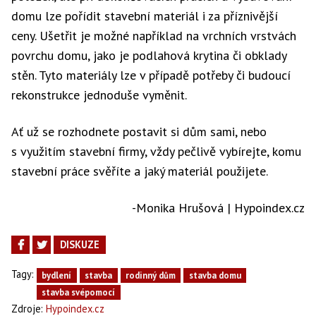
domu lze pořídit stavební materiál i za příznivější
ceny. Ušetřit je možné například na vrchních vrstvách
povrchu domu, jako je podlahová krytina či obklady
stěn. Tyto materiály lze v případě potřeby či budoucí
rekonstrukce jednoduše vyměnit.
Ať už se rozhodnete postavit si dům sami, nebo
s využitím stavební firmy, vždy pečlivě vybírejte, komu
stavební práce svěříte a jaký materiál použijete.
-Monika Hrušová | Hypoindex.cz
DISKUZE
Tagy:
bydlení
stavba
rodinný dům
stavba domu
stavba svépomocí
Zdroje:
Hypoindex.cz