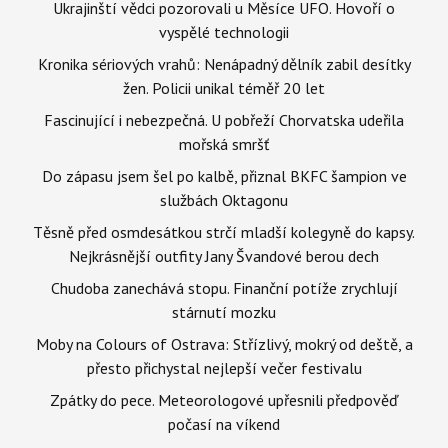
Ukrajinští vědci pozorovali u Měsíce UFO. Hovoří o
vyspělé technologii
Kronika sériových vrahů: Nenápadný dělník zabil desítky
žen. Policii unikal téměř 20 let
Fascinující i nebezpečná. U pobřeží Chorvatska udeřila
mořská smršť
Do zápasu jsem šel po kalbě, přiznal BKFC šampion ve
službách Oktagonu
Těsně před osmdesátkou strčí mladší kolegyně do kapsy.
Nejkrásnější outfity Jany Švandové berou dech
Chudoba zanechává stopu. Finanční potíže zrychlují
stárnutí mozku
Moby na Colours of Ostrava: Střízlivý, mokrý od deště, a
přesto přichystal nejlepší večer festivalu
Zpátky do pece. Meteorologové upřesnili předpověď
počasí na víkend