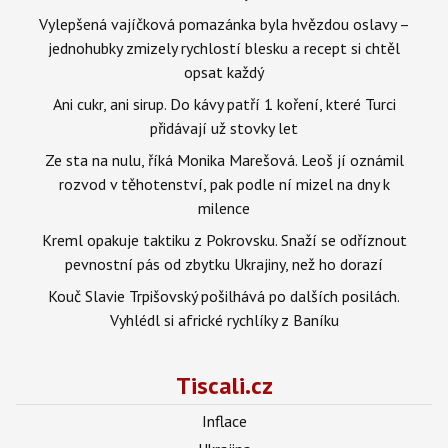
Vylepšená vajíčková pomazánka byla hvězdou oslavy –
jednohubky zmizely rychlostí blesku a recept si chtěl
opsat každý
Ani cukr, ani sirup. Do kávy patří 1 koření, které Turci
přidávají už stovky let
Ze sta na nulu, říká Monika Marešová. Leoš jí oznámil
rozvod v těhotenství, pak podle ní mizel na dny k
milence
Kreml opakuje taktiku z Pokrovsku. Snaží se odříznout
pevnostní pás od zbytku Ukrajiny, než ho dorazí
Kouč Slavie Trpišovský pošilhává po dalších posilách.
Vyhlédl si africké rychlíky z Baníku
Tiscali.cz
Inflace