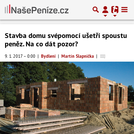
Stavba domu svépomocí ušetří spoustu
peněz. Na co dát pozor?
9. 1. 2017 – 0:00
|
Bydlení
|
Martin Slapnička
|