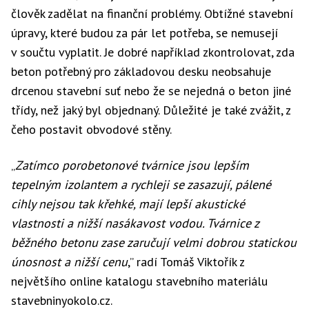
člověk zadělat na finanční problémy. Obtížné stavební
úpravy, které budou za pár let potřeba, se nemusejí
v součtu vyplatit. Je dobré například zkontrolovat, zda
beton potřebný pro základovou desku neobsahuje
drcenou stavební suť nebo že se nejedná o beton jiné
třídy, než jaký byl objednaný. Důležité je také zvážit, z
čeho postavit obvodové stěny.
„
Zatímco porobetonové tvárnice jsou lepším
tepelným izolantem a rychleji se zasazují, pálené
cihly nejsou tak křehké, mají lepší akustické
vlastnosti a nižší nasákavost vodou. Tvárnice z
běžného betonu zase zaručují velmi dobrou statickou
únosnost a nižší cenu
,” radí Tomáš Viktořík z
největšího online katalogu stavebního materiálu
stavebninyokolo.cz.