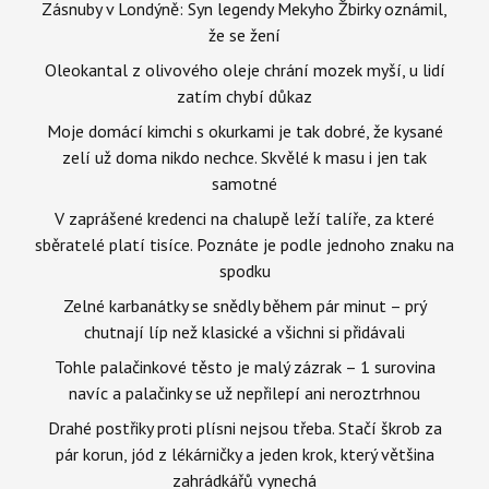
Zásnuby v Londýně: Syn legendy Mekyho Žbirky oznámil,
že se žení
Oleokantal z olivového oleje chrání mozek myší, u lidí
zatím chybí důkaz
Moje domácí kimchi s okurkami je tak dobré, že kysané
zelí už doma nikdo nechce. Skvělé k masu i jen tak
samotné
V zaprášené kredenci na chalupě leží talíře, za které
sběratelé platí tisíce. Poznáte je podle jednoho znaku na
spodku
Zelné karbanátky se snědly během pár minut – prý
chutnají líp než klasické a všichni si přidávali
Tohle palačinkové těsto je malý zázrak – 1 surovina
navíc a palačinky se už nepřilepí ani neroztrhnou
Drahé postřiky proti plísni nejsou třeba. Stačí škrob za
pár korun, jód z lékárničky a jeden krok, který většina
zahrádkářů vynechá