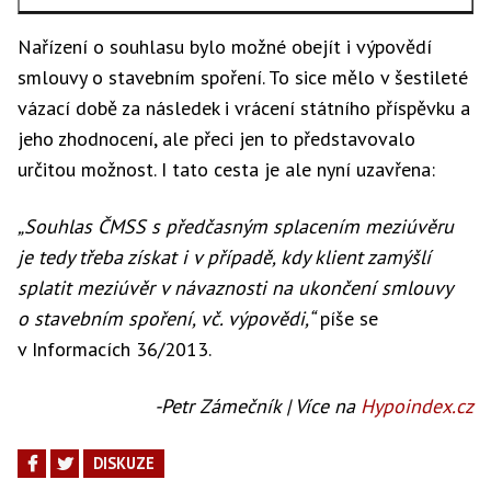
Nařízení o souhlasu bylo možné obejít i výpovědí
smlouvy o stavebním spoření. To sice mělo v šestileté
vázací době za následek i vrácení státního příspěvku a
jeho zhodnocení, ale přeci jen to představovalo
určitou možnost. I tato cesta je ale nyní uzavřena:
„
Souhlas ČMSS s předčasným splacením meziúvěru
je tedy třeba získat i v případě, kdy klient zamýšlí
splatit meziúvěr v návaznosti na ukončení smlouvy
o stavebním spoření, vč. výpovědi,“
píše se
v Informacích 36/2013.
-Petr Zámečník | Více na
Hypoindex.cz
DISKUZE