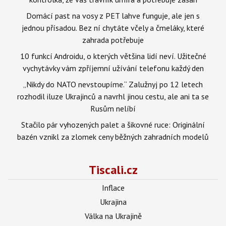
Domácí past na vosy z PET lahve funguje, ale jen s
jednou přísadou. Bez ní chytáte včely a čmeláky, které
zahrada potřebuje
10 funkcí Androidu, o kterých většina lidí neví. Užitečné
vychytávky vám zpříjemní užívání telefonu každý den
„Nikdy do NATO nevstoupíme.“ Zalužnyj po 12 letech
rozhodil iluze Ukrajinců a navrhl jinou cestu, ale ani ta se
Rusům nelíbí
Stačilo pár vyhozených palet a šikovné ruce: Originální
bazén vznikl za zlomek ceny běžných zahradních modelů
Tiscali.cz
Inflace
Ukrajina
Válka na Ukrajině