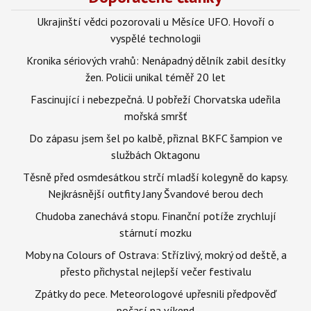
Ukrajinští vědci pozorovali u Měsíce UFO. Hovoří o
vyspělé technologii
Kronika sériových vrahů: Nenápadný dělník zabil desítky
žen. Policii unikal téměř 20 let
Fascinující i nebezpečná. U pobřeží Chorvatska udeřila
mořská smršť
Do zápasu jsem šel po kalbě, přiznal BKFC šampion ve
službách Oktagonu
Těsně před osmdesátkou strčí mladší kolegyně do kapsy.
Nejkrásnější outfity Jany Švandové berou dech
Chudoba zanechává stopu. Finanční potíže zrychlují
stárnutí mozku
Moby na Colours of Ostrava: Střízlivý, mokrý od deště, a
přesto přichystal nejlepší večer festivalu
Zpátky do pece. Meteorologové upřesnili předpověď
počasí na víkend