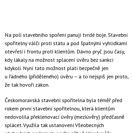
Na poli stavebního spoření panují tvrdé boje. Stavební
spořitelny válčí proti státu a pod špatnými vyhlídkami
otevřeli i frontu proti klientům. Dávno pryč jsou časy,
kdy lákaly na možnost splacení úvěru bez sankcí
kdykoli. Nyní tato možnost platí bezpečně jen
u řádného (přiděleného) úvěru – a to nejspíš jen proto,
že tak hovoří zákon.
Českomoravská stavební spořitelna byla téměř před
rokem první stavební spořitelnou, která klientům
nedovolila překlenovací úvěry (meziúvěry) předčasně
splácet. Využila tak ustanovení Všeobecných