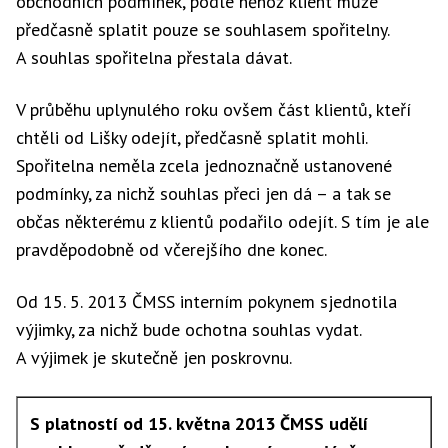
obchodních podmínek, podle něhož klient může
předčasně splatit pouze se souhlasem spořitelny.
A souhlas spořitelna přestala dávat.
V průběhu uplynulého roku ovšem část klientů, kteří
chtěli od Lišky odejít, předčasně splatit mohli.
Spořitelna neměla zcela jednoznačně ustanovené
podmínky, za nichž souhlas přeci jen dá – a tak se
občas některému z klientů podařilo odejít. S tím je ale
pravděpodobně od včerejšího dne konec.
Od 15. 5. 2013 ČMSS interním pokynem sjednotila
výjimky, za nichž bude ochotna souhlas vydat.
A výjimek je skutečně jen poskrovnu.
S platností od 15. května 2013 ČMSS udělí