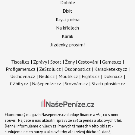
Dobble
Dixit
Krycí jména
Na křídlech
Karak
Jízdenky, prosím!
Tiscali.cz
|
Zprávy
|
Sport
|
Ženy
|
Cestování
|
Games.cz
|
Profigamers.cz
|
ZeStolu.cz
|
Osobnosti.cz
|
Karaoketexty.cz
|
Úschovna.cz
|
Nedd.cz
|
Moulík.cz
|
Fights.cz
|
Dokina.cz
|
CZhity.cz
|
Našepeníze.cz
|
Srovnám.cz
|
StartupInsider.cz
Ekonomický magazín Nasepenize.cz sleduje finance a vše, co s nimi
souvisí. Najdete u nás aktuální zprávy ze světa peněz a akciových trhů.
Denně informujeme o všech zajímavých tématech v této oblasti -
sledujeme nejen burzy a akciové trhy, ale i vývoj důchodů, daně,