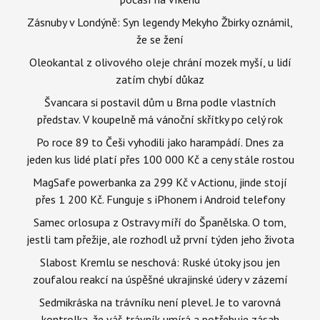
Zásnuby v Londýně: Syn legendy Mekyho Žbirky oznámil,
že se žení
Oleokantal z olivového oleje chrání mozek myší, u lidí
zatím chybí důkaz
Švancara si postavil dům u Brna podle vlastních
představ. V koupelně má vánoční skřítky po celý rok
Po roce 89 to Češi vyhodili jako harampádí. Dnes za
jeden kus lidé platí přes 100 000 Kč a ceny stále rostou
MagSafe powerbanka za 299 Kč v Actionu, jinde stojí
přes 1 200 Kč. Funguje s iPhonem i Android telefony
Samec orlosupa z Ostravy míří do Španělska. O tom,
jestli tam přežije, ale rozhodl už první týden jeho života
Slabost Kremlu se neschová: Ruské útoky jsou jen
zoufalou reakcí na úspěšné ukrajinské údery v zázemí
Sedmikráska na trávníku není plevel. Je to varovná
kontrolka, že váš trávník umírá a potřebuje zásah