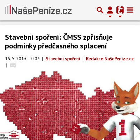
Stavební spoření: ČMSS zpřísňuje
podmínky předčasného splacení
16. 5. 2013 – 0:03
|
Stavební spoření
|
Redakce NašePeníze.cz
|