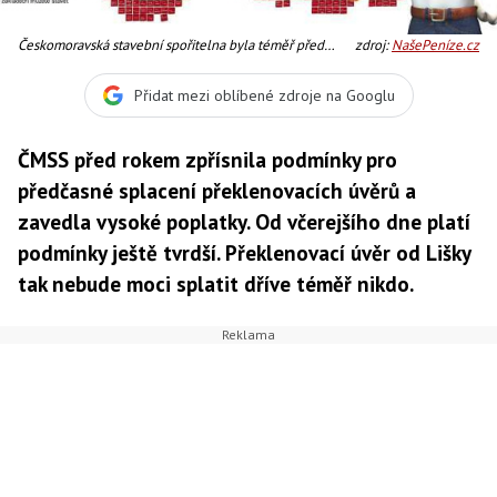
Českomoravská stavební spořitelna byla téměř před
zdroj:
NašePeníze.cz
rokem první stavební spořitelnou, která klientům
nedovolila překlenovací úvěry (meziúvěry) předčasně
Přidat mezi oblíbené zdroje na Googlu
splácet. Foto: ČMSS
ČMSS před rokem zpřísnila podmínky pro
předčasné splacení překlenovacích úvěrů a
zavedla vysoké poplatky. Od včerejšího dne platí
podmínky ještě tvrdší. Překlenovací úvěr od Lišky
tak nebude moci splatit dříve téměř nikdo.