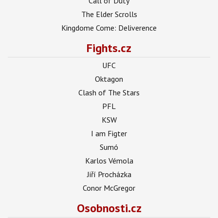
Call of Duty
The Elder Scrolls
Kingdome Come: Deliverence
Fights.cz
UFC
Oktagon
Clash of The Stars
PFL
KSW
I am Figter
Sumó
Karlos Vémola
Jiří Procházka
Conor McGregor
Osobnosti.cz