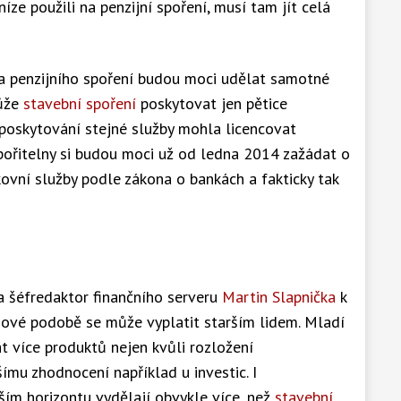
íze použili na penzijní spoření, musí tam jít celá
 a penzijního spoření budou moci udělat samotné
může
stavební spoření
poskytovat jen pětice
i poskytování stejné služby mohla licencovat
pořitelny si budou moci už od ledna 2014 zažádat o
kovní služby podle zákona o bankách a fakticky tak
a šéfredaktor finančního serveru
Martin Slapnička
k
v nové podobě se může vyplatit starším lidem. Mladí
 více produktů nejen kvůli rozložení
šímu zhodnocení například u investic. I
lším horizontu vydělají obvykle více, než
stavební