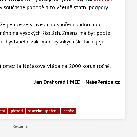
í v současné podobě a to včetně státní podpory."
, že peníze ze stavebního spoření budou moci
olného na vysokých školách. Změna má být podle
í chystaného zákona o vysokých školách, její
í omezila Nečasova vláda na 2000 korun ročně.
Jan Drahorád | MED | NašePeníze.cz
eni
převod
stavební spoření
peněz