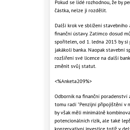
Pokud se lidé rozhodnou, že by pen
částka, nelze ji rozdělit.
Další krok ve sblížení stavebního
finanční ústavy. Zatímco dosud 
spořitelen, od 1. ledna 2015 by s
jakákoli banka. Naopak stavební s
rozšíření své licence na další ban
změnit svůj statut.
<%Anketa209%>
Odborník na finanční poradenství 
tomu radí "Penzijní připojištění 
by však měli minimálně kombinovat
potencionálních rizik, ale také lep
konzervativní investice totiž v de