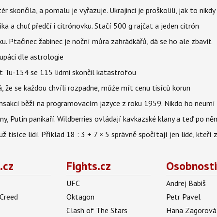
ér skončila, a pomalu je vyřazuje. Ukrajinci je proškolili, jak to nikdy
ika a chuť předčí i citrónovku. Stačí 500 g rajčat a jeden citrón
ku. Ptačinec žabinec je noční můra zahrádkářů, dá se ho ale zbavit
upáci dle astrologie
et Tu-154 se 115 lidmi skončil katastrofou
á, že se každou chvíli rozpadne, může mít cenu tisíců korun
nsakcí běží na programovacím jazyce z roku 1959. Nikdo ho neumí 
ny, Putin panikaří. Wildberries ovládají kavkazské klany a teď po něm
isíce lidí. Příklad 18 : 3 + 7 × 5 správně spočítají jen lidé, kteří 
.cz
Fights.cz
Osobnosti
UFC
Andrej Babiš
 Creed
Oktagon
Petr Pavel
Clash of The Stars
Hana Zagorová