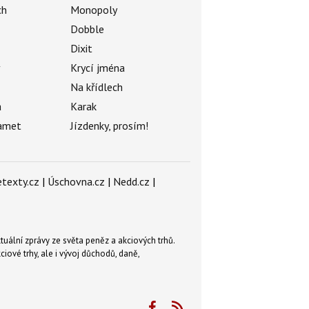
ch
Monopoly
Dobble
Dixit
ý
Krycí jména
Na křídlech
a
Karak
amet
Jízdenky, prosím!
texty.cz
|
Úschovna.cz
|
Nedd.cz
|
tuální zprávy ze světa peněz a akciových trhů.
ové trhy, ale i vývoj důchodů, daně,