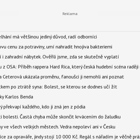
elhání má většinou jediný důvod, radí odborníci
vu cenu za potraviny, umí nahradit hnojiva bakteriemi
 i zahradní nábytek. Ověřili jsme, zda se skutečně vyplatí
 z OSA: Příběh rappera Hard Rica, který česká hudební scéna raději 
la Ceterová ukázala proměnu, fanoušci ji nemohli ani poznat
kem po ztrátě syna: Bolest, se kterou se dodnes učí žít
tky Karlos Benda
ý překvapí každého, kdo ji zná jen z pódia
ti bolesti. Častá chyba může skončit krvácením do žaludku
ahy ve všech velkých městech. Vedra nepoleví ani v Česku
íce za opraváře, jindy stojí 10 000 Kč. Regál s nářadím je věčně pr