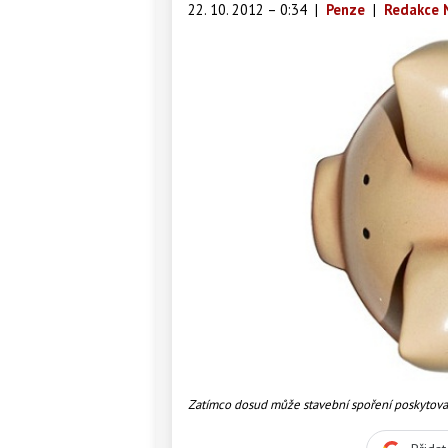
22. 10. 2012 – 0:34
|
Penze
|
Redakce 
Zatímco dosud může stavební spoření poskytovat 
poskytování stejné služby mohla licencovat jaká