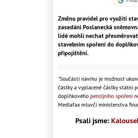
Přida
Změnu pravidel pro využití st
zasedání Poslanecká sněmovna.
lidé mohli nechat přesměrovat
stavebním spoření do doplňkov
připojištění.
"Součástí návrhu je možnost ukon
částky a vyplacené částky státní p
doplňkového
penzijního spoření
ne
Mediafax mluvčí ministerstva fina
Psali jsme:
Kalousek