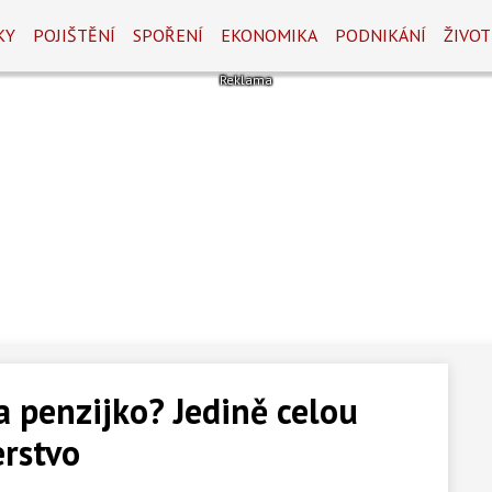
KY
POJIŠTĚNÍ
SPOŘENÍ
EKONOMIKA
PODNIKÁNÍ
ŽIVOT
a penzijko? Jedině celou
erstvo