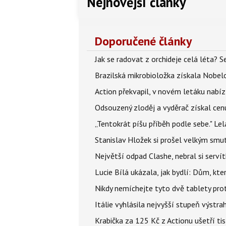
Nejnovější články
Doporučené články
Jak se radovat z orchideje celá léta? S
Brazilská mikrobioložka získala Nobelo
Action překvapil, v novém letáku nabízí
Odsouzený zloděj a vyděrač získal cenu
„Tentokrát píšu příběh podle sebe." Le
Stanislav Hložek si prošel velkým smut
Největší odpad Clashe, nebral si serví
Lucie Bílá ukázala, jak bydlí: Dům, kter
Nikdy nemíchejte tyto dvě tablety pro
Itálie vyhlásila nejvyšší stupeň výstr
Krabička za 125 Kč z Actionu ušetří tis