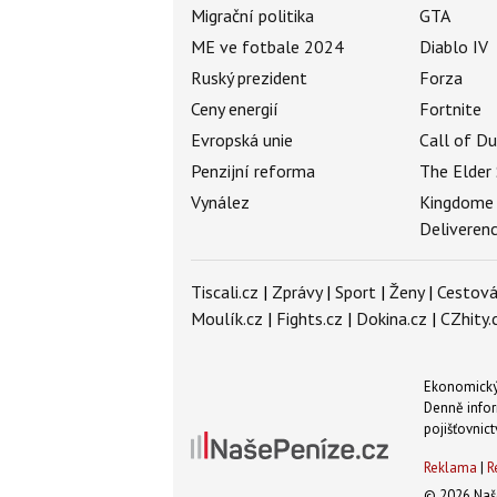
Migrační politika
GTA
ME ve fotbale 2024
Diablo IV
Ruský prezident
Forza
Ceny energií
Fortnite
Evropská unie
Call of D
Penzijní reforma
The Elder 
Vynález
Kingdome
Deliveren
Tiscali.cz
|
Zprávy
|
Sport
|
Ženy
|
Cestová
Moulík.cz
|
Fights.cz
|
Dokina.cz
|
CZhity.
Ekonomický 
Denně infor
pojišťovnict
Reklama
|
R
© 2026 Naše