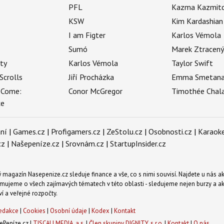
PFL
Kazma Kazmit
KSW
Kim Kardashian
I am Figter
Karlos Vémola
Sumó
Marek Ztracen
uty
Karlos Vémola
Taylor Swift
Scrolls
Jiří Procházka
Emma Smetan
 Come:
Conor McGregor
Timothée Chal
ce
ní
|
Games.cz
|
Profigamers.cz
|
ZeStolu.cz
|
Osobnosti.cz
|
Karaoke
cz
|
Našepeníze.cz
|
Srovnám.cz
|
StartupInsider.cz
magazín Nasepenize.cz sleduje finance a vše, co s nimi souvisí. Najdete u nás ak
mujeme o všech zajímavých tématech v této oblasti - sledujeme nejen burzy a akci
ví a veřejné rozpočty.
edakce
|
Cookies
|
Osobní údaje
|
Kodex
|
Kontakt
Peníze.cz |
TISCALI MEDIA, a.s.
|
Člen skupiny DIGNITY, s.r.o.
|
Kontakt
|
O nás