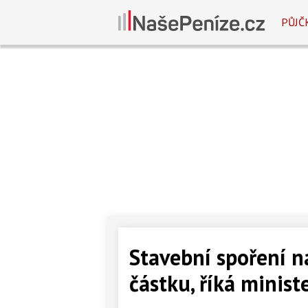
PŮJČ
Stavební spoření n
částku, říká minist