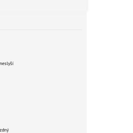
neslyší
ázdný