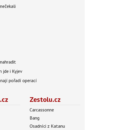
 nečekali
nahradit
 jde i Kyjev
znají pořadí operací
.cz
Zestolu.cz
Carcassonne
Bang
Osadníci z Katanu