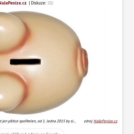
NašePeníze.cz
|
Diskuze:
jen pětice spořitelen, od 1. ledna 2015 by si
zdroj:
NašePeníze.cz
koli banka. Foto:SXC