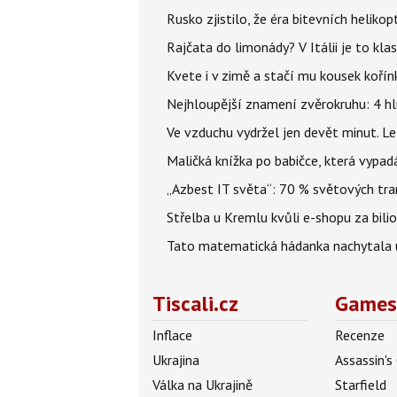
Rusko zjistilo, že éra bitevních helikopt
Rajčata do limonády? V Itálii je to klas
Kvete i v zimě a stačí mu kousek kořín
Nejhloupější znamení zvěrokruhu: 4 hl
Ve vzduchu vydržel jen devět minut. L
Maličká knížka po babičce, která vypad
„Azbest IT světa“: 70 % světových tra
Střelba u Kremlu kvůli e-shopu za bilio
Tato matematická hádanka nachytala už t
Tiscali.cz
Games
Inflace
Recenze
Ukrajina
Assassin's
Válka na Ukrajině
Starfield