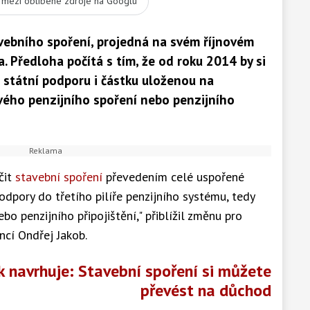
t mezi oblíbené zdroje na Googlu
avebního spoření, projedná na svém říjnovém
 Předloha počítá s tím, že od roku 2014 by si
 státní podporu i částku uloženou na
ého penzijního spoření nebo penzijního
čit
stavební spoření
převedením celé uspořené
odpory do třetího pilíře penzijního systému, tedy
bo penzijního připojištění," přiblížil změnu pro
ncí Ondřej Jakob.
 navrhuje: Stavební spoření si můžete
převést na důchod