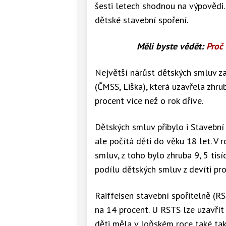
šesti letech shodnou na výpovědi
dětské stavební spoření.
Měli byste vědět:
Proč
Největší nárůst dětských smluv 
(ČMSS, Liška), která uzavřela zhru
procent více než o rok dříve.
Dětských smluv přibylo i Stavební 
ale počítá děti do věku 18 let. V 
smluv, z toho bylo zhruba 9, 5 tis
podílu dětských smluv z devíti pr
Raiffeisen stavební spořitelně (R
na 14 procent. U RSTS lze uzavřít
děti měla v loňském roce také tak