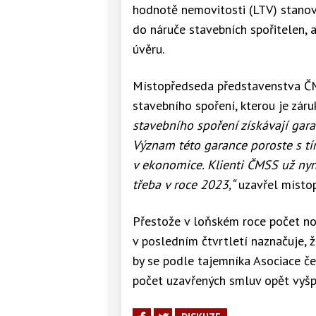
hodnotě nemovitosti (LTV) stanove
do náruče stavebních spořitelen, 
úvěru.
Místopředseda představenstva ČMS
stavebního spoření, kterou je zá
stavebního spoření získávají gara
Význam této garance poroste s tí
v ekonomice. Klienti ČMSS už nyn
třeba v roce 2023,“
uzavřel místo
Přestože v loňském roce počet no
v posledním čtvrtletí naznačuje, ž
by se podle tajemníka Asociace če
počet uzavřených smluv opět vyšp