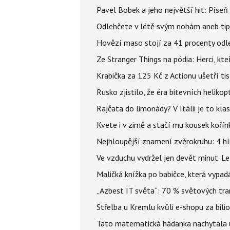
Pavel Bobek a jeho největší hit: Pís
Odlehčete v létě svým nohám aneb tip
Hovězí maso stojí za 41 procenty odle
Ze Stranger Things na pódia: Herci, kt
Krabička za 125 Kč z Actionu ušetří tis
Rusko zjistilo, že éra bitevních helikopt
Rajčata do limonády? V Itálii je to klas
Kvete i v zimě a stačí mu kousek kořín
Nejhloupější znamení zvěrokruhu: 4 hl
Ve vzduchu vydržel jen devět minut. L
Maličká knížka po babičce, která vypad
„Azbest IT světa“: 70 % světových tra
Střelba u Kremlu kvůli e-shopu za bilio
Tato matematická hádanka nachytala už t