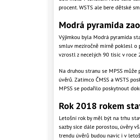
procent. WSTS ale bere dětské sm
Modrá pyramida zao
Výjimkou byla Modrá pyramida sta
smluv meziročně mírně poklesl o p
vzrostl z necelých 90 tisíc v roce
Na druhou stranu se MPSS může p
úvěrů. Zatímco ČMSS a WSTS posky
MPSS se podařilo poskytnout doko
Rok 2018 rokem sta
Letošní rok by měl být na trhu st
sazby sice dále porostou, úvěry v
trendu úvěrů budou navíc i v leto