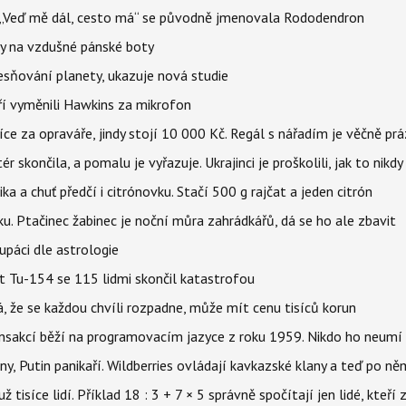
eň „Veď mě dál, cesto má“ se původně jmenovala Rododendron
y na vzdušné pánské boty
sňování planety, ukazuje nová studie
eří vyměnili Hawkins za mikrofon
íce za opraváře, jindy stojí 10 000 Kč. Regál s nářadím je věčně pr
ér skončila, a pomalu je vyřazuje. Ukrajinci je proškolili, jak to nikdy
ika a chuť předčí i citrónovku. Stačí 500 g rajčat a jeden citrón
ku. Ptačinec žabinec je noční můra zahrádkářů, dá se ho ale zbavit
upáci dle astrologie
et Tu-154 se 115 lidmi skončil katastrofou
á, že se každou chvíli rozpadne, může mít cenu tisíců korun
nsakcí běží na programovacím jazyce z roku 1959. Nikdo ho neumí 
ny, Putin panikaří. Wildberries ovládají kavkazské klany a teď po něm
isíce lidí. Příklad 18 : 3 + 7 × 5 správně spočítají jen lidé, kteří 