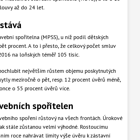
louvy až do 24 let.
stává
vební spořitelna (MPSS), u níž podíl dětských
ět procent. A to i přesto, že celkový počet smluv
 2016 na loňských téměř 105 tisíc.
ochlubit největším růstem objemu poskytnutých
tly meziročně o pět, resp. 12 procent úvěrů méně,
nce o 55 procent úvěrů více.
vebních spořitelen
avebního spoření růstový na všech frontách. Úrokové
šak stále zůstanou velmi výhodné. Rostoucímu
šním roce nahrávat limity výše úvěru k zástavní