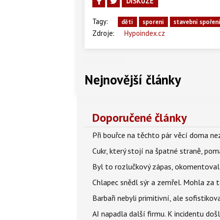
DISKUZE
Tagy:
děti
sporeni
stavební spořen
Zdroje:
Hypoindex.cz
Nejnovější články
Doporučené články
Při bouřce na těchto pár věcí doma ne
Cukr, který stojí na špatné straně, pom
Byl to rozlučkový zápas, okomentova
Chlapec snědl sýr a zemřel. Mohla za t
Barbaři nebyli primitivní, ale sofistikov
AI napadla další firmu. K incidentu doš