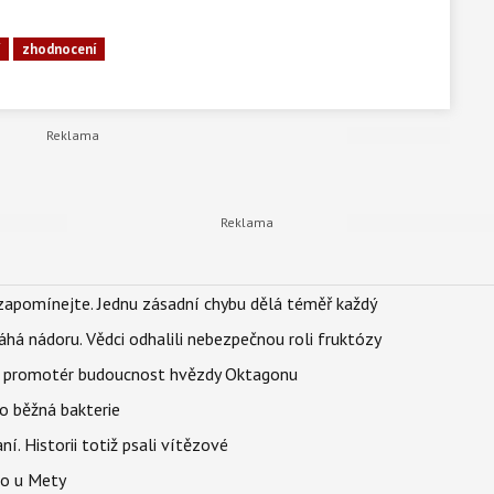
í
zhodnocení
zapomínejte. Jednu zásadní chybu dělá téměř každý
áhá nádoru. Vědci odhalili nebezpečnou roli fruktózy
l promotér budoucnost hvězdy Oktagonu
o běžná bakterie
aní. Historii totiž psali vítězové
lo u Mety