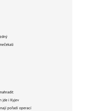
ázdný
 nečekali
nahradit
 jde i Kyjev
znají pořadí operací