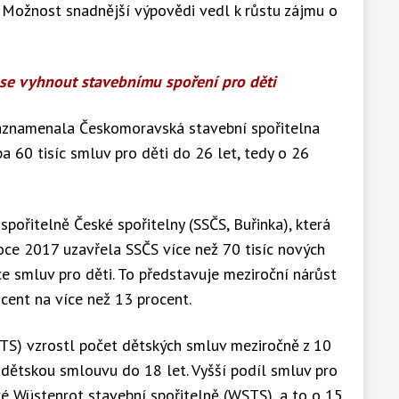
. Možnost snadnější výpovědi vedl k růstu zájmu o
 se vyhnout stavebnímu spoření pro děti
zaznamenala Českomoravská stavební spořitelna
ba 60 tisíc smluv pro děti do 26 let, tedy o 26
spořitelně České spořitelny (SSČS, Buřinka), která
roce 2017 uzavřela SSČS více než 70 tisíc nových
íce smluv pro děti. To představuje meziroční nárůst
ocent na více než 13 procent.
STS) vzrostl počet dětských smluv meziročně z 10
 dětskou smlouvu do 18 let. Vyšší podíl smluv pro
é Wüstenrot stavební spořitelně (WSTS), a to o 15