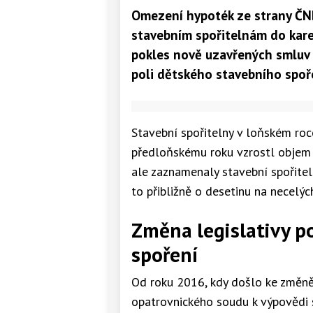
Omezení hypoték ze strany ČNB
stavebním spořitelnám do karet
pokles nově uzavřených smluv o
poli dětského stavebního spoř
Stavební spořitelny v loňském roce
předloňskému roku vzrostl objem 
ale zaznamenaly stavební spořitel
to přibližně o desetinu na necelých
Změna legislativy 
spoření
Od roku 2016, kdy došlo ke změně 
opatrovnického soudu k výpovědi 