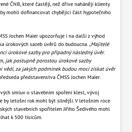
né ČNB, které častěji, než dříve nahánějí klienty
aby mohli dofinancovat chybějící část hypotečního
S Jochen Maier upozorňuje i na další z výhod
ruka úrokových sazeb úvěrů do budoucna.
„Majitelé
nci úrokové sazby pro případný následný úvěr.
m, jak postupně porostou úrokové sazby
í vědí, za jakých podmínek budou moci získat úvěr
předseda představenstva ČMSS Jochen Maier.
vých smluv o stavebním spoření klesl, vývoj
e by letošní rok mohl být silnější. V letošním roce
ských stavebních spořitelen Jiřího Šedivého mohl
lhat k 500 tisícům.