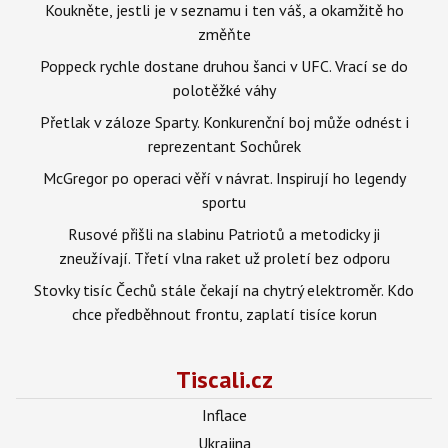
Koukněte, jestli je v seznamu i ten váš, a okamžitě ho
změňte
Poppeck rychle dostane druhou šanci v UFC. Vrací se do
polotěžké váhy
Přetlak v záloze Sparty. Konkurenční boj může odnést i
reprezentant Sochůrek
McGregor po operaci věří v návrat. Inspirují ho legendy
sportu
Rusové přišli na slabinu Patriotů a metodicky ji
zneužívají. Třetí vlna raket už proletí bez odporu
Stovky tisíc Čechů stále čekají na chytrý elektroměr. Kdo
chce předběhnout frontu, zaplatí tisíce korun
Tiscali.cz
Inflace
Ukrajina