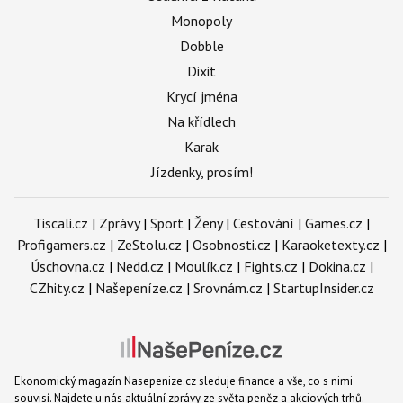
Monopoly
Dobble
Dixit
Krycí jména
Na křídlech
Karak
Jízdenky, prosím!
Tiscali.cz
|
Zprávy
|
Sport
|
Ženy
|
Cestování
|
Games.cz
|
Profigamers.cz
|
ZeStolu.cz
|
Osobnosti.cz
|
Karaoketexty.cz
|
Úschovna.cz
|
Nedd.cz
|
Moulík.cz
|
Fights.cz
|
Dokina.cz
|
CZhity.cz
|
Našepeníze.cz
|
Srovnám.cz
|
StartupInsider.cz
Ekonomický magazín Nasepenize.cz sleduje finance a vše, co s nimi
souvisí. Najdete u nás aktuální zprávy ze světa peněz a akciových trhů.