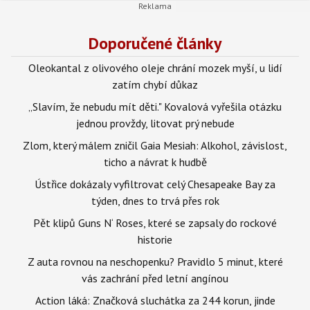
Doporučené články
Oleokantal z olivového oleje chrání mozek myší, u lidí
zatím chybí důkaz
„Slavím, že nebudu mít děti." Kovalová vyřešila otázku
jednou provždy, litovat prý nebude
Zlom, který málem zničil Gaia Mesiah: Alkohol, závislost,
ticho a návrat k hudbě
Ústřice dokázaly vyfiltrovat celý Chesapeake Bay za
týden, dnes to trvá přes rok
Pět klipů Guns N‘ Roses, které se zapsaly do rockové
historie
Z auta rovnou na neschopenku? Pravidlo 5 minut, které
vás zachrání před letní angínou
Action láká: Značková sluchátka za 244 korun, jinde