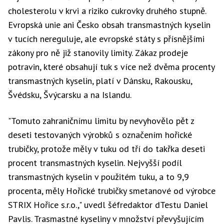
cholesterolu v krvi a riziko cukrovky druhého stupně.
Evropská unie ani Česko obsah transmastných kyselin
v tucích nereguluje, ale evropské státy s přísnějšími
zákony pro ně již stanovily limity. Zákaz prodeje
potravin, které obsahují tuk s více než dvěma procenty
transmastných kyselin, platí v Dánsku, Rakousku,
Švédsku, Švýcarsku a na Islandu.
"Tomuto zahraničnímu limitu by nevyhovělo pět z
deseti testovaných výrobků s označením hořické
trubičky, protože měly v tuku od tří do takřka deseti
procent transmastných kyselin. Nejvyšší podíl
transmastných kyselin v použitém tuku, a to 9,9
procenta, měly Hořické trubičky smetanové od výrobce
STRIX Hořice s.r.o.," uvedl šéfredaktor dTestu Daniel
Pavlis. Trasmastné kyseliny v množství převyšujícím