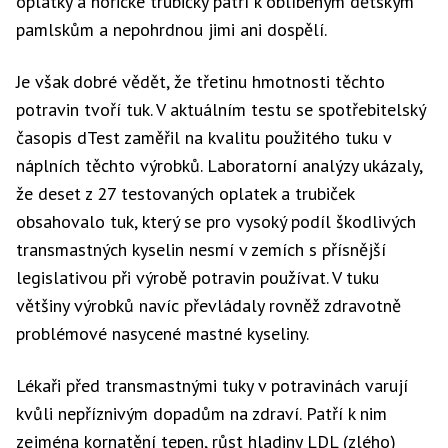
oplatky a hořické trubičky patří k oblíbeným dětským
pamlskům a nepohrdnou jimi ani dospělí.
Je však dobré vědět, že třetinu hmotnosti těchto
potravin tvoří tuk. V aktuálním testu se spotřebitelský
časopis dTest zaměřil na kvalitu použitého tuku v
náplních těchto výrobků. Laboratorní analýzy ukázaly,
že deset z 27 testovaných oplatek a trubiček
obsahovalo tuk, který se pro vysoký podíl škodlivých
transmastných kyselin nesmí v zemích s přísnější
legislativou při výrobě potravin používat. V tuku
většiny výrobků navíc převládaly rovněž zdravotně
problémové nasycené mastné kyseliny.
Lékaři před transmastnými tuky v potravinách varují
kvůli nepříznivým dopadům na zdraví. Patří k nim
zejména kornatění tepen, růst hladiny LDL (zlého)