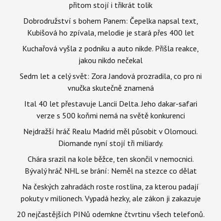
přitom stojí i třikrát tolik
Dobrodružství s bohem Panem: Čepelka napsal text,
Kubišová ho zpívala, melodie je stará přes 400 let
Kuchařová vyšla z podniku a auto nikde. Přišla reakce,
jakou nikdo nečekal
Sedm let a celý svět: Zora Jandová prozradila, co pro ni
vnučka skutečně znamená
Ital 40 let přestavuje Lancii Delta. Jeho dakar-safari
verze s 500 koňmi nemá na světě konkurenci
Nejdražší hráč Realu Madrid měl působit v Olomouci.
Diomande nyní stojí tři miliardy.
Chára srazil na kole běžce, ten skončil v nemocnici.
Bývalý hráč NHL se brání: Neměl na stezce co dělat
Na českých zahradách roste rostlina, za kterou padají
pokuty v milionech. Vypadá hezky, ale zákon ji zakazuje
20 nejčastějších PINů odemkne čtvrtinu všech telefonů.