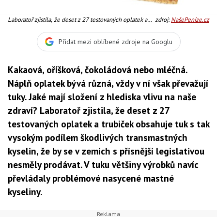
Laboratoř zjistila, že deset z 27 testovaných oplatek a
zdroj:
NašePeníze.cz
trubiček obsahuje tuk s tak vysokým podílem škodlivých
transmastných kyselin, že by se v zemích s přísnější
Přidat mezi oblíbené zdroje na Googlu
legislativou nesměly prodávat. Foto:SXC, Text:MED,
dTest
Kakaová, oříšková, čokoládová nebo mléčná.
Náplň oplatek bývá různá, vždy v ní však převažují
tuky. Jaké mají složení z hlediska vlivu na naše
zdraví? Laboratoř zjistila, že deset z 27
testovaných oplatek a trubiček obsahuje tuk s tak
vysokým podílem škodlivých transmastných
kyselin, že by se v zemích s přísnější legislativou
nesměly prodávat. V tuku většiny výrobků navíc
převládaly problémové nasycené mastné
kyseliny.