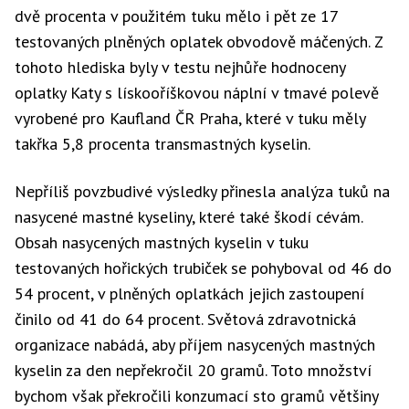
dvě procenta v použitém tuku mělo i pět ze 17
testovaných plněných oplatek obvodově máčených. Z
tohoto hlediska byly v testu nejhůře hodnoceny
oplatky Katy s lískooříškovou náplní v tmavé polevě
vyrobené pro Kaufland ČR Praha, které v tuku měly
takřka 5,8 procenta transmastných kyselin.
Nepříliš povzbudivé výsledky přinesla analýza tuků na
nasycené mastné kyseliny, které také škodí cévám.
Obsah nasycených mastných kyselin v tuku
testovaných hořických trubiček se pohyboval od 46 do
54 procent, v plněných oplatkách jejich zastoupení
činilo od 41 do 64 procent. Světová zdravotnická
organizace nabádá, aby příjem nasycených mastných
kyselin za den nepřekročil 20 gramů. Toto množství
bychom však překročili konzumací sto gramů většiny