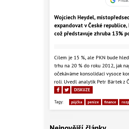
Přida
Wojciech Heydel, místopředsed
expandovat v České republice,
což představuje zhruba 13% po
Cílem je 15 %, ale PKN bude hledat
trhu na 20 % do roku 2012, jak na
očekáváme konsolidaci vysoce konk
roli. Uvedl analytik Petr Bártek z 
DISKUZE
Tagy:
půjčka
peníze
finance
roz
Nejnovější články