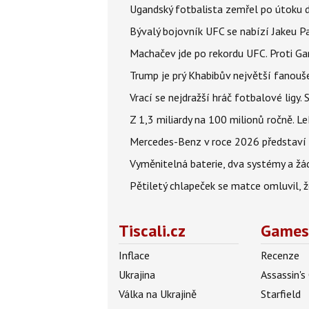
Ugandský fotbalista zemřel po útoku 
Bývalý bojovník UFC se nabízí Jakeu P
Machačev jde po rekordu UFC. Proti G
Trump je prý Khabibův největší fanouše
Vrací se nejdražší hráč fotbalové ligy.
Z 1,3 miliardy na 100 milionů ročně. 
Mercedes-Benz v roce 2026 představí 1
Vyměnitelná baterie, dva systémy a žádn
Pětiletý chlapeček se matce omluvil, že
Tiscali.cz
Games
Inflace
Recenze
Ukrajina
Assassin's
Válka na Ukrajině
Starfield