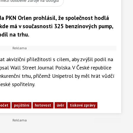
t mezi oblíbené zdroje na Googlu
a PKN Orlen prohlásil, že společnost hodlá
 kde má v současnosti 325 benzínových pump,
díl na trhu.
 akviziční příležitosti s cílem, aby zvýšil podíl na
psal Wall Street Journal Polska. V České republice
urenční trhu, přičemž Unipetrol by měl hrát vůdčí
České spořitelny.
počet
pojištění
hotovost
úvěr
tiskové zprávy