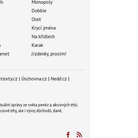
ch
Monopoly
Dobble
Dixit
ý
Krycí jména
Na křídlech
a
Karak
amet
Jízdenky, prosím!
texty.cz
|
Úschovna.cz
|
Nedd.cz
|
tuální zprávy ze světa peněz a akciových trhů.
ové trhy, ale i vývoj důchodů, daně,