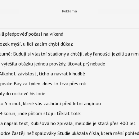
ili předpověď počasí na víkend
ozek myší, u lidí zatím chybí důkaz
urné: Budují si vlastní stadiony a chtějí, aby fanoušci jezdili za nim
 vyřešila otázku jednou provždy, litovat prý nebude
Alkohol, závislost, ticho a návrat k hudbě
apeake Bay za týden, dnes to trvá přes rok
ly do rockové historie
o 5 minut, které vás zachrání před letní angínou
orun, jinde přitom stojí i třikrát tolik
napsal text, Kubišová ho zpívala, melodie je stará přes 400 let
hodce častěji než spalováky. Studie ukázala čísla, která mění pohle