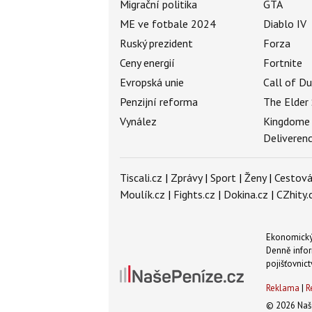
Migrační politika
GTA
ME ve fotbale 2024
Diablo IV
Ruský prezident
Forza
Ceny energií
Fortnite
Evropská unie
Call of D
Penzijní reforma
The Elder 
Vynález
Kingdome
Deliveren
Tiscali.cz
|
Zprávy
|
Sport
|
Ženy
|
Cestová
Moulík.cz
|
Fights.cz
|
Dokina.cz
|
CZhity.
Ekonomický 
Denně infor
pojišťovnict
Reklama
|
R
© 2026 Naše