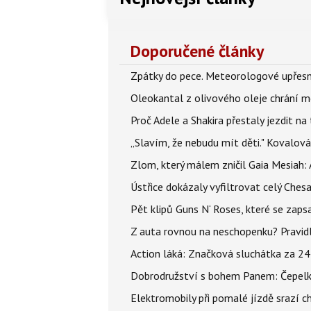
Doporučené články
Zpátky do pece. Meteorologové upřesn
Oleokantal z olivového oleje chrání m
Proč Adele a Shakira přestaly jezdit na t
„Slavím, že nebudu mít děti." Kovalová
Zlom, který málem zničil Gaia Mesiah: 
Ústřice dokázaly vyfiltrovat celý Ches
Pět klipů Guns N‘ Roses, které se zapsa
Z auta rovnou na neschopenku? Pravidl
Action láká: Značková sluchátka za 244 k
Dobrodružství s bohem Panem: Čepelka 
Elektromobily při pomalé jízdě srazí c