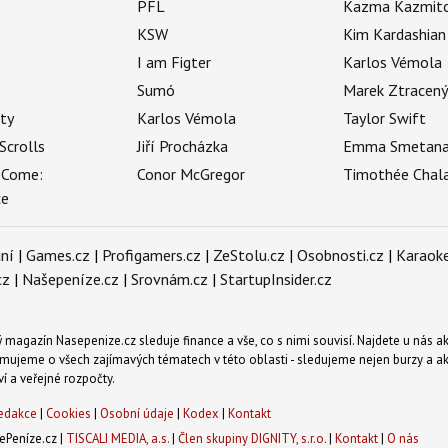
PFL
Kazma Kazmit
KSW
Kim Kardashian
I am Figter
Karlos Vémola
Sumó
Marek Ztracen
uty
Karlos Vémola
Taylor Swift
Scrolls
Jiří Procházka
Emma Smetan
 Come:
Conor McGregor
Timothée Chal
ce
ní
|
Games.cz
|
Profigamers.cz
|
ZeStolu.cz
|
Osobnosti.cz
|
Karaoke
cz
|
Našepeníze.cz
|
Srovnám.cz
|
StartupInsider.cz
magazín Nasepenize.cz sleduje finance a vše, co s nimi souvisí. Najdete u nás ak
mujeme o všech zajímavých tématech v této oblasti - sledujeme nejen burzy a akci
ví a veřejné rozpočty.
edakce
|
Cookies
|
Osobní údaje
|
Kodex
|
Kontakt
Peníze.cz |
TISCALI MEDIA, a.s.
|
Člen skupiny DIGNITY, s.r.o.
|
Kontakt
|
O nás