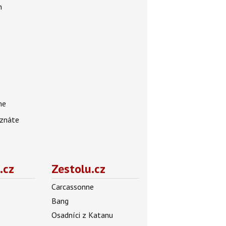
n
me
 znáte
.cz
Zestolu.cz
Carcassonne
Bang
Osadníci z Katanu