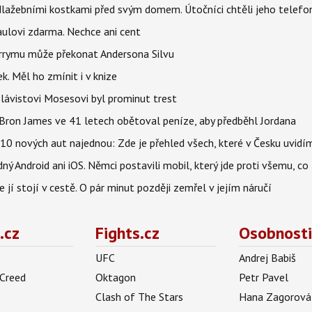
dlažebními kostkami před svým domem. Útočníci chtěli jeho telefo
aulovi zdarma. Nechce ani cent
arrymu může překonat Andersona Silvu
k. Měl ho zmínit i v knize
 Slávistovi Mosesovi byl prominut trest
LeBron James ve 41 letech obětoval peníze, aby předběhl Jordana
0 nových aut najednou: Zde je přehled všech, které v Česku uvidí
ý Android ani iOS. Němci postavili mobil, který jde proti všemu, co
 jí stojí v cestě. O pár minut později zemřel v jejím náručí
.cz
Fights.cz
Osobnosti
UFC
Andrej Babiš
 Creed
Oktagon
Petr Pavel
Clash of The Stars
Hana Zagorová