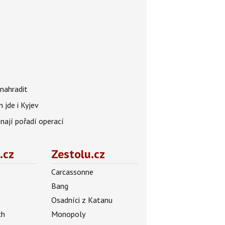
nahradit
 jde i Kyjev
znají pořadí operací
.cz
Zestolu.cz
Carcassonne
Bang
Osadníci z Katanu
ch
Monopoly