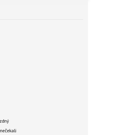
ázdný
 nečekali