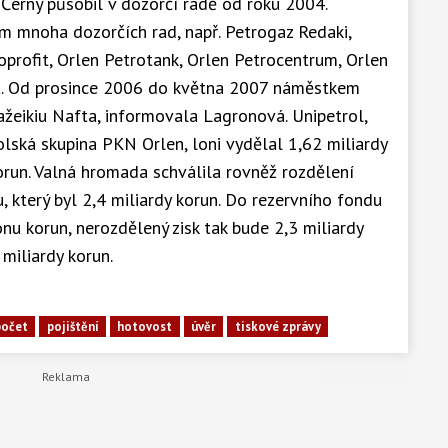
Černý působil v dozorčí radě od roku 2004.
m mnoha dozorčích rad, např. Petrogaz Redaki,
troprofit, Orlen Petrotank, Orlen Petrocentrum, Orlen
A. Od prosince 2006 do května 2007 náměstkem
ažeikiu Nafta, informovala Lagronová. Unipetrol,
lská skupina PKN Orlen, loni vydělal 1,62 miliardy
korun. Valná hromada schválila rovněž rozdělení
 který byl 2,4 miliardy korun. Do rezervního fondu
nu korun, nerozdělený zisk tak bude 2,3 miliardy
 miliardy korun.
počet
pojištění
hotovost
úvěr
tiskové zprávy