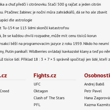
ika a chuť předčí i citrónovku. Stačí 500 g rajčat a jeden citrón
ku. Ptačinec žabinec je noční můra zahrádkářů, dá se ho ale zbavit
upáci dle astrologie
et Tu-154 se 115 lidmi skončil katastrofou
á, že se každou chvíli rozpadne, může mít cenu tisíců korun
nsakcí běží na programovacím jazyce z roku 1959. Nikdo ho neumí 
ny, Putin panikaří. Wildberries ovládají kavkazské klany a teď po něm
isíce lidí. Příklad 18 : 3 + 7 × 5 správně spočítají jen lidé, kteří 
.cz
Fights.cz
Osobnosti
UFC
Andrej Babiš
 Creed
Oktagon
Petr Pavel
Clash of The Stars
Hana Zagorová
PFL
Kazma Kazmit