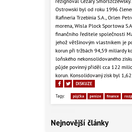
rezignoval Cezary Smorszczewsky. 
Ostrowski byl od roku 1996 člene
Rafineria Trzebinia S.A., Orlen Pe
morena, Wisla Plock Sportowa S.
finančního ředitele společnosti M
jehož většinovým vlastníkem je po
korun při tržbách 94,59 miliardy 
loňského nekonsolidovaného zisku,
půjde povinný příděl cca 122 milio
korun. Konsolidovaný zisk byl 1,62
DISKUZE
Tagy:
půjčka
peníze
finance
roz
Nejnovější články