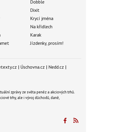
Dobble
Dixit
ý
Krycí jména
Na křídlech
a
Karak
amet
Jízdenky, prosím!
texty.cz
|
Úschovna.cz
|
Nedd.cz
|
tuální zprávy ze světa peněz a akciových trhů.
ové trhy, ale i vývoj důchodů, daně,