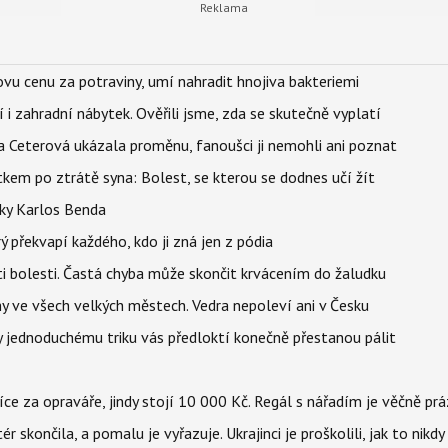
vu cenu za potraviny, umí nahradit hnojiva bakteriemi
 i zahradní nábytek. Ověřili jsme, zda se skutečně vyplatí
la Ceterová ukázala proměnu, fanoušci ji nemohli ani poznat
kem po ztrátě syna: Bolest, se kterou se dodnes učí žít
tky Karlos Benda
ý překvapí každého, kdo ji zná jen z pódia
ti bolesti. Častá chyba může skončit krvácením do žaludku
ahy ve všech velkých městech. Vedra nepoleví ani v Česku
íky jednoduchému triku vás předloktí konečně přestanou pálit
íce za opraváře, jindy stojí 10 000 Kč. Regál s nářadím je věčně pr
ér skončila, a pomalu je vyřazuje. Ukrajinci je proškolili, jak to nikdy