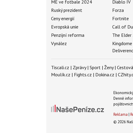
ME ve fotbale 2024
Diablo IV
Ruský prezident
Forza
Ceny energií
Fortnite
Evropská unie
Call of D
Penzijní reforma
The Elder 
Vynález
Kingdome
Deliveren
Tiscali.cz
|
Zprávy
|
Sport
|
Ženy
|
Cestová
Moulík.cz
|
Fights.cz
|
Dokina.cz
|
CZhity.
Ekonomický 
Denně infor
pojišťovnict
Reklama
|
R
© 2026 Naše