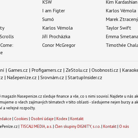
KSW
Kim Kardashian
I am Figter
Karlos Vémola
Sumó
Marek Ztracen
uty
Karlos Vémola
Taylor Swift
Scrolls
Jiří Procházka
Emma Smetan
 Come:
Conor McGregor
Timothée Chal
ce
ní
|
Games.cz
|
Profigamers.cz
|
ZeStolu.cz
|
Osobnosti.cz
|
Karaoke
cz
|
Našepeníze.cz
|
Srovnám.cz
|
StartupInsider.cz
magazín Nasepenize.cz sleduje finance a vše, co s nimi souvisí. Najdete u nás ak
mujeme o všech zajímavých tématech v této oblasti - sledujeme nejen burzy a akci
ví a veřejné rozpočty.
edakce
|
Cookies
|
Osobní údaje
|
Kodex
|
Kontakt
Peníze.cz |
TISCALI MEDIA, a.s.
|
Člen skupiny DIGNITY, s.r.o.
|
Kontakt
|
O nás