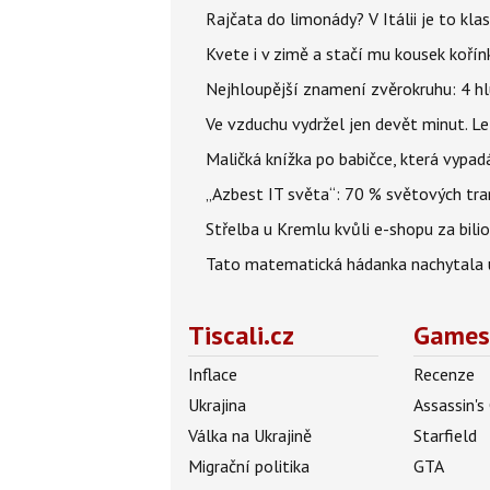
Rajčata do limonády? V Itálii je to klas
Kvete i v zimě a stačí mu kousek kořín
Nejhloupější znamení zvěrokruhu: 4 hl
Ve vzduchu vydržel jen devět minut. L
Maličká knížka po babičce, která vypad
„Azbest IT světa“: 70 % světových tra
Střelba u Kremlu kvůli e-shopu za bilio
Tato matematická hádanka nachytala už t
Tiscali.cz
Games
Inflace
Recenze
Ukrajina
Assassin's
Válka na Ukrajině
Starfield
Migrační politika
GTA