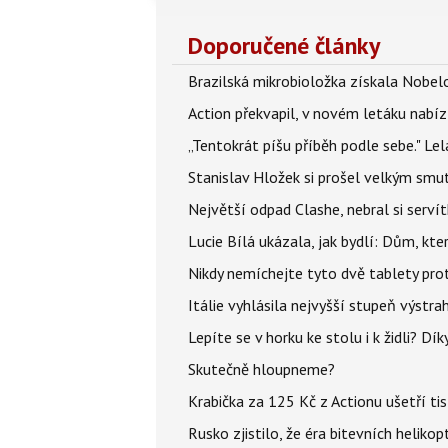
Doporučené články
Brazilská mikrobioložka získala Nobelo
Action překvapil, v novém letáku nabízí
„Tentokrát píšu příběh podle sebe." Le
Stanislav Hložek si prošel velkým smut
Největší odpad Clashe, nebral si serví
Lucie Bílá ukázala, jak bydlí: Dům, kter
Nikdy nemíchejte tyto dvě tablety pro
Itálie vyhlásila nejvyšší stupeň výstr
Lepíte se v horku ke stolu i k židli? D
Skutečně hloupneme?
Krabička za 125 Kč z Actionu ušetří tis
Rusko zjistilo, že éra bitevních helikopt