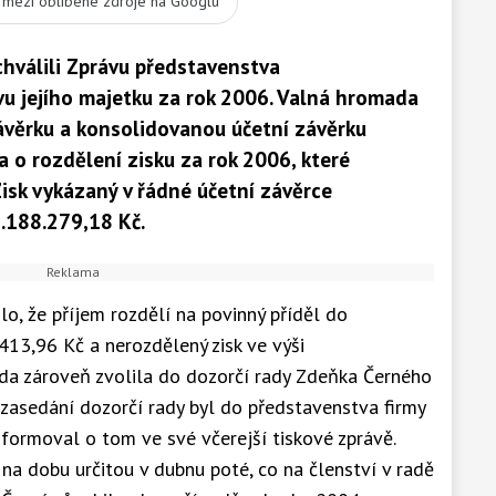
t mezi oblíbené zdroje na Googlu
chválili Zprávu představenstva
vu jejího majetku za rok 2006. Valná hromada
závěrku a konsolidovanou účetní závěrku
a o rozdělení zisku za rok 2006, které
isk vykázaný v řádné účetní závěrce
2.188.279,18 Kč.
lo, že příjem rozdělí na povinný příděl do
413,96 Kč a nerozdělený zisk ve výši
da zároveň zvolila do dozorčí rady Zdeňka Černého
zasedání dozorčí rady byl do představenstva firmy
nformoval o tom ve své včerejší tiskové zprávě.
 na dobu určitou v dubnu poté, co na členství v radě