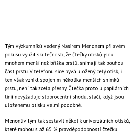
Tým výzkumníků vedený Nasirem Menonem při svém
pokusu využil skutečnosti, že čtečky otisků jsou
mnohem menší než bříška prstů, snímají tak pouhou
část prstu. V telefonu sice bývá uložený celý otisk, i
ten však vznikl spojením několika menších snímků
prstu, není tak zcela přesný. Čtečka proto u papilárních
linií nevyžaduje stoprocentní shodu, stačí, když jsou
uloženému otisku velmi podobné.
Menonův tým tak sestavil několik univerzálních otisků,
které mohou s až 65 % pravděpodobností čtečku