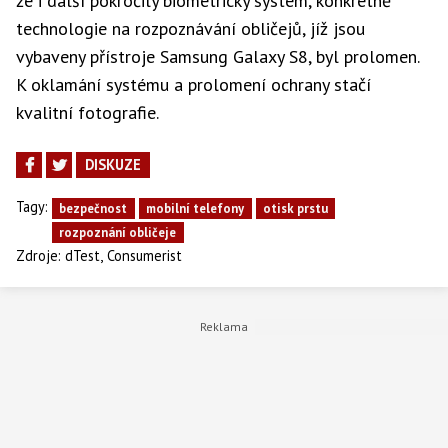
že i další pokročilý biometrický systém, konkrétně
technologie na rozpoznávání obličejů, jíž jsou
vybaveny přístroje Samsung Galaxy S8, byl prolomen.
K oklamání systému a prolomení ochrany stačí
kvalitní fotografie.
DISKUZE
Tagy:
bezpečnost
mobilní telefony
otisk prstu
rozpoznání obličeje
,
Zdroje:
dTest
Consumerist