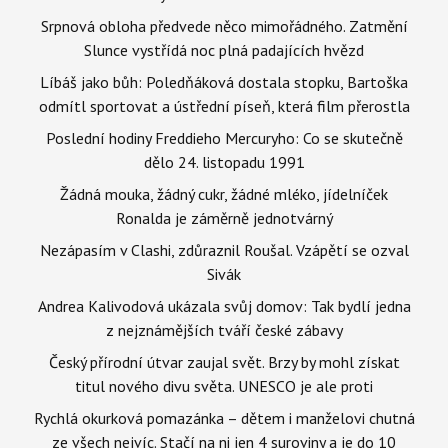
Srpnová obloha předvede něco mimořádného. Zatmění
Slunce vystřídá noc plná padajících hvězd
Líbáš jako bůh: Poledňáková dostala stopku, Bartoška
odmítl sportovat a ústřední píseň, která film přerostla
Poslední hodiny Freddieho Mercuryho: Co se skutečně
dělo 24. listopadu 1991
Žádná mouka, žádný cukr, žádné mléko, jídelníček
Ronalda je záměrně jednotvárný
Nezápasím v Clashi, zdůraznil Roušal. Vzápětí se ozval
Sivák
Andrea Kalivodová ukázala svůj domov: Tak bydlí jedna
z nejznámějších tváří české zábavy
Český přírodní útvar zaujal svět. Brzy by mohl získat
titul nového divu světa. UNESCO je ale proti
Rychlá okurková pomazánka – dětem i manželovi chutná
ze všech nejvíc. Stačí na ni jen 4 suroviny a je do 10