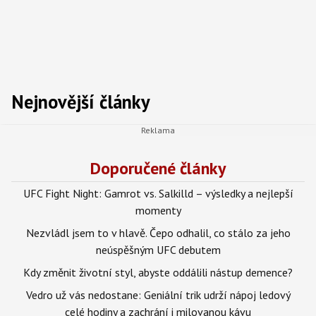
Nejnovější články
Doporučené články
UFC Fight Night: Gamrot vs. Salkilld – výsledky a nejlepší
momenty
Nezvládl jsem to v hlavě. Čepo odhalil, co stálo za jeho
neúspěšným UFC debutem
Kdy změnit životní styl, abyste oddálili nástup demence?
Vedro už vás nedostane: Geniální trik udrží nápoj ledový
celé hodiny a zachrání i milovanou kávu