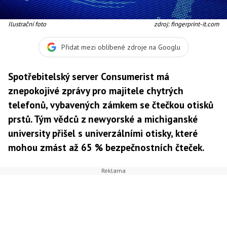
Ilustrační foto
zdroj: fingerprint-it.com
Přidat mezi oblíbené zdroje na Googlu
Spotřebitelský server Consumerist má
znepokojivé zprávy pro majitele chytrých
telefonů, vybavených zámkem se čtečkou otisků
prstů. Tým vědců z newyorské a michiganské
university přišel s univerzálními otisky, které
mohou zmást až 65 % bezpečnostních čteček.