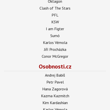
Oktagon
Clash of The Stars
PFL
KSW
I am Figter
Sumó
Karlos Vémola
Jiří Procházka
Conor McGregor
Osobnosti.cz
Andrej Babiš
Petr Pavel
Hana Zagorová
Kazma Kazmitch
Kim Kardashian
Karlos Vémola