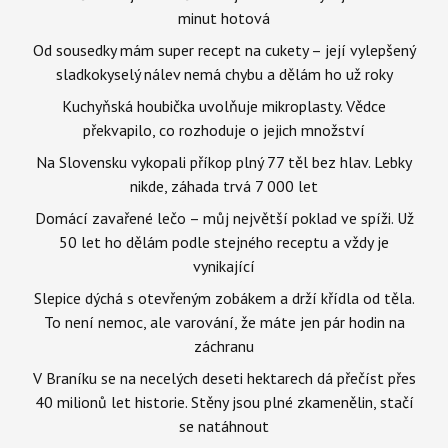
minut hotová
Od sousedky mám super recept na cukety – její vylepšený
sladkokyselý nálev nemá chybu a dělám ho už roky
Kuchyňská houbička uvolňuje mikroplasty. Vědce
překvapilo, co rozhoduje o jejich množství
Na Slovensku vykopali příkop plný 77 těl bez hlav. Lebky
nikde, záhada trvá 7 000 let
Domácí zavařené lečo – můj největší poklad ve spíži. Už
50 let ho dělám podle stejného receptu a vždy je
vynikající
Slepice dýchá s otevřeným zobákem a drží křídla od těla.
To není nemoc, ale varování, že máte jen pár hodin na
záchranu
V Braníku se na necelých deseti hektarech dá přečíst přes
40 milionů let historie. Stěny jsou plné zkamenělin, stačí
se natáhnout