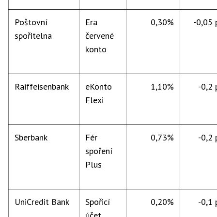
Poštovní
Era
0,30%
-0,05 p
spořitelna
červené
konto
Raiffeisenbank
eKonto
1,10%
-0,2 p
Flexi
Sberbank
Fér
0,73%
-0,2 p
spoření
Plus
UniCredit Bank
Spořicí
0,20%
-0,1 p
účet