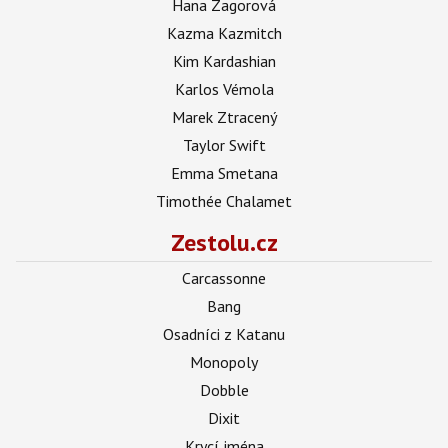
Hana Zagorová
Kazma Kazmitch
Kim Kardashian
Karlos Vémola
Marek Ztracený
Taylor Swift
Emma Smetana
Timothée Chalamet
Zestolu.cz
Carcassonne
Bang
Osadníci z Katanu
Monopoly
Dobble
Dixit
Krycí jména