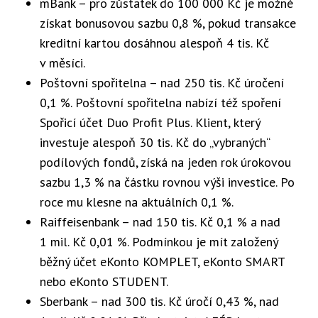
mBank – pro zůstatek do 100 000 Kč je možné
získat bonusovou sazbu 0,8 %, pokud transakce
kreditní kartou dosáhnou alespoň 4 tis. Kč
v měsíci.
Poštovní spořitelna – nad 250 tis. Kč úročení
0,1 %. Poštovní spořitelna nabízí též spoření
Spořicí účet Duo Profit Plus. Klient, který
investuje alespoň 30 tis. Kč do „vybraných“
podílových fondů, získá na jeden rok úrokovou
sazbu 1,3 % na částku rovnou výši investice. Po
roce mu klesne na aktuálních 0,1 %.
Raiffeisenbank – nad 150 tis. Kč 0,1 % a nad
1 mil. Kč 0,01 %. Podmínkou je mít založený
běžný účet eKonto KOMPLET, eKonto SMART
nebo eKonto STUDENT.
Sberbank – nad 300 tis. Kč úročí 0,43 %, nad