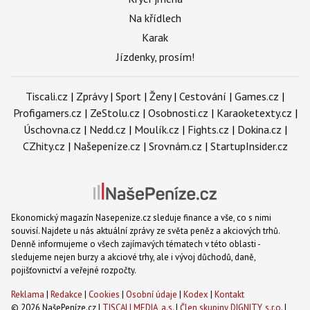
Na křídlech
Karak
Jízdenky, prosím!
Tiscali.cz
|
Zprávy
|
Sport
|
Ženy
|
Cestování
|
Games.cz
|
Profigamers.cz
|
ZeStolu.cz
|
Osobnosti.cz
|
Karaoketexty.cz
|
Úschovna.cz
|
Nedd.cz
|
Moulík.cz
|
Fights.cz
|
Dokina.cz
|
CZhity.cz
|
Našepeníze.cz
|
Srovnám.cz
|
StartupInsider.cz
Ekonomický magazín Nasepenize.cz sleduje finance a vše, co s nimi
souvisí. Najdete u nás aktuální zprávy ze světa peněz a akciových trhů.
Denně informujeme o všech zajímavých tématech v této oblasti -
sledujeme nejen burzy a akciové trhy, ale i vývoj důchodů, daně,
pojišťovnictví a veřejné rozpočty.
Reklama
|
Redakce
|
Cookies
|
Osobní údaje
|
Kodex
|
Kontakt
© 2026 NašePeníze.cz |
TISCALI MEDIA, a.s.
|
Člen skupiny DIGNITY, s.r.o.
|