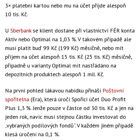
3× platební kartou nebo mu na účet přijde alespoň
10 tis. Kč.
U
Sberbank
se klient dostane při vlastnictví FÉR konta
Aktiv nebo Optimal na 1,03 %. V takovém případě ale
musí platit buď 99 Kč (199 Kč) měsíčně, nebo mít
příjem na účet alespoň 15 tis. Kč (25 tis. Kč) měsíčně,
případně u varianty Optimal mít nastřádáno na
depozitních produktech alespoň 1 mil. Kč.
Na první pohled lákavou nabídku přináší
Poštovní
spořitelna
(Era), která úročí Spořicí účet Duo Profit
Plus 1,3 %. Jenže pouze v částce od 30 tis. Kč a jen na
jeden rok, navíc musí stejnou částku investovat do
„vybraných podílových fondů“. V každém jiném případě
klesá úročení na 0,1 %.