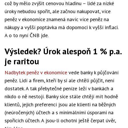
což by mělo zvýšit cenovou hladinu – lidé za nízké
úroky nebudou spořit, ale začnou nakupovat, více
peněz v ekonomice znamená navíc více peněz na
nákupy a vyšší poptávka má dopomoci k vyšší inflaci.
A o to nyní ČNB jde.
Výsledek? Úrok alespoň 1 % p.a.
je raritou
Nadbytek peněz v ekonomice
vede banky k půjčování
peněz. Lidí a firem, kteří by si ale chtěli půjčit, není
dostatek. A tak přebytečné peníze leží v bankách a
nikdo o ně nestojí. Banky sice stále chtějí mít hodně
klientů, jejich preferencí jsou ale klienti na běžných
(neúročených) účtech a s minimálními úsporami na
spořicích účtech. A jsou-li ochotni ještě čerpat úvěr,