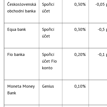
Československá
Spořicí
0,30%
-0,05 p
obchodní banka
účet
Equa bank
Spořicí
0,30%
-0,5 p
účet
Fio banka
Spořicí
0,20%
-0,1 p
účet Fio
konto
Moneta Money
Genius
0,10%
Bank