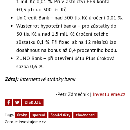
1 mil. Kč 0,01 %. Při vlastnictví FÉR konta
+0,3 p.b. do 300 tis. Kč.
UniCredit Bank – nad 500 tis. Kč úročení 0,01 %.
Wüstenrot hypoteční banka – pro zůstatky do
30 tis. Kč a nad 1,5 mil. Kč úročení celého
zůstatku 0,1 %. Při fixaci až na 12 měsíců lze
dosáhnout na bonus až 0,4 procentního bodu.
ZUNO Bank – při otevření účtu Plus úroková
sazba 0,6 %.
Zdroj:
Internetové stránky bank
-Petr Zámečník |
Investujeme.cz
DISKUZE
Tagy:
úroky
sporeni
Spořicí účty
zhodnocení
Zdroje:
investujeme.cz