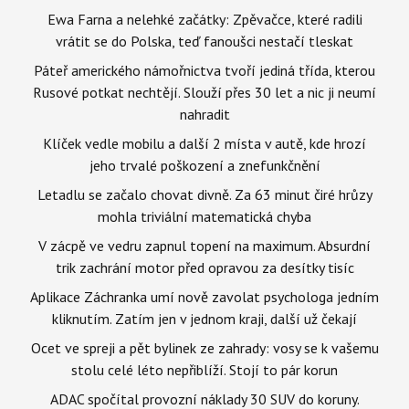
Ewa Farna a nelehké začátky: Zpěvačce, které radili
vrátit se do Polska, teď fanoušci nestačí tleskat
Páteř amerického námořnictva tvoří jediná třída, kterou
Rusové potkat nechtějí. Slouží přes 30 let a nic ji neumí
nahradit
Klíček vedle mobilu a další 2 místa v autě, kde hrozí
jeho trvalé poškození a znefunkčnění
Letadlu se začalo chovat divně. Za 63 minut čiré hrůzy
mohla triviální matematická chyba
V zácpě ve vedru zapnul topení na maximum. Absurdní
trik zachrání motor před opravou za desítky tisíc
Aplikace Záchranka umí nově zavolat psychologa jedním
kliknutím. Zatím jen v jednom kraji, další už čekají
Ocet ve spreji a pět bylinek ze zahrady: vosy se k vašemu
stolu celé léto nepřiblíží. Stojí to pár korun
ADAC spočítal provozní náklady 30 SUV do koruny.