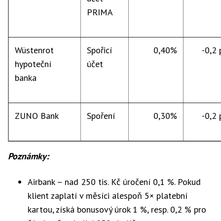
PRIMA
Wüstenrot
Spořicí
0,40%
-0,2 p
hypoteční
účet
banka
ZUNO Bank
Spoření
0,30%
-0,2 p
Poznámky:
Airbank – nad 250 tis. Kč úročení 0,1 %. Pokud
klient zaplatí v měsíci alespoň 5× platební
kartou, získá bonusový úrok 1 %, resp. 0,2 % pro