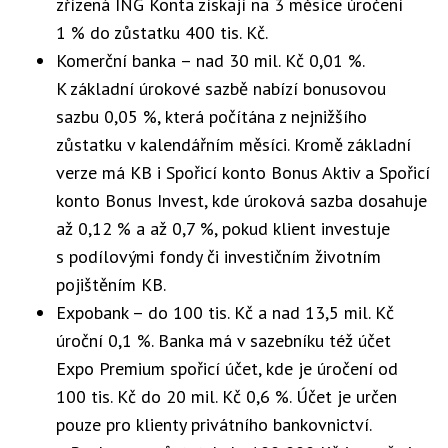
zřízená ING Konta získají na 3 měsíce úročení
1 % do zůstatku 400 tis. Kč.
Komerční banka – nad 30 mil. Kč 0,01 %.
K základní úrokové sazbě nabízí bonusovou
sazbu 0,05 %, která počítána z nejnižšího
zůstatku v kalendářním měsíci. Kromě základní
verze má KB i Spořicí konto Bonus Aktiv a Spořicí
konto Bonus Invest, kde úroková sazba dosahuje
až 0,12 % a až 0,7 %, pokud klient investuje
s podílovými fondy či investičním životním
pojištěním KB.
Expobank – do 100 tis. Kč a nad 13,5 mil. Kč
úroční 0,1 %. Banka má v sazebníku též účet
Expo Premium spořicí účet, kde je úročení od
100 tis. Kč do 20 mil. Kč 0,6 %. Účet je určen
pouze pro klienty privátního bankovnictví.