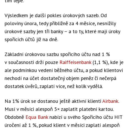
tím lépe.
Výsledkem je další pokles úrokových sazeb. Od
poloviny února, tedy přibližně za 4 měsíce, nesnížily
úrokové sazby jen tři banky – a to ty, které mají úroky
spořicích účtů již na dně.
Základní úrokovou sazbu spořicího účtu nad 1 %
v současnosti drží pouze
Raiffeisenbank
(1,1 %), kde je
ale podmínkou vedení běžného účtu, a pokud klientovi
nechodí na účet dostatečný objem peněz či nečerpá
dostatek úvěrů, zaplatí více, než kolik vydělá.
Na 1% úrok se dostanou ještě aktivní klienti
Airbank
.
Musí v měsíci alespoň 5× zaplatit platební kartou.
Obdobně
Equa Bank
nabízí u svého Spořicího účtu HIT
úročení až 1 %, pokud klient v měsíci zaplatí alespoň