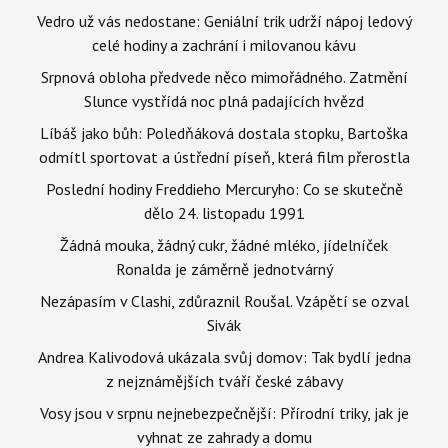
Vedro už vás nedostane: Geniální trik udrží nápoj ledový
celé hodiny a zachrání i milovanou kávu
Srpnová obloha předvede něco mimořádného. Zatmění
Slunce vystřídá noc plná padajících hvězd
Líbáš jako bůh: Poledňáková dostala stopku, Bartoška
odmítl sportovat a ústřední píseň, která film přerostla
Poslední hodiny Freddieho Mercuryho: Co se skutečně
dělo 24. listopadu 1991
Žádná mouka, žádný cukr, žádné mléko, jídelníček
Ronalda je záměrně jednotvárný
Nezápasím v Clashi, zdůraznil Roušal. Vzápětí se ozval
Sivák
Andrea Kalivodová ukázala svůj domov: Tak bydlí jedna
z nejznámějších tváří české zábavy
Vosy jsou v srpnu nejnebezpečnější: Přírodní triky, jak je
vyhnat ze zahrady a domu