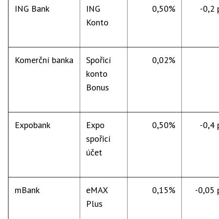
ING Bank
ING
0,50%
-0,2 p
Konto
Komerční banka
Spořicí
0,02%
konto
Bonus
Expobank
Expo
0,50%
-0,4 p
spořicí
účet
mBank
eMAX
0,15%
-0,05 p
Plus