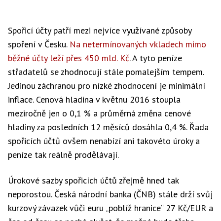
Spořicí účty patří mezi nejvíce využívané způsoby
spoření v Česku.
Na netermínovaných vkladech mimo
běžné účty leží přes 450 mld. Kč
. A tyto peníze
střadatelů se zhodnocují stále pomalejším tempem.
Jedinou záchranou pro nízké zhodnocení je minimální
inflace. Cenová hladina v květnu 2016 stoupla
meziročně jen o 0,1 % a průměrná změna cenové
hladiny za posledních 12 měsíců dosáhla 0,4 %. Řada
spořicích účtů ovšem nenabízí ani takovéto úroky a
peníze tak reálně prodělávají.
Úrokové sazby spořicích účtů zřejmě hned tak
neporostou. Česká národní banka (ČNB) stále drží svůj
kurzový závazek vůči euru „poblíž hranice“ 27 Kč/EUR a