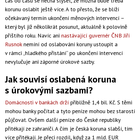
čas od času se nechá slyšet, že možná bude třeba
korunu oslabit ještě více. A to přesto, že se blíží
očekávaný termín ukončení měnových intervencí –
který byl již několikrát posunut, aktuálně k polovině
příštího roku. Navíc ani
nastávající guvernér ČNB Jiří
Rusnok
nemíní od oslabování koruny ustoupit a
v rámci „hladkého přistání“ po ukončení intervencí
nevylučuje ani záporné úrokové sazby.
Jak souvisí oslabená koruna
s úrokovými sazbami?
Domácnosti v bankách drží
přibližně 1,4 bil. Kč. S těmi
mohou banky počítat a tyto peníze mohou bez starostí
půjčovat. Ovšem další peníze do České republiky
přitékají ze zahraničí. A čím je česká koruna slabší, tím
více přitékají. Je přeci rozdíl, když za 1 mld. EUR