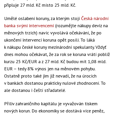
připluje 27 mld. Kč místo 25 mld. Kč.
Umělé oslabení koruny, za kterým stojí
Česká národní
banka svými intervencemi
(rozumějte nákupy deviz na
měnových trzích) navíc vyvolává očekávání, že po
ukončení intervencí koruna opět posílí. To láká
k nákupu české koruny mezinárodní spekulanty. Vždyť
dnes mohou očekávat, že za rok se koruna vrátí poblíž
kurzu 25 Kč/EUR a z 27 mld. Kč budou mít 1,08 mld.
EUR – tedy 8% výnos jen na měnovém pohybu.
Ostatně proto také jim již nevadí, že na úrocích
v bankách dostanou prakticky nulové zhodnocení. To
ale dostanou i čeští střadatelé.
Příliv zahraničního kapitálu je vyvažován tiskem
nových korun. Do ekonomiky se dostává více peněz,