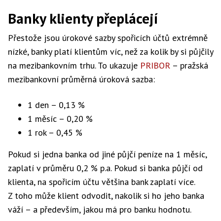
Banky klienty přeplácejí
Přestože jsou úrokové sazby spořicích účtů extrémně
nízké, banky platí klientům víc, než za kolik by si půjčily
na mezibankovním trhu. To ukazuje
PRIBOR
– pražská
mezibankovní průměrná úroková sazba:
1 den – 0,13 %
1 měsíc – 0,20 %
1 rok – 0,45 %
Pokud si jedna banka od jiné půjčí peníze na 1 měsíc,
zaplatí v průměru 0,2 % p.a. Pokud si banka půjčí od
klienta, na spořicím účtu většina bank zaplatí více.
Z toho může klient odvodit, nakolik si ho jeho banka
váží – a především, jakou má pro banku hodnotu.