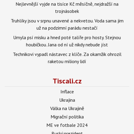
Nejlevnější vyjde na tisíce Kč měsíčně, nejdražší na
trojnásobek
Truhlíky jsou v srpnu unavené a nekvetou. Voda sama jim
už na podzimní parádu nestačí
Umyla psí misku a hned poté talíře pro hosty. Stejnou
houbičkou. Jana od ní už nikdy nebude jíst
Technikovi vypadl nástavec z klíče. Za okamžik ohrozil
raketou miliony lidí
Tiscali.cz
Inflace
Ukrajina
Válka na Ukrajině
Migrační politika
ME ve fotbale 2024
Ruský prezident