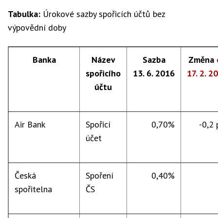
Tabulka:
Úrokové sazby spořicích účtů bez
výpovědní doby
Banka
Název
Sazba
Změna
spořicího
13. 6. 2016
17. 2. 2
účtu
Air Bank
Spořicí
0,70%
-0,2 p
účet
Česká
Spoření
0,40%
spořitelna
ČS