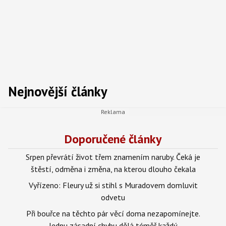
Nejnovější články
Doporučené články
Srpen převrátí život třem znamením naruby. Čeká je
štěstí, odměna i změna, na kterou dlouho čekala
Vyřízeno: Fleury už si stihl s Muradovem domluvit
odvetu
Při bouřce na těchto pár věcí doma nezapomínejte.
Jednu zásadní chybu dělá téměř každý