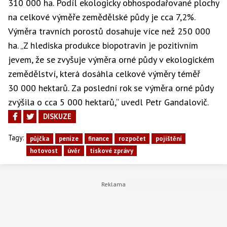
310 000 ha. Podíl ekologicky obhospodařované plochy
na celkové výměře zemědělské půdy je cca 7,2%.
Výměra travních porostů dosahuje více než 250 000
ha. „Z hlediska produkce biopotravin je pozitivním
jevem, že se zvyšuje výměra orné půdy v ekologickém
zemědělství, která dosáhla celkové výměry téměř
30 000 hektarů. Za poslední rok se výměra orné půdy
zvýšila o cca 5 000 hektarů,“ uvedl Petr Gandalovič.
DISKUZE
Tagy:
půjčka
peníze
finance
rozpočet
pojištění
hotovost
úvěr
tiskové zprávy