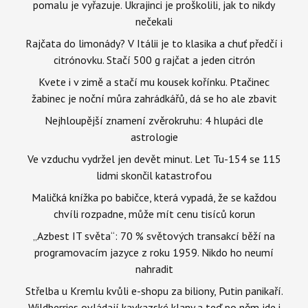
pomalu je vyřazuje. Ukrajinci je proškolili, jak to nikdy
nečekali
Rajčata do limonády? V Itálii je to klasika a chuť předčí i
citrónovku. Stačí 500 g rajčat a jeden citrón
Kvete i v zimě a stačí mu kousek kořínku. Ptačinec
žabinec je noční můra zahrádkářů, dá se ho ale zbavit
Nejhloupější znamení zvěrokruhu: 4 hlupáci dle
astrologie
Ve vzduchu vydržel jen devět minut. Let Tu-154 se 115
lidmi skončil katastrofou
Maličká knížka po babičce, která vypadá, že se každou
chvíli rozpadne, může mít cenu tisíců korun
„Azbest IT světa“: 70 % světových transakcí běží na
programovacím jazyce z roku 1959. Nikdo ho neumí
nahradit
Střelba u Kremlu kvůli e-shopu za biliony, Putin panikaří.
Wildberries ovládají kavkazské klany a teď po něm jde i