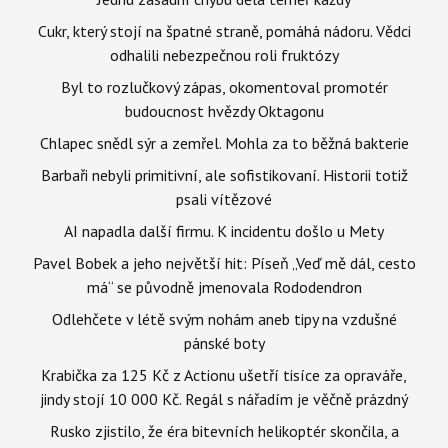
Cukr, který stojí na špatné straně, pomáhá nádoru. Vědci
odhalili nebezpečnou roli fruktózy
Byl to rozlučkový zápas, okomentoval promotér
budoucnost hvězdy Oktagonu
Chlapec snědl sýr a zemřel. Mohla za to běžná bakterie
Barbaři nebyli primitivní, ale sofistikovaní. Historii totiž
psali vítězové
AI napadla další firmu. K incidentu došlo u Mety
Pavel Bobek a jeho největší hit: Píseň „Veď mě dál, cesto
má“ se původně jmenovala Rododendron
Odlehčete v létě svým nohám aneb tipy na vzdušné
pánské boty
Krabička za 125 Kč z Actionu ušetří tisíce za opraváře,
jindy stojí 10 000 Kč. Regál s nářadím je věčně prázdný
Rusko zjistilo, že éra bitevních helikoptér skončila, a