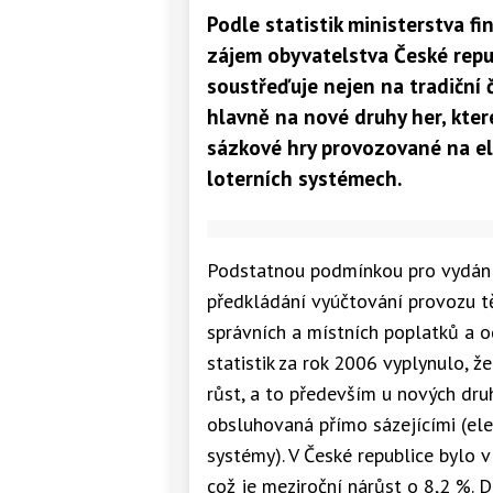
Podle statistik ministerstva f
zájem obyvatelstva České repub
soustřeďuje nejen na tradiční č
hlavně na nové druhy her, které
sázkové hry provozované na el
loterních systémech.
Podstatnou podmínkou pro vydání 
předkládání vyúčtování provozu t
správních a místních poplatků a o
statistik za rok 2006 vyplynulo, ž
růst, a to především u nových druh
obsluhovaná přímo sázejícími (elek
systémy). V České republice bylo 
což je meziroční nárůst o 8,2 %. 