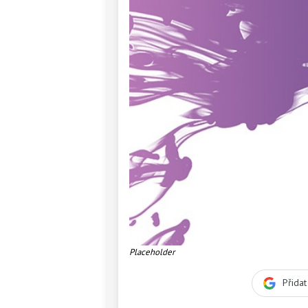
Placeholder
Přida