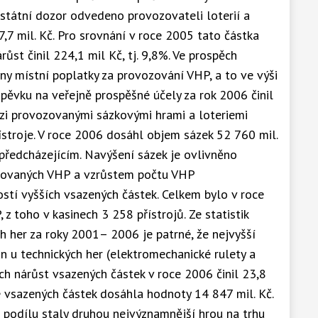
státní dozor odvedeno provozovateli loterií a
,7 mil. Kč. Pro srovnání v roce 2005 tato částka
árůst činil 224,1 mil Kč, tj. 9,8%. Ve prospěch
ny místní poplatky za provozování VHP, a to ve výši
spěvku na veřejně prospěšné účely za rok 2006 činil
ezi provozovanými sázkovými hrami a loteriemi
řístroje. V roce 2006 dosáhl objem sázek 52 760 mil.
 předcházejícím. Navýšení sázek je ovlivněno
zovaných VHP a vzrůstem počtu VHP
stí vyšších vsazených částek. Celkem bylo v roce
 toho v kasinech 3 258 přístrojů. Ze statistik
ch her za roky 2001– 2006 je patrné, že nejvyšší
 u technických her (elektromechanické rulety a
ých nárůst vsazených částek v roce 2006 činil 23,8
 vsazených částek dosáhla hodnoty 14 847 mil. Kč.
o podílu staly druhou nejvýznamnější hrou na trhu