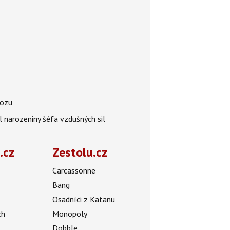
vozu
l narozeniny šéfa vzdušných sil
.cz
Zestolu.cz
Carcassonne
Bang
Osadníci z Katanu
ch
Monopoly
Dobble