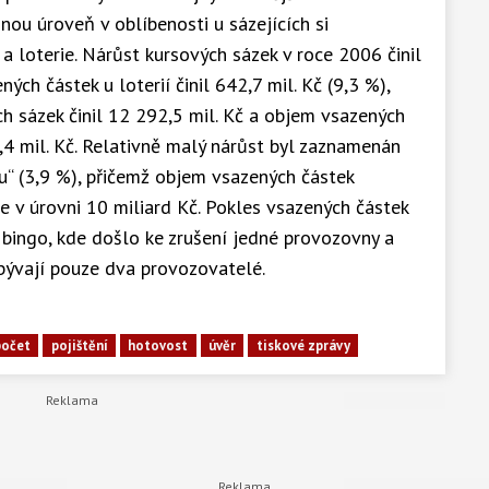
jnou úroveň v oblíbenosti u sázejících si
a loterie. Nárůst kursových sázek v roce 2006 činil
ných částek u loterií činil 642,7 mil. Kč (9,3 %),
h sázek činil 12 292,5 mil. Kč a objem vsazených
,4 mil. Kč. Relativně malý nárůst byl zaznamenán
hru“ (3,9 %), přičemž objem vsazených částek
 v úrovni 10 miliard Kč. Pokles vsazených částek
bingo, kde došlo ke zrušení jedné provozovny a
bývají pouze dva provozovatelé.
počet
pojištění
hotovost
úvěr
tiskové zprávy