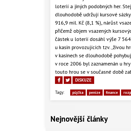
loterií a jiných podobných her. Ste
dlouhodobě udržují kursové sázky 
916,9 mil. Kč (8,1 %), nárůst vsaze
přičemž objem vsazených kursovýc
částek u loterií dosáhl výše 7 564
u kasin provozujících tzv. „živou 
v kasinech se dlouhodobě pohybuje
v roce 2006 byl zaznamenán u hry 
touto hrou se v současné době za
DISKUZE
Tagy:
půjčka
peníze
finance
roz
Nejnovější články