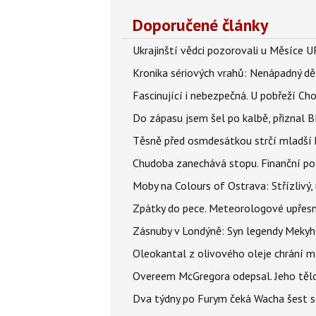
Doporučené články
Ukrajinští vědci pozorovali u Měsíce U
Kronika sériových vrahů: Nenápadný děln
Fascinující i nebezpečná. U pobřeží Ch
Do zápasu jsem šel po kalbě, přiznal
Těsně před osmdesátkou strčí mladší k
Chudoba zanechává stopu. Finanční pot
Moby na Colours of Ostrava: Střízlivý, 
Zpátky do pece. Meteorologové upřesn
Zásnuby v Londýně: Syn legendy Mekyho
Oleokantal z olivového oleje chrání m
Overeem McGregora odepsal. Jeho tělo 
Dva týdny po Furym čeká Wacha šest so