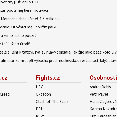
votný ji už vidí v UFC
uxus podle něj bere motivaci
a Mercedes chce téměř 4,5 milionu
cnici. Útočníci měli použít pálku
 a víme, jak je použít
e řeší už po úrodě
ele si lehl k tátovi. Iva z Jihlavy popsala, jak žije jako páté kolo u 
álmajor zemřel při výbuchu před moskevskou restaurací, když slavi
.cz
Fights.cz
Osobnosti
UFC
Andrej Babiš
 Creed
Oktagon
Petr Pavel
Clash of The Stars
Hana Zagorová
PFL
Kazma Kazmit
KSW
Kim Kardashian