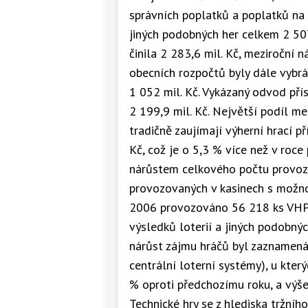
správních poplatků a poplatků na 
jiných podobných her celkem 2 507
činila 2 283,6 mil. Kč, meziroční n
obecních rozpočtů byly dále vybrá
1 052 mil. Kč. Vykázaný odvod pří
2 199,9 mil. Kč. Největší podíl m
tradičně zaujímají výherní hrací p
Kč, což je o 5,3 % více než v roce
nárůstem celkového počtu provo
provozovaných v kasinech s možno
2006 provozováno 56 218 ks VHP, z
výsledků loterií a jiných podobný
nárůst zájmu hráčů byl zaznamenán
centrální loterní systémy), u kter
% oproti předchozímu roku, a výše
Technické hry se z hlediska tržníh