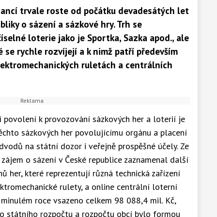
inancí trvale roste od počátku devadesátých let
liky o sázení a sázkové hry. Trh se
íselné loterie jako je Sportka, Sazka apod., ale
 se rychle rozvíjejí a k nimž patří především
ektromechanických ruletách a centrálních
povolení k provozování sázkových her a loterií je
ěchto sázkových her povolujícímu orgánu a placení
dvodů na státní dozor i veřejně prospěšné účely. Ze
e zájem o sázení v České republice zaznamenal další
ů her, které reprezentují různá technická zařízení
tromechanické rulety, a online centrální loterní
v minulém roce vsazeno celkem 98 088,4 mil. Kč,
Do státního rozpočtu a rozpočtu obcí bylo formou