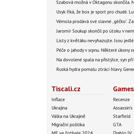
Szabová možná v Oktagonu skončila. No
Usyk říká, že box je sport pro chudé. L
Vémola prodává své slavné „géčko“. Z
Jaromír Soukup skončil po útoku v nemo
Listy z květáku nevyhazujte. Jsou jedlé
Péče o jahody v srpnu. Některé úkony s
Na dovolené spala na přistýlce, syn přít
Ruská hydra pomalu ztrácí hlavy. Gener
Tiscali.cz
Games
Inflace
Recenze
Ukrajina
Assassin's
Válka na Ukrajině
Starfield
Migrační politika
GTA
ME ve fotbale 2024
Diablo IV