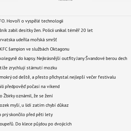
FO. Hovoří o vyspělé technologii
ík zabil desítky žen. Policii unikal téměř 20 let
orvatska udeřila mořská smršť
 BKFC šampion ve službách Oktagonu
olegyně do kapsy. Nejkrásnější outfity Jany Švandové berou dech
íže zrychlují stárnutí mozku
mokrý od deště, a přesto přichystal nejlepší večer festivalu
ili předpověď počasí na víkend
 Žbirky oznámil, že se žení
ozek myší, u lidí zatím chybí důkaz
prý skončilo před pěti lety
upeřů. Do klece půjdou po dvojicích