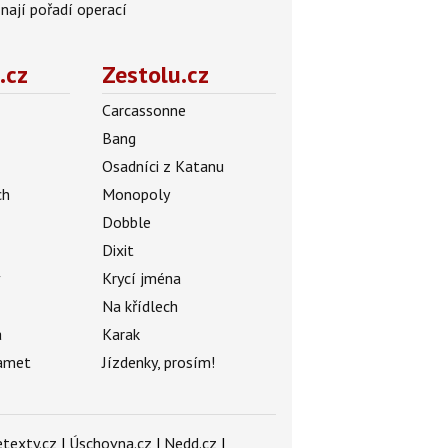
znají pořadí operací
.cz
Zestolu.cz
Carcassonne
Bang
Osadníci z Katanu
ch
Monopoly
Dobble
Dixit
ý
Krycí jména
Na křídlech
a
Karak
amet
Jízdenky, prosím!
texty.cz
|
Úschovna.cz
|
Nedd.cz
|