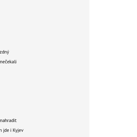
ázdný
 nečekali
nahradit
 jde i Kyjev