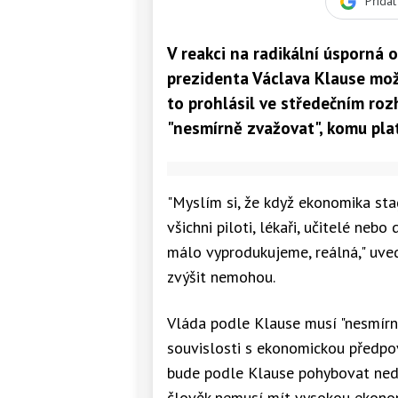
Přida
V reakci na radikální úsporná o
prezidenta Václava Klause možn
to prohlásil ve středečním roz
"nesmírně zvažovat", komu plat
"Myslím si, že když ekonomika stag
všichni piloti, lékaři, učitelé ne
málo vyprodukujeme, reálná," uved
zvýšit nemohou.
Vláda podle Klause musí "nesmírn
souvislosti s ekonomickou předpo
bude podle Klause pohybovat neda
člověk nemusí mít vysokou ekonom