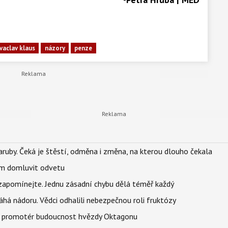
vaclav klaus
názory
penze
ruby. Čeká je štěstí, odměna i změna, na kterou dlouho čekala
vem domluvit odvetu
zapomínejte. Jednu zásadní chybu dělá téměř každý
áhá nádoru. Vědci odhalili nebezpečnou roli fruktózy
l promotér budoucnost hvězdy Oktagonu