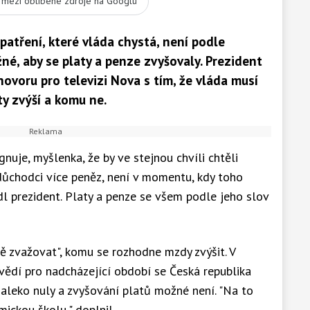
t mezi oblíbené zdroje na Googlu
patření, které vláda chystá, není podle
é, aby se platy a penze zvyšovaly. Prezident
hovoru pro televizi Nova s tím, že vláda musí
y zvýší a komu ne.
nuje, myšlenka, že by ve stejnou chvíli chtěli
bo důchodci více peněz, není v momentu, kdy toho
l prezident. Platy a penze se všem podle jeho slov
ě zvažovat", komu se rozhodne mzdy zvýšit. V
vědí pro nadcházející období se Česká republika
leko nuly a zvyšování platů možné není. "Na to
ickou školu," doplnil.