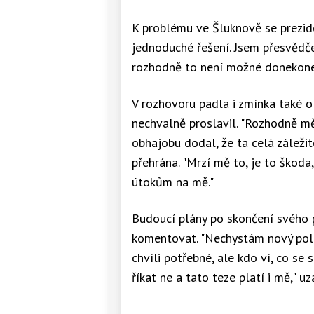
K problému ve Šluknově se prezide
jednoduché řešení. Jsem přesvědčen
rozhodně to není možné donekonečn
V rozhovoru padla i zmínka také 
nechvalně proslavil. "Rozhodně mě 
obhajobu dodal, že ta celá zálež
přehrána. "Mrzí mě to, je to škoda,
útokům na mě."
Budoucí plány po skončení svého 
komentovat. "Nechystám nový politi
chvíli potřebné, ale kdo ví, co se 
říkat ne a tato teze platí i mě," uz