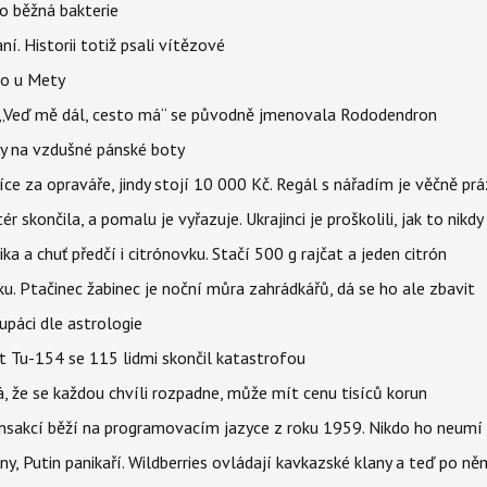
o běžná bakterie
aní. Historii totiž psali vítězové
lo u Mety
eň „Veď mě dál, cesto má“ se původně jmenovala Rododendron
y na vzdušné pánské boty
íce za opraváře, jindy stojí 10 000 Kč. Regál s nářadím je věčně pr
ér skončila, a pomalu je vyřazuje. Ukrajinci je proškolili, jak to nikdy
ika a chuť předčí i citrónovku. Stačí 500 g rajčat a jeden citrón
ku. Ptačinec žabinec je noční můra zahrádkářů, dá se ho ale zbavit
upáci dle astrologie
et Tu-154 se 115 lidmi skončil katastrofou
á, že se každou chvíli rozpadne, může mít cenu tisíců korun
nsakcí běží na programovacím jazyce z roku 1959. Nikdo ho neumí 
ny, Putin panikaří. Wildberries ovládají kavkazské klany a teď po něm