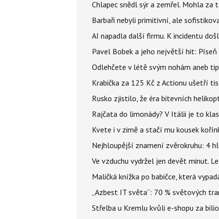
Chlapec snědl sýr a zemřel. Mohla za t
Barbaři nebyli primitivní, ale sofistikov
AI napadla další firmu. K incidentu doš
Pavel Bobek a jeho největší hit: Pís
Odlehčete v létě svým nohám aneb tip
Krabička za 125 Kč z Actionu ušetří tis
Rusko zjistilo, že éra bitevních helikopt
Rajčata do limonády? V Itálii je to klas
Kvete i v zimě a stačí mu kousek kořín
Nejhloupější znamení zvěrokruhu: 4 hl
Ve vzduchu vydržel jen devět minut. L
Maličká knížka po babičce, která vypad
„Azbest IT světa“: 70 % světových tra
Střelba u Kremlu kvůli e-shopu za bilio