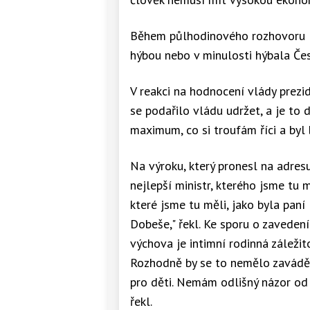
Během půlhodinového rozhovoru K
hýbou nebo v minulosti hýbala Čes
V reakci na hodnocení vlády prezid
se podařilo vládu udržet, a je to 
maximum, co si troufám říci a byl b
Na výroku, který pronesl na adresu
nejlepší ministr, kterého jsme tu mě
které jsme tu měli, jako byla pan
Dobeše," řekl. Ke sporu o zaveden
výchova je intimní rodinná záležit
Rozhodně by se to nemělo zavádět
pro děti. Nemám odlišný názor od sv
řekl.