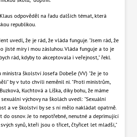
laus odpověděl na řadu dalších témat, která
kou republikou.
ent uvedl, že je rád, že vláda funguje. "Jsem rád, že
do jisté míry i mou zásluhou. Vláda funguje a to je
ych rád, kdyby to akceptovala i veřejnost," řekl.
 ministra školství Josefa Dobeše (VV) "že je to
li" by v tuto chvíli neměnil ni. "Proti ministrům,
í Buzková, Kuchtová a Liška, díky bohu, že máme
í sexuální výchovy na školách uvedl: "Sexuální
ost a ve školství by se s ní mělo nakládat opatrně.
 do osnov. Je to nepotřebné, nenutné a deprimující
ých synů, kteří jsou o třicet, čtyřicet let mladší,"