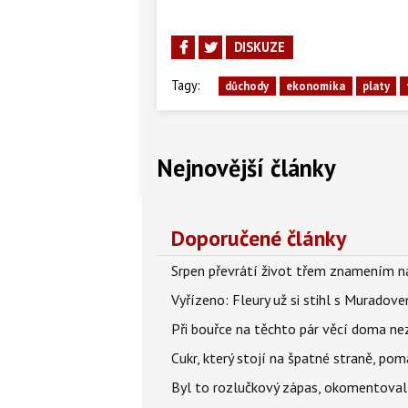
DISKUZE
Tagy:
důchody
ekonomika
platy
Nejnovější články
Doporučené články
Srpen převrátí život třem znamením na
Vyřízeno: Fleury už si stihl s Murado
Při bouřce na těchto pár věcí doma ne
Cukr, který stojí na špatné straně, pom
Byl to rozlučkový zápas, okomentova