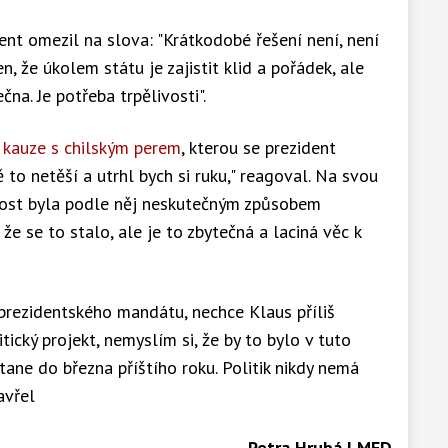
nt omezil na slova: "Krátkodobé řešení není, není
, že úkolem státu je zajistit klid a pořádek, ale
a. Je potřeba trpělivosti".
o
kauze s chilským perem
, kterou se prezident
to netěší a utrhl bych si ruku," reagoval. Na svou
itost byla podle něj neskutečným způsobem
 že se to stalo, ale je to zbytečná a laciná věc k
prezidentského mandátu, nechce Klaus příliš
cký projekt, nemyslím si, že by to bylo v tuto
stane do března příštího roku. Politik nikdy nemá
avřel
-
Petra Hrubá | MED