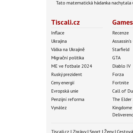
Tato matematická hádanka nachytala už t
Tiscali.cz
Games
Inflace
Recenze
Ukrajina
Assassin's
Válka na Ukrajině
Starfield
Migrační politika
GTA
ME ve fotbale 2024
Diablo IV
Ruský prezident
Forza
Ceny energií
Fortnite
Evropská unie
Call of D
Penzijní reforma
The Elder 
Vynález
Kingdome
Deliveren
Tiscali.cz
|
Zprávy
|
Sport
|
Ženy
|
Cestová