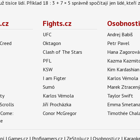
isíce lidí. Příklad 18 : 3 + 7 × 5 správně spočítají jen lidé, kteří 
.cz
Fights.cz
Osobnosti
UFC
Andrej Babiš
 Creed
Oktagon
Petr Pavel
Clash of The Stars
Hana Zagorová
PFL
Kazma Kazmit
KSW
Kim Kardashian
I am Figter
Karlos Vémola
Sumó
Marek Ztracen
uty
Karlos Vémola
Taylor Swift
Scrolls
Jiří Procházka
Emma Smetan
 Come:
Conor McGregor
Timothée Chal
ce
ní
|
Games.cz
|
Profigamers.cz
|
ZeStolu.cz
|
Osobnosti.cz
|
Karaoke