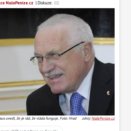
ce NašePeníze.cz
|
Diskuze:
us uvedl, že je rád, že vláda funguje, Foto: Hrad
zdroj:
NašePeníze.cz