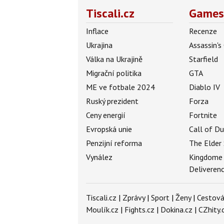
Tiscali.cz
Games
Inflace
Recenze
Ukrajina
Assassin's
Válka na Ukrajině
Starfield
Migrační politika
GTA
ME ve fotbale 2024
Diablo IV
Ruský prezident
Forza
Ceny energií
Fortnite
Evropská unie
Call of D
Penzijní reforma
The Elder 
Vynález
Kingdome
Deliveren
Tiscali.cz
|
Zprávy
|
Sport
|
Ženy
|
Cestová
Moulík.cz
|
Fights.cz
|
Dokina.cz
|
CZhity.