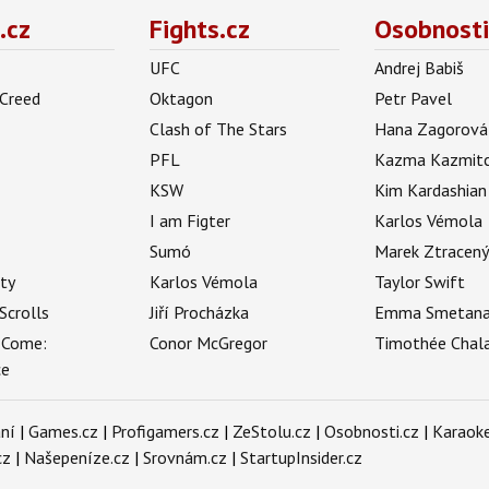
.cz
Fights.cz
Osobnosti
UFC
Andrej Babiš
 Creed
Oktagon
Petr Pavel
Clash of The Stars
Hana Zagorová
PFL
Kazma Kazmit
KSW
Kim Kardashian
I am Figter
Karlos Vémola
Sumó
Marek Ztracen
uty
Karlos Vémola
Taylor Swift
Scrolls
Jiří Procházka
Emma Smetan
 Come:
Conor McGregor
Timothée Chal
ce
ní
|
Games.cz
|
Profigamers.cz
|
ZeStolu.cz
|
Osobnosti.cz
|
Karaoke
cz
|
Našepeníze.cz
|
Srovnám.cz
|
StartupInsider.cz