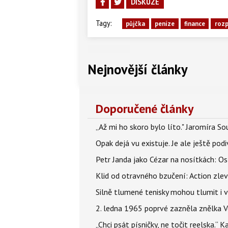
DISKUZE
Tagy:
půjčka
peníze
finance
roz
Nejnovější články
Doporučené články
„Až mi ho skoro bylo líto." Jaromíra 
Opak dejá vu existuje. Je ale ještě podi
Petr Janda jako Cézar na nosítkách: Os
Klid od otravného bzučení: Action zlev
Silně tlumené tenisky mohou tlumit i 
2. ledna 1965 poprvé zazněla znělka Ve
„Chci psát písničky, ne točit reelska.“ 