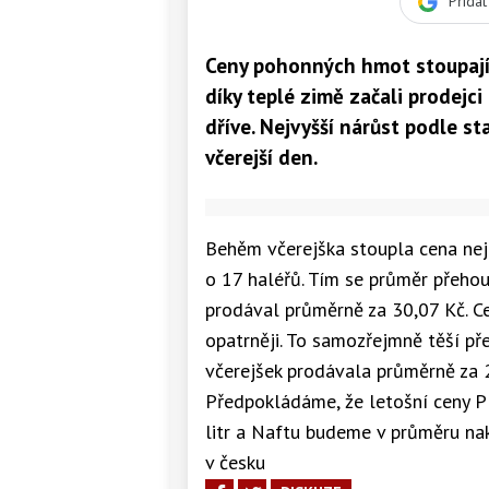
Přida
Ceny pohonných hmot stoupají k
díky teplé zimě začali prodej
dříve. Nejvyšší nárůst podle st
včerejší den.
Behěm včerejška stoupla cena nej
o 17 haléřů. Tím se průměr přehou
prodával průměrně za 30,07 Kč. C
opatrněji. To samozřejmně těší př
včerejšek prodávala průměrně za 2
Předpokládáme, že letošní ceny P
litr a Naftu budeme v průměru n
v česku