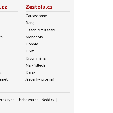
.cz
Zestolu.cz
Carcassonne
Bang
Osadníci z Katanu
ch
Monopoly
Dobble
Dixit
ý
Krycí jména
Na křídlech
a
Karak
amet
Jízdenky, prosím!
texty.cz
|
Úschovna.cz
|
Nedd.cz
|