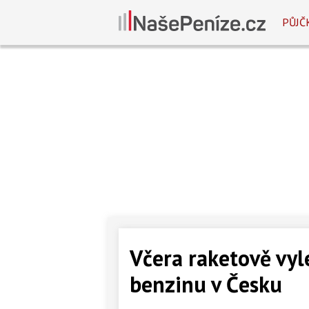
PŮJČ
Včera raketově vy
benzinu v Česku