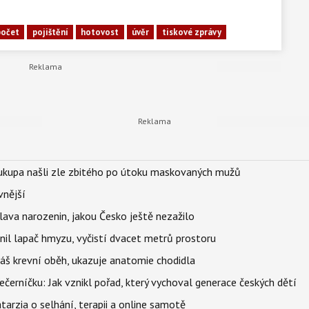
počet
pojištění
hotovost
úvěr
tiskové zprávy
Soukupa našli zle zbitého po útoku maskovaných mužů
vnější
lava narozenin, jakou Česko ještě nezažilo
nil lapač hmyzu, vyčistí dvacet metrů prostoru
váš krevní oběh, ukazuje anatomie chodidla
černíčku: Jak vznikl pořad, který vychoval generace českých dětí
Katarzia o selhání, terapii a online samotě