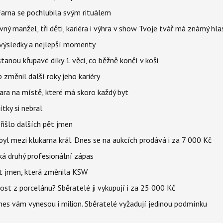
Farna se pochlubila svým rituálem
ný manžel, tři děti, kariéra i výhra v show Tvoje tvář má známý hla
– výsledky a nejlepší momenty
stanou křupavé díky 1 věci, co běžně končí v koši
změnil další roky jeho kariéry
jara na místě, které má skoro každý byt
tky si nebral
řišlo dalších pět jmen
byl mezi klukama král. Dnes se na aukcích prodává i za 7 000 Kč
eká druhý profesionální zápas
et jmen, která změnila KSW
st z porcelánu? Sběratelé ji vykupují i za 25 000 Kč
dnes vám vynesou i milion. Sběratelé vyžadují jedinou podmínku