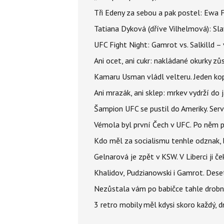
Tři Edeny za sebou a pak postel: Ewa 
Tatiana Dyková (dříve Vilhelmová): Slav
UFC Fight Night: Gamrot vs. Salkilld 
Ani ocet, ani cukr: nakládané okurky zů
Kamaru Usman vládl velteru. Jeden kop 
Ani mrazák, ani sklep: mrkev vydrží do 
Šampion UFC se pustil do Ameriky. Serví
Vémola byl první Čech v UFC. Po něm p
Kdo měl za socialismu tenhle odznak, 
Gelnarová je zpět v KSW. V Liberci ji č
Khalidov, Pudzianowski i Gamrot. Des
Nezůstala vám po babičce tahle drobno
3 retro mobily měl kdysi skoro každý, 