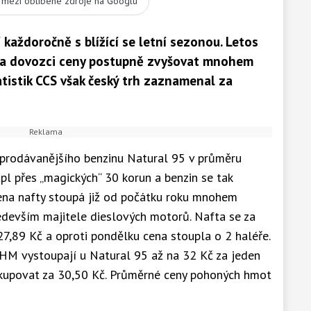
t mezi oblíbené zdroje na Googlu
aždoročně s blížící se letní sezonou. Letos
ci a dovozci ceny postupně zvyšovat mnohem
atistik CCS však český trh zaznamenal za
prodávanějšího benzinu Natural 95 v průměru
pl přes „magických“ 30 korun a benzin se tak
ena nafty stoupá již od počátku roku mnohem
edevším majitele dieslových motorů. Nafta se za
7,89 Kč a oproti pondělku cena stoupla o 2 haléře.
HM vystoupají u Natural 95 až na 32 Kč za jeden
akupovat za 30,50 Kč. Průměrné ceny pohoných hmot