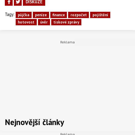
DISKUZE
Tagy:
půjčka
peníze
finance
rozpočet
pojištění
hotovost
úvěr
tiskové zprávy
Nejnovější články