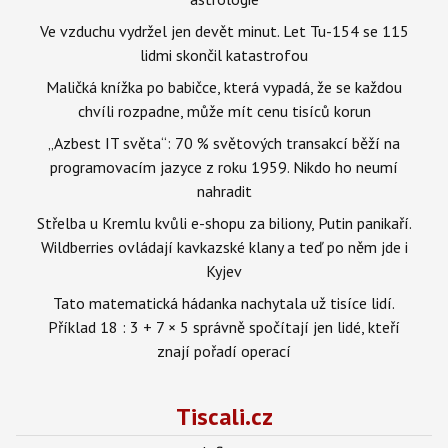
Ve vzduchu vydržel jen devět minut. Let Tu-154 se 115
lidmi skončil katastrofou
Maličká knížka po babičce, která vypadá, že se každou
chvíli rozpadne, může mít cenu tisíců korun
„Azbest IT světa“: 70 % světových transakcí běží na
programovacím jazyce z roku 1959. Nikdo ho neumí
nahradit
Střelba u Kremlu kvůli e-shopu za biliony, Putin panikaří.
Wildberries ovládají kavkazské klany a teď po něm jde i
Kyjev
Tato matematická hádanka nachytala už tisíce lidí.
Příklad 18 : 3 + 7 × 5 správně spočítají jen lidé, kteří
znají pořadí operací
Tiscali.cz