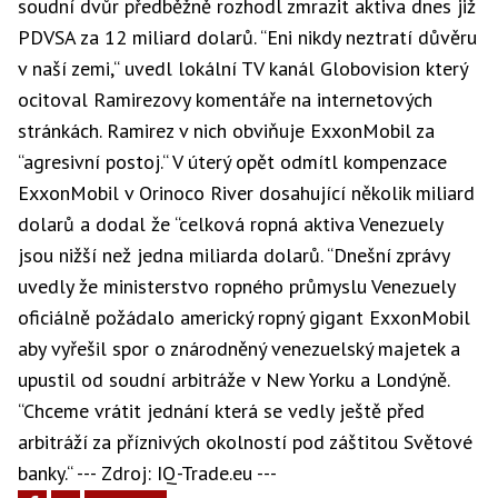
soudní dvůr předběžně rozhodl zmrazit aktiva dnes již
PDVSA za 12 miliard dolarů. “Eni nikdy neztratí důvěru
v naší zemi,“ uvedl lokální TV kanál Globovision který
ocitoval Ramirezovy komentáře na internetových
stránkách. Ramirez v nich obviňuje ExxonMobil za
“agresivní postoj.“ V úterý opět odmítl kompenzace
ExxonMobil v Orinoco River dosahující několik miliard
dolarů a dodal že “celková ropná aktiva Venezuely
jsou nižší než jedna miliarda dolarů. “Dnešní zprávy
uvedly že ministerstvo ropného průmyslu Venezuely
oficiálně požádalo americký ropný gigant ExxonMobil
aby vyřešil spor o znárodněný venezuelský majetek a
upustil od soudní arbitráže v New Yorku a Londýně.
“Chceme vrátit jednání která se vedly ještě před
arbitráží za příznivých okolností pod záštitou Světové
banky.“ --- Zdroj: IQ-Trade.eu ---