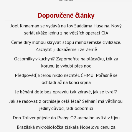
Doporučené články
Joel Kinnaman se vydává na lov Saddáma Husajna. Nový
seriál ukáže jednu z největších operací CIA
Černé díry mohou skrývat stopu mimozemské civilizace.
Zachytit ji dokážeme i ze Země
Octomilky v kuchyni? Zapomeňte na plácačku, trik za
korunu je vyhubí přes noc
Předpověď, kterou nikdo nechtěl. ČHMÚ: Pořádně se
ochladí až na konci srpna
Je běhání dole bez opravdu tak zdravé, jak se tvrdí?
Jak se radovat z orchideje celá léta? Selhání má většinou
jediný důvod, radí odborníci
Don Toliver přijede do Prahy: O2 arena ho uvítá v říjnu
Brazilská mikrobioložka získala Nobelovu cenu za