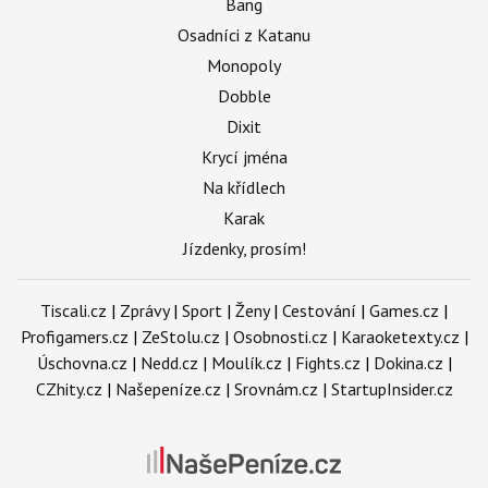
Bang
Osadníci z Katanu
Monopoly
Dobble
Dixit
Krycí jména
Na křídlech
Karak
Jízdenky, prosím!
Tiscali.cz
|
Zprávy
|
Sport
|
Ženy
|
Cestování
|
Games.cz
|
Profigamers.cz
|
ZeStolu.cz
|
Osobnosti.cz
|
Karaoketexty.cz
|
Úschovna.cz
|
Nedd.cz
|
Moulík.cz
|
Fights.cz
|
Dokina.cz
|
CZhity.cz
|
Našepeníze.cz
|
Srovnám.cz
|
StartupInsider.cz