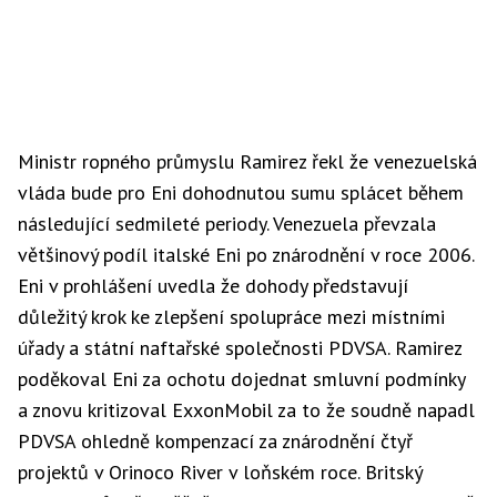
Ministr ropného průmyslu Ramirez řekl že venezuelská
vláda bude pro Eni dohodnutou sumu splácet během
následující sedmileté periody. Venezuela převzala
většinový podíl italské Eni po znárodnění v roce 2006.
Eni v prohlášení uvedla že dohody představují
důležitý krok ke zlepšení spolupráce mezi místními
úřady a státní naftařské společnosti PDVSA. Ramirez
poděkoval Eni za ochotu dojednat smluvní podmínky
a znovu kritizoval ExxonMobil za to že soudně napadl
PDVSA ohledně kompenzací za znárodnění čtyř
projektů v Orinoco River v loňském roce. Britský