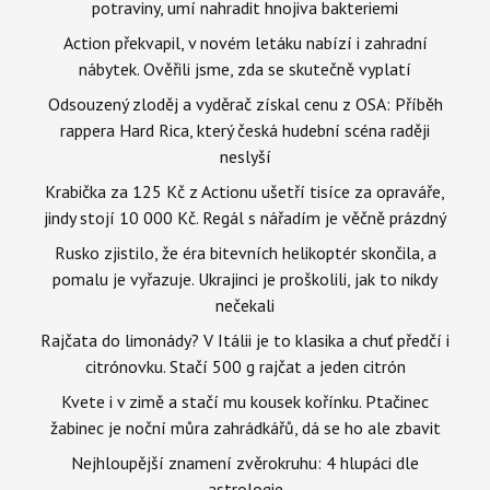
potraviny, umí nahradit hnojiva bakteriemi
Action překvapil, v novém letáku nabízí i zahradní
nábytek. Ověřili jsme, zda se skutečně vyplatí
Odsouzený zloděj a vyděrač získal cenu z OSA: Příběh
rappera Hard Rica, který česká hudební scéna raději
neslyší
Krabička za 125 Kč z Actionu ušetří tisíce za opraváře,
jindy stojí 10 000 Kč. Regál s nářadím je věčně prázdný
Rusko zjistilo, že éra bitevních helikoptér skončila, a
pomalu je vyřazuje. Ukrajinci je proškolili, jak to nikdy
nečekali
Rajčata do limonády? V Itálii je to klasika a chuť předčí i
citrónovku. Stačí 500 g rajčat a jeden citrón
Kvete i v zimě a stačí mu kousek kořínku. Ptačinec
žabinec je noční můra zahrádkářů, dá se ho ale zbavit
Nejhloupější znamení zvěrokruhu: 4 hlupáci dle
astrologie