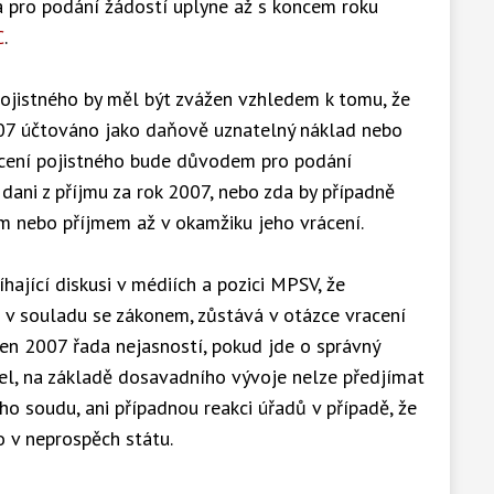
a pro podání žádostí uplyne až s koncem roku
C
.
ojistného by měl být zvážen vzhledem k tomu, že
07 účtováno jako daňově uznatelný náklad nebo
rácení pojistného bude důvodem pro podání
ani z příjmu za rok 2007, nebo zda by případně
m nebo příjmem až v okamžiku jeho vrácení.
ající diskusi v médiích a pozici MPSV, že
v souladu se zákonem, zůstává v otázce vracení
en 2007 řada nejasností, pokud jde o správný
el, na základě dosavadního vývoje nelze předjímat
ho soudu, ani případnou reakci úřadů v případě, že
 v neprospěch státu.