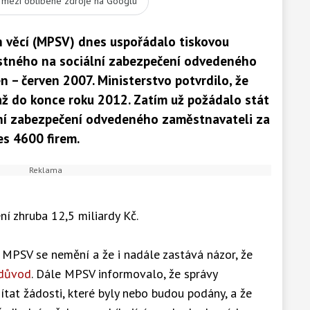
t mezi oblíbené zdroje na Googlu
ch věcí (MPSV) dnes uspořádalo tiskovou
jistného na sociální zabezpečení odvedeného
 – červen 2007. Ministerstvo potvrdilo, že
až do konce roku 2012. Zatím už požádalo stát
lní zabezpečení odvedeného zaměstnavateli za
es 4600 firem.
ní zhruba 12,5 miliardy Kč.
e MPSV se nemění a že i nadále zastává názor, že
 důvod
. Dále MPSV informovalo, že správy
tat žádosti, které byly nebo budou podány, a že