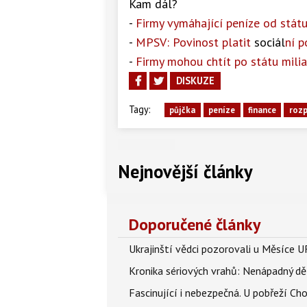
Kam dál?
-
Firmy vymáhající peníze od stát
-
MPSV: Povinost platit
sociál
ní p
-
Firmy mohou chtít po státu mili
DISKUZE
Tagy:
půjčka
peníze
finance
roz
Nejnovější články
Doporučené články
Ukrajinští vědci pozorovali u Měsíce U
Kronika sériových vrahů: Nenápadný děln
Fascinující i nebezpečná. U pobřeží Ch