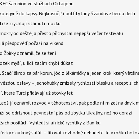
 BKFC šampion ve službách Oktagonu
olegyně do kapsy. Nejkrásnější outfity Jany Švandové berou dech
íže zrychlují stárnutí mozku
mokrý od deště, a přesto přichystal nejlepší večer festivalu
ili předpověď počasí na víkend
 Žbirky oznámil, že se žení
ozek myší, u lidí zatím chybí důkaz
. Stačí škrob za pár korun, jód z lékárničky a jeden krok, který větš
ězdou oslavy – jednohubky zmizely rychlostí blesku a recept si ch
í, které Turci přidávají už stovky let
Leoš jí oznámil rozvod v těhotenství, pak podle ní mizel na dny k 
ží se odříznout pevnostní pás od zbytku Ukrajiny, než ho dorazí
ích posilách. Vyhlédl si africké rychlíky z Baníku
řecký okurkový salát – litovat rozhodně nebudete. Je v mžiku hotov