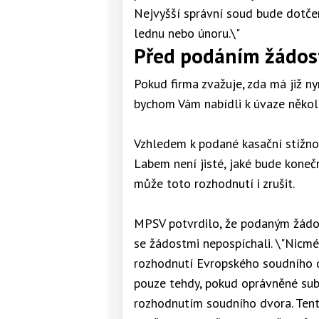
Nejvyšší správní soud bude dotč
lednu nebo únoru.\"
Před podáním žádos
Pokud firma zvažuje, zda má již ny
bychom Vám nabídli k úvaze několi
Vzhledem k podané kasační stížnos
Labem není jisté, jaké bude koneč
může toto rozhodnutí i zrušit.
MPSV potvrdilo, že podaným žádo
se žádostmi nepospíchali. \"Nicmé
rozhodnutí Evropského soudního d
pouze tehdy, pokud oprávněné subj
rozhodnutím soudního dvora. Ten