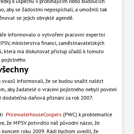
tředky k úspěchu v probíhajícím nebo budoucích
o, aby se žádostmi nepospíchali, a umožnili tak
ěnovat se jejich obvyklé agendě.
áře informovalo o vytvoření pracovní expertní
PSV, ministerstva financí, zaměstnavatelských
 která má diskutovat přístup úřadů k tomuto
 pojistného.
 všechny
svazů informovali, že se budou snažit nalézt
m, aby žadatelé o vrácení pojistného nebyli povinni
í dodatečná daňová přiznání za rok 2007.
sti
PricewaterhouseCoopers
(PWC) k problematice
me, že MPSV potvrdilo náš původní názor, že
 koncem roku 2009. Rádi bychom uvedli, že