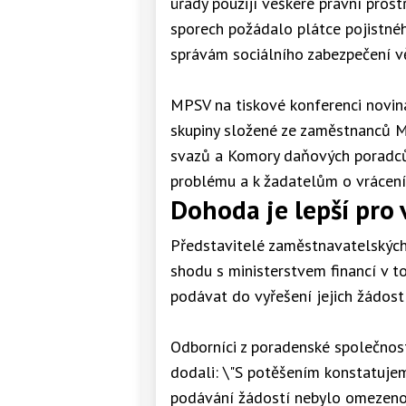
úřady použijí veškeré právní pros
sporech požádalo plátce pojistnéh
správám sociálního zabezpečení v
MPSV na tiskové konferenci novin
skupiny složené ze zaměstnanců M
svazů a Komory daňových poradců,
problému a k žadatelům o vrácení
Dohoda je lepší pro
Představitelé zaměstnavatelských 
shodu s ministerstvem financí v to
podávat do vyřešení jejich žádost
Odborníci z poradenské společno
dodali: \"S potěšením konstatuje
podávání žádostí nebylo omezeno