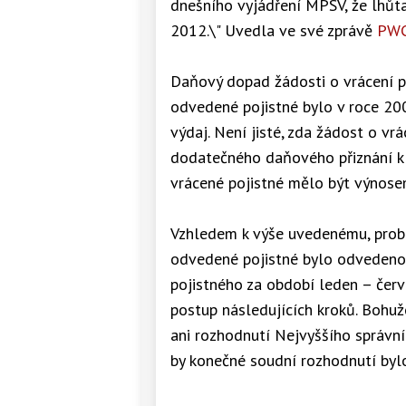
dnešního vyjádření MPSV, že lhůt
2012.\" Uvedla ve své zprávě
PW
Daňový dopad žádosti o vrácení p
odvedené pojistné bylo v roce 20
výdaj. Není jisté, zda žádost o v
dodatečného daňového přiznání k d
vrácené pojistné mělo být výnose
Vzhledem k výše uvedenému, probíh
odvedené pojistné bylo odvedeno 
pojistného za období leden – červ
postup následujících kroků. Bohuž
ani rozhodnutí Nejvyššího správní
by konečné soudní rozhodnutí bylo