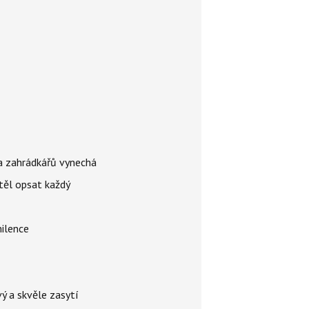
ina zahrádkářů vynechá
těl opsat každý
milence
ý a skvěle zasytí