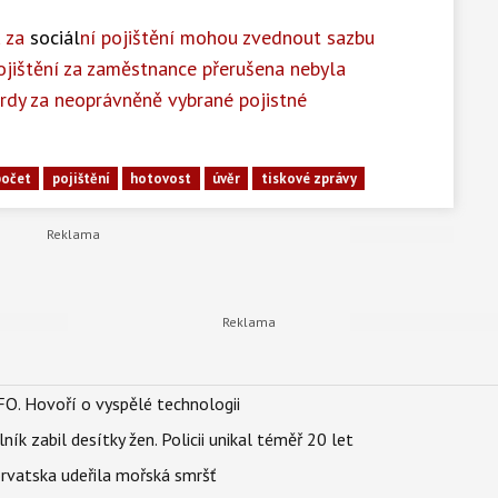
u za
sociál
ní pojištění mohou zvednout sazbu
ojištění za zaměstnance přerušena nebyla
ardy za neoprávněně vybrané pojistné
počet
pojištění
hotovost
úvěr
tiskové zprávy
FO. Hovoří o vyspělé technologii
ík zabil desítky žen. Policii unikal téměř 20 let
orvatska udeřila mořská smršť