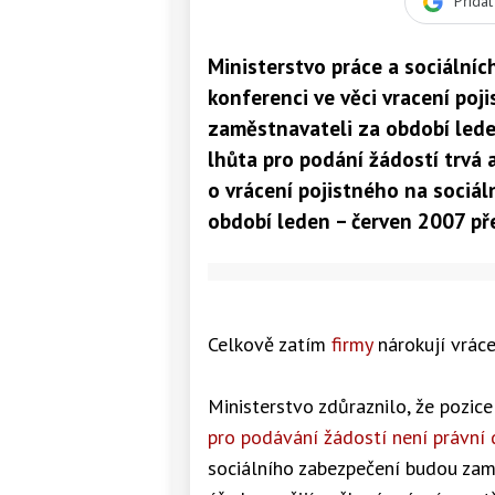
Přida
Ministerstvo práce a sociální
konferenci ve věci vracení po
zaměstnavateli za období leden
lhůta pro podání žádostí trvá 
o vrácení pojistného na sociá
období leden – červen 2007 př
Celkově zatím
firmy
nárokují vráce
Ministerstvo zdůraznilo, že pozic
pro podávání žádostí není právní
sociálního zabezpečení budou zamí