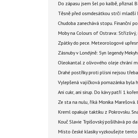
Do zápasu jsem šel po kalbě, přiznal
Těsně před osmdesátkou strčí mladší k
Chudoba zanechává stopu. Finanční pot
Moby na Colours of Ostrava: Střízlivý, 
Zpátky do pece. Meteorologové upřesn
Zásnuby v Londýně: Syn legendy Mekyho
Oleokantal z olivového oleje chrání m
Drahé postřiky proti plísni nejsou třeba
Vylepšená vajíčková pomazánka byla hv
Ani cukr, ani sirup. Do kávy patří 1 kořen
Ze sta na nulu, říká Monika Marešová. 
Kreml opakuje taktiku z Pokrovsku. Sna
Kouč Slavie Trpišovský pošilhává po dalš
Místo české klasiky vyzkoušejte tento 