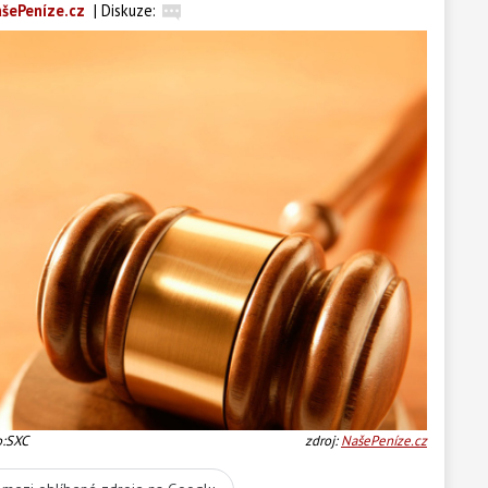
šePeníze.cz
|
Diskuze:
o:SXC
zdroj:
NašePeníze.cz