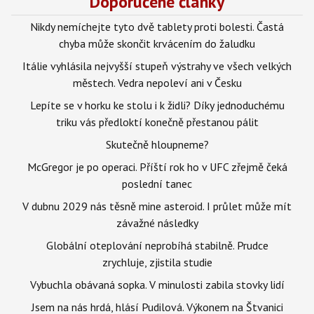
Doporučené články
Nikdy nemíchejte tyto dvě tablety proti bolesti. Častá
chyba může skončit krvácením do žaludku
Itálie vyhlásila nejvyšší stupeň výstrahy ve všech velkých
městech. Vedra nepoleví ani v Česku
Lepíte se v horku ke stolu i k židli? Díky jednoduchému
triku vás předloktí konečně přestanou pálit
Skutečně hloupneme?
McGregor je po operaci. Příští rok ho v UFC zřejmě čeká
poslední tanec
V dubnu 2029 nás těsně mine asteroid. I průlet může mít
závažné následky
Globální oteplování neprobíhá stabilně. Prudce
zrychluje, zjistila studie
Vybuchla obávaná sopka. V minulosti zabila stovky lidí
Jsem na nás hrdá, hlásí Pudilová. Výkonem na Štvanici