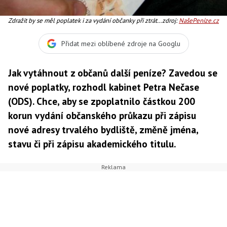
Zdražit by se měl poplatek i za vydání občanky při ztrátě,
zdroj:
NašePeníze.cz
odcizení nebo zničení, a to ze 100 na 200 korun.
Foto:NašePeníze.cz
Přidat mezi oblíbené zdroje na Googlu
Jak vytáhnout z občanů další peníze? Zavedou se
nové poplatky, rozhodl kabinet Petra Nečase
(ODS). Chce, aby se zpoplatnilo částkou 200
korun vydání občanského průkazu při zápisu
nové adresy trvalého bydliště, změně jména,
stavu či při zápisu akademického titulu.