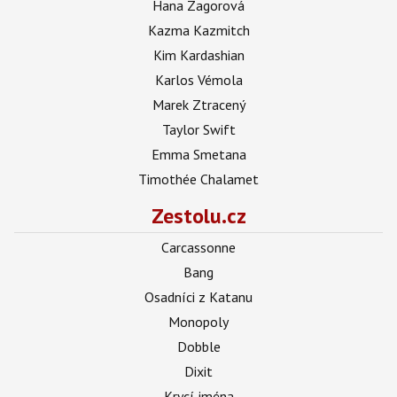
Hana Zagorová
Kazma Kazmitch
Kim Kardashian
Karlos Vémola
Marek Ztracený
Taylor Swift
Emma Smetana
Timothée Chalamet
Zestolu.cz
Carcassonne
Bang
Osadníci z Katanu
Monopoly
Dobble
Dixit
Krycí jména