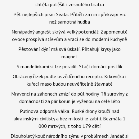
chtěla potěšit i zesnulého bratra
Pět nejlepších písní Seala: Příběh za nimi překvapí víc
než samotná hudba
Nenápadný angrešt skrývá velký potenciál: Zapomenuté
ovoce prospívá střevům a vrací se do moderní kuchyně
Pěstování dýní má svá úskalí. Přitahují krysy jako
magnet
S mandelinkami si lze poradit. Stačí domácí postřik
Obrácený řízek podle osvědčeného receptu: Krkovička i
kuřecí maso budou neuvěřitelně šťavnaté
Mravenci na záhonech zmizí do půl hodiny. Tři suroviny z
domácnosti za pár korun je vyženou na celé léto
Putinova odporná válka: Ruské drony krouží nad
ukrajinskými civilisty a bez milosti je zabíjí. Bezmála 1
000 mrtvých, z toho 179 dětí
Dlouholetý kouč národního týmu v problémech. Jandač si