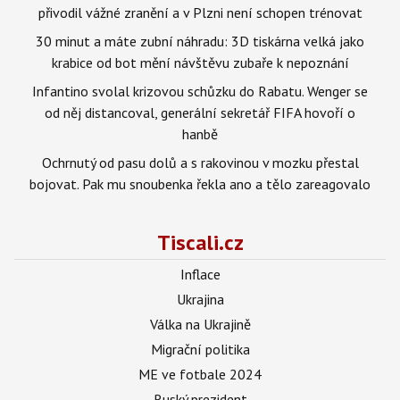
přivodil vážné zranění a v Plzni není schopen trénovat
30 minut a máte zubní náhradu: 3D tiskárna velká jako
krabice od bot mění návštěvu zubaře k nepoznání
Infantino svolal krizovou schůzku do Rabatu. Wenger se
od něj distancoval, generální sekretář FIFA hovoří o
hanbě
Ochrnutý od pasu dolů a s rakovinou v mozku přestal
bojovat. Pak mu snoubenka řekla ano a tělo zareagovalo
Tiscali.cz
Inflace
Ukrajina
Válka na Ukrajině
Migrační politika
ME ve fotbale 2024
Ruský prezident