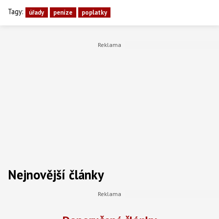
Tagy:
úřady
peníze
poplatky
Nejnovější články