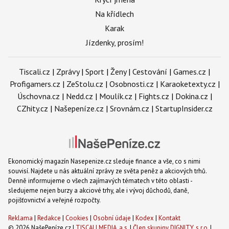
Na křídlech
Karak
Jízdenky, prosím!
Tiscali.cz
|
Zprávy
|
Sport
|
Ženy
|
Cestování
|
Games.cz
|
Profigamers.cz
|
ZeStolu.cz
|
Osobnosti.cz
|
Karaoketexty.cz
|
Úschovna.cz
|
Nedd.cz
|
Moulík.cz
|
Fights.cz
|
Dokina.cz
|
CZhity.cz
|
Našepeníze.cz
|
Srovnám.cz
|
StartupInsider.cz
Ekonomický magazín Nasepenize.cz sleduje finance a vše, co s nimi
souvisí. Najdete u nás aktuální zprávy ze světa peněz a akciových trhů.
Denně informujeme o všech zajímavých tématech v této oblasti -
sledujeme nejen burzy a akciové trhy, ale i vývoj důchodů, daně,
pojišťovnictví a veřejné rozpočty.
Reklama
|
Redakce
|
Cookies
|
Osobní údaje
|
Kodex
|
Kontakt
© 2026 NašePeníze.cz |
TISCALI MEDIA, a.s.
|
Člen skupiny DIGNITY, s.r.o.
|