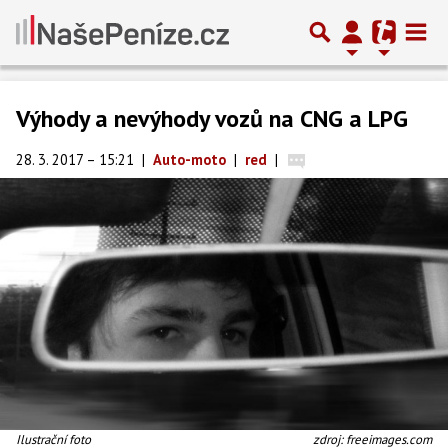
Výhody a nevýhody vozů na CNG a LPG
28. 3. 2017 – 15:21
|
Auto-moto
|
red
|
Ilustrační foto
zdroj: freeimages.com