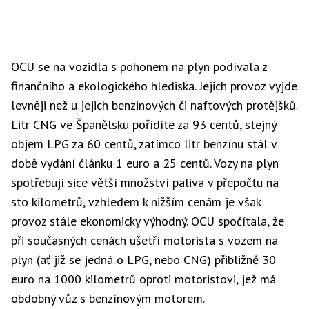
OCU se na vozidla s pohonem na plyn podívala z
finančního a ekologického hlediska. Jejich provoz vyjde
levněji než u jejich benzinových či naftových protějšků.
Litr CNG ve Španělsku pořídíte za 93 centů, stejný
objem LPG za 60 centů, zatímco litr benzínu stál v
době vydání článku 1 euro a 25 centů. Vozy na plyn
spotřebují sice větší množství paliva v přepočtu na
sto kilometrů, vzhledem k nižším cenám je však
provoz stále ekonomicky výhodný. OCU spočítala, že
při současných cenách ušetří motorista s vozem na
plyn (ať již se jedná o LPG, nebo CNG) přibližně 30
euro na 1000 kilometrů oproti motoristovi, jež má
obdobný vůz s benzínovým motorem.