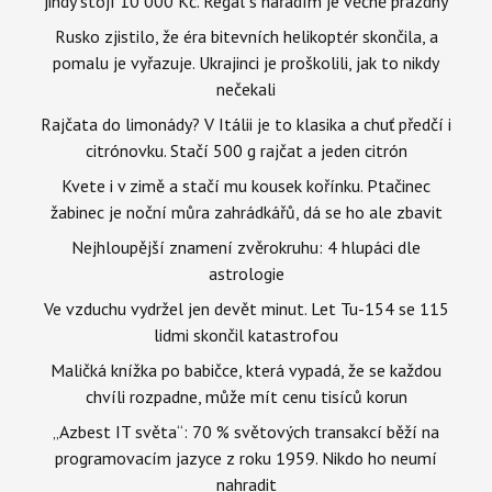
jindy stojí 10 000 Kč. Regál s nářadím je věčně prázdný
Rusko zjistilo, že éra bitevních helikoptér skončila, a
pomalu je vyřazuje. Ukrajinci je proškolili, jak to nikdy
nečekali
Rajčata do limonády? V Itálii je to klasika a chuť předčí i
citrónovku. Stačí 500 g rajčat a jeden citrón
Kvete i v zimě a stačí mu kousek kořínku. Ptačinec
žabinec je noční můra zahrádkářů, dá se ho ale zbavit
Nejhloupější znamení zvěrokruhu: 4 hlupáci dle
astrologie
Ve vzduchu vydržel jen devět minut. Let Tu-154 se 115
lidmi skončil katastrofou
Maličká knížka po babičce, která vypadá, že se každou
chvíli rozpadne, může mít cenu tisíců korun
„Azbest IT světa“: 70 % světových transakcí běží na
programovacím jazyce z roku 1959. Nikdo ho neumí
nahradit