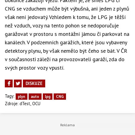
dokonce zakazují vjezd. Faktem je, že směs LPG či
CNG se vzduchem může být výbušná, ani jeden z plynů
však není jedovatý. Vzhledem k tomu, že LPG je těžší
než vzduch, vozy na tento pohon se nedoporučuje
garážovat v prostoru s montážní jámou či parkovat na
kanálech. V podzemních garážích, které jsou vybaveny
detektory plynu, by však nemělo být čeho se bát. V ČR
v současnosti záleží na provozovateli garáží, zda do
svých prostor vozy vpustí.
DISKUZE
Tagy:
plyn
auto
lpg
CNG
,
Zdroje:
dTest
OCU