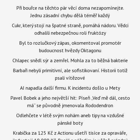
Při bouřce na těchto pár věcí doma nezapomínejte.
Jednu zásadní chybu dělá téměř každý
Cukr, který stojí na špatné straně, pomáhá nádoru. Vědci
odhalili nebezpečnou roli fruktózy
Byl to rozlučkový zápas, okomentoval promotér
budoucnost hvězdy Oktagonu
Chlapec snědl sýr a zemřel. Mohla za to běžná bakterie
Barbaři nebyli primitivní, ale sofistikovaní. Historii totiž
psali vítězové
AI napadla další firmu. K incidentu došlo u Mety
Pavel Bobek a jeho největší hit: Píseň „Veď mě dál, cesto
má“ se původně jmenovala Rododendron
Odlehčete v létě svým nohám aneb tipy na vzdušné
pánské boty
Krabička za 125 Kč z Actionu ušetří tisíce za opraváře,