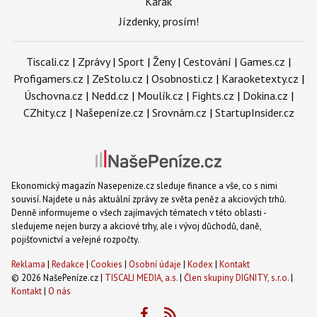
Karak
Jízdenky, prosím!
Tiscali.cz
|
Zprávy
|
Sport
|
Ženy
|
Cestování
|
Games.cz
|
Profigamers.cz
|
ZeStolu.cz
|
Osobnosti.cz
|
Karaoketexty.cz
|
Úschovna.cz
|
Nedd.cz
|
Moulík.cz
|
Fights.cz
|
Dokina.cz
|
CZhity.cz
|
Našepeníze.cz
|
Srovnám.cz
|
StartupInsider.cz
Ekonomický magazín Nasepenize.cz sleduje finance a vše, co s nimi
souvisí. Najdete u nás aktuální zprávy ze světa peněz a akciových trhů.
Denně informujeme o všech zajímavých tématech v této oblasti -
sledujeme nejen burzy a akciové trhy, ale i vývoj důchodů, daně,
pojišťovnictví a veřejné rozpočty.
Reklama
|
Redakce
|
Cookies
|
Osobní údaje
|
Kodex
|
Kontakt
© 2026 NašePeníze.cz |
TISCALI MEDIA, a.s.
|
Člen skupiny DIGNITY, s.r.o.
|
Kontakt
|
O nás