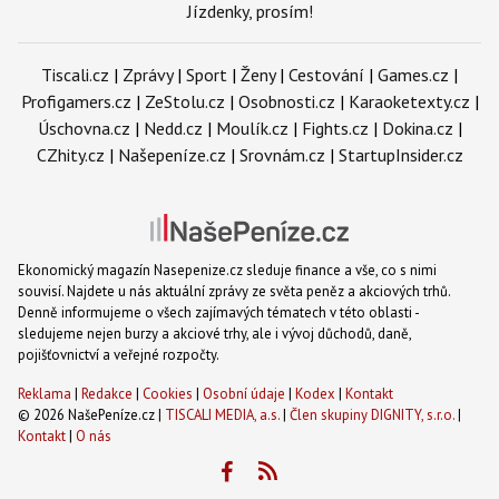
Jízdenky, prosím!
Tiscali.cz
|
Zprávy
|
Sport
|
Ženy
|
Cestování
|
Games.cz
|
Profigamers.cz
|
ZeStolu.cz
|
Osobnosti.cz
|
Karaoketexty.cz
|
Úschovna.cz
|
Nedd.cz
|
Moulík.cz
|
Fights.cz
|
Dokina.cz
|
CZhity.cz
|
Našepeníze.cz
|
Srovnám.cz
|
StartupInsider.cz
Ekonomický magazín Nasepenize.cz sleduje finance a vše, co s nimi
souvisí. Najdete u nás aktuální zprávy ze světa peněz a akciových trhů.
Denně informujeme o všech zajímavých tématech v této oblasti -
sledujeme nejen burzy a akciové trhy, ale i vývoj důchodů, daně,
pojišťovnictví a veřejné rozpočty.
Reklama
|
Redakce
|
Cookies
|
Osobní údaje
|
Kodex
|
Kontakt
© 2026 NašePeníze.cz |
TISCALI MEDIA, a.s.
|
Člen skupiny DIGNITY, s.r.o.
|
Kontakt
|
O nás