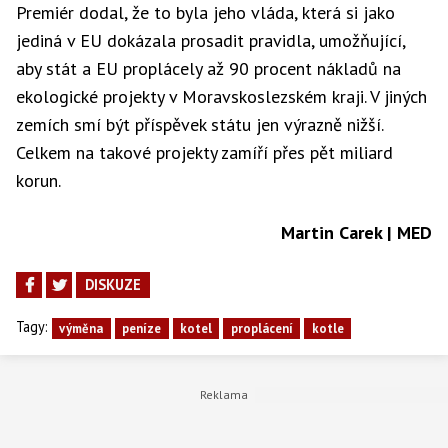
Premiér dodal, že to byla jeho vláda, která si jako
jediná v EU dokázala prosadit pravidla, umožňující,
aby stát a EU proplácely až 90 procent nákladů na
ekologické projekty v Moravskoslezském kraji. V jiných
zemích smí být příspěvek státu jen výrazně nižší.
Celkem na takové projekty zamíří přes pět miliard
korun.
Martin Carek | MED
DISKUZE
Tagy:
výměna
peníze
kotel
proplácení
kotle