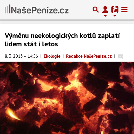
Výměnu neekologických kotlů zaplatí
lidem stát i letos
8. 3. 2013 – 14:56
|
Ekologie
|
Redakce NašePeníze.cz
|