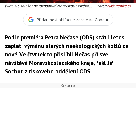
Bude ale záležet na rozhodnutí Moravskoslezského
zdroj:
NašePeníze.cz
kraje, kolik peněz bude ochoten svým obyvatelům na
nové kotle věnovat. K příspěvku státu musí dát kraj
Přidat mezi oblíbené zdroje na Googlu
stejnou sumu. Foto:SXC
Podle premiéra Petra Nečase (ODS) stát i letos
zaplatí výměnu starých neekologických kotlů za
nové. Ve čtvrtek to přislíbil Nečas při své
návštěvě Moravskoslezského kraje, řekl Jiří
Sochor z tiskového oddělení ODS.