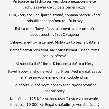
Při bouřce na těchto pár věcí doma nezapomínejte.
Jednu zásadní chybu dělá téměř každý
Cukr, který stojí na špatné straně, pomáhá nádoru. Vědci
odhalili nebezpečnou roli fruktózy
Byl to rozlučkový zápas, okomentoval promotér
budoucnost hvězdy Oktagonu
Chlapec snědl sýr a zemřel. Mohla za to běžná bakterie
Barbaři nebyli primitivní, ale sofistikovaní. Historii totiž
psali vítězové
AI napadla další firmu. K incidentu došlo u Mety
Pavel Bobek a jeho největší hit: Píseň „Veď mě dál, cesto
má“ se původně jmenovala Rododendron
Odlehčete v létě svým nohám aneb tipy na vzdušné
pánské boty
Krabička za 125 Kč z Actionu ušetří tisíce za opraváře,
jindy stojí 10 000 Kč. Regál s nářadím je věčně prázdný