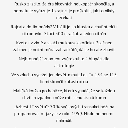
Rusko zjistilo, že éra bitevních helikoptér skončila, a
pomalu je vyřazuje. Ukrajinci je proškolili, jak to nikdy
nečekali
Rajčata do limonády? V Itálii je to klasika a chuť předčí i
citrónovku. Stačí 500 g rajčat a jeden citrón
Kvete i v zimě a stačí mu kousek kořínku. Ptačinec
žabinec je noční můra zahrádkářů, dá se ho ale zbavit
Nejhloupější znamení zvěrokruhu: 4 hlupáci dle
astrologie
Ve vzduchu vydržel jen devět minut. Let Tu-154 se 115
lidmi skončil katastrofou
Maličká knížka po babičce, která vypadá, že se každou
chvíli rozpadne, může mít cenu tisíců korun
„Azbest IT světa“: 70 % světových transakcí běží na
programovacím jazyce z roku 1959. Nikdo ho neumí
nahradit