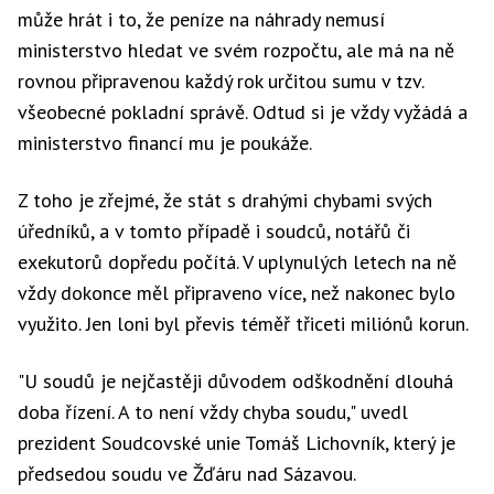
může hrát i to, že peníze na náhrady nemusí
ministerstvo hledat ve svém rozpočtu, ale má na ně
rovnou připravenou každý rok určitou sumu v tzv.
všeobecné pokladní správě. Odtud si je vždy vyžádá a
ministerstvo financí mu je poukáže.
Z toho je zřejmé, že stát s drahými chybami svých
úředníků, a v tomto případě i soudců, notářů či
exekutorů dopředu počítá. V uplynulých letech na ně
vždy dokonce měl připraveno více, než nakonec bylo
využito. Jen loni byl převis téměř třiceti miliónů korun.
"U soudů je nejčastěji důvodem odškodnění dlouhá
doba řízení. A to není vždy chyba soudu," uvedl
prezident Soudcovské unie Tomáš Lichovník, který je
předsedou soudu ve Žďáru nad Sázavou.