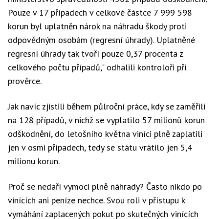
Pouze v 17 případech v celkové částce 7 999 598
korun byl uplatněn nárok na náhradu škody proti
odpovědným osobám (regresní úhrady). Uplatněné
regresní úhrady tak tvoří pouze 0,37 procenta z
celkového počtu případů," odhalili kontroloři při
prověrce.
Jak navíc zjistili během půlroční práce, kdy se zaměřili
na 128 případů, v nichž se vyplatilo 57 milionů korun
odškodnění, do letošního května viníci plně zaplatili
jen v osmi případech, tedy se státu vrátilo jen 5,4
milionu korun.
Proč se nedaří vymoci plně náhrady? Často nikdo po
vinících ani peníze nechce. Svou roli v přístupu k
vymáhání zaplacených pokut po skutečných vinících