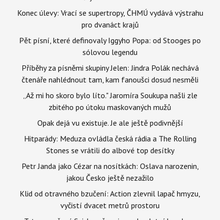
Konec úlevy: Vrací se supertropy, ČHMÚ vydává výstrahu
pro dvanáct krajů
Pět písní, které definovaly Iggyho Popa: od Stooges po
sólovou legendu
Příběhy za písněmi skupiny Jelen: Jindra Polák nechává
čtenáře nahlédnout tam, kam fanoušci dosud nesměli
„Až mi ho skoro bylo líto." Jaromíra Soukupa našli zle
zbitého po útoku maskovaných mužů
Opak dejá vu existuje. Je ale ještě podivnější
Hitparády: Meduza ovládla česká rádia a The Rolling
Stones se vrátili do albové top desítky
Petr Janda jako Cézar na nosítkách: Oslava narozenin,
jakou Česko ještě nezažilo
Klid od otravného bzučení: Action zlevnil lapač hmyzu,
vyčistí dvacet metrů prostoru