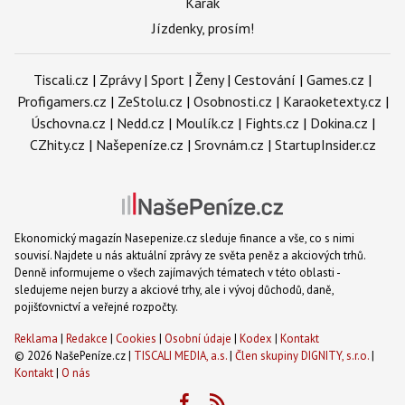
Karak
Jízdenky, prosím!
Tiscali.cz
|
Zprávy
|
Sport
|
Ženy
|
Cestování
|
Games.cz
|
Profigamers.cz
|
ZeStolu.cz
|
Osobnosti.cz
|
Karaoketexty.cz
|
Úschovna.cz
|
Nedd.cz
|
Moulík.cz
|
Fights.cz
|
Dokina.cz
|
CZhity.cz
|
Našepeníze.cz
|
Srovnám.cz
|
StartupInsider.cz
Ekonomický magazín Nasepenize.cz sleduje finance a vše, co s nimi
souvisí. Najdete u nás aktuální zprávy ze světa peněz a akciových trhů.
Denně informujeme o všech zajímavých tématech v této oblasti -
sledujeme nejen burzy a akciové trhy, ale i vývoj důchodů, daně,
pojišťovnictví a veřejné rozpočty.
Reklama
|
Redakce
|
Cookies
|
Osobní údaje
|
Kodex
|
Kontakt
© 2026 NašePeníze.cz |
TISCALI MEDIA, a.s.
|
Člen skupiny DIGNITY, s.r.o.
|
Kontakt
|
O nás