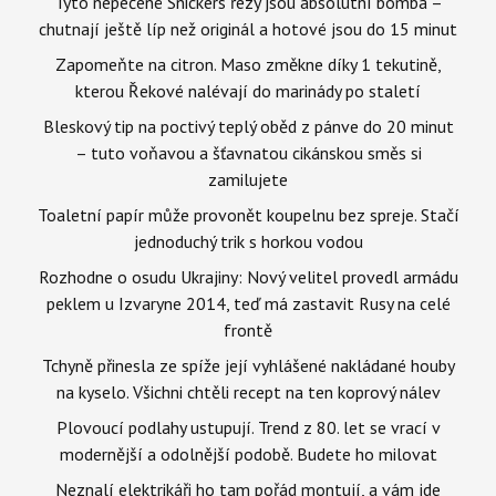
Tyto nepečené Snickers řezy jsou absolutní bomba –
chutnají ještě líp než originál a hotové jsou do 15 minut
Zapomeňte na citron. Maso změkne díky 1 tekutině,
kterou Řekové nalévají do marinády po staletí
Bleskový tip na poctivý teplý oběd z pánve do 20 minut
– tuto voňavou a šťavnatou cikánskou směs si
zamilujete
Toaletní papír může provonět koupelnu bez spreje. Stačí
jednoduchý trik s horkou vodou
Rozhodne o osudu Ukrajiny: Nový velitel provedl armádu
peklem u Izvaryne 2014, teď má zastavit Rusy na celé
frontě
Tchyně přinesla ze spíže její vyhlášené nakládané houby
na kyselo. Všichni chtěli recept na ten koprový nálev
Plovoucí podlahy ustupují. Trend z 80. let se vrací v
modernější a odolnější podobě. Budete ho milovat
Neznalí elektrikáři ho tam pořád montují, a vám jde