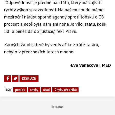
"Odpovědnost je předně na státu, který má zajistit
rychlý výkon spravedlnosti. Na našem soudu máme
meziroční nárůst sporné agendy oproti loňsku o 38
procent a nepřibyla nám ani noha. Je věcí státu, kolik
lidí a peněz dá do justice," řekl Právu.
Kárných žalob, které by vedly až ke ztrátě taláru,
nebylo v předchozích letech mnoho.
-
Eva Vanácová | MED
DISKUZE
Tagy:
peníze
chyby
úřad
Chyby úředníků