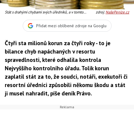
Stát s drahými chybami svých úředníků, a v tomto
zdroj:
NašePeníze.cz
případě i soudců, notářů či exekutorů dopředu počítá,
Foto:SXC
Přidat mezi oblíbené zdroje na Googlu
Čtyři sta milionů korun za čtyři roky - to je
bilance chyb napáchaných v resortu
spravedlnosti, které odhalila kontrola
Nejvyššího kontrolního úřadu. Tolik korun
zaplatil stát za to, že soudci, notáři, exekutoři či
resortní úředníci způsobili někomu škodu a stát
ji musel nahradit, píše deník Právo.