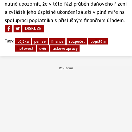
nutné upozornit, že v této fázi průběh daňového řízení
a zvláště jeho úspěšné ukončení záleží v plné míře na
spolupráci poplatníka s příslušným finančním úřadem.
DISKUZE
Tagy:
půjčka
peníze
finance
rozpočet
pojištění
hotovost
úvěr
tiskové zprávy