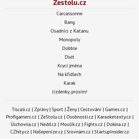
Zestolu.cz
Carcassonne
Bang
Osadníci z Katanu
Monopoly
Dobble
Dixit
Krycí jména
Na křídlech
Karak
Jízdenky, prosím!
Tiscali.cz
|
Zprávy
|
Sport
|
Ženy
|
Cestování
|
Games.cz
|
Profigamers.cz
|
ZeStolu.cz
|
Osobnosti.cz
|
Karaoketexty.cz
|
Úschovna.cz
|
Nedd.cz
|
Moulík.cz
|
Fights.cz
|
Dokina.cz
|
CZhity.cz
|
Našepeníze.cz
|
Srovnám.cz
|
StartupInsider.cz