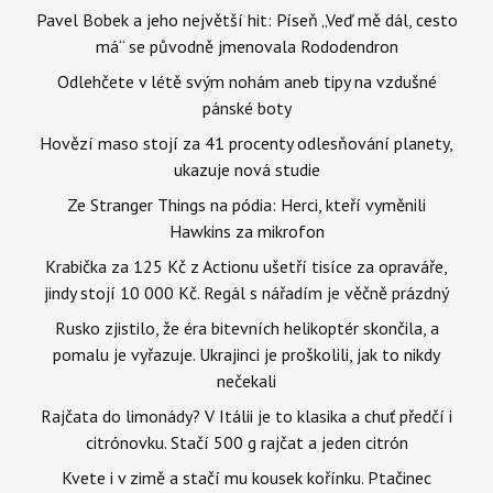
Pavel Bobek a jeho největší hit: Píseň „Veď mě dál, cesto
má“ se původně jmenovala Rododendron
Odlehčete v létě svým nohám aneb tipy na vzdušné
pánské boty
Hovězí maso stojí za 41 procenty odlesňování planety,
ukazuje nová studie
Ze Stranger Things na pódia: Herci, kteří vyměnili
Hawkins za mikrofon
Krabička za 125 Kč z Actionu ušetří tisíce za opraváře,
jindy stojí 10 000 Kč. Regál s nářadím je věčně prázdný
Rusko zjistilo, že éra bitevních helikoptér skončila, a
pomalu je vyřazuje. Ukrajinci je proškolili, jak to nikdy
nečekali
Rajčata do limonády? V Itálii je to klasika a chuť předčí i
citrónovku. Stačí 500 g rajčat a jeden citrón
Kvete i v zimě a stačí mu kousek kořínku. Ptačinec