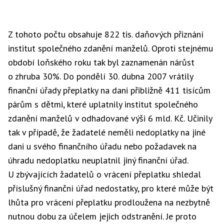
Z tohoto počtu obsahuje 822 tis. daňových přiznání
institut společného zdanění manželů. Oproti stejnému
období loňského roku tak byl zaznamenán nárůst
o zhruba 30%. Do pondělí 30. dubna 2007 vrátily
finanční úřady přeplatky na dani přibližně 411 tisícům
párům s dětmi, které uplatnily institut společného
zdanění manželů v odhadované výši 6 mld. Kč. Učinily
tak v případě, že žadatelé neměli nedoplatky na jiné
dani u svého finančního úřadu nebo požadavek na
úhradu nedoplatku neuplatnil jiný finanční úřad.
U zbývajících žadatelů o vrácení přeplatku shledal
příslušný finanční úřad nedostatky, pro které může být
lhůta pro vrácení přeplatku prodloužena na nezbytně
nutnou dobu za účelem jejich odstranění. Je proto