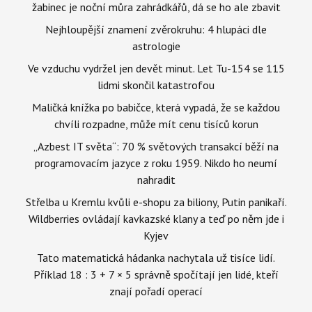
žabinec je noční můra zahrádkářů, dá se ho ale zbavit
Nejhloupější znamení zvěrokruhu: 4 hlupáci dle
astrologie
Ve vzduchu vydržel jen devět minut. Let Tu-154 se 115
lidmi skončil katastrofou
Maličká knížka po babičce, která vypadá, že se každou
chvíli rozpadne, může mít cenu tisíců korun
„Azbest IT světa“: 70 % světových transakcí běží na
programovacím jazyce z roku 1959. Nikdo ho neumí
nahradit
Střelba u Kremlu kvůli e-shopu za biliony, Putin panikaří.
Wildberries ovládají kavkazské klany a teď po něm jde i
Kyjev
Tato matematická hádanka nachytala už tisíce lidí.
Příklad 18 : 3 + 7 × 5 správně spočítají jen lidé, kteří
znají pořadí operací