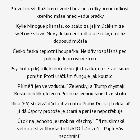
Plevel mezi dlaždicemi zmizí bez octa díky pomocníkovi,
kterého máte hned vedle pračky
Kylie Minogue přiznala, co stálo za jejím útěkem ze
světové slávy: Nový dokument odhaluje roky, o nichž
doposud mlčela
Česko česká teplotní houpačka: Nejdřív rozpálená pec,
pak najednou ostrý zlom
Psychologický trik, který odzbrojí člověka, co se vás snaží
ponížit. Proti urážkám funguje jak kouzlo
„Příměří jen ve vzduchu.“ Zelenskyj a Trump chystají
Rusku nabídku, kterou Putin už jednou smetl ze stolu
Jiřina (65) si užívá důchod v centru Prahy. Dcera jí řekla, ať
jí dá úspory, protože je stará a peníze nepotřebuje
„Útok na jednoho je útok na všechny.“ Tři muslimské
velmoci stvořily vlastní NATO. Írán zuří: „Papír vás
neochrání“