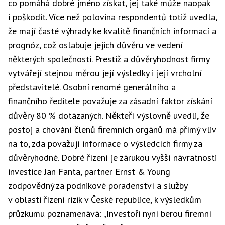
co pomáhá dobré jméno získat, jej také může naopak
i poškodit. Více než polovina respondentů totiž uvedla,
že mají časté výhrady ke kvalitě finančních informací a
prognóz, což oslabuje jejich důvěru ve vedení
některých společnosti. Prestiž a důvěryhodnost firmy
vytvářejí stejnou měrou její výsledky i její vrcholní
představitelé. Osobní renomé generálního a
finančního ředitele považuje za zásadní faktor získání
důvěry 80 % dotázaných. Někteří výslovně uvedli, že
postoj a chování členů firemních orgánů má přímý vliv
na to, zda považují informace o výsledcích firmy za
důvěryhodné. Dobré řízení je zárukou vyšší návratnosti
investice Jan Fanta, partner Ernst & Young
zodpovědný za podnikové
poradenství
a služby
v oblasti řízení rizik v České republice, k výsledkům
průzkumu poznamenává: „Investoři nyní berou firemní