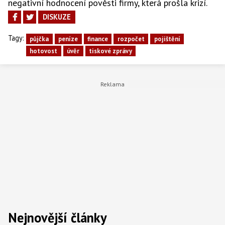
negativní hodnocení pověsti firmy, která prošla krizí.
DISKUZE
Tagy:
půjčka
peníze
finance
rozpočet
pojištění
hotovost
úvěr
tiskové zprávy
Nejnovější články