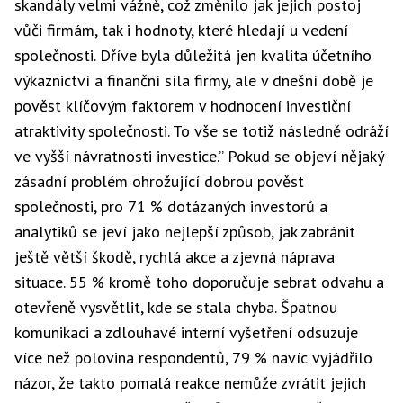
skandály velmi vážně, což změnilo jak jejich postoj
vůči firmám, tak i hodnoty, které hledají u vedení
společnosti. Dříve byla důležitá jen kvalita účetního
výkaznictví a finanční síla firmy, ale v dnešní době je
pověst klíčovým faktorem v hodnocení investiční
atraktivity společnosti. To vše se totiž následně odráží
ve vyšší návratnosti
investice
.” Pokud se objeví nějaký
zásadní problém ohrožující dobrou pověst
společnosti, pro 71 % dotázaných investorů a
analytiků se jeví jako nejlepší způsob, jak zabránit
ještě větší škodě, rychlá akce a zjevná náprava
situace. 55 % kromě toho doporučuje sebrat odvahu a
otevřeně vysvětlit, kde se stala chyba. Špatnou
komunikaci a zdlouhavé interní vyšetření odsuzuje
více než polovina respondentů, 79 % navíc vyjádřilo
názor, že takto pomalá reakce nemůže zvrátit jejich