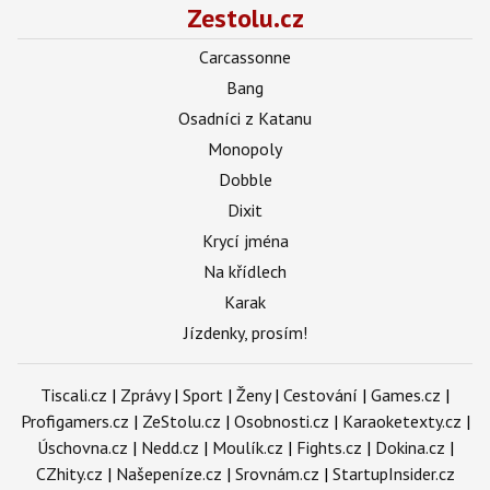
Zestolu.cz
Carcassonne
Bang
Osadníci z Katanu
Monopoly
Dobble
Dixit
Krycí jména
Na křídlech
Karak
Jízdenky, prosím!
Tiscali.cz
|
Zprávy
|
Sport
|
Ženy
|
Cestování
|
Games.cz
|
Profigamers.cz
|
ZeStolu.cz
|
Osobnosti.cz
|
Karaoketexty.cz
|
Úschovna.cz
|
Nedd.cz
|
Moulík.cz
|
Fights.cz
|
Dokina.cz
|
CZhity.cz
|
Našepeníze.cz
|
Srovnám.cz
|
StartupInsider.cz