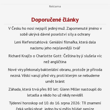
Doporučené články
V Česku ho nosí nejspíš jediný muž. Zapomenuté jméno v
sobě ukrývá dávné poselství síly a ochrany
Leni Riefenstahlová: Geniální filmařka, která dala
nacismu jeho nejslavnější tvář
Richard Krajčo o Charlotte Gott: Čeština by jí slušela víc
než angličtina
Nové viry překonaly bakteriální obranu, protože je příroda
nezná. Vědci varují před viry, proti kterým se nebudeme
umět bránit
Záhada, která trvá přes 80 let: Glenn Miller nastoupil do
letadla a nikdo ho už nikdy neviděl
Týdenní horoskop od 10. do 16. srpna 2026: Tři znamení
čeká velký obrat, jedno by si mělo hlídat peníze