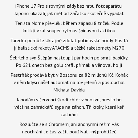
iPhone 17 Pro s rovnými zády bez hrbu fotoaparátu.
Japonci ukázali, jak měl od začátku skutečně vypadat
Tenista Norrie převlékl během zápasu 8 triček. Podle
kritiků vzal soupeři rytmus špinavou taktikou
Turecko pomůže Ukrajině zdolat putinovské hordy. Posílá
jí balistické rakety ATACMS a těžké raketomety M270
Šebrleho syn Štěpán nastoupil pár hodin po smrti babičky.
Po 621 dnech bez gólu trefil přímák a věnoval ho jí
Pastrňák prodává byt v Bostonu za 82 milionů Kč. Kohák
v něm kdysi našel automat na lov jelenů a poslouchal
Michala Davida
Jahodám v červenci škodí chlór v hnojivu, přesto ho
většina zahrádkářů sype na záhon. Tři kroky, které keř
zachrání
Rozlučte se s Chromem, ani anonymní režim vás
neochrání. Je čas začít používat jiný prohlížeč