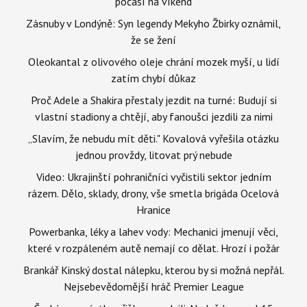
počasí na víkend
Zásnuby v Londýně: Syn legendy Mekyho Žbirky oznámil,
že se žení
Oleokantal z olivového oleje chrání mozek myší, u lidí
zatím chybí důkaz
Proč Adele a Shakira přestaly jezdit na turné: Budují si
vlastní stadiony a chtějí, aby fanoušci jezdili za nimi
„Slavím, že nebudu mít děti." Kovalová vyřešila otázku
jednou provždy, litovat prý nebude
Video: Ukrajinští pohraničníci vyčistili sektor jedním
rázem. Dělo, sklady, drony, vše smetla brigáda Ocelová
Hranice
Powerbanka, léky a lahev vody: Mechanici jmenují věci,
které v rozpáleném autě nemají co dělat. Hrozí i požár
Brankář Kinský dostal nálepku, kterou by si možná nepřál.
Nejsebevědomější hráč Premier League