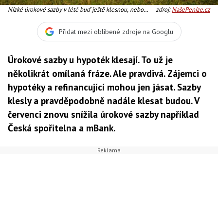
Nízké úrokové sazby v létě buď ještě klesnou, nebo
zdroj:
NašePeníze.cz
budou stagnovat. Určitě však neporostou. Foto:SXC
Přidat mezi oblíbené zdroje na Googlu
Úrokové sazby u hypoték klesají. To už je
několikrát omílaná fráze. Ale pravdivá. Zájemci o
hypotéky a refinancující mohou jen jásat. Sazby
klesly a pravděpodobně nadále klesat budou. V
červenci znovu snížila úrokové sazby například
Česká spořitelna a mBank.