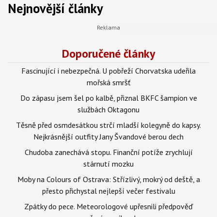
Nejnovější články
Doporučené články
Fascinující i nebezpečná. U pobřeží Chorvatska udeřila
mořská smršť
Do zápasu jsem šel po kalbě, přiznal BKFC šampion ve
službách Oktagonu
Těsně před osmdesátkou strčí mladší kolegyně do kapsy.
Nejkrásnější outfity Jany Švandové berou dech
Chudoba zanechává stopu. Finanční potíže zrychlují
stárnutí mozku
Moby na Colours of Ostrava: Střízlivý, mokrý od deště, a
přesto přichystal nejlepší večer festivalu
Zpátky do pece. Meteorologové upřesnili předpověď