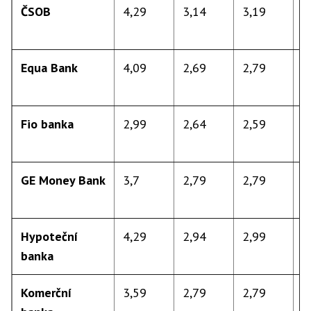
ČSOB
4,29
3,14
3,19
d
7
Equa Bank
4,09
2,69
2,79
d
1
Fio banka
2,99
2,64
2,59
d
7
GE Money Bank
3,7
2,79
2,79
d
8
Hypoteční
4,29
2,94
2,99
d
banka
7
Komerční
3,59
2,79
2,79
d