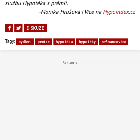
službu Hypotéka s prémií.
-Monika Hrušová | Více na
Hypoindex.cz
DISKUZE
Tagy:
bydlení
peníze
hypotéka
hypotéky
refinancování