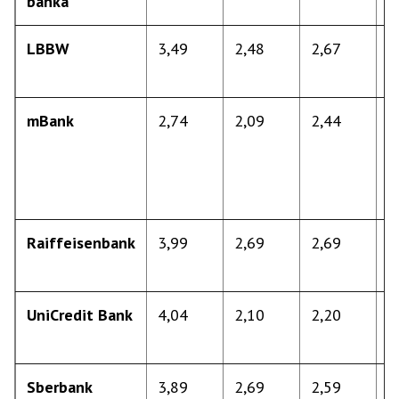
banka
8
LBBW
3,49
2,48
2,67
d
9
mBank
2,74
2,09
2,44
o
5
d
8
Raiffeisenbank
3,99
2,69
2,69
d
1
UniCredit Bank
4,04
2,10
2,20
d
8
Sberbank
3,89
2,69
2,59
d