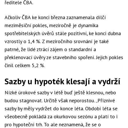
ředitele ČBA.
Ačkoliv ČBA ke konci března zaznamenala dílčí
meziměsíční pokles, meziročně je dynamika
spotřebitelských úvěrů stále pozitivní, ke konci dubna
vzrostly o 1,4 %. Z meziročního srovnání je také
patrné, že lidé ztrácí zájem o standardní a
překlenovací úvěry ze stavebního spoření. Jejich pokles
činil celkem 5,2 %.
Sazby u hypoték klesají a vydrží
Nízké úrokové sazby v létě buď ještě klesnou, nebo
budou stagnovat. Určitě však neporostou. „Příznivé
sazby by měly vydržet do konce léta. Období léta se
všeobecně pokládá za okurkovou sezónu a platí to i
pro hypoteční trh. To ale neznamená, že se o