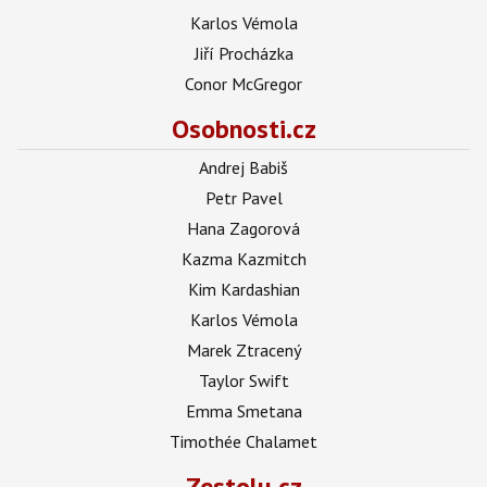
Karlos Vémola
Jiří Procházka
Conor McGregor
Osobnosti.cz
Andrej Babiš
Petr Pavel
Hana Zagorová
Kazma Kazmitch
Kim Kardashian
Karlos Vémola
Marek Ztracený
Taylor Swift
Emma Smetana
Timothée Chalamet
Zestolu.cz