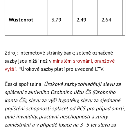
7
Wüstenrot
3,79
2,49
2,64
d
7
Zdroj: Internetové stránky bank; zeleně označené
sazby jsou nižší než v
minulém srovnání, oranžové
vyšší
. *Úrokové sazby platí pro uvedené LTV.
Česká spořitelna:
Úrokové sazby zohledňují slevu za
splácení z aktivního Osobního účtu ČS (Osobního
konta ČS), slevu za výši hypotéky, slevu za sjednané
pojištění schopnosti splácet od PČS pro případ smrti,
plné invalidity, pracovní neschopnosti a ztráty
zaměstnání a v případě fixace na 3–5 let slevu za