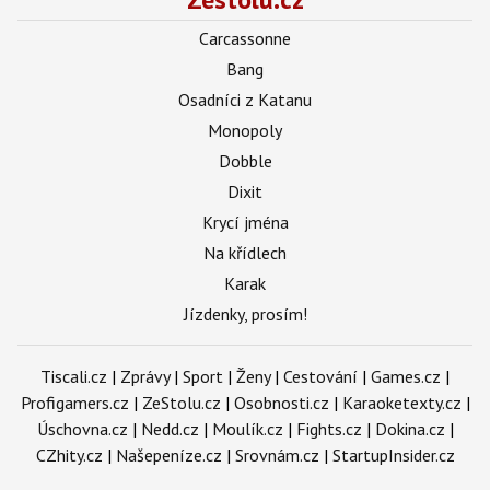
Carcassonne
Bang
Osadníci z Katanu
Monopoly
Dobble
Dixit
Krycí jména
Na křídlech
Karak
Jízdenky, prosím!
Tiscali.cz
|
Zprávy
|
Sport
|
Ženy
|
Cestování
|
Games.cz
|
Profigamers.cz
|
ZeStolu.cz
|
Osobnosti.cz
|
Karaoketexty.cz
|
Úschovna.cz
|
Nedd.cz
|
Moulík.cz
|
Fights.cz
|
Dokina.cz
|
CZhity.cz
|
Našepeníze.cz
|
Srovnám.cz
|
StartupInsider.cz