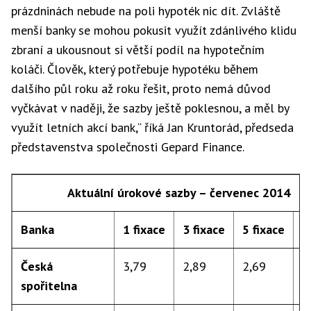
prázdninách nebude na poli hypoték nic dít. Zvláště
menší banky se mohou pokusit využít zdánlivého klidu
zbraní a ukousnout si větší podíl na hypotečním
koláči. Člověk, který potřebuje hypotéku během
dalšího půl roku až roku řešit, proto nemá důvod
vyčkávat v naději, že sazby ještě poklesnou, a měl by
využít letních akcí bank,“ říká Jan Kruntorád, předseda
představenstva společnosti Gepard Finance.
Aktuální úrokové sazby – červenec 2014
Banka
1 fixace
3 fixace
5 fixace
L
Česká
3,79
2,89
2,69
d
spořitelna
1