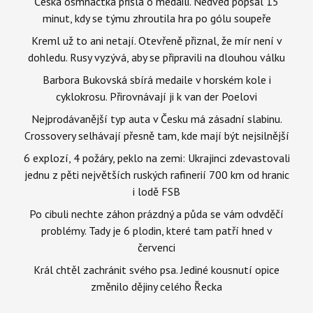
Česká osmnáctka přišla o medaili. Nedvěd popsal 15
minut, kdy se týmu zhroutila hra po gólu soupeře
Kreml už to ani netají. Otevřeně přiznal, že mír není v
dohledu. Rusy vyzývá, aby se připravili na dlouhou válku
Barbora Bukovská sbírá medaile v horském kole i
cyklokrosu. Přirovnávají ji k van der Poelovi
Nejprodávanější typ auta v Česku má zásadní slabinu.
Crossovery selhávají přesně tam, kde mají být nejsilnější
6 explozí, 4 požáry, peklo na zemi: Ukrajinci zdevastovali
jednu z pěti největších ruských rafinerií 700 km od hranic
i lodě FSB
Po cibuli nechte záhon prázdný a půda se vám odvděčí
problémy. Tady je 6 plodin, které tam patří hned v
červenci
Král chtěl zachránit svého psa. Jediné kousnutí opice
změnilo dějiny celého Řecka