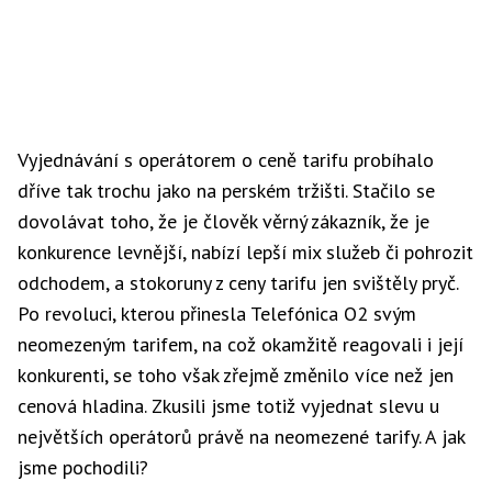
Vyjednávání s operátorem o ceně tarifu probíhalo
dříve tak trochu jako na perském tržišti. Stačilo se
dovolávat toho, že je člověk věrný zákazník, že je
konkurence levnější, nabízí lepší mix služeb či pohrozit
odchodem, a stokoruny z ceny tarifu jen svištěly pryč.
Po revoluci, kterou přinesla Telefónica O2 svým
neomezeným tarifem, na což okamžitě reagovali i její
konkurenti, se toho však zřejmě změnilo více než jen
cenová hladina. Zkusili jsme totiž vyjednat slevu u
největších operátorů právě na neomezené tarify. A jak
jsme pochodili?