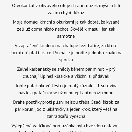
Oleokantal z olivového oleje chrání mozek myší, u lidí
zatím chybí důkaz
Moje domácí kimchi s okurkami je tak dobré, že kysané
zelí už doma nikdo nechce. Skvělé k masu i jen tak
samotné
V zaprášené kredenci na chalupě leží talíře, za které
sběratelé platí tisíce. Poznáte je podle jednoho znaku na
spodku
Zelné karbanátky se snědly během pár minut – prý
chutnají líp než klasické a všichni si přidávali
Tohle palačinkové těsto je malý zázrak – 1 surovina
navíc a palačinky se už nepřilepí ani neroztrhnou
Drahé postřiky proti plísni nejsou třeba. Stačí škrob za
pár korun, jód z lékárničky a jeden krok, který většina
zahrádkářů vynechá
Vylepšená vajíčková pomazánka byla hvězdou oslavy –