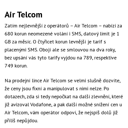
Air Telcom
Zatím nejlevnější z operátorů – Air Telcom – nabízí za
680 korun neomezené volání i SMS, datový limit je 1
GB za měsíc. O čtyřicet korun levnější je tarif s
placenými SMS. Obojí ale se smlouvou na dva roky,
bez upsání vás tyto tarify vyjdou na 789, respektive
749 korun.
Na prodejní lince Air Telcom se velmi slušně dozvíte,
že ceny jsou fixní a manipulovat s nimi nelze. Po
dotazech, zda si tedy nepočkat na další zlevnění, které
již avizoval Vodafone, a pak další možné snížení cen u
Air Telcom, vám operátor odpoví, že nejspíš dolů již
příliš nepůjdou.