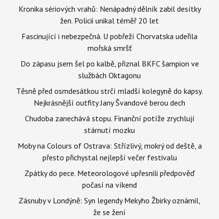
Kronika sériových vrahů: Nenápadný dělník zabil desítky
žen. Policii unikal téměř 20 let
Fascinující i nebezpečná. U pobřeží Chorvatska udeřila
mořská smršť
Do zápasu jsem šel po kalbě, přiznal BKFC šampion ve
službách Oktagonu
Těsně před osmdesátkou strčí mladší kolegyně do kapsy.
Nejkrásnější outfity Jany Švandové berou dech
Chudoba zanechává stopu. Finanční potíže zrychlují
stárnutí mozku
Moby na Colours of Ostrava: Střízlivý, mokrý od deště, a
přesto přichystal nejlepší večer festivalu
Zpátky do pece. Meteorologové upřesnili předpověď
počasí na víkend
Zásnuby v Londýně: Syn legendy Mekyho Žbirky oznámil,
že se žení