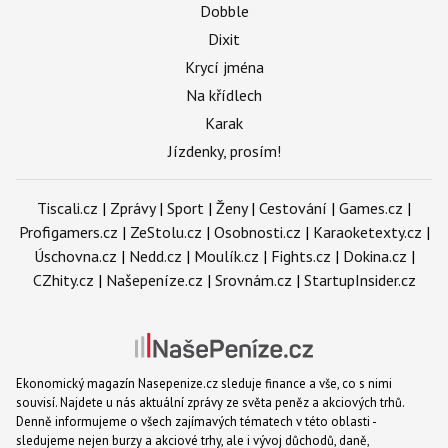
Dobble
Dixit
Krycí jména
Na křídlech
Karak
Jízdenky, prosím!
Tiscali.cz
|
Zprávy
|
Sport
|
Ženy
|
Cestování
|
Games.cz
|
Profigamers.cz
|
ZeStolu.cz
|
Osobnosti.cz
|
Karaoketexty.cz
|
Úschovna.cz
|
Nedd.cz
|
Moulík.cz
|
Fights.cz
|
Dokina.cz
|
CZhity.cz
|
Našepeníze.cz
|
Srovnám.cz
|
StartupInsider.cz
Ekonomický magazín Nasepenize.cz sleduje finance a vše, co s nimi
souvisí. Najdete u nás aktuální zprávy ze světa peněz a akciových trhů.
Denně informujeme o všech zajímavých tématech v této oblasti -
sledujeme nejen burzy a akciové trhy, ale i vývoj důchodů, daně,