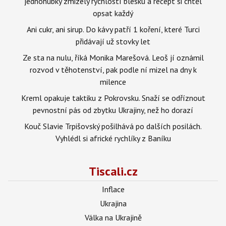
jednohubky zmizely rychlostí blesku a recept si chtěl
opsat každý
Ani cukr, ani sirup. Do kávy patří 1 koření, které Turci
přidávají už stovky let
Ze sta na nulu, říká Monika Marešová. Leoš jí oznámil
rozvod v těhotenství, pak podle ní mizel na dny k
milence
Kreml opakuje taktiku z Pokrovsku. Snaží se odříznout
pevnostní pás od zbytku Ukrajiny, než ho dorazí
Kouč Slavie Trpišovský pošilhává po dalších posilách.
Vyhlédl si africké rychlíky z Baníku
Tiscali.cz
Inflace
Ukrajina
Válka na Ukrajině