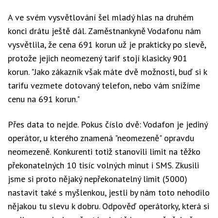
A ve svém vysvětlování šel mladý hlas na druhém
konci drátu ještě dál. Zaměstnankyně Vodafonu nám
vysvětlila, že cena 691 korun už je prakticky po slevě,
protože jejich neomezený tarif stojí klasicky 901
korun. "Jako zákazník však máte dvě možnosti, buď si k
tarifu vezmete dotovaný telefon, nebo vám snížíme
cenu na 691 korun."
Přes data to nejde. Pokus číslo dvě: Vodafon je jediný
operátor, u kterého znamená "neomezeně" opravdu
neomezeně. Konkurenti totiž stanovili limit na těžko
překonatelných 10 tisíc volných minut i SMS. Zkusili
jsme si proto nějaký nepřekonatelný limit (5000)
nastavit také s myšlenkou, jestli by nám toto nehodilo
nějakou tu slevu k dobru. Odpověď operátorky, která si