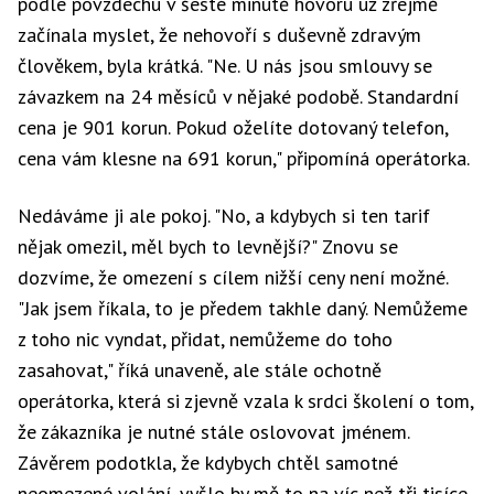
podle povzdechu v šesté minutě hovoru už zřejmě
začínala myslet, že nehovoří s duševně zdravým
člověkem, byla krátká. "Ne. U nás jsou smlouvy se
závazkem na 24 měsíců v nějaké podobě. Standardní
cena je 901 korun. Pokud oželíte dotovaný telefon,
cena vám klesne na 691 korun," připomíná operátorka.
Nedáváme ji ale pokoj. "No, a kdybych si ten tarif
nějak omezil, měl bych to levnější?" Znovu se
dozvíme, že omezení s cílem nižší ceny není možné.
"Jak jsem říkala, to je předem takhle daný. Nemůžeme
z toho nic vyndat, přidat, nemůžeme do toho
zasahovat," říká unaveně, ale stále ochotně
operátorka, která si zjevně vzala k srdci školení o tom,
že zákazníka je nutné stále oslovovat jménem.
Závěrem podotkla, že kdybych chtěl samotné
neomezené volání, vyšlo by mě to na víc než tři tisíce