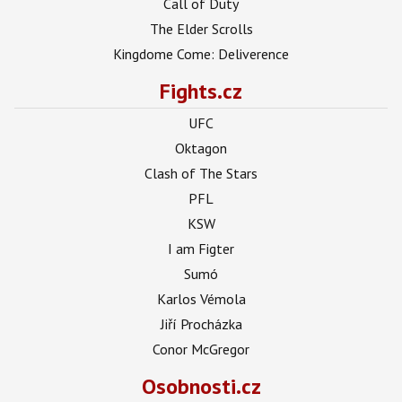
Call of Duty
The Elder Scrolls
Kingdome Come: Deliverence
Fights.cz
UFC
Oktagon
Clash of The Stars
PFL
KSW
I am Figter
Sumó
Karlos Vémola
Jiří Procházka
Conor McGregor
Osobnosti.cz