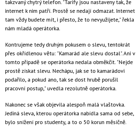
takzvaný chytrý telefon. "Tarify jsou nastaveny tak, že
internet k nim patří. Prostě se nedají odmazat. Internet
tam vždy budete mít, i přesto, že to nevyužijete," řekla
nám mladá operátorka.
Kontrujeme tedy druhým pokusem o slevu, tentokrát
přes okřídlenou větu: "Kamarád ale slevu dostal". Ani v
tomto případě se operátorka nedala obměkčit. "Nejde
prostě získat slevu. Nechápu, jak se to kamarádovi
podařilo, a pokud ano, tak se dost hrubě porušil
pracovní postup," uvedla rezolutně operátorka.
Nakonec se však objevila alespoň malá vlaštovka.
Jediná sleva, kterou operátorka nabídla sama od sebe,
bylo snížení pro studenty, a to o 50 korun měsíčně.