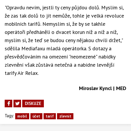
"Opravdu nevím, jestli ty ceny půjdou dolů. Myslím si,
že zas tak dolů to jít nemůže, tohle je velká revoluce
mobilních tarifů. Nemyslím si, že by se takhle
operátoři předháněli o dvacet korun níž a níž a níž,
myslím si, že teď se budou ceny nějakou chvíli držet,"
sdělila Mediafaxu mladá operátorka. S dotazy a
přesvědčováním na omezení "neomezené" nabídky
zlevnění však zůstává netečná a nabídne levnější
tarify Air Relax.
Miroslav Kyncl | MED
DISKUZE
Tagy:
mobil
účet
tarif
zlevnit