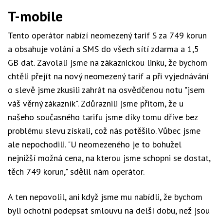
T-mobile
Tento operátor nabízí neomezený tarif S za 749 korun
a obsahuje volání a SMS do všech sítí zdarma a 1,5
GB dat. Zavolali jsme na zákaznickou linku, že bychom
chtěli přejít na nový neomezený tarif a při vyjednávání
o slevě jsme zkusili zahrát na osvědčenou notu "jsem
váš věrný zákazník". Zdůraznili jsme přitom, že u
našeho současného tarifu jsme díky tomu dříve bez
problému slevu získali, což nás potěšilo. Vůbec jsme
ale nepochodili. "U neomezeného je to bohužel
nejnižší možná cena, na kterou jsme schopni se dostat,
těch 749 korun," sdělil nám operátor.
A ten nepovolil, ani když jsme mu nabídli, že bychom
byli ochotni podepsat smlouvu na delší dobu, než jsou