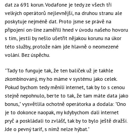
dat za 691 korun. Vodafone je tedy ze všech tří
velkých operátorů nejlevnější, na druhou stranu ale
poskytuje nejméně dat. Proto jsme se právě na
připojení on-line zaměřili hned v úvodu našeho hovoru
s tím, jestli by nešlo ušetřit nějakou korunu na úkor
této služby, protože nám jde hlavně o neomezené
volání. Bez úspěchu.
"Tady to funguje tak, že ten balíček už je takhle
zkombinovaný, my ho máme v systému jako celek.
Pokud bychom tedy měnili internet, tak by to s cenou
stejně nepohnulo, berte to tak, že tam máte data jako
bonus," vysvětlila ochotně operátorka a dodala: "Ono
je to dokonce naopak, my kdybychom dali internet
pryč a poskládali to zvlášť, tak by to bylo ještě dražší.
Jde o pevný tarif, s nímž nelze hýbat."