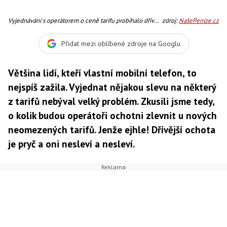
Vyjednávání s operátorem o ceně tarifu probíhalo dříve
zdroj:
NašePeníze.cz
tak trochu jako na perském tržišti. Stačilo se dovolávat
toho, že je člověk věrný zákazník, že je konkurence
Přidat mezi oblíbené zdroje na Googlu
levnější, nabízí lepší mix služeb či pohrozit odchodem, a
stokoruny z ceny tarifu jen svišt
Většina lidí, kteří vlastní mobilní telefon, to
nejspíš zažila. Vyjednat nějakou slevu na některý
z tarifů nebýval velký problém. Zkusili jsme tedy,
o kolik budou operátoři ochotni zlevnit u nových
neomezených tarifů. Jenže ejhle! Dřívější ochota
je pryč a oni nesleví a nesleví.