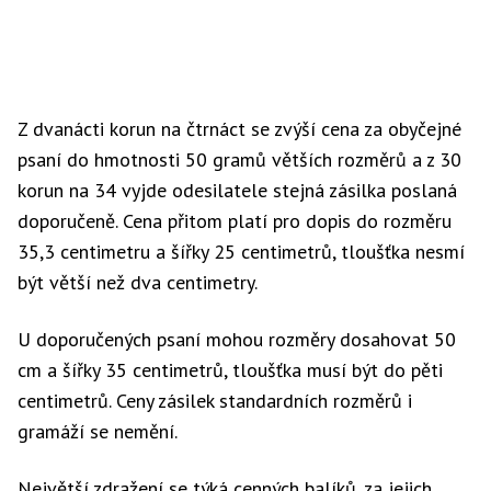
Z dvanácti korun na čtrnáct se zvýší cena za obyčejné
psaní do hmotnosti 50 gramů větších rozměrů a z 30
korun na 34 vyjde odesilatele stejná zásilka poslaná
doporučeně. Cena přitom platí pro dopis do rozměru
35,3 centimetru a šířky 25 centimetrů, tloušťka nesmí
být větší než dva centimetry.
U doporučených psaní mohou rozměry dosahovat 50
cm a šířky 35 centimetrů, tloušťka musí být do pěti
centimetrů. Ceny zásilek standardních rozměrů i
gramáží se nemění.
Největší zdražení se týká cenných balíků, za jejich