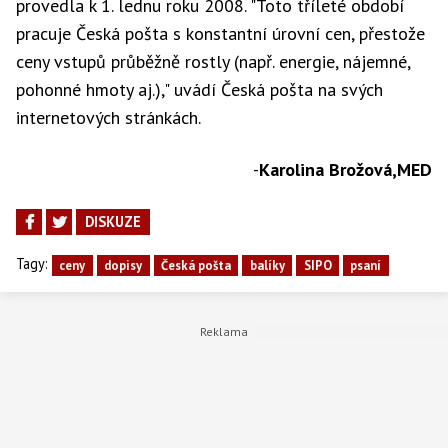
provedla k 1. lednu roku 2008. "Toto tříleté období
pracuje Česká pošta s konstantní úrovní cen, přestože
ceny vstupů průběžně rostly (např. energie, nájemné,
pohonné hmoty aj.)," uvádí Česká pošta na svých
internetových stránkách.
-
Karolina Brožová,MED
DISKUZE
Tagy:
ceny
dopisy
Česká pošta
balíky
SIPO
psaní