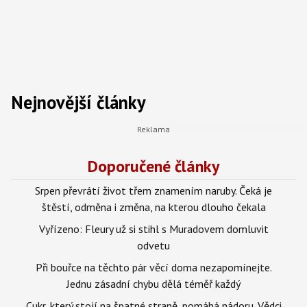
Nejnovější články
Doporučené články
Srpen převrátí život třem znamením naruby. Čeká je
štěstí, odměna i změna, na kterou dlouho čekala
Vyřízeno: Fleury už si stihl s Muradovem domluvit
odvetu
Při bouřce na těchto pár věcí doma nezapomínejte.
Jednu zásadní chybu dělá téměř každý
Cukr, který stojí na špatné straně, pomáhá nádoru. Vědci