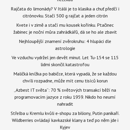
Rajčata do limonády? V Itálii je to klasika a chuť předčí i
citrónovku. Stačí 500 g rajčat a jeden citrón
Kvete i v zimě a stačí mu kousek kořínku. Ptačinec
žabinec je noční můra zahrádkářů, dá se ho ale zbavit
Nejhloupější znamení zvěrokruhu: 4 hlupáci dle
astrologie
Ve vzduchu vydržel jen devět minut. Let Tu-154 se 115
lidmi skončil katastrofou
Maličká knížka po babičce, která vypadá, že se každou
chvíli rozpadne, může mít cenu tisíců korun
„Azbest IT světa“: 70 % světových transakcí běží na
programovacím jazyce z roku 1959. Nikdo ho neumí
nahradit
Střelba u Kremlu kvůli e-shopu za biliony, Putin panikaří.
Wildberries ovládají kavkazské klany a teď po něm jde i
Kyjev