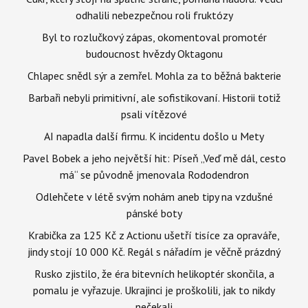
odhalili nebezpečnou roli fruktózy
Byl to rozlučkový zápas, okomentoval promotér
budoucnost hvězdy Oktagonu
Chlapec snědl sýr a zemřel. Mohla za to běžná bakterie
Barbaři nebyli primitivní, ale sofistikovaní. Historii totiž
psali vítězové
AI napadla další firmu. K incidentu došlo u Mety
Pavel Bobek a jeho největší hit: Píseň „Veď mě dál, cesto
má“ se původně jmenovala Rododendron
Odlehčete v létě svým nohám aneb tipy na vzdušné
pánské boty
Krabička za 125 Kč z Actionu ušetří tisíce za opraváře,
jindy stojí 10 000 Kč. Regál s nářadím je věčně prázdný
Rusko zjistilo, že éra bitevních helikoptér skončila, a
pomalu je vyřazuje. Ukrajinci je proškolili, jak to nikdy
nečekali