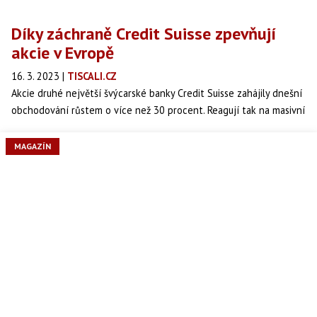
Díky záchraně Credit Suisse zpevňují
akcie v Evropě
16. 3. 2023
|
TISCALI.CZ
Akcie druhé největší švýcarské banky Credit Suisse zahájily dnešní
obchodování růstem o více než 30 procent. Reagují tak na masivní
podporu, kterou si finanční ústav kvůli potížím s likviditou zajistil u
centrální banky. Díky tomu zpevňují i velké akciové burzy v Evropě.
MAGAZÍN