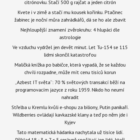
citrónovku. Stačí 500 g rajčat a jeden citrón
Kvete i v zimě a stačí mu kousek kořínku. Ptačinec
žabinec je noční můra zahrádkářů, dá se ho ale zbavit
Nejhloupější znamení zvěrokruhu: 4 hlupáci dle
astrologie
Ve vzduchu vydržel jen devět minut. Let Tu-154 se 115
lidmi skončil katastrofou
Maličká knížka po babičce, která vypadá, že se každou
chvíli rozpadne, může mít cenu tisíců korun
„Azbest IT světa“: 70 % světových transakcí běží na
programovacím jazyce z roku 1959. Nikdo ho neumí
nahradit
Střelba u Kremlu kvůli e-shopu za biliony, Putin panikaří.
Wildberries ovládají kavkazské klany a teď po něm jde i
Kyjev
Tato matematická hádanka nachytala už tisíce lidí.
Příklad 18 : 3 + 7 × 5 správně spočítají jen lidé, kteří