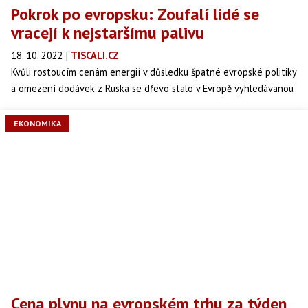
Pokrok po evropsku: Zoufalí lidé se
vracejí k nejstaršímu palivu
18. 10. 2022
|
TISCALI.CZ
Kvůli rostoucím cenám energií v důsledku špatné evropské politiky
a omezení dodávek z Ruska se dřevo stalo v Evropě vyhledávanou
komoditou.
EKONOMIKA
Cena plynu na evropském trhu za týden