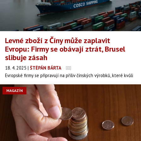
Levné zboží z Číny může zaplavit
Evropu: Firmy se obávají ztrát, Brusel
slibuje zásah
18. 4. 2025
|
ŠTĚPÁN BÁRTA
Evropské firmy se připravují na příliv čínských výrobků, které kvůli
obchodní válce s USA hledají nové trhy. Unie varuje před
dumpingem, ale názory jednotlivých států se různí.
MAGAZÍN