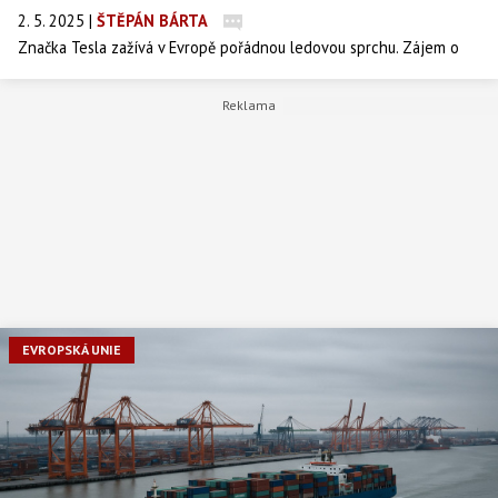
2. 5. 2025
|
ŠTĚPÁN BÁRTA
Značka Tesla zažívá v Evropě pořádnou ledovou sprchu. Zájem o
její elektromobily se ve vybraných státech propadl až o 80 %.
Důvod? Kromě konkurence z Číny i rostoucí nechuť Evropanů k
Elonu Muskovi a jeho politickým výstupům.
EVROPSKÁ UNIE