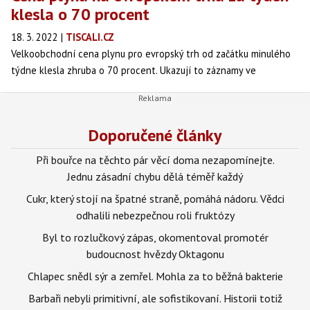
klesla o 70 procent
18. 3. 2022
|
TISCALI.CZ
Velkoobchodní cena plynu pro evropský trh od začátku minulého
týdne klesla zhruba o 70 procent. Ukazují to záznamy ve
virtuálním obchodním uzlu Title Transfer Facility (TTF) v
Nizozemsku, který je pro evropský trh určující.
Doporučené články
Při bouřce na těchto pár věcí doma nezapomínejte.
Jednu zásadní chybu dělá téměř každý
Cukr, který stojí na špatné straně, pomáhá nádoru. Vědci
odhalili nebezpečnou roli fruktózy
Byl to rozlučkový zápas, okomentoval promotér
budoucnost hvězdy Oktagonu
Chlapec snědl sýr a zemřel. Mohla za to běžná bakterie
Barbaři nebyli primitivní, ale sofistikovaní. Historii totiž