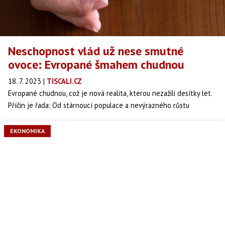
Neschopnost vlád už nese smutné
ovoce: Evropané šmahem chudnou
18. 7. 2023
|
TISCALI.CZ
Evropané chudnou, což je nová realita, kterou nezažili desítky let.
Příčin je řada: Od stárnoucí populace a nevýrazného růstu
produktivity, přes nárůst cen energií a inflace až po rány
posledních let, jako je pandemie, masová migrace a válka na
EKONOMIKA
Ukrajině. Vlády na tento vývoj nejsou schopné účinně reagovat.