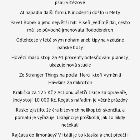
psali vítězové
AI napadla další firmu. K incidentu došlo u Mety
Pavel Bobek a jeho největší hit: Píseň „Veď mě dál, cesto
má“ se původně jmenovala Rododendron
Odlehčete v létě svým nohám aneb tipy na vzdušné
pánské boty
Hovězí maso stojí za 41 procenty odlesňování planety,
ukazuje nová studie
Ze Stranger Things na pódia: Herci, kteří vyměnili
Hawkins za mikrofon
Krabička za 125 Kč z Actionu ušetří tisíce za opraváře,
jindy stojí 10 000 Kč. Regál s nářadím je věčně prázdný
Rusko zjistilo, že éra bitevních helikoptér skončila, a
pomalu je vyřazuje. Ukrajinci je proškolili, jak to nikdy
nečekali
Rajčata do limonády? V Itálii je to klasika a chuť předčí i