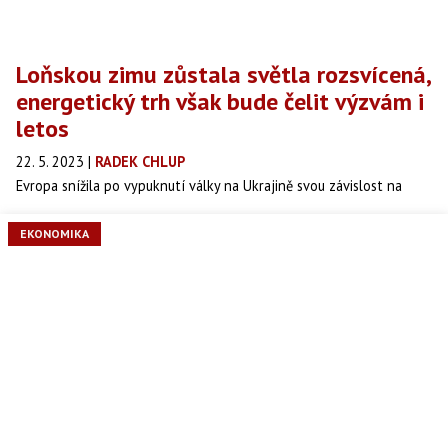
Loňskou zimu zůstala světla rozsvícená,
energetický trh však bude čelit výzvám i
letos
22. 5. 2023
|
RADEK CHLUP
Evropa snížila po vypuknutí války na Ukrajině svou závislost na
ruské ropě a vyšla z energetické krize jako vítěz. Jedná se však
stále pouze o jednu výhru, vyplynulo z prohlášení šéfa
EKONOMIKA
Mezinárodní energetické agentury (IEA) Fatiha Birola.