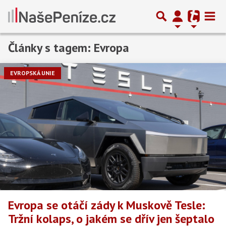
Články s tagem: Evropa
Předchozí
1
2
3
…
6
Další
EVROPSKÁ UNIE
Evropa se otáčí zády k Muskově Tesle:
Tržní kolaps, o jakém se dřív jen šeptalo