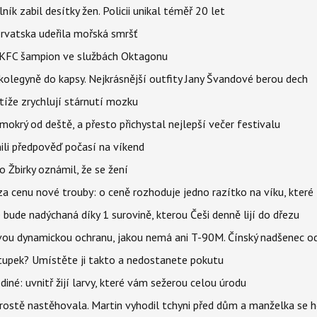
ík zabil desítky žen. Policii unikal téměř 20 let
orvatska udeřila mořská smršť
 BKFC šampion ve službách Oktagonu
olegyně do kapsy. Nejkrásnější outfity Jany Švandové berou dech
íže zrychlují stárnutí mozku
mokrý od deště, a přesto přichystal nejlepší večer festivalu
ili předpověď počasí na víkend
 Žbirky oznámil, že se žení
za cenu nové trouby: o ceně rozhoduje jedno razítko na víku, kter
bude nadýchaná díky 1 surovině, kterou Češi denně lijí do dřezu
ou dynamickou ochranu, jakou nemá ani T-90M. Čínský nadšenec odh
tupek? Umístěte ji takto a nedostanete pokutu
iné: uvnitř žijí larvy, které vám sežerou celou úrodu
prostě nastěhovala. Martin vyhodil tchyni před dům a manželka se 