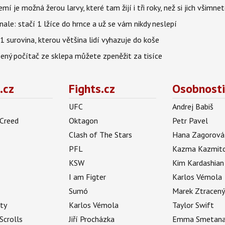
í je možná žerou larvy, které tam žijí i tři roky, než si jich všimne
nale: stačí 1 lžíce do hrnce a už se vám nikdy neslepí
1 surovina, kterou většina lidí vyhazuje do koše
šený počítač ze sklepa můžete zpeněžit za tisíce
.cz
Fights.cz
Osobnosti
UFC
Andrej Babiš
 Creed
Oktagon
Petr Pavel
Clash of The Stars
Hana Zagorová
PFL
Kazma Kazmit
KSW
Kim Kardashian
I am Figter
Karlos Vémola
Sumó
Marek Ztracen
uty
Karlos Vémola
Taylor Swift
Scrolls
Jiří Procházka
Emma Smetan