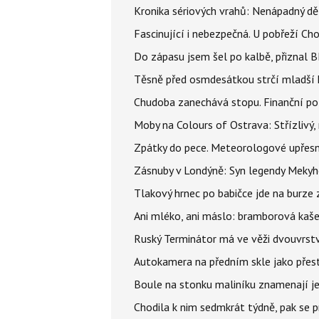
Kronika sériových vrahů: Nenápadný děln
Fascinující i nebezpečná. U pobřeží Ch
Do zápasu jsem šel po kalbě, přiznal
Těsně před osmdesátkou strčí mladší k
Chudoba zanechává stopu. Finanční pot
Moby na Colours of Ostrava: Střízlivý, 
Zpátky do pece. Meteorologové upřesn
Zásnuby v Londýně: Syn legendy Mekyho
Tlakový hrnec po babičce jde na burze 
Ani mléko, ani máslo: bramborová kaše 
Ruský Terminátor má ve věži dvouvrstv
Autokamera na předním skle jako přes
Boule na stonku maliníku znamenají jed
Chodila k nim sedmkrát týdně, pak se 