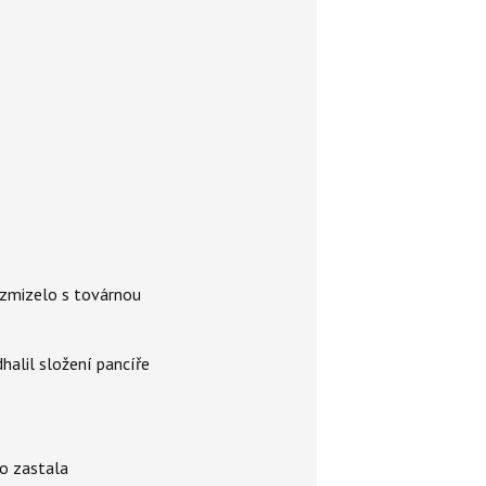
é zmizelo s továrnou
alil složení pancíře
ho zastala