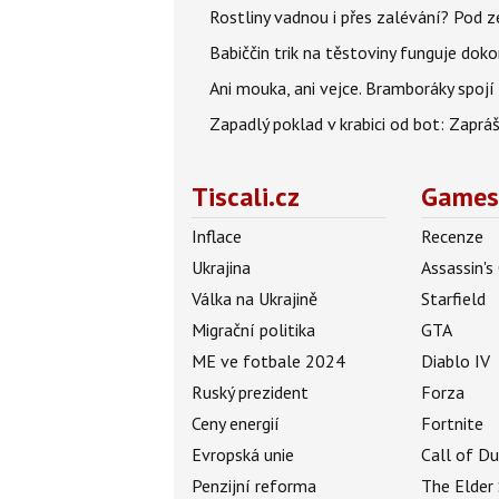
Rostliny vadnou i přes zalévání? Pod zem
Babiččin trik na těstoviny funguje doko
Ani mouka, ani vejce. Bramboráky spojí 
Zapadlý poklad v krabici od bot: Zaprá
Tiscali.cz
Games
Inflace
Recenze
Ukrajina
Assassin's
Válka na Ukrajině
Starfield
Migrační politika
GTA
ME ve fotbale 2024
Diablo IV
Ruský prezident
Forza
Ceny energií
Fortnite
Evropská unie
Call of D
Penzijní reforma
The Elder 