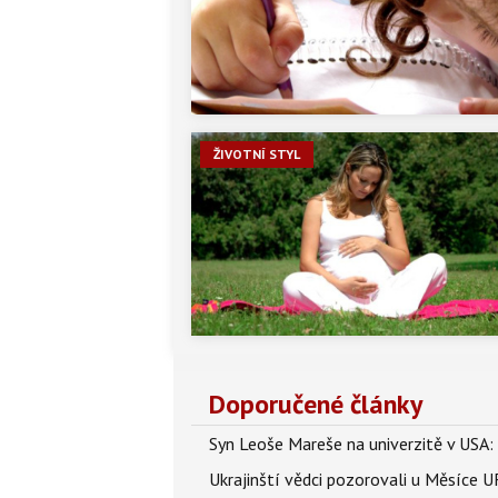
ŽIVOTNÍ STYL
Doporučené články
Syn Leoše Mareše na univerzitě v USA: 
Ukrajinští vědci pozorovali u Měsíce U