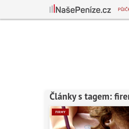
PŮJČ
Články s tagem: fir
FIRMY