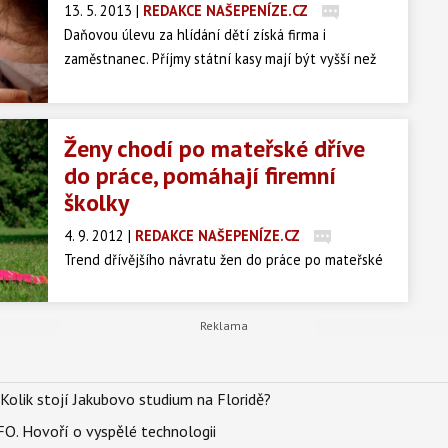
13. 5. 2013
|
REDAKCE NAŠEPENÍZE.CZ
Daňovou úlevu za hlídání dětí získá firma i
zaměstnanec. Příjmy státní kasy mají být vyšší než
daňové úlevy na péči o děti.
Ženy chodí po mateřské dříve
do práce, pomáhají firemní
školky
4. 9. 2012
|
REDAKCE NAŠEPENÍZE.CZ
Trend dřívějšího návratu žen do práce po mateřské
dovolené čím dál tím více podporuje rozmach
firemních školek. Podle v úterý zveřejněných
statistik občanského sdružení Firemní školy jejich
počet letos vzrostl o 52 procent.
Kolik stojí Jakubovo studium na Floridě?
FO. Hovoří o vyspělé technologii