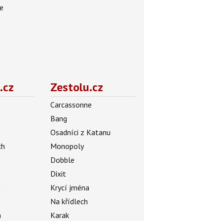
te
.cz
Zestolu.cz
Carcassonne
Bang
Osadníci z Katanu
ch
Monopoly
Dobble
Dixit
ý
Krycí jména
Na křídlech
a
Karak