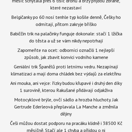
měsíc schytala přes 6 tisíc dronů a brzy přijdou zbraně,
které nezastaví
Belgičanky po 60 nosí tenhle typ košile denně, Češky ho
odmítají, přitom zakryje bříško
Babiččin trik na palačinky funguje dokonale: stačí 1 lžička
do těsta a už se vám nikdy nepotrhají
Zapomeňte na ocet: odborníci označili 1 nejlepší
způsob, jak zbavit konvici vodního kamene
Geniální trik Španělů proti letnímu vedru. Nezapínají
klimatizaci a mají doma chládek bez výdajů za elektřinu
Ani mouka, ani vejce: řízky budou křupavé i druhý den díky
1 surovině, kterou Rakušané přidávají odjakživa
Motocyklové brýle, ovčí sádlo a hrozba hluchoty. Jak
Gertrude Ederleová přeplavala La Manche a změnila
dějiny
Češi můžou dostat podporu na pracáku klidně i 38500 Kč
měsíčně. Stačí ale 1 chyba a přijdou o ni