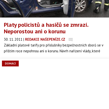
Platy policistů a hasičů se zmrazí.
Neporostou ani o korunu
30. 11. 2011
|
REDAKCE NAŠEPENÍZE.CZ
Základní platové tarify pro příslušníky bezpečnostních sborů se v
příštím roce nepohnou ani o korunu. Návrh nařízení vlády, které
platy policistů, hasičů nebo zaměstnanců věznic zachovává na
letošní úrovni i v roce 2012, ve středu podle důvěryhodného
DOMÁCÍ
zdroje agentury Mediafax schválila vláda.