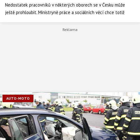
Nedostatek pracovníků v některých oborech se v Česku může
ještě prohloubit. Ministryně práce a sociálních věcí chce totiž
snížit důchodový věk u profesí, které vyžadují velké psychické
nebo fyzické vypětí. Hospodářská komora ale trvá na tom, že by
všichni lidé měli odcházet do penze ve stejném věku.
AUTO-MOTO