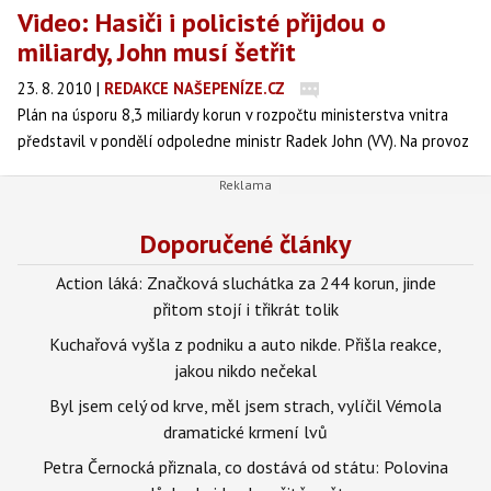
Video: Hasiči i policisté přijdou o
miliardy, John musí šetřit
23. 8. 2010
|
REDAKCE NAŠEPENÍZE.CZ
Plán na úsporu 8,3 miliardy korun v rozpočtu ministerstva vnitra
představil v pondělí odpoledne ministr Radek John (VV). Na provoz
a investice bude mít rezort poprvé od roku 1989 méně než pět
miliard korun, prohlásil John na tiskové konferenci.
Doporučené články
Action láká: Značková sluchátka za 244 korun, jinde
přitom stojí i třikrát tolik
Kuchařová vyšla z podniku a auto nikde. Přišla reakce,
jakou nikdo nečekal
Byl jsem celý od krve, měl jsem strach, vylíčil Vémola
dramatické krmení lvů
Petra Černocká přiznala, co dostává od státu: Polovina