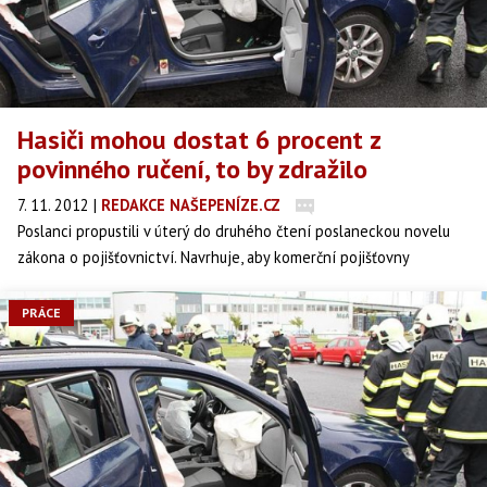
Hasiči mohou dostat 6 procent z
povinného ručení, to by zdražilo
7. 11. 2012
|
REDAKCE NAŠEPENÍZE.CZ
Poslanci propustili v úterý do druhého čtení poslaneckou novelu
zákona o pojišťovnictví. Navrhuje, aby komerční pojišťovny
každoročně platily skrze ministerstvo vnitra peníze hasičům ze
zákonného pojištění odpovědnosti za škodu způsobenou
PRÁCE
provozem vozidla.