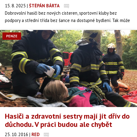
15. 8. 2025
|
ŠTĚPÁN BÁRTA
Dobrovolní hasiči bez nových cisteren, sportovní kluby bez
podpory a střední třída bez šance na dostupné bydlení. Tak může
vypadat příští rok, pokud projde návrh ministra financí Zbyňka
Stanjury na škrtnutí národních dotací. Ministři varují před
PENZE
katastrofou a chystají se k tvrdému vyjednávání.
Hasiči a zdravotní sestry mají jít dřív do
důchodu. V práci budou ale chybět
25. 10. 2016
|
RED