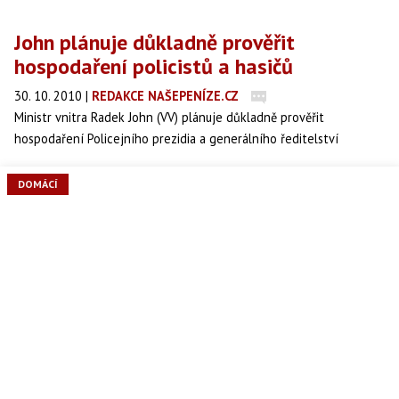
John plánuje důkladně prověřit
hospodaření policistů a hasičů
30. 10. 2010
|
REDAKCE NAŠEPENÍZE.CZ
Ministr vnitra Radek John (VV) plánuje důkladně prověřit
hospodaření Policejního prezidia a generálního ředitelství
Hasičského záchranného sboru, v obou "hlavních stanech"
proběhne podle něj v nejbližších dnech hloubkový forenzní audit.
DOMÁCÍ