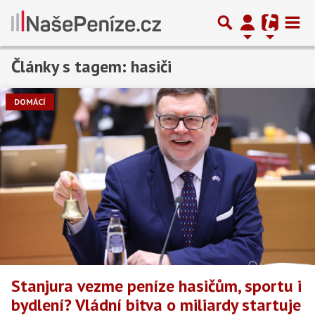
Články s tagem: hasiči
DOMÁCÍ
Stanjura vezme peníze hasičům, sportu i
bydlení? Vládní bitva o miliardy startuje