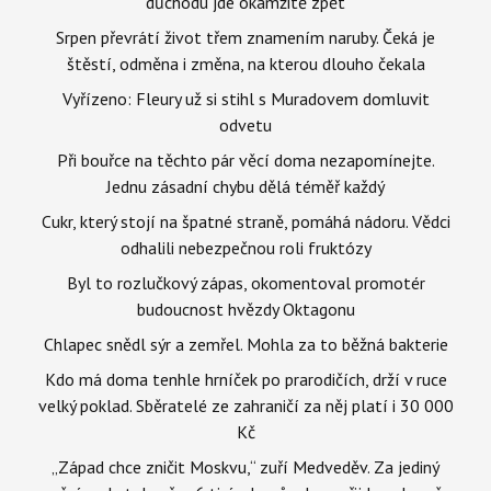
důchodu jde okamžitě zpět
Srpen převrátí život třem znamením naruby. Čeká je
štěstí, odměna i změna, na kterou dlouho čekala
Vyřízeno: Fleury už si stihl s Muradovem domluvit
odvetu
Při bouřce na těchto pár věcí doma nezapomínejte.
Jednu zásadní chybu dělá téměř každý
Cukr, který stojí na špatné straně, pomáhá nádoru. Vědci
odhalili nebezpečnou roli fruktózy
Byl to rozlučkový zápas, okomentoval promotér
budoucnost hvězdy Oktagonu
Chlapec snědl sýr a zemřel. Mohla za to běžná bakterie
Kdo má doma tenhle hrníček po prarodičích, drží v ruce
velký poklad. Sběratelé ze zahraničí za něj platí i 30 000
Kč
„Západ chce zničit Moskvu,“ zuří Medveděv. Za jediný