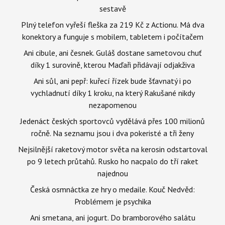
sestavě
Plný telefon vyřeší fleška za 219 Kč z Actionu. Má dva
konektory a funguje s mobilem, tabletem i počítačem
Ani cibule, ani česnek. Guláš dostane sametovou chuť
díky 1 surovině, kterou Maďaři přidávají odjakživa
Ani sůl, ani pepř: kuřecí řízek bude šťavnatý i po
vychladnutí díky 1 kroku, na který Rakušané nikdy
nezapomenou
Jedenáct českých sportovců vydělává přes 100 milionů
ročně. Na seznamu jsou i dva pokeristé a tři ženy
Nejsilnější raketový motor světa na kerosin odstartoval
po 9 letech průtahů. Rusko ho nacpalo do tří raket
najednou
Česká osmnáctka ze hry o medaile. Kouč Nedvěd:
Problémem je psychika
Ani smetana, ani jogurt. Do bramborového salátu