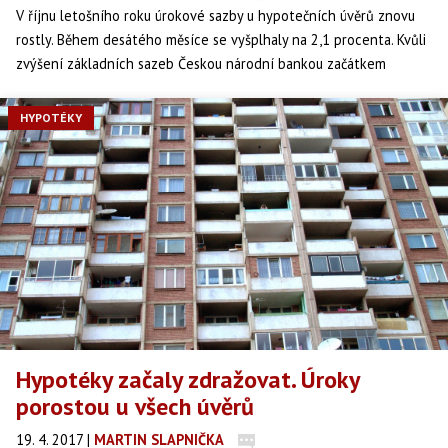
V říjnu letošního roku úrokové sazby u hypotečních úvěrů znovu
rostly. Během desátého měsíce se vyšplhaly na 2,1 procenta. Kvůli
zvýšení základních sazeb Českou národní bankou začátkem
listopadu úrokové sazby nejspíš v příštích měsících nadále
porostou.
HYPOTÉKY
Hypotéky začaly zdražovat. Úroky
porostou u všech úvěrů
19. 4. 2017
|
MARTIN SLAPNIČKA