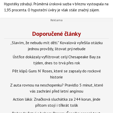
Hypotéky zdražují. Průměrná úroková sazba v březnu vystoupala na
1,95 procenta. O hypoteční úvěry je však stále značný zájem.
Česká národní banka ukončila intervence, úrokové sazby tak ještě
porostou. Navíc si ČNB připravuje půdu pro další zpřísnění
hypoték.
Doporučené články
„Slavím, že nebudu mít děti." Kovalová vyřešila otázku
jednou provždy, litovat prý nebude
Ústřice dokázaly vyfiltrovat celý Chesapeake Bay za
týden, dnes to trvá přes rok
Pět klipů Guns N‘ Roses, které se zapsaly do rockové
historie
Z auta rovnou na neschopenku? Pravidlo 5 minut, které
vás zachrání před letní angínou
Action láká: Značková sluchátka za 244 korun, jinde
přitom stojí i třikrát tolik