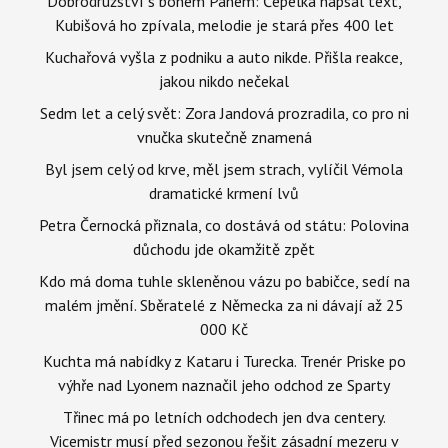
Dobrodružství s bohem Panem: Čepelka napsal text,
Kubišová ho zpívala, melodie je stará přes 400 let
Kuchařová vyšla z podniku a auto nikde. Přišla reakce,
jakou nikdo nečekal
Sedm let a celý svět: Zora Jandová prozradila, co pro ni
vnučka skutečně znamená
Byl jsem celý od krve, měl jsem strach, vylíčil Vémola
dramatické krmení lvů
Petra Černocká přiznala, co dostává od státu: Polovina
důchodu jde okamžitě zpět
Kdo má doma tuhle skleněnou vázu po babičce, sedí na
malém jmění. Sběratelé z Německa za ni dávají až 25
000 Kč
Kuchta má nabídky z Kataru i Turecka. Trenér Priske po
výhře nad Lyonem naznačil jeho odchod ze Sparty
Třinec má po letních odchodech jen dva centery.
Vicemistr musí před sezonou řešit zásadní mezeru v