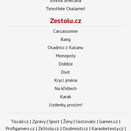
Emma Smetana
Timothée Chalamet
Zestolu.cz
Carcassonne
Bang
Osadníci z Katanu
Monopoly
Dobble
Dixit
Krycí jména
Na křídlech
Karak
Jízdenky, prosím!
Tiscali.cz
|
Zprávy
|
Sport
|
Ženy
|
Cestování
|
Games.cz
|
Profigamers.cz
|
ZeStolu.cz
|
Osobnosti.cz
|
Karaoketexty.cz
|